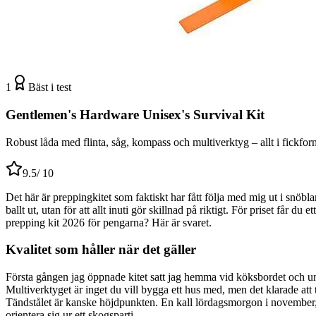
1
Bäst i test
Gentlemen's Hardware Unisex's Survival Kit
Robust låda med flinta, såg, kompass och multiverktyg – allt i fickfor
9.5
/ 10
Det här är preppingkitet som faktiskt har fått följa med mig ut i snöbla
ballt ut, utan för att allt inuti gör skillnad på riktigt. För priset får
prepping kit 2026 för pengarna? Här är svaret.
Kvalitet som håller när det gäller
Första gången jag öppnade kitet satt jag hemma vid köksbordet och undr
Multiverktyget är inget du vill bygga ett hus med, men det klarade att t
Tändstålet är kanske höjdpunkten. En kall lördagsmorgon i november, m
orientera sig ur ett skogsparti.