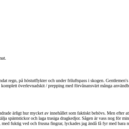
mat.
ndat regn, på höstutflykter och under friluftspass i skogen. Gentlemen's 
 du ett komplett överlevnadskit / prepping med förvånansvärt många användbar
ade ärligt hur mycket av innehållet som faktiskt behövs. Men efter att h
älja späntstickor och laga trasiga dragkedjor. Sågen är vass nog för mind
ed fuktig ved och frusna fingrar, lyckades jag ändå få fyr med bara någ