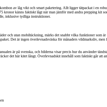
r kombon av låg vikt och smart paketering. Allt ligger tätpackat i en robus
75 kronor känns faktiskt lågt när man jämför med andra prepping kit s
lle, inklusive tydliga instruktioner.
 kläder och utan mobiltäckning, märks det snabbt vilka funktioner som är
ket. Det är ingen överlevnadsväska för månaders vildmarksliv, men för 
anualen är på svenska, och bilderna visar precis hur du använder tändståle
äcker det här kitet långt. Överlevnadskit innehåll som faktiskt går att a
len