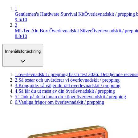
1
Gentlemen's Hardware Survival Kit
Överlevnadskit / prepping bä
9.5/10
2
Mil-Tec Alu Box Överlevnadskit Silver
Överlevnadskit / preppin
8.8/10
Innehållsförteckning
1
.
överlevnadskit / prepping bäst i test 2026: Detaljerade recens
2
.
Så testar och utvärderar vi överlevnadskit / prepping
3
.
Köpguide: så väljer du rätt överlevnadskit / prepping
4
.
Så får du ut mest av din överlevnadskit / prepping
5
.
Tänk på detta innan du köper överlevnadskit / prepping
6
.
Vanliga frågor om överlevnadskit / prepping