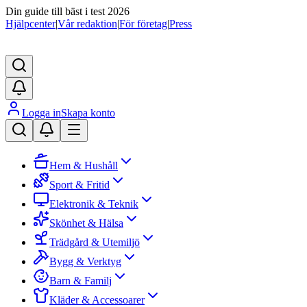
Din guide till bäst i test 2026
Hjälpcenter
|
Vår redaktion
|
För företag
|
Press
Logga in
Skapa konto
Hem & Hushåll
Sport & Fritid
Elektronik & Teknik
Skönhet & Hälsa
Trädgård & Utemiljö
Bygg & Verktyg
Barn & Familj
Kläder & Accessoarer