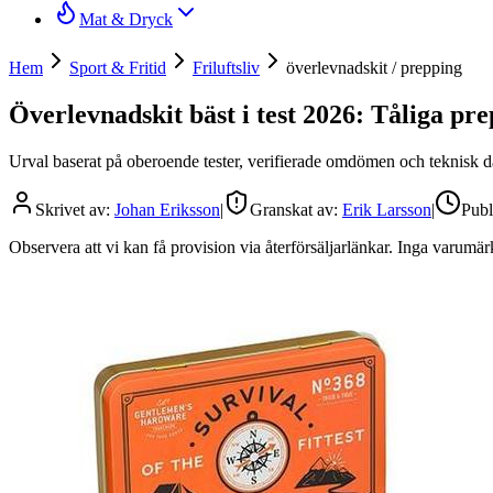
Mat & Dryck
Hem
Sport & Fritid
Friluftsliv
överlevnadskit / prepping
Överlevnadskit bäst i test 2026: Tåliga pr
Urval baserat på oberoende tester, verifierade omdömen och teknisk dat
Skrivet av:
Johan Eriksson
|
Granskat av:
Erik Larsson
|
Publ
Observera att vi kan få provision via återförsäljarlänkar. Inga varum