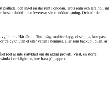
t plåtlåda, och inget rasslar runt i onödan. Trots regn och lera höll sig
om kostar dubbla men levererar sämre nödutrustning. Och när det
 avgörande. Här får du flinta, såg, multiverktyg, visselpipa, kompass
tre dygn utan el eller vatten i hemmet, eller som backup i bilen, är
t (det är inte självklart om du aldrig provat). Visst, en större
nvända i verkligheten, inte bara på pappret.