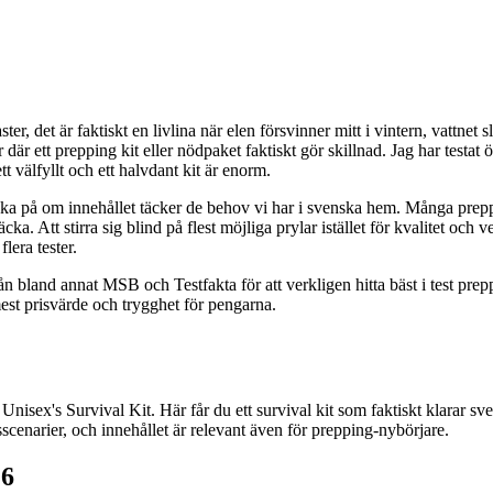
ter, det är faktiskt en livlina när elen försvinner mitt i vintern, vattne
 där ett prepping kit eller nödpaket faktiskt gör skillnad. Jag har test
 välfyllt och ett halvdant kit är enorm.
 tänka på om innehållet täcker de behov vi har i svenska hem. Många prepp
cka. Att stirra sig blind på flest möjliga prylar istället för kvalitet och 
flera tester.
n bland annat MSB och Testfakta för att verkligen hitta bäst i test prep
est prisvärde och trygghet för pengarna.
nisex's Survival Kit. Här får du ett survival kit som faktiskt klarar s
scenarier, och innehållet är relevant även för prepping-nybörjare.
6