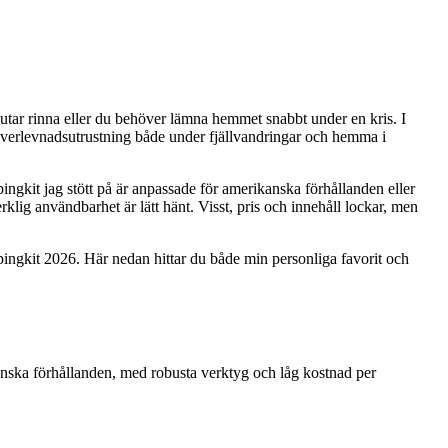
t slutar rinna eller du behöver lämna hemmet snabbt under en kris. I
at överlevnadsutrustning både under fjällvandringar och hemma i
ingkit jag stött på är anpassade för amerikanska förhållanden eller
verklig användbarhet är lätt hänt. Visst, pris och innehåll lockar, men
pingkit 2026. Här nedan hittar du både min personliga favorit och
venska förhållanden, med robusta verktyg och låg kostnad per