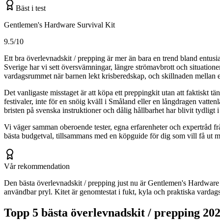
Bäst i test
Gentlemen's Hardware Survival Kit
9.5/10
Ett bra överlevnadskit / prepping är mer än bara en trend bland entusias
Sverige har vi sett översvämningar, längre strömavbrott och situationer
vardagsrummet när barnen lekt krisberedskap, och skillnaden mellan ett
Det vanligaste misstaget är att köpa ett preppingkit utan att faktiskt
festivaler, inte för en snöig kväll i Småland eller en långdragen vattenlä
bristen på svenska instruktioner och dålig hållbarhet har blivit tydligt i 
Vi väger samman oberoende tester, egna erfarenheter och expertråd frå
bästa budgetval, tillsammans med en köpguide för dig som vill få ut m
Vår rekommendation
Den bästa överlevnadskit / prepping just nu är Gentlemen's Hardware U
användbar pryl. Kitet är genomtestat i fukt, kyla och praktiska vardags
Topp 5 bästa
överlevnadskit / prepping
202