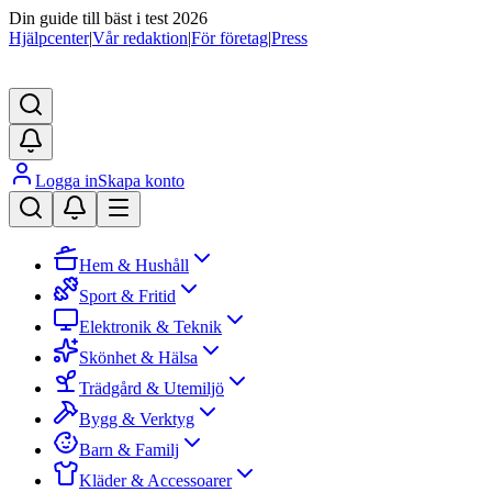
Din guide till bäst i test 2026
Hjälpcenter
|
Vår redaktion
|
För företag
|
Press
Logga in
Skapa konto
Hem & Hushåll
Sport & Fritid
Elektronik & Teknik
Skönhet & Hälsa
Trädgård & Utemiljö
Bygg & Verktyg
Barn & Familj
Kläder & Accessoarer