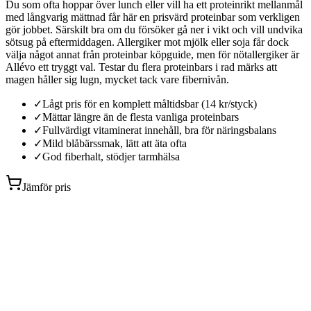
Du som ofta hoppar över lunch eller vill ha ett proteinrikt mellanmål
med långvarig mättnad får här en prisvärd proteinbar som verkligen
gör jobbet. Särskilt bra om du försöker gå ner i vikt och vill undvika
sötsug på eftermiddagen. Allergiker mot mjölk eller soja får dock
välja något annat från proteinbar köpguide, men för nötallergiker är
Allévo ett tryggt val. Testar du flera proteinbars i rad märks att
magen håller sig lugn, mycket tack vare fibernivån.
✓
Lågt pris för en komplett måltidsbar (14 kr/styck)
✓
Mättar längre än de flesta vanliga proteinbars
✓
Fullvärdigt vitaminerat innehåll, bra för näringsbalans
✓
Mild blåbärssmak, lätt att äta ofta
✓
God fiberhalt, stödjer tarmhälsa
Jämför pris