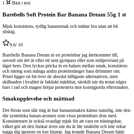
1
Bäst i test
Barebells Soft Protein Bar Banana Dream 55g 1 st
Mjuk konsistens, tydlig banansmak och mättar bra utan att bli
sliskig.
9.6
/ 10
Barebells Banana Dream är en proteinbar jag återkommer till,
oavsett om det är efter ett sent gympass eller som nödproviant på
tåget hem. Den lyckas pricka in en balans mellan smak, konsistens
och näring som många andra proteinstänger bara drömmer om.
Priset ligger en bit över de absolut billigaste alternativen, men
skillnaden i kvalitet är faktiskt märkbar, särskilt när du testat några
bars i rad och magen börjar protestera mot konstgjorda eftersmaker.
Smakupplevelse och mättnad
Det första som slår mig är hur banansmaken känns naturlig, inte den
där syntetiska banan-aromen som vissa proteinbars dras med.
Konsistensen är också ovanligt mjuk för att vara en träningsbar,
vilket gör att den funkar även när du är lite småtrött och inte orkar
tugga dig igenom en torr klump. Jag testade Banana Dream både