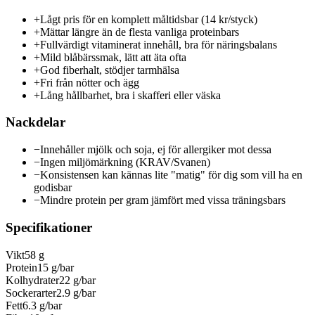
+
Lågt pris för en komplett måltidsbar (14 kr/styck)
+
Mättar längre än de flesta vanliga proteinbars
+
Fullvärdigt vitaminerat innehåll, bra för näringsbalans
+
Mild blåbärssmak, lätt att äta ofta
+
God fiberhalt, stödjer tarmhälsa
+
Fri från nötter och ägg
+
Lång hållbarhet, bra i skafferi eller väska
Nackdelar
−
Innehåller mjölk och soja, ej för allergiker mot dessa
−
Ingen miljömärkning (KRAV/Svanen)
−
Konsistensen kan kännas lite "matig" för dig som vill ha en
godisbar
−
Mindre protein per gram jämfört med vissa träningsbars
Specifikationer
Vikt
58 g
Protein
15 g/bar
Kolhydrater
22 g/bar
Sockerarter
2.9 g/bar
Fett
6.3 g/bar