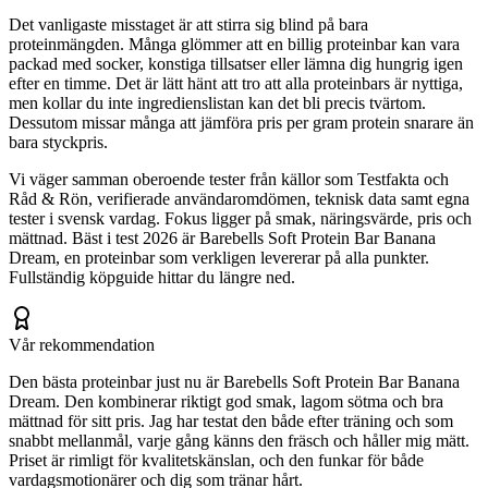
Det vanligaste misstaget är att stirra sig blind på bara
proteinmängden. Många glömmer att en billig proteinbar kan vara
packad med socker, konstiga tillsatser eller lämna dig hungrig igen
efter en timme. Det är lätt hänt att tro att alla proteinbars är nyttiga,
men kollar du inte ingredienslistan kan det bli precis tvärtom.
Dessutom missar många att jämföra pris per gram protein snarare än
bara styckpris.
Vi väger samman oberoende tester från källor som Testfakta och
Råd & Rön, verifierade användaromdömen, teknisk data samt egna
tester i svensk vardag. Fokus ligger på smak, näringsvärde, pris och
mättnad. Bäst i test 2026 är Barebells Soft Protein Bar Banana
Dream, en proteinbar som verkligen levererar på alla punkter.
Fullständig köpguide hittar du längre ned.
Vår rekommendation
Den bästa proteinbar just nu är Barebells Soft Protein Bar Banana
Dream. Den kombinerar riktigt god smak, lagom sötma och bra
mättnad för sitt pris. Jag har testat den både efter träning och som
snabbt mellanmål, varje gång känns den fräsch och håller mig mätt.
Priset är rimligt för kvalitetskänslan, och den funkar för både
vardagsmotionärer och dig som tränar hårt.