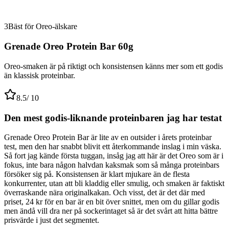
3
Bäst för Oreo-älskare
Grenade Oreo Protein Bar 60g
Oreo-smaken är på riktigt och konsistensen känns mer som ett godis
än klassisk proteinbar.
8.5
/ 10
Den mest godis-liknande proteinbaren jag har testat
Grenade Oreo Protein Bar är lite av en outsider i årets proteinbar
test, men den har snabbt blivit ett återkommande inslag i min väska.
Så fort jag kände första tuggan, insåg jag att här är det Oreo som är i
fokus, inte bara någon halvdan kaksmak som så många proteinbars
försöker sig på. Konsistensen är klart mjukare än de flesta
konkurrenter, utan att bli kladdig eller smulig, och smaken är faktiskt
överraskande nära originalkakan. Och visst, det är det där med
priset, 24 kr för en bar är en bit över snittet, men om du gillar godis
men ändå vill dra ner på sockerintaget så är det svårt att hitta bättre
prisvärde i just det segmentet.