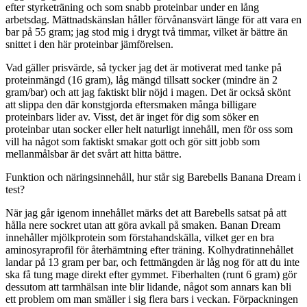
efter styrketräning och som snabb proteinbar under en lång
arbetsdag. Mättnadskänslan håller förvånansvärt länge för att vara en
bar på 55 gram; jag stod mig i drygt två timmar, vilket är bättre än
snittet i den här proteinbar jämförelsen.
Vad gäller prisvärde, så tycker jag det är motiverat med tanke på
proteinmängd (16 gram), låg mängd tillsatt socker (mindre än 2
gram/bar) och att jag faktiskt blir nöjd i magen. Det är också skönt
att slippa den där konstgjorda eftersmaken många billigare
proteinbars lider av. Visst, det är inget för dig som söker en
proteinbar utan socker eller helt naturligt innehåll, men för oss som
vill ha något som faktiskt smakar gott och gör sitt jobb som
mellanmålsbar är det svårt att hitta bättre.
Funktion och näringsinnehåll, hur står sig Barebells Banana Dream i
test?
När jag går igenom innehållet märks det att Barebells satsat på att
hålla nere sockret utan att göra avkall på smaken. Banan Dream
innehåller mjölkprotein som förstahandskälla, vilket ger en bra
aminosyraprofil för återhämtning efter träning. Kolhydratinnehållet
landar på 13 gram per bar, och fettmängden är låg nog för att du inte
ska få tung mage direkt efter gymmet. Fiberhalten (runt 6 gram) gör
dessutom att tarmhälsan inte blir lidande, något som annars kan bli
ett problem om man smäller i sig flera bars i veckan. Förpackningen