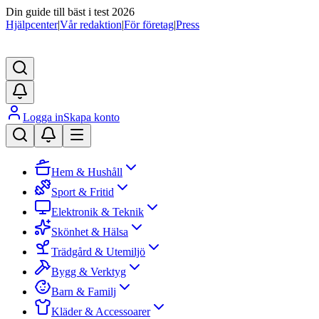
Din guide till bäst i test 2026
Hjälpcenter
|
Vår redaktion
|
För företag
|
Press
Logga in
Skapa konto
Hem & Hushåll
Sport & Fritid
Elektronik & Teknik
Skönhet & Hälsa
Trädgård & Utemiljö
Bygg & Verktyg
Barn & Familj
Kläder & Accessoarer