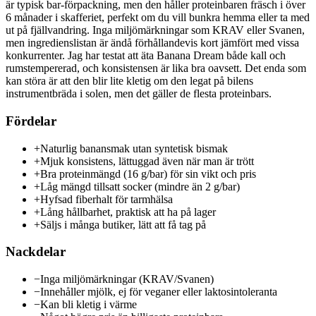
är typisk bar-förpackning, men den håller proteinbaren fräsch i över
6 månader i skafferiet, perfekt om du vill bunkra hemma eller ta med
ut på fjällvandring. Inga miljömärkningar som KRAV eller Svanen,
men ingredienslistan är ändå förhållandevis kort jämfört med vissa
konkurrenter. Jag har testat att äta Banana Dream både kall och
rumstempererad, och konsistensen är lika bra oavsett. Det enda som
kan störa är att den blir lite kletig om den legat på bilens
instrumentbräda i solen, men det gäller de flesta proteinbars.
Fördelar
+
Naturlig banansmak utan syntetisk bismak
+
Mjuk konsistens, lättuggad även när man är trött
+
Bra proteinmängd (16 g/bar) för sin vikt och pris
+
Låg mängd tillsatt socker (mindre än 2 g/bar)
+
Hyfsad fiberhalt för tarmhälsa
+
Lång hållbarhet, praktisk att ha på lager
+
Säljs i många butiker, lätt att få tag på
Nackdelar
−
Inga miljömärkningar (KRAV/Svanen)
−
Innehåller mjölk, ej för veganer eller laktosintoleranta
−
Kan bli kletig i värme