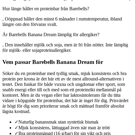
Hur länge håller en proteinbar från Barebells?
, Oöppnad håller den minst 6 månader i rumstemperatur, ibland
längre om den förvaras svalt.
Är Barebells Banana Dream lämplig för allergiker?
, Den innehåller mjölk och soja, men är fri från nötter. Inte lämplig
för mjölk- eller sojaproteinallergiker.
Vem passar Barebells Banana Dream för
Söker du en proteinbar med tydlig smak, mjuk konsistens och bra
protein per krona är det här ett av de mest allround-alternativen i
testet. Den funkar för både vuxna och ungdomar efter sport, som
snabb energi eller till och med som ett proteinrikt mellanmål på
kontoret. Men är du vegan eller har laktosintolerans får du titta
vidare i köpguide för proteinbar, det här är inget för dig. Prisvärdet
är högt för dig som prioriterar smak och mättnad framför absolut
lägsta kostnad.
✓
Naturlig banansmak utan syntetisk bismak
✓
Mjuk konsistens, lättuggad även när man är trött
✓
Bra proteinmängd (16 g/bar) för sin vikt och pris