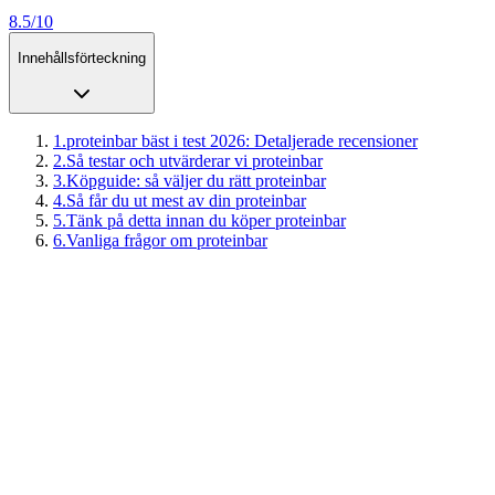
8.5/10
Innehållsförteckning
1
.
proteinbar bäst i test 2026: Detaljerade recensioner
2
.
Så testar och utvärderar vi proteinbar
3
.
Köpguide: så väljer du rätt proteinbar
4
.
Så får du ut mest av din proteinbar
5
.
Tänk på detta innan du köper proteinbar
6
.
Vanliga frågor om proteinbar