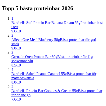
Topp 5 bästa
proteinbar
2026
1
Barebells Soft Protein Bar Banana Dream 55g
Proteinbar bäst
i test
9.6/10
2
Allévo One Meal Blueberry 58g
Bästa proteinbar för god
smak
9.0/10
3
Grenade Oreo Protein Bar 60g
Bästa proteinbar för lågt
sockerinnehåll
8.5/10
4
Barebells Salted Peanut Caramel 55g
Bästa proteinbar för
mättnadskänsla
8.0/10
5
Barebells Protein Bar Cookies & Cream 55g
Bästa proteinbar
för on the go
7.6/10