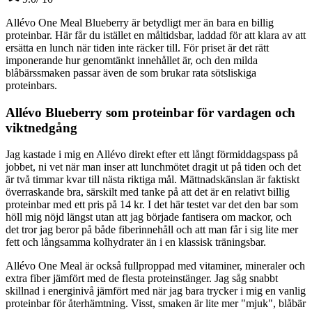
Allévo One Meal Blueberry är betydligt mer än bara en billig
proteinbar. Här får du istället en måltidsbar, laddad för att klara av att
ersätta en lunch när tiden inte räcker till. För priset är det rätt
imponerande hur genomtänkt innehållet är, och den milda
blåbärssmaken passar även de som brukar rata sötsliskiga
proteinbars.
Allévo Blueberry som proteinbar för vardagen och
viktnedgång
Jag kastade i mig en Allévo direkt efter ett långt förmiddagspass på
jobbet, ni vet när man inser att lunchmötet dragit ut på tiden och det
är två timmar kvar till nästa riktiga mål. Mättnadskänslan är faktiskt
överraskande bra, särskilt med tanke på att det är en relativt billig
proteinbar med ett pris på 14 kr. I det här testet var det den bar som
höll mig nöjd längst utan att jag började fantisera om mackor, och
det tror jag beror på både fiberinnehåll och att man får i sig lite mer
fett och långsamma kolhydrater än i en klassisk träningsbar.
Allévo One Meal är också fullproppad med vitaminer, mineraler och
extra fiber jämfört med de flesta proteinstänger. Jag såg snabbt
skillnad i energinivå jämfört med när jag bara trycker i mig en vanlig
proteinbar för återhämtning. Visst, smaken är lite mer "mjuk", blåbär