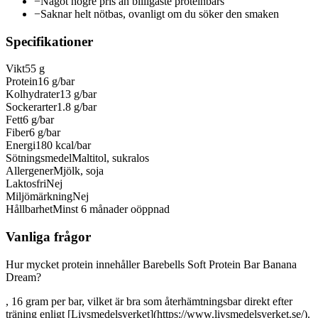
−
Något högre pris än billigaste proteinbars
−
Saknar helt nötbas, ovanligt om du söker den smaken
Specifikationer
Vikt
55 g
Protein
16 g/bar
Kolhydrater
13 g/bar
Sockerarter
1.8 g/bar
Fett
6 g/bar
Fiber
6 g/bar
Energi
180 kcal/bar
Sötningsmedel
Maltitol, sukralos
Allergener
Mjölk, soja
Laktosfri
Nej
Miljömärkning
Nej
Hållbarhet
Minst 6 månader oöppnad
Vanliga frågor
Hur mycket protein innehåller Barebells Soft Protein Bar Banana
Dream?
, 16 gram per bar, vilket är bra som återhämtningsbar direkt efter
träning enligt [Livsmedelsverket](https://www.livsmedelsverket.se/).