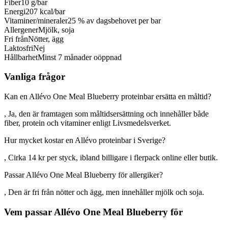
Fiber
10 g/bar
Energi
207 kcal/bar
Vitaminer/mineraler
25 % av dagsbehovet per bar
Allergener
Mjölk, soja
Fri från
Nötter, ägg
Laktosfri
Nej
Hållbarhet
Minst 7 månader oöppnad
Vanliga frågor
Kan en Allévo One Meal Blueberry proteinbar ersätta en måltid?
, Ja, den är framtagen som måltidsersättning och innehåller både
fiber, protein och vitaminer enligt Livsmedelsverket.
Hur mycket kostar en Allévo proteinbar i Sverige?
, Cirka 14 kr per styck, ibland billigare i flerpack online eller butik.
Passar Allévo One Meal Blueberry för allergiker?
, Den är fri från nötter och ägg, men innehåller mjölk och soja.
Vem passar Allévo One Meal Blueberry för