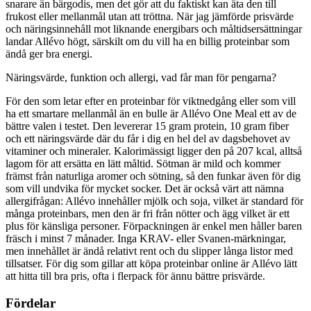
snarare än bärgodis, men det gör att du faktiskt kan äta den till
frukost eller mellanmål utan att tröttna. När jag jämförde prisvärde
och näringsinnehåll mot liknande energibars och måltidsersättningar
landar Allévo högt, särskilt om du vill ha en billig proteinbar som
ändå ger bra energi.
Näringsvärde, funktion och allergi, vad får man för pengarna?
För den som letar efter en proteinbar för viktnedgång eller som vill
ha ett smartare mellanmål än en bulle är Allévo One Meal ett av de
bättre valen i testet. Den levererar 15 gram protein, 10 gram fiber
och ett näringsvärde där du får i dig en hel del av dagsbehovet av
vitaminer och mineraler. Kalorimässigt ligger den på 207 kcal, alltså
lagom för att ersätta en lätt måltid. Sötman är mild och kommer
främst från naturliga aromer och sötning, så den funkar även för dig
som vill undvika för mycket socker. Det är också värt att nämna
allergifrågan: Allévo innehåller mjölk och soja, vilket är standard för
många proteinbars, men den är fri från nötter och ägg vilket är ett
plus för känsliga personer. Förpackningen är enkel men håller baren
fräsch i minst 7 månader. Inga KRAV- eller Svanen-märkningar,
men innehållet är ändå relativt rent och du slipper långa listor med
tillsatser. För dig som gillar att köpa proteinbar online är Allévo lätt
att hitta till bra pris, ofta i flerpack för ännu bättre prisvärde.
Fördelar