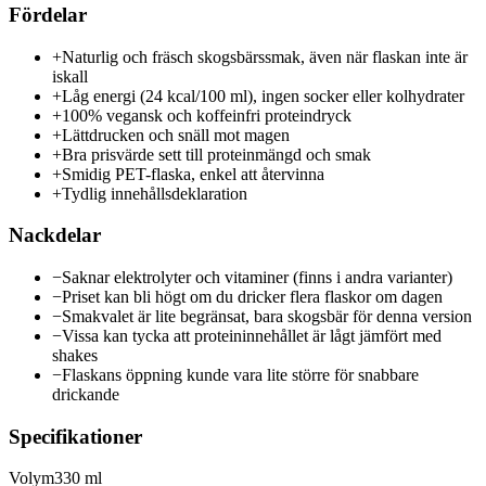
Fördelar
+
Naturlig och fräsch skogsbärssmak, även när flaskan inte är
iskall
+
Låg energi (24 kcal/100 ml), ingen socker eller kolhydrater
+
100% vegansk och koffeinfri proteindryck
+
Lättdrucken och snäll mot magen
+
Bra prisvärde sett till proteinmängd och smak
+
Smidig PET-flaska, enkel att återvinna
+
Tydlig innehållsdeklaration
Nackdelar
−
Saknar elektrolyter och vitaminer (finns i andra varianter)
−
Priset kan bli högt om du dricker flera flaskor om dagen
−
Smakvalet är lite begränsat, bara skogsbär för denna version
−
Vissa kan tycka att proteininnehållet är lågt jämfört med
shakes
−
Flaskans öppning kunde vara lite större för snabbare
drickande
Specifikationer
Volym
330 ml