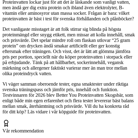
Proteinvatten lockar just för att det är läskande som vanligt vatten,
men ändå ger dig extra protein och ibland även elektrolyter, B-
vitamin eller aminosyror utan massa socker. Frågan är bara: vilket
proteinvatten är bäst i test för svenska förhållanden och plånböcker?
Det vanligaste misstaget är att folk stirrar sig blinda på högsta
proteinmängd eller snygg etikett, men missar att kolla innehåll, smak
och prisvärde. Det spelar mindre roll om flaskan utlovar “25 gram
protein” om drycken ändå smakar artificiellt eller ger konstig
eftersmak efter träningen. Och visst, det är lätt att glömma jämföra
pris per portion, speciellt när du köper proteinvatten i storpack eller
på erbjudande. Tänk på att hållbarhet, sockerinnehåll, vegansk
märkning och allergener faktiskt varierar mer än man tror mellan
olika proteindryck vatten.
Vi väger samman oberoende tester, egna smaktester under riktiga
svenska träningspass och jämför pris, innehåll och funktion.
Testvinnaren för 2026 blev Better You Proteinvatten Skogsbär, som
enligt både min egen erfarenhet och flera tester levererar bäst balans
mellan smak, återhämtning och prisvärde. Vill du ha konkreta råd
för ditt köp? Läs vidare i vår köpguide för proteinvatten.
Vår rekommendation