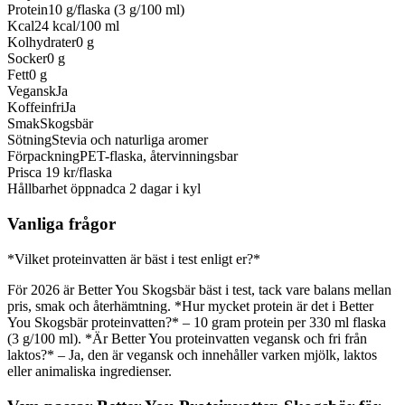
Protein
10 g/flaska (3 g/100 ml)
Kcal
24 kcal/100 ml
Kolhydrater
0 g
Socker
0 g
Fett
0 g
Vegansk
Ja
Koffeinfri
Ja
Smak
Skogsbär
Sötning
Stevia och naturliga aromer
Förpackning
PET-flaska, återvinningsbar
Pris
ca 19 kr/flaska
Hållbarhet öppnad
ca 2 dagar i kyl
Vanliga frågor
*Vilket proteinvatten är bäst i test enligt er?*
För 2026 är Better You Skogsbär bäst i test, tack vare balans mellan
pris, smak och återhämtning. *Hur mycket protein är det i Better
You Skogsbär proteinvatten?* – 10 gram protein per 330 ml flaska
(3 g/100 ml). *Är Better You proteinvatten vegansk och fri från
laktos?* – Ja, den är vegansk och innehåller varken mjölk, laktos
eller animaliska ingredienser.