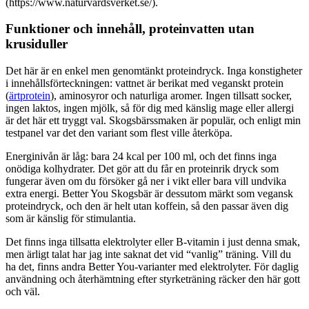
(https://www.naturvardsverket.se/).
Funktioner och innehåll, proteinvatten utan
krusiduller
Det här är en enkel men genomtänkt proteindryck. Inga konstigheter
i innehållsförteckningen: vattnet är berikat med veganskt protein
(
ärtprotein
), aminosyror och naturliga aromer. Ingen tillsatt socker,
ingen laktos, ingen mjölk, så för dig med känslig mage eller allergi
är det här ett tryggt val. Skogsbärssmaken är populär, och enligt min
testpanel var det den variant som flest ville återköpa.
Energinivån är låg: bara 24 kcal per 100 ml, och det finns inga
onödiga kolhydrater. Det gör att du får en proteinrik dryck som
fungerar även om du försöker gå ner i vikt eller bara vill undvika
extra energi. Better You Skogsbär är dessutom märkt som vegansk
proteindryck, och den är helt utan koffein, så den passar även dig
som är känslig för stimulantia.
Det finns inga tillsatta elektrolyter eller B-vitamin i just denna smak,
men ärligt talat har jag inte saknat det vid “vanlig” träning. Vill du
ha det, finns andra Better You-varianter med elektrolyter. För daglig
användning och återhämtning efter styrketräning räcker den här gott
och väl.