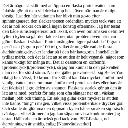
Det är något särskilt med att öppna en flaska proteinvatten som
faktiskt gör att man vill dricka upp hela, även när man är riktigt
törstig. Just den här varianten har blivit min go-to efter
spinningpasset, den släcker törsten ordentligt, mycket tack vare att
det är noll socker och ändå ingen konstig eftersmak. Jag har testat
den både rumstempererad och iskall, och även om smaken definitivt
lyfter i kylen så går den faktiskt ner utan problem även när man
glömt flaskan i väskan. Proteinmängden ligger på stabila 10 gram
per flaska (3 gram per 100 ml), vilket är ungefär vad de flesta
återhämtningsdrycker landar på i den här kategorin. Innehållet är
tydligt märkt, och det är lätt att se att den är helt vegansk, något som
känns viktigt för många nu. Det är dessutom en koffeinfri
[proteindryck](/proteindryck), så jag har kunnat ta den på kvällen
utan risk för störd sömn. När det gäller prisvärde står sig Better You
riktigt bra. Visst, 19 kronor för 330 ml kan låta mycket jämfört med
vanligt vatten, men om man jämför med proteinshakes eller bars är
det faktiskt i lägre delen av spannet. Flaskans storlek gör att den är
lätt att ta med, perfekt för mig som ofta slänger ner en i väskan
mellan jobb och träning. En sak jag gillar extra mycket är att den
inte känns “tung” i magen, vilket vissa proteinberikade drycker gör.
Och skulle du glömma den öppnad i kylen håller smaken sig fräsch i
två dagar, vilket är mer än jag kan säga om vissa konkurrenter jag
testat. Hållbarheten är också god tack vare PET-flaskan, och
återvinningen är smidig enligt [Naturvårdsverket]