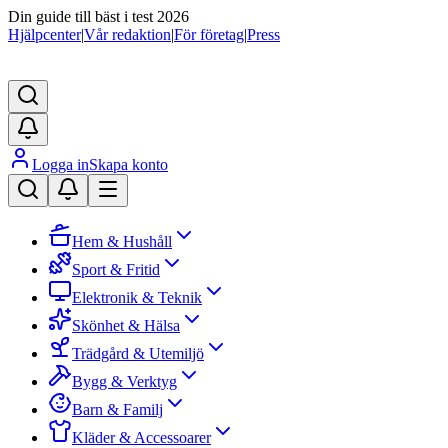
Din guide till bäst i test 2026
Hjälpcenter
|
Vår redaktion
|
För företag
|
Press
Logga in
Skapa konto
Hem & Hushåll
Sport & Fritid
Elektronik & Teknik
Skönhet & Hälsa
Trädgård & Utemiljö
Bygg & Verktyg
Barn & Familj
Kläder & Accessoarer