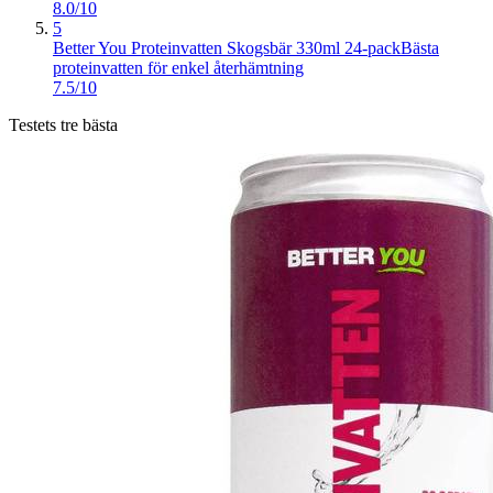
8.0/10
5
Better You Proteinvatten Skogsbär 330ml 24-pack
Bästa
proteinvatten för enkel återhämtning
7.5/10
Testets tre bästa