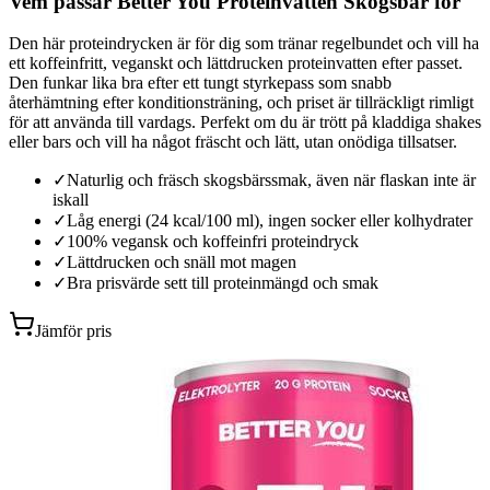
Vem passar Better You Proteinvatten Skogsbär för
Den här proteindrycken är för dig som tränar regelbundet och vill ha
ett koffeinfritt, veganskt och lättdrucken proteinvatten efter passet.
Den funkar lika bra efter ett tungt styrkepass som snabb
återhämtning efter konditionsträning, och priset är tillräckligt rimligt
för att använda till vardags. Perfekt om du är trött på kladdiga shakes
eller bars och vill ha något fräscht och lätt, utan onödiga tillsatser.
✓
Naturlig och fräsch skogsbärssmak, även när flaskan inte är
iskall
✓
Låg energi (24 kcal/100 ml), ingen socker eller kolhydrater
✓
100% vegansk och koffeinfri proteindryck
✓
Lättdrucken och snäll mot magen
✓
Bra prisvärde sett till proteinmängd och smak
Jämför pris