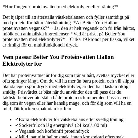
*Hur fungerar proteinvatten med elektrolyter efter träning?*
Det hjälper till att återställa vätskebalansen och fyller samtidigt på
med protein för bättre återhämtning. *Är Better You Hallon
proteinvatten vegansk?* – Ja, den är helt vegansk och fri från laktos,
mjölk och animaliska ingredienser. *Vad är priset på Better You
proteinvatten med elektrolyter?* – Cirka 19 kronor per flaska, vilket
är rimligt för en multifunktionell dryck.
Vem passar Better You Proteinvatten Hallon
Elektrolyter för
Det här proteinvattnet är för dig som tränar hårt, svettas mycket eller
ofta springer långt. Om du vill ha mer än bara protein och vill slippa
blanda egen sportdryck med elektrolyter, är den här flaskan riktigt
smidig. Prisvärdet är bäst när du använder den till pass där du
faktiskt behöver återställa både protein och mineraler. Passar även
dig som är vegan eller har känslig mage, och för dig som vill ha en
mild, lättdrucken smak utan koffein.
✓
Extra elektrolyter för vätskebalans efter svettig träning
✓
Sockerfri och låg energinivå (24 kcal/100 ml)
✓
Vegansk och koffeinfri proteindryck
✓
Mild, naturlig hallonsmak, ingen konstgjord eftersmak