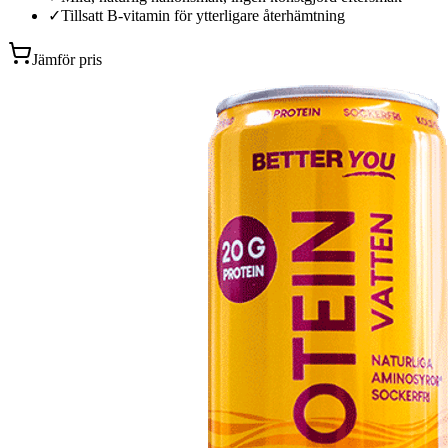
✓
Tillsatt B-vitamin för ytterligare återhämtning
Jämför pris