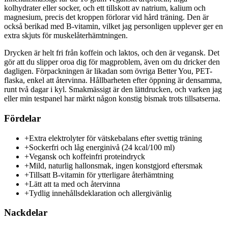
kolhydrater eller socker, och ett tillskott av natrium, kalium och
magnesium, precis det kroppen förlorar vid hård träning. Den är
också berikad med B-vitamin, vilket jag personligen upplever ger en
extra skjuts för muskelåterhämtningen.
Drycken är helt fri från koffein och laktos, och den är vegansk. Det
gör att du slipper oroa dig för magproblem, även om du dricker den
dagligen. Förpackningen är likadan som övriga Better You, PET-
flaska, enkel att återvinna. Hållbarheten efter öppning är densamma,
runt två dagar i kyl. Smakmässigt är den lättdrucken, och varken jag
eller min testpanel har märkt någon konstig bismak trots tillsatserna.
Fördelar
+
Extra elektrolyter för vätskebalans efter svettig träning
+
Sockerfri och låg energinivå (24 kcal/100 ml)
+
Vegansk och koffeinfri proteindryck
+
Mild, naturlig hallonsmak, ingen konstgjord eftersmak
+
Tillsatt B-vitamin för ytterligare återhämtning
+
Lätt att ta med och återvinna
+
Tydlig innehållsdeklaration och allergivänlig
Nackdelar