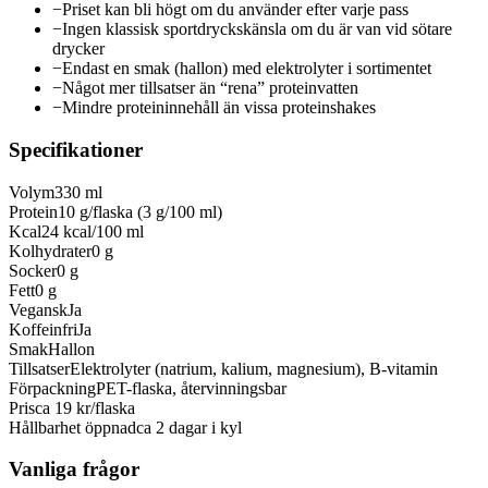
−
Priset kan bli högt om du använder efter varje pass
−
Ingen klassisk sportdryckskänsla om du är van vid sötare
drycker
−
Endast en smak (hallon) med elektrolyter i sortimentet
−
Något mer tillsatser än “rena” proteinvatten
−
Mindre proteininnehåll än vissa proteinshakes
Specifikationer
Volym
330 ml
Protein
10 g/flaska (3 g/100 ml)
Kcal
24 kcal/100 ml
Kolhydrater
0 g
Socker
0 g
Fett
0 g
Vegansk
Ja
Koffeinfri
Ja
Smak
Hallon
Tillsatser
Elektrolyter (natrium, kalium, magnesium), B-vitamin
Förpackning
PET-flaska, återvinningsbar
Pris
ca 19 kr/flaska
Hållbarhet öppnad
ca 2 dagar i kyl
Vanliga frågor