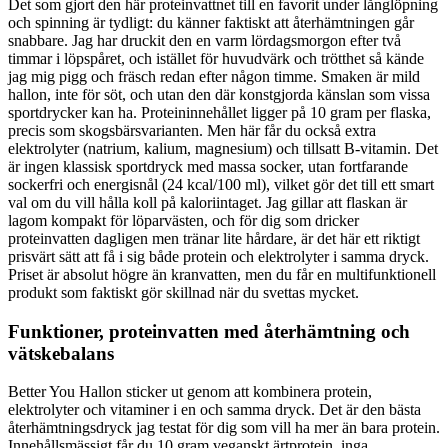
Det som gjort den här proteinvattnet till en favorit under långlöpning
och spinning är tydligt: du känner faktiskt att återhämtningen går
snabbare. Jag har druckit den en varm lördagsmorgon efter två
timmar i löpspåret, och istället för huvudvärk och trötthet så kände
jag mig pigg och fräsch redan efter någon timme. Smaken är mild
hallon, inte för söt, och utan den där konstgjorda känslan som vissa
sportdrycker kan ha. Proteininnehållet ligger på 10 gram per flaska,
precis som skogsbärsvarianten. Men här får du också extra
elektrolyter (natrium, kalium, magnesium) och tillsatt B-vitamin. Det
är ingen klassisk sportdryck med massa socker, utan fortfarande
sockerfri och energisnål (24 kcal/100 ml), vilket gör det till ett smart
val om du vill hålla koll på kaloriintaget. Jag gillar att flaskan är
lagom kompakt för löparvästen, och för dig som dricker
proteinvatten dagligen men tränar lite hårdare, är det här ett riktigt
prisvärt sätt att få i sig både protein och elektrolyter i samma dryck.
Priset är absolut högre än kranvatten, men du får en multifunktionell
produkt som faktiskt gör skillnad när du svettas mycket.
Funktioner, proteinvatten med återhämtning och
vätskebalans
Better You Hallon sticker ut genom att kombinera protein,
elektrolyter och vitaminer i en och samma dryck. Det är den bästa
återhämtningsdryck jag testat för dig som vill ha mer än bara protein.
Innehållsmässigt får du 10 gram veganskt ärtprotein, inga