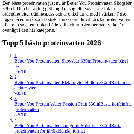
Den bästa proteinvatten just nu är Better You Proteinvatten Skogsbär
330ml. Den har aldrig gett mig konstig eftersmak, återfuktar
ordentligt efter träningspass och är enkel att ta med i väskan. Priset
ligger på en nivå som faktiskt funkar om du vill dricka proteinvatten
ofta, och smaken funkar både kall och rumstempererad, vilket är
ovanligt i den här kategorin.
Topp 5 bästa
proteinvatten
2026
1
Better You Proteinvatten Skogsbär 330ml
Proteinvatten bäst i
test
9.6/10
2
Better You Proteinvatten Elektrolyter Hallon 330ml
Bästa med
elektrolyter
9.0/10
3
Better You Protein Water Passion Fruit 330ml
Bästa koffeinfria
proteinvatten
8.5/10
4
Better You Proteinvatten Jordgubb Rabarber 330ml
Bästa
proteinvatten för färdigblandat format