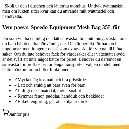
, Skölj ur den i duschen och låt torka utomhus. Undvik tvättmaskin,
men om lukten sitter kvar kan du använda milt tvättmedel och
handtvätta.
Vem passar Speedo Equipment Mesh Bag 35L för
Du som vill ha en billig och lätt simväska för simträning, särskilt om
du bara bär det allra nödvändigaste. Den är perfekt för barn och
ungdomar, men fungerar också som extraväska för vuxna till blöta
saker. Om du inte behöver fack för värdesaker eller vattentätt skydd
är det svårt att hitta något bättre för priset. Behöver du däremot en
simväska för proffs eller för långa transporter, välj en modell med
bättre bärkomfort och fler funktioner.
✓
Mycket låg kostnad och bra prisvärde
✓
Lätt och smidig att bära även för barn
✓
Luftigt meshmaterial, torkar snabbt
✓
Rymmer fenor, paddlar, handduk och badkläder
✓
Enkel rengöring, går att skölja ur direkt
Jämför pris