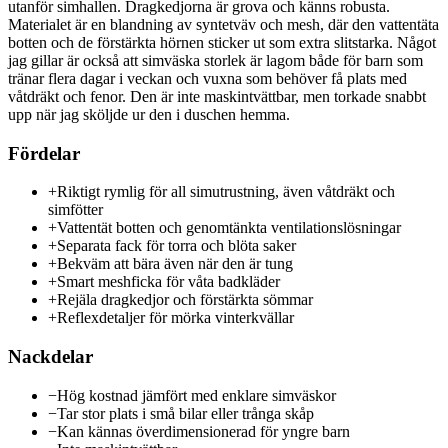
utanför simhallen. Dragkedjorna är grova och känns robusta.
Materialet är en blandning av syntetväv och mesh, där den vattentäta
botten och de förstärkta hörnen sticker ut som extra slitstarka. Något
jag gillar är också att simväska storlek är lagom både för barn som
tränar flera dagar i veckan och vuxna som behöver få plats med
våtdräkt och fenor. Den är inte maskintvättbar, men torkade snabbt
upp när jag sköljde ur den i duschen hemma.
Fördelar
+
Riktigt rymlig för all simutrustning, även våtdräkt och
simfötter
+
Vattentät botten och genomtänkta ventilationslösningar
+
Separata fack för torra och blöta saker
+
Bekväm att bära även när den är tung
+
Smart meshficka för våta badkläder
+
Rejäla dragkedjor och förstärkta sömmar
+
Reflexdetaljer för mörka vinterkvällar
Nackdelar
−
Hög kostnad jämfört med enklare simväskor
−
Tar stor plats i små bilar eller trånga skåp
−
Kan kännas överdimensionerad för yngre barn