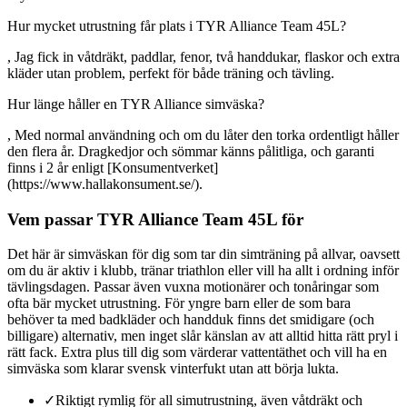
Hur mycket utrustning får plats i TYR Alliance Team 45L?
, Jag fick in våtdräkt, paddlar, fenor, två handdukar, flaskor och extra
kläder utan problem, perfekt för både träning och tävling.
Hur länge håller en TYR Alliance simväska?
, Med normal användning och om du låter den torka ordentligt håller
den flera år. Dragkedjor och sömmar känns pålitliga, och garanti
finns i 2 år enligt [Konsumentverket]
(https://www.hallakonsument.se/).
Vem passar TYR Alliance Team 45L för
Det här är simväskan för dig som tar din simträning på allvar, oavsett
om du är aktiv i klubb, tränar triathlon eller vill ha allt i ordning inför
tävlingsdagen. Passar även vuxna motionärer och tonåringar som
ofta bär mycket utrustning. För yngre barn eller de som bara
behöver ta med badkläder och handduk finns det smidigare (och
billigare) alternativ, men inget slår känslan av att alltid hitta rätt pryl i
rätt fack. Extra plus till dig som värderar vattentäthet och vill ha en
simväska som klarar svensk vinterfukt utan att börja lukta.
✓
Riktigt rymlig för all simutrustning, även våtdräkt och