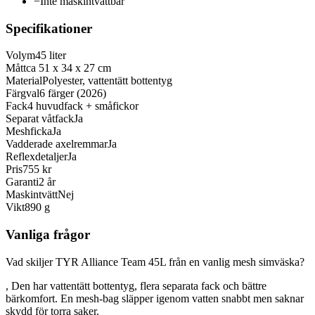
−
Inte maskintvättbar
Specifikationer
Volym
45 liter
Mått
ca 51 x 34 x 27 cm
Material
Polyester, vattentätt bottentyg
Färgval
6 färger (2026)
Fack
4 huvudfack + småfickor
Separat våtfack
Ja
Meshficka
Ja
Vadderade axelremmar
Ja
Reflexdetaljer
Ja
Pris
755 kr
Garanti
2 år
Maskintvätt
Nej
Vikt
890 g
Vanliga frågor
Vad skiljer TYR Alliance Team 45L från en vanlig mesh simväska?
, Den har vattentätt bottentyg, flera separata fack och bättre
bärkomfort. En mesh-bag släpper igenom vatten snabbt men saknar
skydd för torra saker.