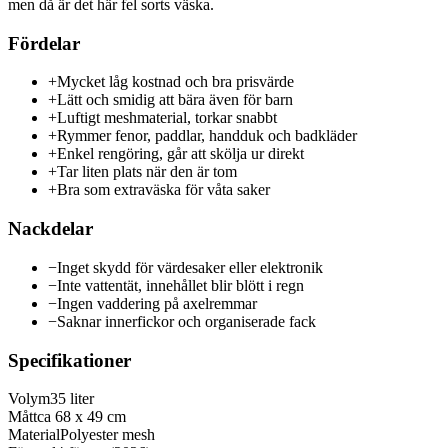
men då är det här fel sorts väska.
Fördelar
+
Mycket låg kostnad och bra prisvärde
+
Lätt och smidig att bära även för barn
+
Luftigt meshmaterial, torkar snabbt
+
Rymmer fenor, paddlar, handduk och badkläder
+
Enkel rengöring, går att skölja ur direkt
+
Tar liten plats när den är tom
+
Bra som extraväska för våta saker
Nackdelar
−
Inget skydd för värdesaker eller elektronik
−
Inte vattentät, innehållet blir blött i regn
−
Ingen vaddering på axelremmar
−
Saknar innerfickor och organiserade fack
Specifikationer
Volym
35 liter
Mått
ca 68 x 49 cm
Material
Polyester mesh