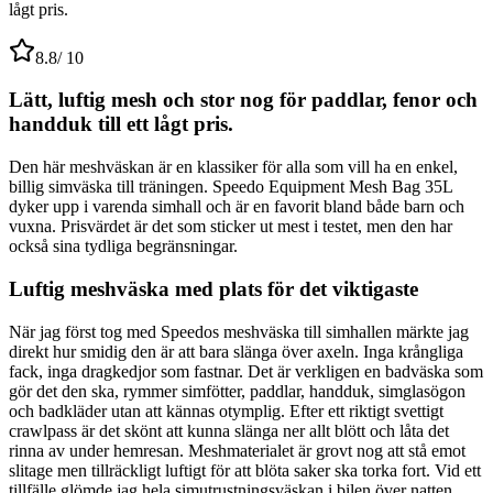
lågt pris.
8.8
/ 10
Lätt, luftig mesh och stor nog för paddlar, fenor och
handduk till ett lågt pris.
Den här meshväskan är en klassiker för alla som vill ha en enkel,
billig simväska till träningen. Speedo Equipment Mesh Bag 35L
dyker upp i varenda simhall och är en favorit bland både barn och
vuxna. Prisvärdet är det som sticker ut mest i testet, men den har
också sina tydliga begränsningar.
Luftig meshväska med plats för det viktigaste
När jag först tog med Speedos meshväska till simhallen märkte jag
direkt hur smidig den är att bara slänga över axeln. Inga krångliga
fack, inga dragkedjor som fastnar. Det är verkligen en badväska som
gör det den ska, rymmer simfötter, paddlar, handduk, simglasögon
och badkläder utan att kännas otymplig. Efter ett riktigt svettigt
crawlpass är det skönt att kunna slänga ner allt blött och låta det
rinna av under hemresan. Meshmaterialet är grovt nog att stå emot
slitage men tillräckligt luftigt för att blöta saker ska torka fort. Vid ett
tillfälle glömde jag hela simutrustningsväskan i bilen över natten,