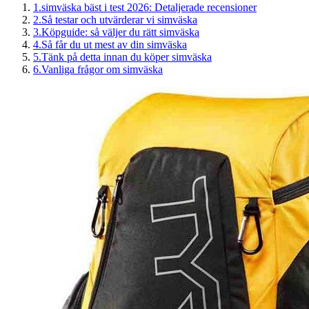
1
.
simväska bäst i test 2026: Detaljerade recensioner
2
.
Så testar och utvärderar vi simväska
3
.
Köpguide: så väljer du rätt simväska
4
.
Så får du ut mest av din simväska
5
.
Tänk på detta innan du köper simväska
6
.
Vanliga frågor om simväska