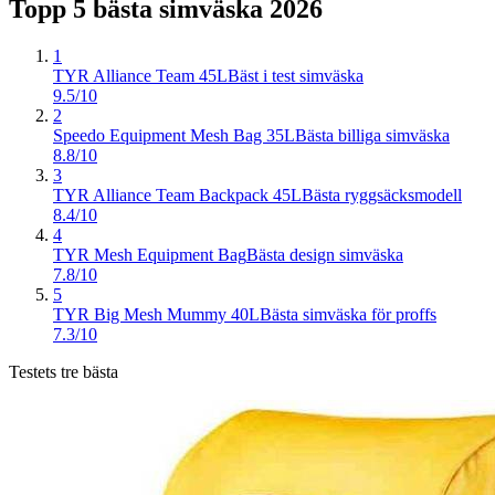
Topp 5 bästa
simväska
2026
1
TYR Alliance Team 45L
Bäst i test simväska
9.5/10
2
Speedo Equipment Mesh Bag 35L
Bästa billiga simväska
8.8/10
3
TYR Alliance Team Backpack 45L
Bästa ryggsäcksmodell
8.4/10
4
TYR Mesh Equipment Bag
Bästa design simväska
7.8/10
5
TYR Big Mesh Mummy 40L
Bästa simväska för proffs
7.3/10
Testets tre bästa