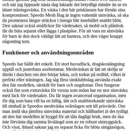
och när jag öppnade nästa dag luktade det betydligt mindre än ur en
tätare träningsväska. En väska i den här prisklassen har förstås sina
kompromisser. Speedo Mesh Bag är ingen vattentät simväska, så ska
du promenera längre sträckor i ösregn blir innehållet snabbt blött.
Den saknar också småfickor för värdesaker, så mobil och plånbok
får du bära separat eller lägga i plastpåse. För att vara en simväska
för barn är den dock väldigt lätt att hantera, och den väger knappt
någonting tom.
Funktioner och användningsområden
Speedo har hållit det enkelt. Ett stort huvudfack, dragskostängning
upptill och justerbara axelremmar. Meshväskan är lätt att skölja ur
direkt i duschen om den börjar lukta, och torkar på nolltid, vilket är
perfekt efter träningen. Jag såg flera simklubbslag använda exakt
den här modellen, särskilt för barn och ungdomar. Den fungerar
också fint som extraväska för vuxna som redan har en stor simväska
med fack för värdesaker. Du får ingen avancerad organisation, men
för dig som bara vill ha en billig, lätt och snabbtorkande simväska
till simhall är Speedos meshväska svårslagen sett till prisvärde. Om
man ändå ska jämföra simväska material och hållbarhet är det tydligt
att den här modellen är byggd för att tåla dagligt bruk, men du ska
inte förvänta dig samma livslängd som av en robust simryggsäck.
Och visst, ibland saknar jag en separat ficka för blöta simglasögon,