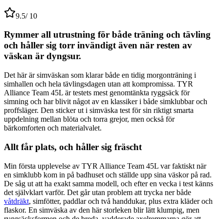
9.5
/ 10
Rymmer all utrustning för både träning och tävling
och håller sig torr invändigt även när resten av
väskan är dyngsur.
Det här är simväskan som klarar både en tidig morgonträning i
simhallen och hela tävlingsdagen utan att kompromissa. TYR
Alliance Team 45L är testets mest genomtänkta ryggsäck för
simning och har blivit något av en klassiker i både simklubbar och
proffsläger. Den sticker ut i simväska test för sin riktigt smarta
uppdelning mellan blöta och torra grejor, men också för
bärkomforten och materialvalet.
Allt får plats, och håller sig fräscht
Min första upplevelse av TYR Alliance Team 45L var faktiskt när
en simklubb kom in på badhuset och ställde upp sina väskor på rad.
De såg ut att ha exakt samma modell, och efter en vecka i test känns
det självklart varför. Det går utan problem att trycka ner både
våtdräkt
, simfötter, paddlar och två handdukar, plus extra kläder och
flaskor. En simväska av den här storleken blir lätt klumpig, men
ryggsäcksformen och de breda, vadderade axelremmarna gör att