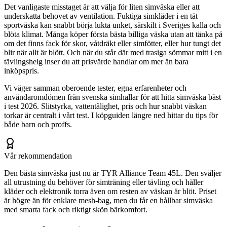
Det vanligaste misstaget är att välja för liten simväska eller att
underskatta behovet av ventilation. Fuktiga simkläder i en tät
sportväska kan snabbt börja lukta unket, särskilt i Sveriges kalla och
blöta klimat. Många köper första bästa billiga väska utan att tänka på
om det finns fack för skor, våtdräkt eller simfötter, eller hur tungt det
blir när allt är blött. Och när du står där med trasiga sömmar mitt i en
tävlingshelg inser du att prisvärde handlar om mer än bara
inköpspris.
Vi väger samman oberoende tester, egna erfarenheter och
användaromdömen från svenska simhallar för att hitta simväska bäst
i test 2026. Slitstyrka, vattentålighet, pris och hur snabbt väskan
torkar är centralt i vårt test. I köpguiden längre ned hittar du tips för
både barn och proffs.
Vår rekommendation
Den bästa simväska just nu är TYR Alliance Team 45L. Den sväljer
all utrustning du behöver för simträning eller tävling och håller
kläder och elektronik torra även om resten av väskan är blöt. Priset
är högre än för enklare mesh-bag, men du får en hållbar simväska
med smarta fack och riktigt skön bärkomfort.