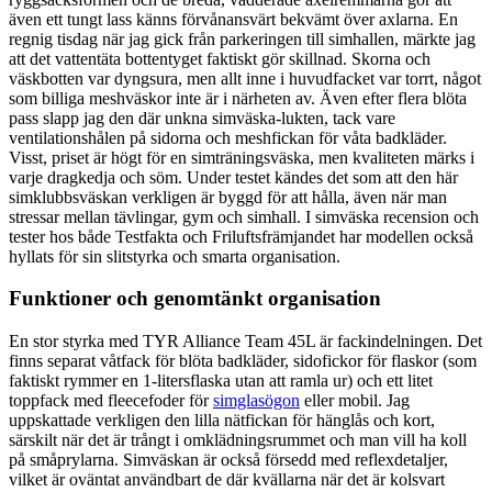
även ett tungt lass känns förvånansvärt bekvämt över axlarna. En
regnig tisdag när jag gick från parkeringen till simhallen, märkte jag
att det vattentäta bottentyget faktiskt gör skillnad. Skorna och
väskbotten var dyngsura, men allt inne i huvudfacket var torrt, något
som billiga meshväskor inte är i närheten av. Även efter flera blöta
pass slapp jag den där unkna simväska-lukten, tack vare
ventilationshålen på sidorna och meshfickan för våta badkläder.
Visst, priset är högt för en simträningsväska, men kvaliteten märks i
varje dragkedja och söm. Under testet kändes det som att den här
simklubbsväskan verkligen är byggd för att hålla, även när man
stressar mellan tävlingar, gym och simhall. I simväska recension och
tester hos både Testfakta och Friluftsfrämjandet har modellen också
hyllats för sin slitstyrka och smarta organisation.
Funktioner och genomtänkt organisation
En stor styrka med TYR Alliance Team 45L är fackindelningen. Det
finns separat våtfack för blöta badkläder, sidofickor för flaskor (som
faktiskt rymmer en 1-litersflaska utan att ramla ur) och ett litet
toppfack med fleecefoder för
simglasögon
eller mobil. Jag
uppskattade verkligen den lilla nätfickan för hänglås och kort,
särskilt när det är trångt i omklädningsrummet och man vill ha koll
på småprylarna. Simväskan är också försedd med reflexdetaljer,
vilket är oväntat användbart de där kvällarna när det är kolsvart