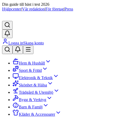
Din guide till bäst i test 2026
Hjälpcenter
|
Vår redaktion
|
För företag
|
Press
Logga in
Skapa konto
Hem & Hushåll
Sport & Fritid
Elektronik & Teknik
Skönhet & Hälsa
Trädgård & Utemiljö
Bygg & Verktyg
Barn & Familj
Kläder & Accessoarer