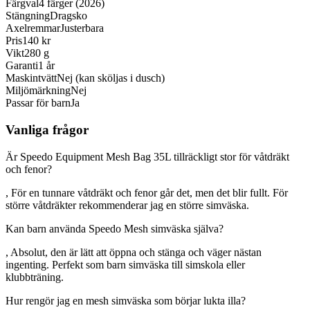
Färgval
4 färger (2026)
Stängning
Dragsko
Axelremmar
Justerbara
Pris
140 kr
Vikt
280 g
Garanti
1 år
Maskintvätt
Nej (kan sköljas i dusch)
Miljömärkning
Nej
Passar för barn
Ja
Vanliga frågor
Är Speedo Equipment Mesh Bag 35L tillräckligt stor för våtdräkt
och fenor?
, För en tunnare våtdräkt och fenor går det, men det blir fullt. För
större våtdräkter rekommenderar jag en större simväska.
Kan barn använda Speedo Mesh simväska själva?
, Absolut, den är lätt att öppna och stänga och väger nästan
ingenting. Perfekt som barn simväska till simskola eller
klubbträning.
Hur rengör jag en mesh simväska som börjar lukta illa?