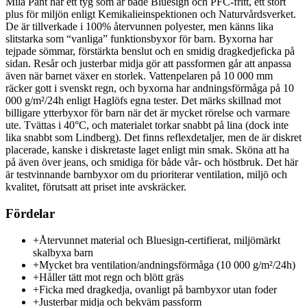
Mila Pant har ett tyg som är både Bluesign och PFC-fritt, ett stort
plus för miljön enligt Kemikalieinspektionen och Naturvårdsverket.
De är tillverkade i 100% återvunnen polyester, men känns lika
slitstarka som “vanliga” funktionsbyxor för barn. Byxorna har
tejpade sömmar, förstärkta benslut och en smidig dragkedjeficka på
sidan. Resår och justerbar midja gör att passformen går att anpassa
även när barnet växer en storlek. Vattenpelaren på 10 000 mm
räcker gott i svenskt regn, och byxorna har andningsförmåga på 10
000 g/m²/24h enligt Haglöfs egna tester. Det märks skillnad mot
billigare ytterbyxor för barn när det är mycket rörelse och varmare
ute. Tvättas i 40°C, och materialet torkar snabbt på lina (dock inte
lika snabbt som Lindberg). Det finns reflexdetaljer, men de är diskret
placerade, kanske i diskretaste laget enligt min smak. Sköna att ha
på även över jeans, och smidiga för både vår- och höstbruk. Det här
är testvinnande barnbyxor om du prioriterar ventilation, miljö och
kvalitet, förutsatt att priset inte avskräcker.
Fördelar
+
Återvunnet material och Bluesign-certifierat, miljömärkt
skalbyxa barn
+
Mycket bra ventilation/andningsförmåga (10 000 g/m²/24h)
+
Håller tätt mot regn och blött gräs
+
Ficka med dragkedja, ovanligt på barnbyxor utan foder
+
Justerbar midja och bekväm passform