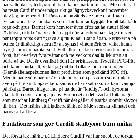
par vattentäta ytterbyxor till barn känns nästan för bra. Men efter att
ha testat Cardiff under några riktiga lågtrycksveckor i november
blev jag imponerad. På förskolan används de varje dag. Ingen
tvekan om att de här skalbyxorna för barn är byggda för att tåla både
regn och grus. Barnet kom hem torr även efter att ha suttit i blöta
lövhögar, och knäna visade knappt några tecken på slitage trots ett
par tappra försök att “gräva sig till Kina” i sandlådan. Reflexerna på
benen är tillräckligt stora för att synas i vintermörkret, vilket känns
tryggt när man hämtar sent. Fothällorna, klassikern som brukar rasa
först, har överlevt fyra tvättar och tre veckors daglig lek utan att
börja gå av. Det är ovanligt i den här prisklassen. Tyget är PFC-fritt
och känns ändå tätt, vilket jag dubbelkollade mot märkningen
(Kemikalieinspektionen listar produkten som godkänd PFC-fri).
Med tejpade sömmar, resår i midjan och en passform som funkar
även på lite knubbigare ben, känns de här skalbyxorna barn-vänliga
på riktigt. Barnet klagar inte på att det är “knöligt”, och byxorna
åker lätt på över vanliga jeans. För priset är det svårt att hitta något
som matchar Lindberg Cardiff när det gäller slitstarka utomhusbyxor
till barn. Det märks att Lindberg tänkt på både svenska klimatet och
barns sätt att leka.
Funktioner som gör Cardiff skalbyxor barn unika
Det första jag märkte på Lindberg Cardiff var hur snabbt de torkar,