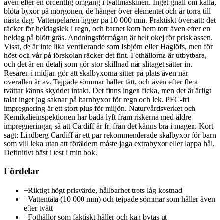
även efter en ordentlig omgång i tvättmaskinen. Inget gnäll om kalla,
blöta byxor på morgonen, de hänger över elementet och är torra till
nästa dag. Vattenpelaren ligger på 10 000 mm. Praktiskt översatt: det
räcker för heldagslek i regn, och barnet kom hem torr även efter en
heldag på blött gräs. Andningsförmågan är helt okej för prisklassen.
Visst, de är inte lika ventilerande som Isbjörn eller Haglöfs, men för
höst och vår på förskolan räcker det fint. Fothällorna är utbytbara,
och det är en detalj som gör stor skillnad när slitaget sätter in.
Resåren i midjan gör att skalbyxorna sitter på plats även när
overallen är av. Tejpade sömmar håller tätt, och även efter flera
tvättar känns skyddet intakt. Det finns ingen ficka, men det är ärligt
talat inget jag saknar på barnbyxor för regn och lek. PFC-fri
impregnering är ett stort plus för miljön. Naturvårdsverket och
Kemikalieinspektionen har båda lyft fram riskerna med äldre
impregneringar, så att Cardiff är fri från det känns bra i magen. Kort
sagt: Lindberg Cardiff är ett par rekommenderade skalbyxor för barn
som vill leka utan att föräldern måste jaga extrabyxor eller lappa hål.
Definitivt bäst i test i min bok.
Fördelar
+
Riktigt högt prisvärde, hållbarhet trots låg kostnad
+
Vattentäta (10 000 mm) och tejpade sömmar som håller även
efter tvätt
+
Fothällor som faktiskt håller och kan bytas ut