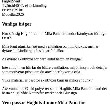
Färger
Svart
Tvättråd
40°C, ej torktumling
Pris
ca 679 kr
Modellår
2026
Vanliga frågor
Hur står sig Haglöfs Junior Mila Pant mot andra barnbyxor för regn
i test?
Mila Pant utmärker sig med ventilation och miljöfokus, men är
dyrare än Lindberg och saknar fothällor.
Är dyrare skalbyxor för barn alltid bättre än billiga?
Inte alltid, men här får du bättre ventilation, miljöhänsyn och detaljer
som motiverar priset om du använder byxorna ofta.
Vilka material är bäst för skalbyxor barn ur miljösynpunkt?
Återvunnen, PFC-fri polyester som i Haglöfs Mila Pant är bland det
bästa enligt både Naturvårdsverket och Bluesign.
Vem passar Haglöfs Junior Mila Pant för