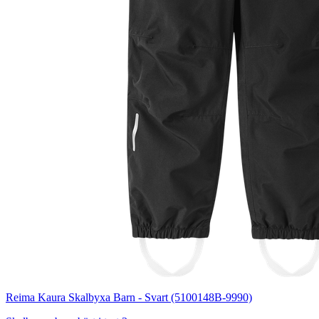
Reima Kaura Skalbyxa Barn - Svart (5100148B-9990)