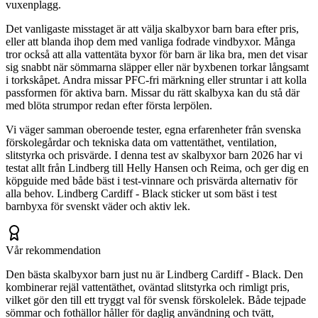
vuxenplagg.
Det vanligaste misstaget är att välja skalbyxor barn bara efter pris,
eller att blanda ihop dem med vanliga fodrade vindbyxor. Många
tror också att alla vattentäta byxor för barn är lika bra, men det visar
sig snabbt när sömmarna släpper eller när byxbenen torkar långsamt
i torkskåpet. Andra missar PFC-fri märkning eller struntar i att kolla
passformen för aktiva barn. Missar du rätt skalbyxa kan du stå där
med blöta strumpor redan efter första lerpölen.
Vi väger samman oberoende tester, egna erfarenheter från svenska
förskolegårdar och tekniska data om vattentäthet, ventilation,
slitstyrka och prisvärde. I denna test av skalbyxor barn 2026 har vi
testat allt från Lindberg till Helly Hansen och Reima, och ger dig en
köpguide med både bäst i test-vinnare och prisvärda alternativ för
alla behov. Lindberg Cardiff - Black sticker ut som bäst i test
barnbyxa för svenskt väder och aktiv lek.
Vår rekommendation
Den bästa skalbyxor barn just nu är Lindberg Cardiff - Black. Den
kombinerar rejäl vattentäthet, oväntad slitstyrka och rimligt pris,
vilket gör den till ett tryggt val för svensk förskolelek. Både tejpade
sömmar och fothällor håller för daglig användning och tvätt,