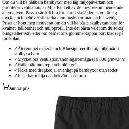
Om du vill ha hållbara barnbyxor med låg miljöpåverkan och
prioriterar ventilation, är Mila Pant ett av de mest rekommenderade
alternativen. Passar särskilt bra för barn i skolåldern som rör sig
mycket och behöver slitstarka utomhusbyxor utan att bli svettiga.
Priset är högt men motiverat om du vill ha bästa skalbyxan barn för
kvalitet, hållbarhet och miljöprofil. Inte det bästa valet om du söker
budgetalternativ eller om barnet ofta glömmer/lappar bort kläder på
förskolan.
✓
Återvunnet material och Bluesign-certifierat, miljömärkt
skalbyxa barn
✓
Mycket bra ventilation/andningsförmåga (10 000 g/m²/24h)
✓
Håller tätt mot regn och blött gräs
✓
Ficka med dragkedja, ovanligt på barnbyxor utan foder
✓
Justerbar midja och bekväm passform
Jämför pris