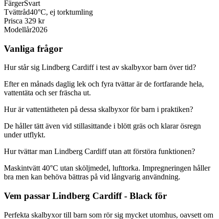
Färger
Svart
Tvättråd
40°C, ej torktumling
Pris
ca 329 kr
Modellår
2026
Vanliga frågor
Hur står sig Lindberg Cardiff i test av skalbyxor barn över tid?
Efter en månads daglig lek och fyra tvättar är de fortfarande hela,
vattentäta och ser fräscha ut.
Hur är vattentätheten på dessa skalbyxor för barn i praktiken?
De håller tätt även vid stillasittande i blött gräs och klarar ösregn
under utflykt.
Hur tvättar man Lindberg Cardiff utan att förstöra funktionen?
Maskintvätt 40°C utan sköljmedel, lufttorka. Impregneringen håller
bra men kan behöva bättras på vid långvarig användning.
Vem passar Lindberg Cardiff - Black för
Perfekta skalbyxor till barn som rör sig mycket utomhus, oavsett om