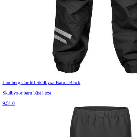
Lindberg Cardiff Skalbyxa Barn - Black
Skalbyxor barn bäst i test
9.5/10