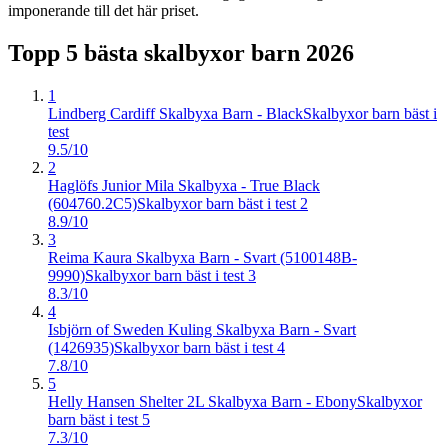
imponerande till det här priset.
Topp 5 bästa
skalbyxor barn
2026
1
Lindberg Cardiff Skalbyxa Barn - Black
Skalbyxor barn bäst i
test
9.5/10
2
Haglöfs Junior Mila Skalbyxa - True Black
(604760.2C5)
Skalbyxor barn bäst i test 2
8.9/10
3
Reima Kaura Skalbyxa Barn - Svart (5100148B-
9990)
Skalbyxor barn bäst i test 3
8.3/10
4
Isbjörn of Sweden Kuling Skalbyxa Barn - Svart
(1426935)
Skalbyxor barn bäst i test 4
7.8/10
5
Helly Hansen Shelter 2L Skalbyxa Barn - Ebony
Skalbyxor
barn bäst i test 5
7.3/10