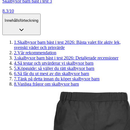
Skalbyxor barn bäst i test 3
8.3/10
Innehållsförteckning
1
.
Skalbyxor barn bäst i test 2026: Bästa valet för aktiv lek,
svenskt väder och prisvärde
2
.
Vår rekommendation
3
.
skalbyxor barn bäst i test 2026: Detaljerade recensioner
4
.
Så testar och utvärderar vi skalbyxor barn
5
.
Köpguide: så väljer du rätt skalbyxor barn
6
.
Så får du ut mest av din skalbyxor barn
7
.
Tänk på detta innan du köper skalbyxor barn
8
.
Vanliga frågor om skalbyxor barn