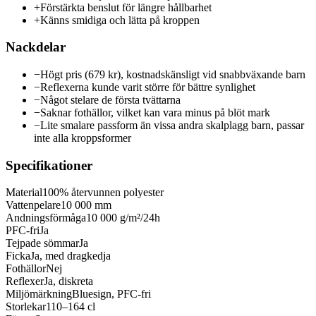
+
Förstärkta benslut för längre hållbarhet
+
Känns smidiga och lätta på kroppen
Nackdelar
−
Högt pris (679 kr), kostnadskänsligt vid snabbväxande barn
−
Reflexerna kunde varit större för bättre synlighet
−
Något stelare de första tvättarna
−
Saknar fothällor, vilket kan vara minus på blöt mark
−
Lite smalare passform än vissa andra skalplagg barn, passar
inte alla kroppsformer
Specifikationer
Material
100% återvunnen polyester
Vattenpelare
10 000 mm
Andningsförmåga
10 000 g/m²/24h
PFC-fri
Ja
Tejpade sömmar
Ja
Ficka
Ja, med dragkedja
Fothällor
Nej
Reflexer
Ja, diskreta
Miljömärkning
Bluesign, PFC-fri
Storlekar
110–164 cl