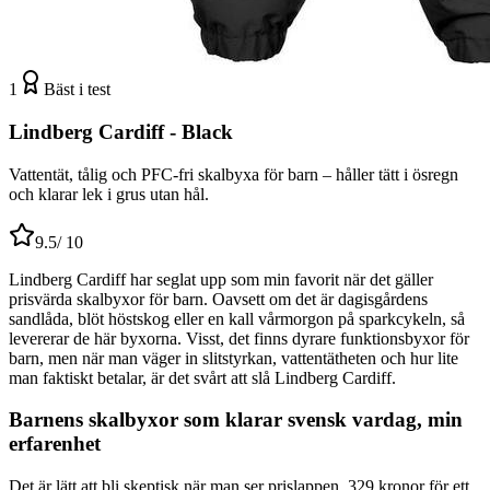
1
Bäst i test
Lindberg Cardiff - Black
Vattentät, tålig och PFC-fri skalbyxa för barn – håller tätt i ösregn
och klarar lek i grus utan hål.
9.5
/ 10
Lindberg Cardiff har seglat upp som min favorit när det gäller
prisvärda skalbyxor för barn. Oavsett om det är dagisgårdens
sandlåda, blöt höstskog eller en kall vårmorgon på sparkcykeln, så
levererar de här byxorna. Visst, det finns dyrare funktionsbyxor för
barn, men när man väger in slitstyrkan, vattentätheten och hur lite
man faktiskt betalar, är det svårt att slå Lindberg Cardiff.
Barnens skalbyxor som klarar svensk vardag, min
erfarenhet
Det är lätt att bli skeptisk när man ser prislappen, 329 kronor för ett