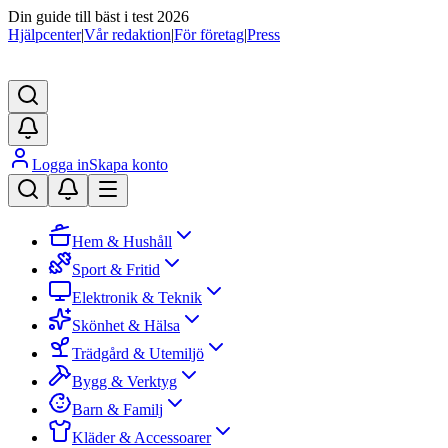
Din guide till bäst i test 2026
Hjälpcenter
|
Vår redaktion
|
För företag
|
Press
Logga in
Skapa konto
Hem & Hushåll
Sport & Fritid
Elektronik & Teknik
Skönhet & Hälsa
Trädgård & Utemiljö
Bygg & Verktyg
Barn & Familj
Kläder & Accessoarer