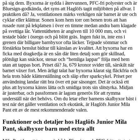
på sig dem. Byxorna är sydda i återvunnen, PFC-fri polyester och är
Bluesign-godkända, det syns att Haglöfs tagit miljöbiten på allvar. I
praktiken då? Ja, ventilationen märks verkligen när barnet är ute och
cyklar eller klättrar. Sonen kom hem torr om benen trots att han
rusade runt på lekplatsen i över en timme medan andra barn klagade
på svettiga lår. Vattentätheten är angiven till 10 000 mm, och vi
testade både i ösregn och på blött gräs. Ingen fukt in, inte ens i
grenen där billigare barnbyxor ofta läcker. Tejpade sömmar och
förstärkta benslut bidrar till känslan av kvalitet. Att byxorna har en
ficka med dragkedja är en sån där liten detalj som gör skillnad,
plötsligt kan snäckor, stenar och “hemliga lappar” följa med hem
utan att tappas bort. Priset då? Ja, 679 kronor svider till, särskilt när
barnet växer fort. Men ärligt talat har byxorna klarat sig fläckfria och
hela trots både klätterställning och släp efter sparkcykel. Priset per
användning landar rätt bra över ett par säsonger. Det är också ett
plus att byxorna känns lätta och smidiga trots sin slitstyrka. Midjan
är justerbar, och passformen är lagom generös för att rymma
underställ när det behövs. Om du letar efter barnens skalbyxor bäst i
test när det gäller ventilation och ekotänk, är Haglöfs Junior Mila
Pant ett av de mest rekommenderade valen.
Funktioner och detaljer hos Haglöfs Junior Mila
Pant, skalbyxor barn med extra allt