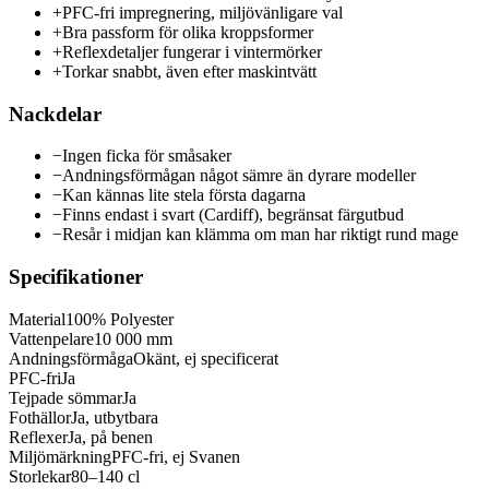
+
PFC-fri impregnering, miljövänligare val
+
Bra passform för olika kroppsformer
+
Reflexdetaljer fungerar i vintermörker
+
Torkar snabbt, även efter maskintvätt
Nackdelar
−
Ingen ficka för småsaker
−
Andningsförmågan något sämre än dyrare modeller
−
Kan kännas lite stela första dagarna
−
Finns endast i svart (Cardiff), begränsat färgutbud
−
Resår i midjan kan klämma om man har riktigt rund mage
Specifikationer
Material
100% Polyester
Vattenpelare
10 000 mm
Andningsförmåga
Okänt, ej specificerat
PFC-fri
Ja
Tejpade sömmar
Ja
Fothällor
Ja, utbytbara
Reflexer
Ja, på benen
Miljömärkning
PFC-fri, ej Svanen
Storlekar
80–140 cl