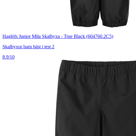
Haglöfs Junior Mila Skalbyxa - True Black (604760.2C5)
Skalbyxor barn bäst i test 2
8.9/10