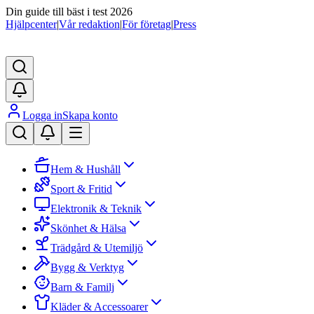
Din guide till bäst i test 2026
Hjälpcenter
|
Vår redaktion
|
För företag
|
Press
Logga in
Skapa konto
Hem & Hushåll
Sport & Fritid
Elektronik & Teknik
Skönhet & Hälsa
Trädgård & Utemiljö
Bygg & Verktyg
Barn & Familj
Kläder & Accessoarer