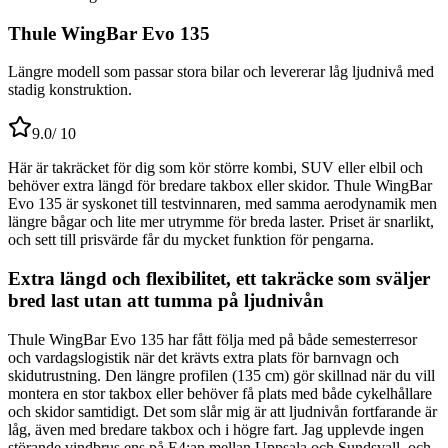
Thule WingBar Evo 135
Längre modell som passar stora bilar och levererar låg ljudnivå med
stadig konstruktion.
9.0
/ 10
Här är takräcket för dig som kör större kombi, SUV eller elbil och
behöver extra längd för bredare takbox eller skidor. Thule WingBar
Evo 135 är syskonet till testvinnaren, med samma aerodynamik men
längre bågar och lite mer utrymme för breda laster. Priset är snarlikt,
och sett till prisvärde får du mycket funktion för pengarna.
Extra längd och flexibilitet, ett takräcke som sväljer
bred last utan att tumma på ljudnivån
Thule WingBar Evo 135 har fått följa med på både semesterresor
och vardagslogistik när det krävts extra plats för barnvagn och
skidutrustning. Den längre profilen (135 cm) gör skillnad när du vill
montera en stor takbox eller behöver få plats med både cykelhållare
och skidor samtidigt. Det som slår mig är att ljudnivån fortfarande är
låg, även med bredare takbox och i högre fart. Jag upplevde ingen
störande vindbrus ens på E4:an mellan Uppsala och Sundsvall, och