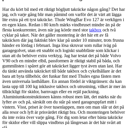
Har du kört bil med ett riktigt högljutt takräcke någon gång? Det har
jag, och varje gång blir man påmind om varför det är värt att lägga
lite extra på ett tyst takräcke. Thule WingBar Evo 127 är verkligen i
en egen klass. Redan i 80 km/h märks vindbruset mindre än på de
flesta konkurrenter, även när jag körde med stor
takbox
och två
cyklar på taket. När det gäller montering är det här ett av få
takräcken där jag faktiskt blev klar på under 10 minuter, trots frusna
händer en lördag i februari. Inga lösa skruvar som rullar iväg på
garagegolvet, utan ett snabbt och logiskt snabbfäste som klickar i
utan att du behöver extra verktyg. Jag har testat det på både Volvo
V90 och en mindre elbil, passformen är riktigt stabil på båda, och
gummilisten i spåret gör att takräcket ligger tyst även utan last. Har
du tänkt använda takräcket till både takbox och cykelhållare är det
bara att byta tillbehör, det funkar fint med Thules egna fästen men
även universala lasthållare. En annan fördel är viktgränsen: du kan
lasta upp till 100 kg inklusive takbox och utrustning, vilket är mer än
tillräckligt för skidor, barnvagn eller en rejäl packning.
Aluminiumkonstruktionen känns robust men lätt, det märks när du
lyfter av och på, särskilt om du står på sned garageuppfart mitt i
vintern. Visst, priset är över tusenlappen, men om man slår ut det på
alla resor och lyft är prisvärdet riktigt bra. Och monteringen behöver
du inte svära över varje gång. För dig som letar efter bästa takräcke
för skidor eller vill slippa vindbrus på långresan är det här svårt att
slå.