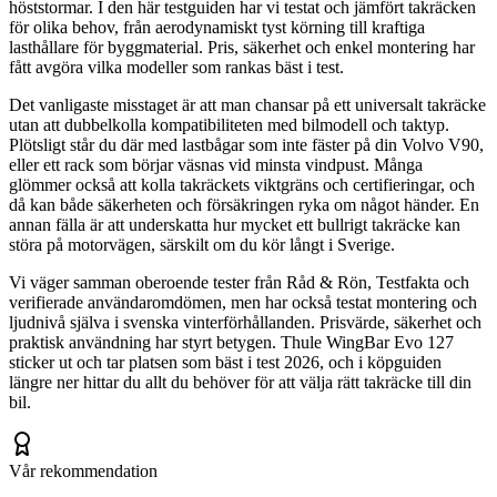
höststormar. I den här testguiden har vi testat och jämfört takräcken
för olika behov, från aerodynamiskt tyst körning till kraftiga
lasthållare för byggmaterial. Pris, säkerhet och enkel montering har
fått avgöra vilka modeller som rankas bäst i test.
Det vanligaste misstaget är att man chansar på ett universalt takräcke
utan att dubbelkolla kompatibiliteten med bilmodell och taktyp.
Plötsligt står du där med lastbågar som inte fäster på din Volvo V90,
eller ett rack som börjar väsnas vid minsta vindpust. Många
glömmer också att kolla takräckets viktgräns och certifieringar, och
då kan både säkerheten och försäkringen ryka om något händer. En
annan fälla är att underskatta hur mycket ett bullrigt takräcke kan
störa på motorvägen, särskilt om du kör långt i Sverige.
Vi väger samman oberoende tester från Råd & Rön, Testfakta och
verifierade användaromdömen, men har också testat montering och
ljudnivå själva i svenska vinterförhållanden. Prisvärde, säkerhet och
praktisk användning har styrt betygen. Thule WingBar Evo 127
sticker ut och tar platsen som bäst i test 2026, och i köpguiden
längre ner hittar du allt du behöver för att välja rätt takräcke till din
bil.
Vår rekommendation