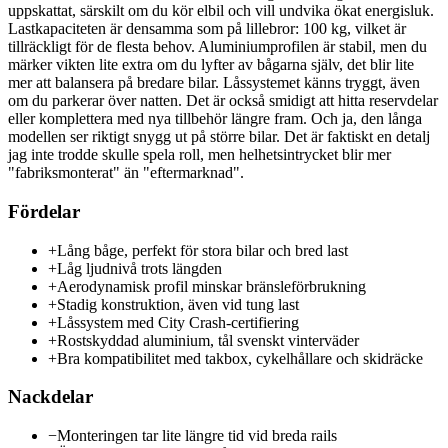
uppskattat, särskilt om du kör elbil och vill undvika ökat energisluk.
Lastkapaciteten är densamma som på lillebror: 100 kg, vilket är
tillräckligt för de flesta behov. Aluminiumprofilen är stabil, men du
märker vikten lite extra om du lyfter av bågarna själv, det blir lite
mer att balansera på bredare bilar. Låssystemet känns tryggt, även
om du parkerar över natten. Det är också smidigt att hitta reservdelar
eller komplettera med nya tillbehör längre fram. Och ja, den långa
modellen ser riktigt snygg ut på större bilar. Det är faktiskt en detalj
jag inte trodde skulle spela roll, men helhetsintrycket blir mer
"fabriksmonterat" än "eftermarknad".
Fördelar
+
Lång båge, perfekt för stora bilar och bred last
+
Låg ljudnivå trots längden
+
Aerodynamisk profil minskar bränsleförbrukning
+
Stadig konstruktion, även vid tung last
+
Låssystem med City Crash-certifiering
+
Rostskyddad aluminium, tål svenskt vinterväder
+
Bra kompatibilitet med takbox, cykelhållare och skidräcke
Nackdelar
−
Monteringen tar lite längre tid vid breda rails