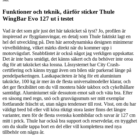
Funktioner och teknik, därför sticker Thule
WingBar Evo 127 ut i testet
Vad är det som gör just det här takräcket så tyst? Jo, profilen är
inspirerad av flygplansvingar, en detalj som Thule faktiskt lagt en
hel del utveckling på. Den här aerodynamiska designen minimerar
virvelbildning, vilket märks direkt när du kommer upp i
motorvägsfart. Snabbfästet är också något jag verkligen uppskattar.
Det är inte bara smidigt, det känns säkert och du behöver inte oroa
dig för att takräcket ska lossna. Låssystemet har City Crash-
certifiering och känns tryggt även om bilen står parkerad länge på
pendelparkeringen. Lastkapaciteten är hög för ett aluminium
takräcke, 100 kg är mer än de flesta universalmodeller klarar, och
det ger flexibilitet om du vill montera både takbox och cykelhållare
samtidigt. Aluminiumet står dessutom emot salt och väta bra. Efter
en säsong med regn, snö och grusvägssmuts ser mitt exemplar
fortfarande fräscht ut, utan några tendenser till rost. Visst, om du har
väldigt bred bil eller vill köra riktigt stora laster finns det längre
varianter, men för de flesta svenska kombibilar och suvar är 127 cm
mitt i prick. Thule har också bra support och reservdelar, en trygghet
om du skulle tappa bort en del eller vill komplettera med nya
tillbehör om några år.