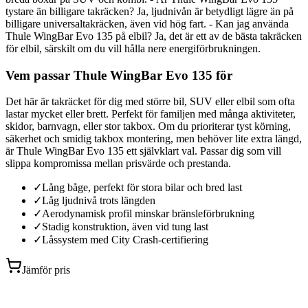
tystare än billigare takräcken? Ja, ljudnivån är betydligt lägre än på
billigare universaltakräcken, även vid hög fart. - Kan jag använda
Thule WingBar Evo 135 på elbil? Ja, det är ett av de bästa takräcken
för elbil, särskilt om du vill hålla nere energiförbrukningen.
Vem passar Thule WingBar Evo 135 för
Det här är takräcket för dig med större bil, SUV eller elbil som ofta
lastar mycket eller brett. Perfekt för familjen med många aktiviteter,
skidor, barnvagn, eller stor takbox. Om du prioriterar tyst körning,
säkerhet och smidig takbox montering, men behöver lite extra längd,
är Thule WingBar Evo 135 ett självklart val. Passar dig som vill
slippa kompromissa mellan prisvärde och prestanda.
✓
Lång båge, perfekt för stora bilar och bred last
✓
Låg ljudnivå trots längden
✓
Aerodynamisk profil minskar bränsleförbrukning
✓
Stadig konstruktion, även vid tung last
✓
Låssystem med City Crash-certifiering
Jämför pris