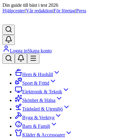
Din guide till bäst i test 2026
Hjälpcenter
|
Vår redaktion
|
För företag
|
Press
Logga in
Skapa konto
Hem & Hushåll
Sport & Fritid
Elektronik & Teknik
Skönhet & Hälsa
Trädgård & Utemiljö
Bygg & Verktyg
Barn & Familj
Kläder & Accessoarer