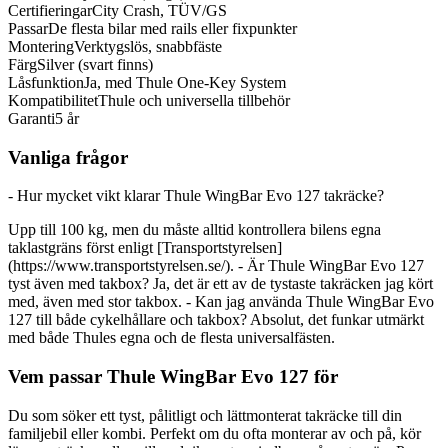
Certifieringar
City Crash, TÜV/GS
Passar
De flesta bilar med rails eller fixpunkter
Montering
Verktygslös, snabbfäste
Färg
Silver (svart finns)
Låsfunktion
Ja, med Thule One-Key System
Kompatibilitet
Thule och universella tillbehör
Garanti
5 år
Vanliga frågor
- Hur mycket vikt klarar Thule WingBar Evo 127 takräcke?
Upp till 100 kg, men du måste alltid kontrollera bilens egna
taklastgräns först enligt [Transportstyrelsen]
(https://www.transportstyrelsen.se/). - Är Thule WingBar Evo 127
tyst även med takbox? Ja, det är ett av de tystaste takräcken jag kört
med, även med stor takbox. - Kan jag använda Thule WingBar Evo
127 till både cykelhållare och takbox? Absolut, det funkar utmärkt
med både Thules egna och de flesta universalfästen.
Vem passar Thule WingBar Evo 127 för
Du som söker ett tyst, pålitligt och lättmonterat takräcke till din
familjebil eller kombi. Perfekt om du ofta monterar av och på, kör