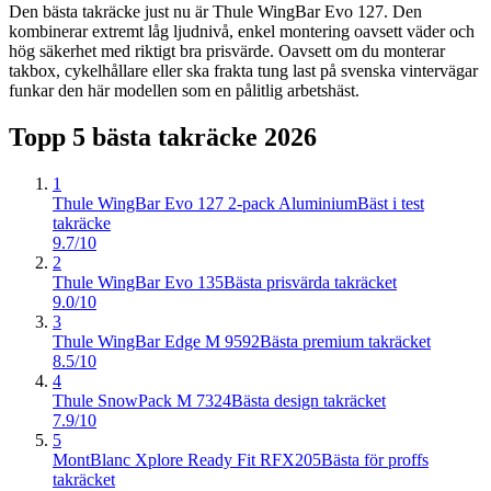
Den bästa takräcke just nu är Thule WingBar Evo 127. Den
kombinerar extremt låg ljudnivå, enkel montering oavsett väder och
hög säkerhet med riktigt bra prisvärde. Oavsett om du monterar
takbox, cykelhållare eller ska frakta tung last på svenska vintervägar
funkar den här modellen som en pålitlig arbetshäst.
Topp 5 bästa
takräcke
2026
1
Thule WingBar Evo 127 2-pack Aluminium
Bäst i test
takräcke
9.7/10
2
Thule WingBar Evo 135
Bästa prisvärda takräcket
9.0/10
3
Thule WingBar Edge M 9592
Bästa premium takräcket
8.5/10
4
Thule SnowPack M 7324
Bästa design takräcket
7.9/10
5
MontBlanc Xplore Ready Fit RFX205
Bästa för proffs
takräcket