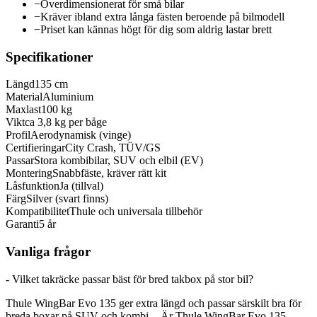
−
Överdimensionerat för små bilar
−
Kräver ibland extra långa fästen beroende på bilmodell
−
Priset kan kännas högt för dig som aldrig lastar brett
Specifikationer
Längd
135 cm
Material
Aluminium
Maxlast
100 kg
Vikt
ca 3,8 kg per båge
Profil
Aerodynamisk (vinge)
Certifieringar
City Crash, TÜV/GS
Passar
Stora kombibilar, SUV och elbil (EV)
Montering
Snabbfäste, kräver rätt kit
Låsfunktion
Ja (tillval)
Färg
Silver (svart finns)
Kompatibilitet
Thule och universala tillbehör
Garanti
5 år
Vanliga frågor
- Vilket takräcke passar bäst för bred takbox på stor bil?
Thule WingBar Evo 135 ger extra längd och passar särskilt bra för
breda boxar på SUV och kombi. - Är Thule WingBar Evo 135