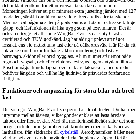
det är klart godkänt för ett universalt takräcke i aluminium.
Monteringen kräver ett par minuters extra justering jämfört med 127-
modellen, särskilt om bilen har väldigt breda rails eller takskenor.
Men när väl bågarna sitter på plats känns allt stabilt och säkert. Inget
glapp, och låsfunktionen är lika trygg som på testvinnaren. Det är
också en trygghet att Thule WingBar Evo 135 är City Crash-
certifierad och TÜV-godkänd. Jag har aldrig upplevt att något
lossnat, ens vid riktigt tung last eller på dålig grusväg. Här får du ett
takräcke som funkar för både takbox montering och last av
barnvagn, skidor eller bred bygglast. Aluminiumet står emot både
regn och vägsalt, och efter vinterns test syns ingen antydan till rost.
Priset är några hundralappar över enklare takräcken, men om du
behöver längden och vill ha låg ljudnivå är prisvärdet fortfarande
riktigt bra.
Funktioner och anpassning för stora bilar och bred
last
Det som gör WingBar Evo 135 speciell är flexibiliteten. Du har mer
utrymme mellan fästena, vilket gör det enklare att lasta bredare
takbox eller flera cyklar. Med rätt monteringstillbehör sitter det som
berget, och det är inga problem att kombinera med olika typer av
lasthållare, från skidräcke till
cykelställ
. Aerodynamiken håller nere
vindbruset även när du använder hela längden av bågen. Det är