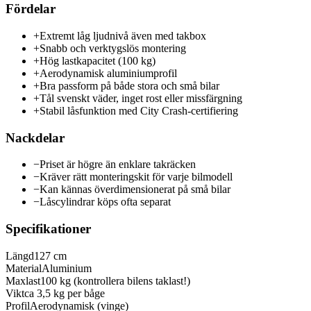
Fördelar
+
Extremt låg ljudnivå även med takbox
+
Snabb och verktygslös montering
+
Hög lastkapacitet (100 kg)
+
Aerodynamisk aluminiumprofil
+
Bra passform på både stora och små bilar
+
Tål svenskt väder, inget rost eller missfärgning
+
Stabil låsfunktion med City Crash-certifiering
Nackdelar
−
Priset är högre än enklare takräcken
−
Kräver rätt monteringskit för varje bilmodell
−
Kan kännas överdimensionerat på små bilar
−
Låscylindrar köps ofta separat
Specifikationer
Längd
127 cm
Material
Aluminium
Maxlast
100 kg (kontrollera bilens taklast!)
Vikt
ca 3,5 kg per båge
Profil
Aerodynamisk (vinge)