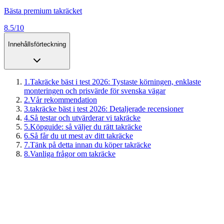
Bästa premium takräcket
8.5/10
Innehållsförteckning
1
.
Takräcke bäst i test 2026: Tystaste körningen, enklaste
monteringen och prisvärde för svenska vägar
2
.
Vår rekommendation
3
.
takräcke bäst i test 2026: Detaljerade recensioner
4
.
Så testar och utvärderar vi takräcke
5
.
Köpguide: så väljer du rätt takräcke
6
.
Så får du ut mest av ditt takräcke
7
.
Tänk på detta innan du köper takräcke
8
.
Vanliga frågor om takräcke