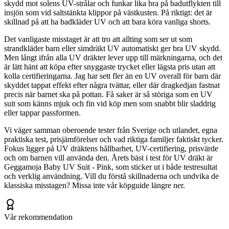
skydd mot solens UV-strålar och funkar lika bra på badutflykten till
insjön som vid saltstänkta klippor på västkusten. På riktigt: det är
skillnad på att ha badkläder UV och att bara köra vanliga shorts.
Det vanligaste misstaget är att tro att allting som ser ut som
strandkläder barn eller simdräkt UV automatiskt ger bra UV skydd.
Men långt ifrån alla UV dräkter lever upp till märkningarna, och det
är lätt hänt att köpa efter snyggaste trycket eller lägsta pris utan att
kolla certifieringarna. Jag har sett fler än en UV overall för barn där
skyddet tappat effekt efter några tvättar, eller där dragkedjan fastnat
precis när barnet ska på pottan. Få saker är så störiga som en UV
suit som känns mjuk och fin vid köp men som snabbt blir sladdrig
eller tappar passformen.
Vi väger samman oberoende tester från Sverige och utlandet, egna
praktiska test, prisjämförelser och vad riktiga familjer faktiskt tycker.
Fokus ligger på UV dräktens hållbarhet, UV-certifiering, prisvärde
och om barnen vill använda den. Årets bäst i test för UV dräkt är
Geggamoja Baby UV Suit - Pink, som sticker ut i både testresultat
och verklig användning. Vill du förstå skillnaderna och undvika de
klassiska misstagen? Missa inte vår köpguide längre ner.
Vår rekommendation