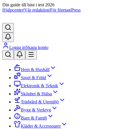
Din guide till bäst i test 2026
Hjälpcenter
|
Vår redaktion
|
För företag
|
Press
Logga in
Skapa konto
Hem & Hushåll
Sport & Fritid
Elektronik & Teknik
Skönhet & Hälsa
Trädgård & Utemiljö
Bygg & Verktyg
Barn & Familj
Kläder & Accessoarer