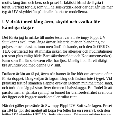
motiv, lång ärm och ben, och priset är faktiskt bland de lägsta i
testet. Perfekt för dig som vill ha solskyddskläder där det går lite mer
tyg åt UV skyddet än på de allra kortaste modellerna.
UV dräkt med lång ärm, skydd och svalka för
känsliga dagar
Det första jag la märke till under testet var att Swimpy Pippi UV
Suit känns sval, trots långa ärmar. Materialet är en blandning av
polyester och elastan, tunn men ändå täckande, och den är OEKO-
TEX-certifierad för att minska risken för allergier och hudirritationer
(ett stort plus enligt både Barnsäkerhetsrådet och Konsumentverket).
Barn som lätt får soleksem eller har ljus, känslig hud får ett riktigt
bra grundskydd med denna UV suit.
Dräkten är lätt att få på, även när barnet är lite blöt om armarna efter
första doppet. Dragkedjan är lagom lång och fastnar inte i tyget. Vid
praktiskt test på stranden släppte dräkten igenom minimalt med sand,
och torktiden låg på strax över timmen i halvskugga. En fördel är att
passformen är ganska rymlig, så barnet får bra rörelsefrihet även om
det ligger och bygger sandslott eller rullar runt.
När det gäller prisvärde är Swimpy Pippi UV Suit svårslagen. Priset
på 194 kr gör det möjligt att köpa två (eller ha en i reserv), och den
håller UV-skyddet UPF 50+ hela säsongen. Däremot märkte jag att