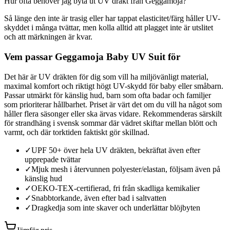
Hur ofta behöver jag byta ut UV dräkt från Geggamoja?
Så länge den inte är trasig eller har tappat elasticitet/färg håller UV-
skyddet i många tvättar, men kolla alltid att plagget inte är utslitet
och att märkningen är kvar.
Vem passar Geggamoja Baby UV Suit för
Det här är UV dräkten för dig som vill ha miljövänligt material,
maximal komfort och riktigt högt UV-skydd för baby eller småbarn.
Passar utmärkt för känslig hud, barn som ofta badar och familjer
som prioriterar hållbarhet. Priset är värt det om du vill ha något som
håller flera säsonger eller ska ärvas vidare. Rekommenderas särskilt
för strandhäng i svensk sommar där vädret skiftar mellan blött och
varmt, och där torktiden faktiskt gör skillnad.
✓
UPF 50+ över hela UV dräkten, bekräftat även efter
upprepade tvättar
✓
Mjuk mesh i återvunnen polyester/elastan, följsam även på
känslig hud
✓
OEKO-TEX-certifierad, fri från skadliga kemikalier
✓
Snabbtorkande, även efter bad i saltvatten
✓
Dragkedja som inte skaver och underlättar blöjbyten