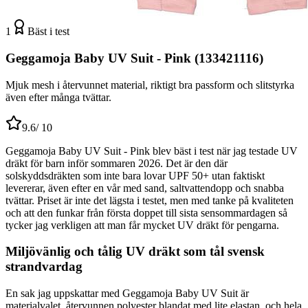
1
Bäst i test
Geggamoja Baby UV Suit - Pink (133421116)
Mjuk mesh i återvunnet material, riktigt bra passform och slitstyrka
även efter många tvättar.
9.6
/ 10
Geggamoja Baby UV Suit - Pink blev bäst i test när jag testade UV
dräkt för barn inför sommaren 2026. Det är den där
solskyddsdräkten som inte bara lovar UPF 50+ utan faktiskt
levererar, även efter en vår med sand, saltvattendopp och snabba
tvättar. Priset är inte det lägsta i testet, men med tanke på kvaliteten
och att den funkar från första doppet till sista sensommardagen så
tycker jag verkligen att man får mycket UV dräkt för pengarna.
Miljövänlig och tålig UV dräkt som tål svensk
strandvardag
En sak jag uppskattar med Geggamoja Baby UV Suit är
materialvalet, återvunnen polyester blandat med lite elastan, och hela