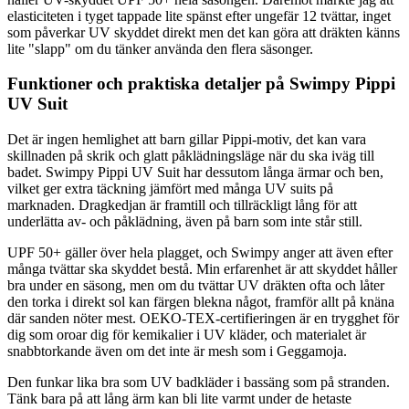
elasticiteten i tyget tappade lite spänst efter ungefär 12 tvättar, inget
som påverkar UV skyddet direkt men det kan göra att dräkten känns
lite "slapp" om du tänker använda den flera säsonger.
Funktioner och praktiska detaljer på Swimpy Pippi
UV Suit
Det är ingen hemlighet att barn gillar Pippi-motiv, det kan vara
skillnaden på skrik och glatt påklädningsläge när du ska iväg till
badet. Swimpy Pippi UV Suit har dessutom långa ärmar och ben,
vilket ger extra täckning jämfört med många UV suits på
marknaden. Dragkedjan är framtill och tillräckligt lång för att
underlätta av- och påklädning, även på barn som inte står still.
UPF 50+ gäller över hela plagget, och Swimpy anger att även efter
många tvättar ska skyddet bestå. Min erfarenhet är att skyddet håller
bra under en säsong, men om du tvättar UV dräkten ofta och låter
den torka i direkt sol kan färgen blekna något, framför allt på knäna
där sanden nöter mest. OEKO-TEX-certifieringen är en trygghet för
dig som oroar dig för kemikalier i UV kläder, och materialet är
snabbtorkande även om det inte är mesh som i Geggamoja.
Den funkar lika bra som UV badkläder i bassäng som på stranden.
Tänk bara på att lång ärm kan bli lite varmt under de hetaste