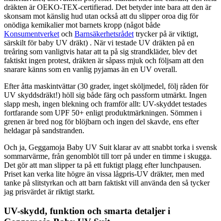
dräkten är OEKO-TEX-certifierad. Det betyder inte bara att den är
skonsam mot känslig hud utan också att du slipper oroa dig för
onödiga kemikalier mot barnets kropp (något både
Konsumentverket
och
Barnsäkerhetsrådet
trycker på är viktigt,
särskilt för baby UV dräkt) . När vi testade UV dräkten på en
treåring som vanligtvis hatar att ta på sig strandkläder, blev det
faktiskt ingen protest, dräkten är såpass mjuk och följsam att den
snarare känns som en vanlig pyjamas än en UV overall.
Efter åtta maskintvättar (30 grader, inget sköljmedel, följ råden för
UV skyddsdräkt!) höll sig både färg och passform utmärkt. Ingen
slapp mesh, ingen blekning och framför allt: UV-skyddet testades
fortfarande som UPF 50+ enligt produktmärkningen. Sömmen i
grenen är bred nog för blöjbarn och ingen del skavde, ens efter
heldagar på sandstranden.
Och ja, Geggamoja Baby UV Suit klarar av att snabbt torka i svensk
sommarvärme, från genomblöt till torr på under en timme i skugga.
Det gör att man slipper ta på ett fuktigt plagg efter lunchpausen.
Priset kan verka lite högre än vissa lågpris-UV dräkter, men med
tanke på slitstyrkan och att barn faktiskt vill använda den så tycker
jag prisvärdet är riktigt starkt.
UV-skydd, funktion och smarta detaljer i