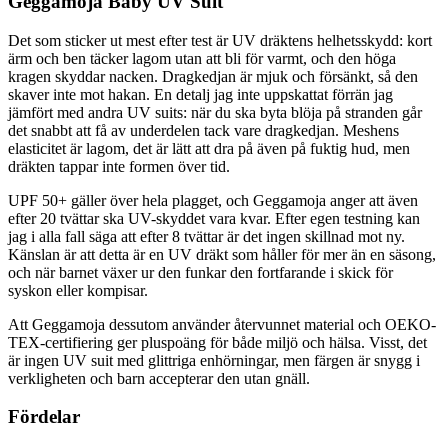
Geggamoja Baby UV Suit
Det som sticker ut mest efter test är UV dräktens helhetsskydd: kort
ärm och ben täcker lagom utan att bli för varmt, och den höga
kragen skyddar nacken. Dragkedjan är mjuk och försänkt, så den
skaver inte mot hakan. En detalj jag inte uppskattat förrän jag
jämfört med andra UV suits: när du ska byta blöja på stranden går
det snabbt att få av underdelen tack vare dragkedjan. Meshens
elasticitet är lagom, det är lätt att dra på även på fuktig hud, men
dräkten tappar inte formen över tid.
UPF 50+ gäller över hela plagget, och Geggamoja anger att även
efter 20 tvättar ska UV-skyddet vara kvar. Efter egen testning kan
jag i alla fall säga att efter 8 tvättar är det ingen skillnad mot ny.
Känslan är att detta är en UV dräkt som håller för mer än en säsong,
och när barnet växer ur den funkar den fortfarande i skick för
syskon eller kompisar.
Att Geggamoja dessutom använder återvunnet material och OEKO-
TEX-certifiering ger pluspoäng för både miljö och hälsa. Visst, det
är ingen UV suit med glittriga enhörningar, men färgen är snygg i
verkligheten och barn accepterar den utan gnäll.
Fördelar