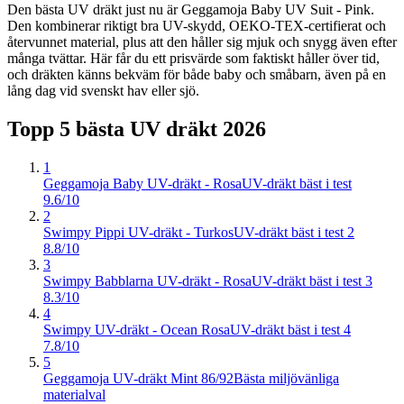
Den bästa UV dräkt just nu är Geggamoja Baby UV Suit - Pink.
Den kombinerar riktigt bra UV-skydd, OEKO-TEX-certifierat och
återvunnet material, plus att den håller sig mjuk och snygg även efter
många tvättar. Här får du ett prisvärde som faktiskt håller över tid,
och dräkten känns bekväm för både baby och småbarn, även på en
lång dag vid svenskt hav eller sjö.
Topp 5 bästa
UV dräkt
2026
1
Geggamoja Baby UV-dräkt - Rosa
UV-dräkt bäst i test
9.6/10
2
Swimpy Pippi UV-dräkt - Turkos
UV-dräkt bäst i test 2
8.8/10
3
Swimpy Babblarna UV-dräkt - Rosa
UV-dräkt bäst i test 3
8.3/10
4
Swimpy UV-dräkt - Ocean Rosa
UV-dräkt bäst i test 4
7.8/10
5
Geggamoja UV-dräkt Mint 86/92
Bästa miljövänliga
materialval