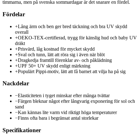
timmarna, men på svenska sommardagar är det snarare en fördel.
Fördelar
+
Lång ärm och ben ger bred täckning och bra UV skydd
overall
+
OEKO-TEX-certifierad, trygg för känslig hud och baby UV
dräkt
+
Prisvärd, låg kostnad för mycket skydd
+
Sval och tunn, lätt att röra sig i även när blöt
+
Dragkedja framtill förenklar av- och påklädning
+
UPF 50+ UV skydd enligt märkning
+
Populärt Pippi-motiv, lätt att få barnet att vilja ha på sig
Nackdelar
−
Elasticiteten i tyget minskar efter många tvättar
−
Färgen bleknar något efter långvarig exponering för sol och
sand
−
Kan kännas lite varm vid riktigt höga temperaturer
−
Finns ofta bara i begränsat antal storlekar
Specifikationer