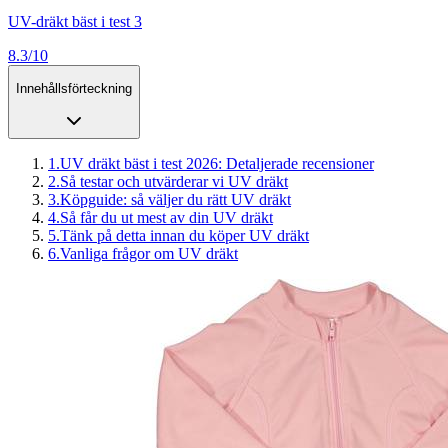
UV-dräkt bäst i test 3
8.3/10
Innehållsförteckning
1
.
UV dräkt bäst i test 2026: Detaljerade recensioner
2
.
Så testar och utvärderar vi UV dräkt
3
.
Köpguide: så väljer du rätt UV dräkt
4
.
Så får du ut mest av din UV dräkt
5
.
Tänk på detta innan du köper UV dräkt
6
.
Vanliga frågor om UV dräkt