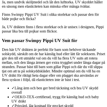
Ja, men undvik sköljmedel och låt den lufttorka. UV skyddet håller
en säsong men elasticiteten kan minska efter många tvättar.
Finns Swimpy Pippi UV Suit i olika storlekar och passar den för
både pojke och flicka?
Ja, UV dräkten finns i flera storlekar och är unisex i designen, Pippi
passar lika bra till pojkar som flickor.
Vem passar Swimpy Pippi UV Suit för
Den här UV dräkten är perfekt för barn som behöver täckande
solskydd, särskilt om de har känslig hud eller lätt får soleksem. Priset
gör den till ett utmärkt val om du vill ha flera UV suits att rotera
mellan, och den långa ärmen ger extra trygghet under långa dagar på
stranden. Passar bäst till barn som gillar Pippi och där du vill slippa
tjat om att ta på solskyddskläder. Mindre optimal om du vill ha en
UV dräkt för riktigt heta dagar eller om plagget ska användas av
flera syskon i följd, då elasticiteten inte är bäst i test.
✓
Lång ärm och ben ger bred täckning och bra UV skydd
overall
✓
OEKO-TEX-certifierad, trygg för känslig hud och baby
UV dräkt
✓
Prisvärd, låg kostnad för mycket skydd