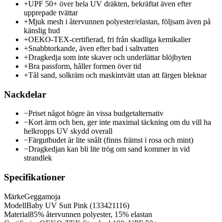
+
UPF 50+ över hela UV dräkten, bekräftat även efter
upprepade tvättar
+
Mjuk mesh i återvunnen polyester/elastan, följsam även på
känslig hud
+
OEKO-TEX-certifierad, fri från skadliga kemikalier
+
Snabbtorkande, även efter bad i saltvatten
+
Dragkedja som inte skaver och underlättar blöjbyten
+
Bra passform, håller formen över tid
+
Tål sand, solkräm och maskintvätt utan att färgen bleknar
Nackdelar
−
Priset något högre än vissa budgetalternativ
−
Kort ärm och ben, ger inte maximal täckning om du vill ha
helkropps UV skydd overall
−
Färgutbudet är lite snålt (finns främst i rosa och mint)
−
Dragkedjan kan bli lite trög om sand kommer in vid
strandlek
Specifikationer
Märke
Geggamoja
Modell
Baby UV Suit Pink (133421116)
Material
85% återvunnen polyester, 15% elastan