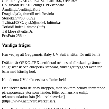
Certifiering
OEKO-TEX Standard 100, UPF 50+
UV skydd
UPF 50+ enligt UPF-standard
Ärmlängd/benlängd
Kort
Dragkedja
Ja, framtill och försänkt
Storlekar
74/80, 86/92
Tvättråd
30°C, ej sköljmedel, lufttorkas
Torktid
Under 1 timme (luft)
Tål klor/saltvatten
Ja
Pris
Från 256 kr
Vanliga frågor
Hur vet jag att Geggamoja Baby UV Suit är säker för mitt barn?
Dräkten är OEKO-TEX-certifierad och testad för skadliga ämnen
enligt svensk och europeisk standard, vilket ger trygghet även för
barn med känslig hud.
Kan denna UV dräkt ersätta solkräm helt?
Den täcker stora delar av kroppen, men solkräm behövs fortfarande
på exponerade ytor som händer, fötter och ansikte enligt
rekommendation från [Naturvårdsverket]
(https://www.naturvardsverket.se/).