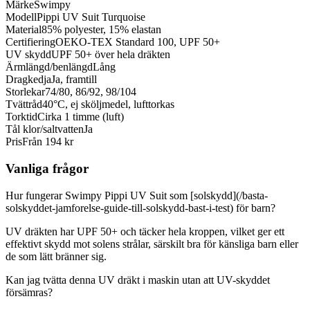
Märke
Swimpy
Modell
Pippi UV Suit Turquoise
Material
85% polyester, 15% elastan
Certifiering
OEKO-TEX Standard 100, UPF 50+
UV skydd
UPF 50+ över hela dräkten
Ärmlängd/benlängd
Lång
Dragkedja
Ja, framtill
Storlekar
74/80, 86/92, 98/104
Tvättråd
40°C, ej sköljmedel, lufttorkas
Torktid
Cirka 1 timme (luft)
Tål klor/saltvatten
Ja
Pris
Från 194 kr
Vanliga frågor
Hur fungerar Swimpy Pippi UV Suit som [solskydd](/basta-
solskyddet-jamforelse-guide-till-solskydd-bast-i-test) för barn?
UV dräkten har UPF 50+ och täcker hela kroppen, vilket ger ett
effektivt skydd mot solens strålar, särskilt bra för känsliga barn eller
de som lätt bränner sig.
Kan jag tvätta denna UV dräkt i maskin utan att UV-skyddet
försämras?