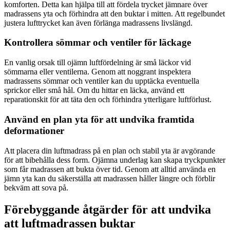
komforten. Detta kan hjälpa till att fördela trycket jämnare över
madrassens yta och förhindra att den buktar i mitten. Att regelbundet
justera lufttrycket kan även förlänga madrassens livslängd.
Kontrollera sömmar och ventiler för läckage
En vanlig orsak till ojämn luftfördelning är små läckor vid
sömmarna eller ventilerna. Genom att noggrant inspektera
madrassens sömmar och ventiler kan du upptäcka eventuella
sprickor eller små hål. Om du hittar en läcka, använd ett
reparationskit för att täta den och förhindra ytterligare luftförlust.
Använd en plan yta för att undvika framtida
deformationer
Att placera din luftmadrass på en plan och stabil yta är avgörande
för att bibehålla dess form. Ojämna underlag kan skapa tryckpunkter
som får madrassen att bukta över tid. Genom att alltid använda en
jämn yta kan du säkerställa att madrassen håller längre och förblir
bekväm att sova på.
Förebyggande åtgärder för att undvika
att luftmadrassen buktar