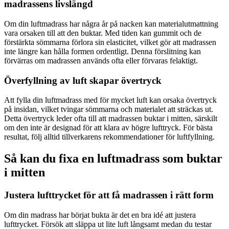
madrassens livslängd
Om din luftmadrass har några år på nacken kan materialutmattning
vara orsaken till att den buktar. Med tiden kan gummit och de
förstärkta sömmarna förlora sin elasticitet, vilket gör att madrassen
inte längre kan hålla formen ordentligt. Denna förslitning kan
förvärras om madrassen används ofta eller förvaras felaktigt.
Överfyllning av luft skapar övertryck
Att fylla din luftmadrass med för mycket luft kan orsaka övertryck
på insidan, vilket tvingar sömmarna och materialet att sträckas ut.
Detta övertryck leder ofta till att madrassen buktar i mitten, särskilt
om den inte är designad för att klara av högre lufttryck. För bästa
resultat, följ alltid tillverkarens rekommendationer för luftfyllning.
Så kan du fixa en luftmadrass som buktar
i mitten
Justera lufttrycket för att få madrassen i rätt form
Om din madrass har börjat bukta är det en bra idé att justera
lufttrycket. Försök att släppa ut lite luft långsamt medan du testar