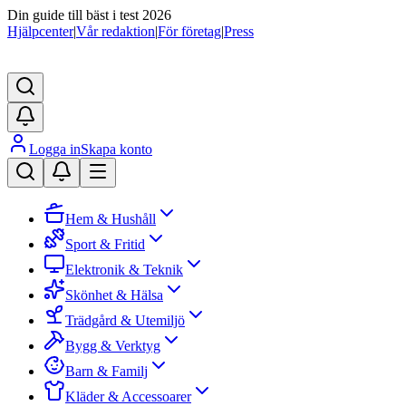
Din guide till bäst i test 2026
Hjälpcenter
|
Vår redaktion
|
För företag
|
Press
Logga in
Skapa konto
Hem & Hushåll
Sport & Fritid
Elektronik & Teknik
Skönhet & Hälsa
Trädgård & Utemiljö
Bygg & Verktyg
Barn & Familj
Kläder & Accessoarer