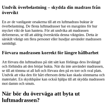
Undvik överbelastning – skydda din madrass från
övervikt
En av de vanligaste orsakerna till att en luftmadrass buktar är
överbelastning. De flesta luftmadrasser har en maxgräns för hur
mycket vikt de kan hantera. För att undvika att madrassen
deformeras, se till att aldrig överskrida denna viktgräns. Detta är
särskilt viktigt om flera personer eller husdjur använder madrassen
samtidigt.
Förvara madrassen korrekt för längre hållbarhet
Att förvara din luftmadrass på rätt sätt kan förlänga dess livslängd
och förhindra att den börjar bukta. När du inte använder madrassen,
se till att tömma ut all luft och förvara den på en torr och sval plats.
Undvik att vika den för hårt eftersom detta kan skada sömmarna och
materialet. En skyddspåse kan också hjälpa till att skydda madrassen
mot damm och smuts.
När bör du överväga att byta ut
luftmadrassen?