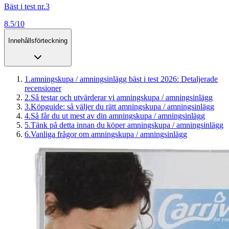
Bäst i test nr.3
8.5/10
Innehållsförteckning
1
.
amningskupa / amningsinlägg bäst i test 2026: Detaljerade
recensioner
2
.
Så testar och utvärderar vi amningskupa / amningsinlägg
3
.
Köpguide: så väljer du rätt amningskupa / amningsinlägg
4
.
Så får du ut mest av din amningskupa / amningsinlägg
5
.
Tänk på detta innan du köper amningskupa / amningsinlägg
6
.
Vanliga frågor om amningskupa / amningsinlägg