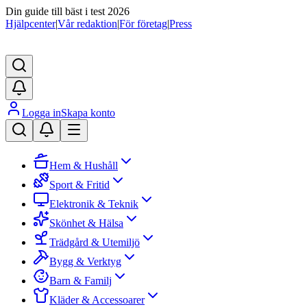
Din guide till bäst i test 2026
Hjälpcenter
|
Vår redaktion
|
För företag
|
Press
Logga in
Skapa konto
Hem & Hushåll
Sport & Fritid
Elektronik & Teknik
Skönhet & Hälsa
Trädgård & Utemiljö
Bygg & Verktyg
Barn & Familj
Kläder & Accessoarer