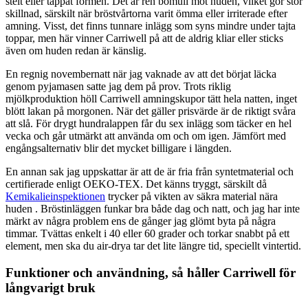
stelt eller tappat formen. Det är ren bomull mot huden, vilket gör stor
skillnad, särskilt när bröstvårtorna varit ömma eller irriterade efter
amning. Visst, det finns tunnare inlägg som syns mindre under tajta
toppar, men här vinner Carriwell på att de aldrig kliar eller sticks
även om huden redan är känslig.
En regnig novembernatt när jag vaknade av att det börjat läcka
genom pyjamasen satte jag dem på prov. Trots riklig
mjölkproduktion höll Carriwell amningskupor tätt hela natten, inget
blött lakan på morgonen. När det gäller prisvärde är de riktigt svåra
att slå. För drygt hundralappen får du sex inlägg som täcker en hel
vecka och går utmärkt att använda om och om igen. Jämfört med
engångsalternativ blir det mycket billigare i längden.
En annan sak jag uppskattar är att de är fria från syntetmaterial och
certifierade enligt OEKO-TEX. Det känns tryggt, särskilt då
Kemikalieinspektionen
trycker på vikten av säkra material nära
huden . Bröstinläggen funkar bra både dag och natt, och jag har inte
märkt av några problem ens de gånger jag glömt byta på några
timmar. Tvättas enkelt i 40 eller 60 grader och torkar snabbt på ett
element, men ska du air-drya tar det lite längre tid, speciellt vintertid.
Funktioner och användning, så håller Carriwell för
långvarigt bruk