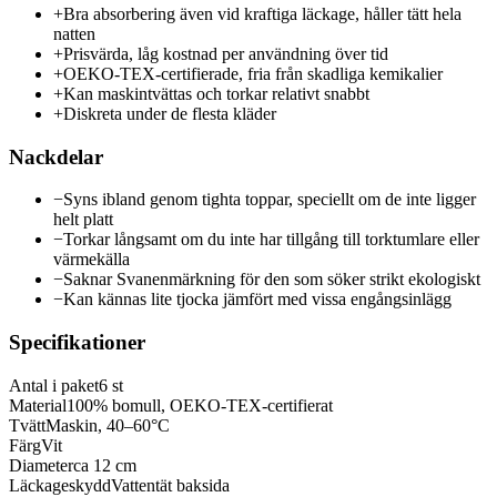
+
Bra absorbering även vid kraftiga läckage, håller tätt hela
natten
+
Prisvärda, låg kostnad per användning över tid
+
OEKO-TEX-certifierade, fria från skadliga kemikalier
+
Kan maskintvättas och torkar relativt snabbt
+
Diskreta under de flesta kläder
Nackdelar
−
Syns ibland genom tighta toppar, speciellt om de inte ligger
helt platt
−
Torkar långsamt om du inte har tillgång till torktumlare eller
värmekälla
−
Saknar Svanenmärkning för den som söker strikt ekologiskt
−
Kan kännas lite tjocka jämfört med vissa engångsinlägg
Specifikationer
Antal i paket
6 st
Material
100% bomull, OEKO-TEX-certifierat
Tvätt
Maskin, 40–60°C
Färg
Vit
Diameter
ca 12 cm
Läckageskydd
Vattentät baksida