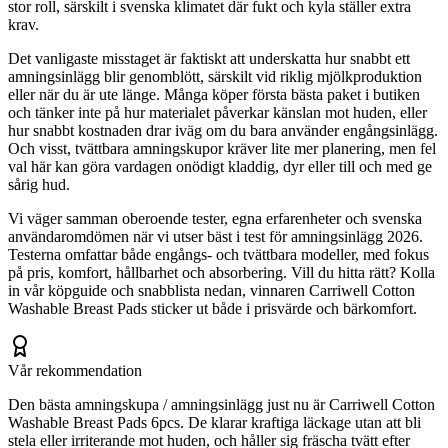
stor roll, särskilt i svenska klimatet där fukt och kyla ställer extra
krav.
Det vanligaste misstaget är faktiskt att underskatta hur snabbt ett
amningsinlägg blir genomblött, särskilt vid riklig mjölkproduktion
eller när du är ute länge. Många köper första bästa paket i butiken
och tänker inte på hur materialet påverkar känslan mot huden, eller
hur snabbt kostnaden drar iväg om du bara använder engångsinlägg.
Och visst, tvättbara amningskupor kräver lite mer planering, men fel
val här kan göra vardagen onödigt kladdig, dyr eller till och med ge
sårig hud.
Vi väger samman oberoende tester, egna erfarenheter och svenska
användaromdömen när vi utser bäst i test för amningsinlägg 2026.
Testerna omfattar både engångs- och tvättbara modeller, med fokus
på pris, komfort, hållbarhet och absorbering. Vill du hitta rätt? Kolla
in vår köpguide och snabblista nedan, vinnaren Carriwell Cotton
Washable Breast Pads sticker ut både i prisvärde och bärkomfort.
Vår rekommendation
Den bästa amningskupa / amningsinlägg just nu är Carriwell Cotton
Washable Breast Pads 6pcs. De klarar kraftiga läckage utan att bli
stela eller irriterande mot huden, och håller sig fräscha tvätt efter