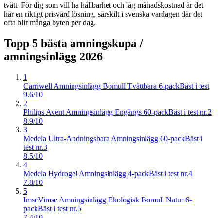
tvätt. För dig som vill ha hållbarhet och låg månadskostnad är det
här en riktigt prisvärd lösning, särskilt i svenska vardagen där det
ofta blir många byten per dag.
Topp 5 bästa
amningskupa /
amningsinlägg
2026
1
Carriwell Amningsinlägg Bomull Tvättbara 6-pack
Bäst i test
9.6/10
2
Philips Avent Amningsinlägg Engångs 60-pack
Bäst i test nr.2
8.9/10
3
Medela Ultra-Andningsbara Amningsinlägg 60-pack
Bäst i
test nr.3
8.5/10
4
Medela Hydrogel Amningsinlägg 4-pack
Bäst i test nr.4
7.8/10
5
ImseVimse Amningsinlägg Ekologisk Bomull Natur 6-
pack
Bäst i test nr.5
7.4/10