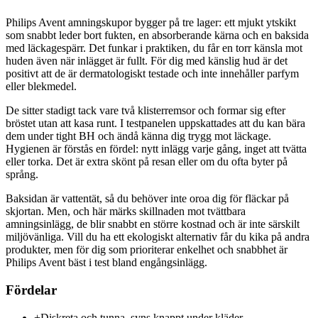
Philips Avent amningskupor bygger på tre lager: ett mjukt ytskikt
som snabbt leder bort fukten, en absorberande kärna och en baksida
med läckagespärr. Det funkar i praktiken, du får en torr känsla mot
huden även när inlägget är fullt. För dig med känslig hud är det
positivt att de är dermatologiskt testade och inte innehåller parfym
eller blekmedel.
De sitter stadigt tack vare två klisterremsor och formar sig efter
bröstet utan att kasa runt. I testpanelen uppskattades att du kan bära
dem under tight BH och ändå känna dig trygg mot läckage.
Hygienen är förstås en fördel: nytt inlägg varje gång, inget att tvätta
eller torka. Det är extra skönt på resan eller om du ofta byter på
språng.
Baksidan är vattentät, så du behöver inte oroa dig för fläckar på
skjortan. Men, och här märks skillnaden mot tvättbara
amningsinlägg, de blir snabbt en större kostnad och är inte särskilt
miljövänliga. Vill du ha ett ekologiskt alternativ får du kika på andra
produkter, men för dig som prioriterar enkelhet och snabbhet är
Philips Avent bäst i test bland engångsinlägg.
Fördelar
+
Diskreta och tunna, syns knappt under kläder