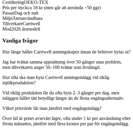
Certifiering
OEKO-TEX
Pris per styck
ca 18 kr (men går att använda >50 ggr)
Passar
Dag och natt
Miljö
Återanvändbara
Tillverkare
Carriwell
Mod
2026 årsmodell
Vanliga frågor
Hur länge håller Carriwell amningskupor innan de behöver bytas ut?
Jag har tvättat samma uppsättning över 50 gånger utan problem,
men tillverkaren anger 50–100 tvättar som livslängd.
Hur ofta ska man byta Carriwell amningsinlägg vid riklig
mjölkproduktion?
Vid riklig produktion får du ofta byta 2–3 gånger per dag, men
inläggen håller tätt betydligt längre än de flesta engångsalternativ.
Vilket prisvärde får man jämfört med engångsinlägg?
Över tid är priset avsevärt lägre, ofta under 1 kr per användning efter
första månaden, jämfört med flera kronor per par för engångsinlägg.