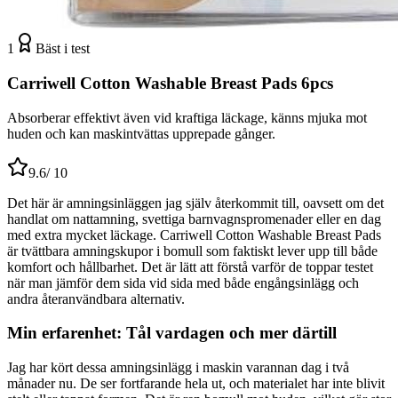
1
Bäst i test
Carriwell Cotton Washable Breast Pads 6pcs
Absorberar effektivt även vid kraftiga läckage, känns mjuka mot
huden och kan maskintvättas upprepade gånger.
9.6
/ 10
Det här är amningsinläggen jag själv återkommit till, oavsett om det
handlat om nattamning, svettiga barnvagnspromenader eller en dag
med extra mycket läckage. Carriwell Cotton Washable Breast Pads
är tvättbara amningskupor i bomull som faktiskt lever upp till både
komfort och hållbarhet. Det är lätt att förstå varför de toppar testet
när man jämför dem sida vid sida med både engångsinlägg och
andra återanvändbara alternativ.
Min erfarenhet: Tål vardagen och mer därtill
Jag har kört dessa amningsinlägg i maskin varannan dag i två
månader nu. De ser fortfarande hela ut, och materialet har inte blivit