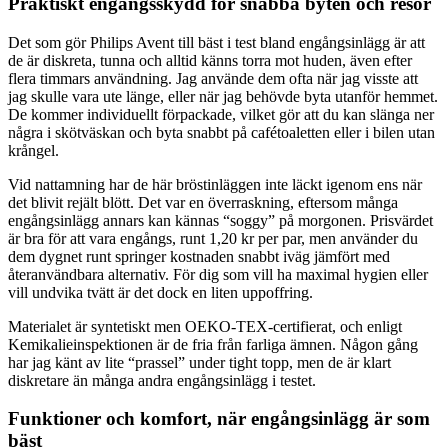
Praktiskt engångsskydd för snabba byten och resor
Det som gör Philips Avent till bäst i test bland engångsinlägg är att
de är diskreta, tunna och alltid känns torra mot huden, även efter
flera timmars användning. Jag använde dem ofta när jag visste att
jag skulle vara ute länge, eller när jag behövde byta utanför hemmet.
De kommer individuellt förpackade, vilket gör att du kan slänga ner
några i skötväskan och byta snabbt på cafétoaletten eller i bilen utan
krångel.
Vid nattamning har de här bröstinläggen inte läckt igenom ens när
det blivit rejält blött. Det var en överraskning, eftersom många
engångsinlägg annars kan kännas “soggy” på morgonen. Prisvärdet
är bra för att vara engångs, runt 1,20 kr per par, men använder du
dem dygnet runt springer kostnaden snabbt iväg jämfört med
återanvändbara alternativ. För dig som vill ha maximal hygien eller
vill undvika tvätt är det dock en liten uppoffring.
Materialet är syntetiskt men OEKO-TEX-certifierat, och enligt
Kemikalieinspektionen är de fria från farliga ämnen. Någon gång
har jag känt av lite “prassel” under tight topp, men de är klart
diskretare än många andra engångsinlägg i testet.
Funktioner och komfort, när engångsinlägg är som
bäst