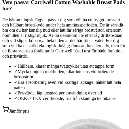
Vem passar Carriwell Cotton Washable Breast Pads
för?
De här amningsinläggen passar dig som vill ha ett tryggt, prisvärt
och hållbart bröstskydd under hela amningsperioden. De är särskilt
bra om du har känslig hud eller lätt får såriga bröstvårtor, eftersom
bomullen är riktigt mjuk. Är du dessutom ute efter låg driftkostnad
och vill slippa köpa nya hela tiden är det här första valet. För dig
som vill ha ett strikt ekologiskt inlägg finns andra alternativ, men för
de flesta svenska föräldrar är Carriwell bäst i test för både funktion
och prisvärde.
✓
Hållbara, klarar många tvättcykler utan att tappa form
✓
Mycket mjuka mot huden, kliar inte ens vid irriterade
bröstvårtor
✓
Bra absorbering även vid kraftiga läckage, håller tätt hela
natten
✓
Prisvärda, låg kostnad per användning över tid
✓
OEKO-TEX-certifierade, fria från skadliga kemikalier
Jämför pris