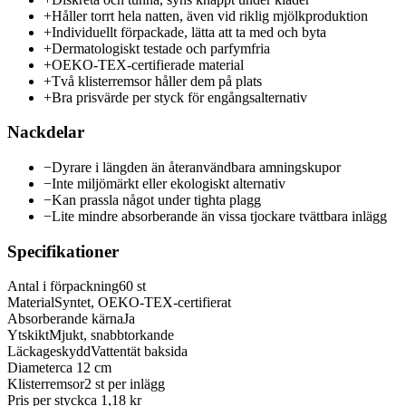
+
Håller torrt hela natten, även vid riklig mjölkproduktion
+
Individuellt förpackade, lätta att ta med och byta
+
Dermatologiskt testade och parfymfria
+
OEKO-TEX-certifierade material
+
Två klisterremsor håller dem på plats
+
Bra prisvärde per styck för engångsalternativ
Nackdelar
−
Dyrare i längden än återanvändbara amningskupor
−
Inte miljömärkt eller ekologiskt alternativ
−
Kan prassla något under tighta plagg
−
Lite mindre absorberande än vissa tjockare tvättbara inlägg
Specifikationer
Antal i förpackning
60 st
Material
Syntet, OEKO-TEX-certifierat
Absorberande kärna
Ja
Ytskikt
Mjukt, snabbtorkande
Läckageskydd
Vattentät baksida
Diameter
ca 12 cm
Klisterremsor
2 st per inlägg
Pris per styck
ca 1,18 kr