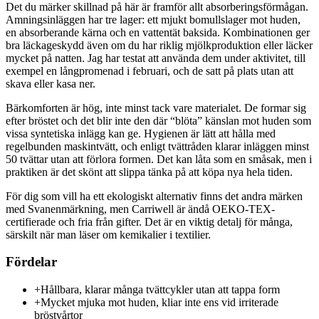
Det du märker skillnad på här är framför allt absorberingsförmågan.
Amningsinläggen har tre lager: ett mjukt bomullslager mot huden,
en absorberande kärna och en vattentät baksida. Kombinationen ger
bra läckageskydd även om du har riklig mjölkproduktion eller läcker
mycket på natten. Jag har testat att använda dem under aktivitet, till
exempel en långpromenad i februari, och de satt på plats utan att
skava eller kasa ner.
Bärkomforten är hög, inte minst tack vare materialet. De formar sig
efter bröstet och det blir inte den där “blöta” känslan mot huden som
vissa syntetiska inlägg kan ge. Hygienen är lätt att hålla med
regelbunden maskintvätt, och enligt tvättråden klarar inläggen minst
50 tvättar utan att förlora formen. Det kan låta som en småsak, men i
praktiken är det skönt att slippa tänka på att köpa nya hela tiden.
För dig som vill ha ett ekologiskt alternativ finns det andra märken
med Svanenmärkning, men Carriwell är ändå OEKO-TEX-
certifierade och fria från gifter. Det är en viktig detalj för många,
särskilt när man läser om kemikalier i textilier.
Fördelar
+
Hållbara, klarar många tvättcykler utan att tappa form
+
Mycket mjuka mot huden, kliar inte ens vid irriterade
bröstvårtor