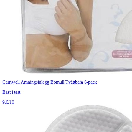
Carriwell Amningsinlägg Bomull Tvättbara 6-pack
Bäst i test
9.6/10