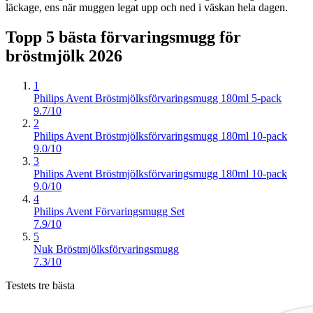
läckage, ens när muggen legat upp och ned i väskan hela dagen.
Topp 5 bästa
förvaringsmugg för
bröstmjölk
2026
1
Philips Avent Bröstmjölksförvaringsmugg 180ml 5-pack
9.7/10
2
Philips Avent Bröstmjölksförvaringsmugg 180ml 10-pack
9.0/10
3
Philips Avent Bröstmjölksförvaringsmugg 180ml 10-pack
9.0/10
4
Philips Avent Förvaringsmugg Set
7.9/10
5
Nuk Bröstmjölksförvaringsmugg
7.3/10
Testets tre bästa