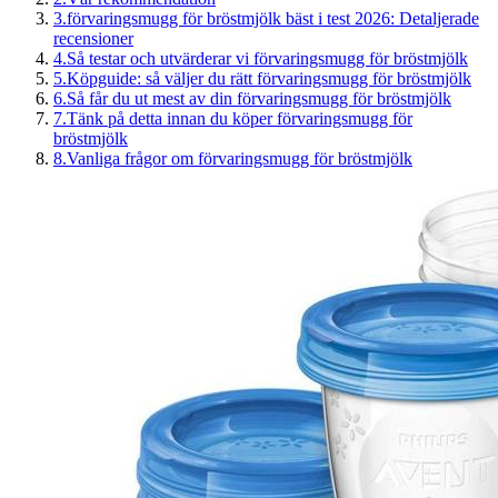
3
.
förvaringsmugg för bröstmjölk bäst i test 2026: Detaljerade
recensioner
4
.
Så testar och utvärderar vi förvaringsmugg för bröstmjölk
5
.
Köpguide: så väljer du rätt förvaringsmugg för bröstmjölk
6
.
Så får du ut mest av din förvaringsmugg för bröstmjölk
7
.
Tänk på detta innan du köper förvaringsmugg för
bröstmjölk
8
.
Vanliga frågor om förvaringsmugg för bröstmjölk