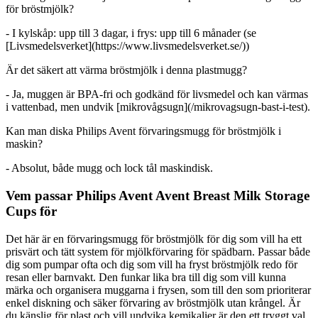
för bröstmjölk?
- I kylskåp: upp till 3 dagar, i frys: upp till 6 månader (se
[Livsmedelsverket](https://www.livsmedelsverket.se/))
Är det säkert att värma bröstmjölk i denna plastmugg?
- Ja, muggen är BPA-fri och godkänd för livsmedel och kan värmas
i vattenbad, men undvik [mikrovågsugn](/mikrovagsugn-bast-i-test).
Kan man diska Philips Avent förvaringsmugg för bröstmjölk i
maskin?
- Absolut, både mugg och lock tål maskindisk.
Vem passar Philips Avent Avent Breast Milk Storage
Cups för
Det här är en förvaringsmugg för bröstmjölk för dig som vill ha ett
prisvärt och tätt system för mjölkförvaring för spädbarn. Passar både
dig som pumpar ofta och dig som vill ha fryst bröstmjölk redo för
resan eller barnvakt. Den funkar lika bra till dig som vill kunna
märka och organisera muggarna i frysen, som till den som prioriterar
enkel diskning och säker förvaring av bröstmjölk utan krångel. Är
du känslig för plast och vill undvika kemikalier är den ett tryggt val,