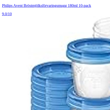
Philips Avent Bröstmjölksförvaringsmugg 180ml 10-pack
9.0/10