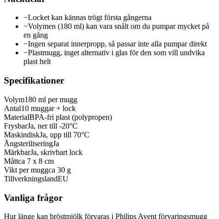
−
Locket kan kännas trögt första gångerna
−
Volymen (180 ml) kan vara snålt om du pumpar mycket på
en gång
−
Ingen separat innerpropp, så passar inte alla pumpar direkt
−
Plastmugg, inget alternativ i glas för den som vill undvika
plast helt
Specifikationer
Volym
180 ml per mugg
Antal
10 muggar + lock
Material
BPA-fri plast (polypropen)
Frysbar
Ja, ner till -20°C
Maskindisk
Ja, upp till 70°C
Ångsterilisering
Ja
Märkbar
Ja, skrivbart lock
Mått
ca 7 x 8 cm
Vikt per mugg
ca 30 g
Tillverkningsland
EU
Vanliga frågor
Hur länge kan bröstmjölk förvaras i Philips Avent förvaringsmugg