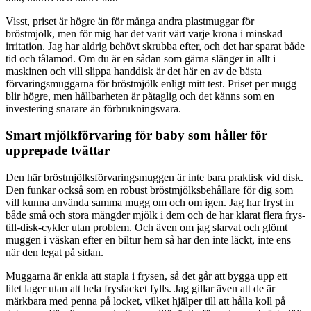
Visst, priset är högre än för många andra plastmuggar för
bröstmjölk, men för mig har det varit värt varje krona i minskad
irritation. Jag har aldrig behövt skrubba efter, och det har sparat både
tid och tålamod. Om du är en sådan som gärna slänger in allt i
maskinen och vill slippa handdisk är det här en av de bästa
förvaringsmuggarna för bröstmjölk enligt mitt test. Priset per mugg
blir högre, men hållbarheten är påtaglig och det känns som en
investering snarare än förbrukningsvara.
Smart mjölkförvaring för baby som håller för
upprepade tvättar
Den här bröstmjölksförvaringsmuggen är inte bara praktisk vid disk.
Den funkar också som en robust bröstmjölksbehållare för dig som
vill kunna använda samma mugg om och om igen. Jag har fryst in
både små och stora mängder mjölk i dem och de har klarat flera frys-
till-disk-cykler utan problem. Och även om jag slarvat och glömt
muggen i väskan efter en biltur hem så har den inte läckt, inte ens
när den legat på sidan.
Muggarna är enkla att stapla i frysen, så det går att bygga upp ett
litet lager utan att hela frysfacket fylls. Jag gillar även att de är
märkbara med penna på locket, vilket hjälper till att hålla koll på