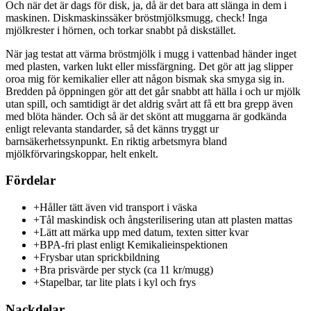
Och när det är dags för disk, ja, då är det bara att slänga in dem i
maskinen. Diskmaskinssäker bröstmjölksmugg, check! Inga
mjölkrester i hörnen, och torkar snabbt på diskstället.
När jag testat att värma bröstmjölk i mugg i vattenbad händer inget
med plasten, varken lukt eller missfärgning. Det gör att jag slipper
oroa mig för kemikalier eller att någon bismak ska smyga sig in.
Bredden på öppningen gör att det går snabbt att hälla i och ur mjölk
utan spill, och samtidigt är det aldrig svårt att få ett bra grepp även
med blöta händer. Och så är det skönt att muggarna är godkända
enligt relevanta standarder, så det känns tryggt ur
barnsäkerhetssynpunkt. En riktig arbetsmyra bland
mjölkförvaringskoppar, helt enkelt.
Fördelar
+
Håller tätt även vid transport i väska
+
Tål maskindisk och ångsterilisering utan att plasten mattas
+
Lätt att märka upp med datum, texten sitter kvar
+
BPA-fri plast enligt Kemikalieinspektionen
+
Frysbar utan sprickbildning
+
Bra prisvärde per styck (ca 11 kr/mugg)
+
Stapelbar, tar lite plats i kyl och frys
Nackdelar