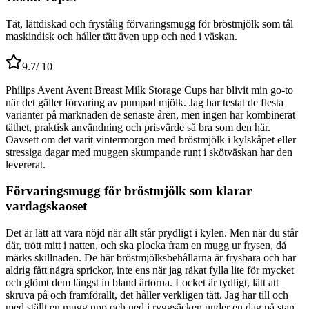
Tät, lättdiskad och frystålig förvaringsmugg för bröstmjölk som tål
maskindisk och håller tätt även upp och ned i väskan.
9.7
/ 10
Philips Avent Avent Breast Milk Storage Cups har blivit min go-to
när det gäller förvaring av pumpad mjölk. Jag har testat de flesta
varianter på marknaden de senaste åren, men ingen har kombinerat
täthet, praktisk användning och prisvärde så bra som den här.
Oavsett om det varit vintermorgon med bröstmjölk i kylskåpet eller
stressiga dagar med muggen skumpande runt i skötväskan har den
levererat.
Förvaringsmugg för bröstmjölk som klarar
vardagskaoset
Det är lätt att vara nöjd när allt står prydligt i kylen. Men när du står
där, trött mitt i natten, och ska plocka fram en mugg ur frysen, då
märks skillnaden. De här bröstmjölksbehållarna är frysbara och har
aldrig fått några sprickor, inte ens när jag råkat fylla lite för mycket
och glömt dem längst in bland ärtorna. Locket är tydligt, lätt att
skruva på och framförallt, det håller verkligen tätt. Jag har till och
med ställt en mugg upp och ned i ryggsäcken under en dag på stan