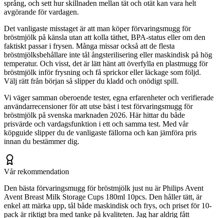
språng, och sett hur skillnaden mellan tät och otät kan vara helt
avgörande för vardagen.
Det vanligaste misstaget är att man köper förvaringsmugg för
bröstmjölk på känsla utan att kolla täthet, BPA-status eller om den
faktiskt passar i frysen. Många missar också att de flesta
bröstmjölksbehållare inte tål ångsterilisering eller maskindisk på hög
temperatur. Och visst, det är lätt hänt att överfylla en plastmugg för
bröstmjölk inför frysning och få sprickor eller läckage som följd.
Välj rätt från början så slipper du kladd och onödigt spill.
Vi väger samman oberoende tester, egna erfarenheter och verifierade
användarrecensioner för att utse bäst i test förvaringsmugg för
bröstmjölk på svenska marknaden 2026. Här hittar du både
prisvärde och vardagsfunktion i ett och samma test. Med vår
köpguide slipper du de vanligaste fällorna och kan jämföra pris
innan du bestämmer dig.
Vår rekommendation
Den bästa förvaringsmugg för bröstmjölk just nu är Philips Avent
Avent Breast Milk Storage Cups 180ml 10pcs. Den håller tätt, är
enkel att märka upp, tål både maskindisk och frys, och priset för 10-
pack är riktigt bra med tanke på kvaliteten. Jag har aldrig fått