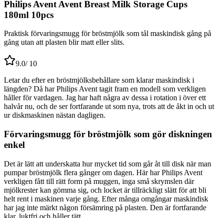
Philips Avent Avent Breast Milk Storage Cups
180ml 10pcs
Praktisk förvaringsmugg för bröstmjölk som tål maskindisk gång på
gång utan att plasten blir matt eller slits.
9.0
/ 10
Letar du efter en bröstmjölksbehållare som klarar maskindisk i
längden? Då har Philips Avent tagit fram en modell som verkligen
håller för vardagen. Jag har haft några av dessa i rotation i över ett
halvår nu, och de ser fortfarande ut som nya, trots att de åkt in och ut
ur diskmaskinen nästan dagligen.
Förvaringsmugg för bröstmjölk som gör diskningen
enkel
Det är lätt att underskatta hur mycket tid som går åt till disk när man
pumpar bröstmjölk flera gånger om dagen. Här har Philips Avent
verkligen fått till rätt form på muggen, inga små skrymslen där
mjölkrester kan gömma sig, och locket är tillräckligt slätt för att bli
helt rent i maskinen varje gång. Efter många omgångar maskindisk
har jag inte märkt någon försämring på plasten. Den är fortfarande
klar, luktfri och håller tätt.