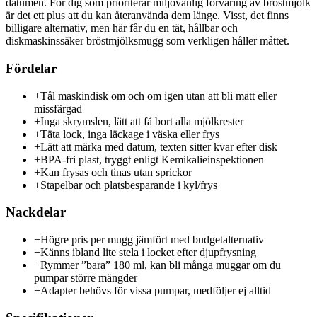
datumen. För dig som prioriterar miljövänlig förvaring av bröstmjölk
är det ett plus att du kan återanvända dem länge. Visst, det finns
billigare alternativ, men här får du en tät, hållbar och
diskmaskinssäker bröstmjölksmugg som verkligen håller måttet.
Fördelar
+
Tål maskindisk om och om igen utan att bli matt eller
missfärgad
+
Inga skrymslen, lätt att få bort alla mjölkrester
+
Täta lock, inga läckage i väska eller frys
+
Lätt att märka med datum, texten sitter kvar efter disk
+
BPA-fri plast, tryggt enligt Kemikalieinspektionen
+
Kan frysas och tinas utan sprickor
+
Stapelbar och platsbesparande i kyl/frys
Nackdelar
−
Högre pris per mugg jämfört med budgetalternativ
−
Känns ibland lite stela i locket efter djupfrysning
−
Rymmer ”bara” 180 ml, kan bli många muggar om du
pumpar större mängder
−
Adapter behövs för vissa pumpar, medföljer ej alltid