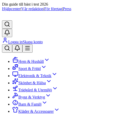
Din guide till bäst i test 2026
Hjälpcenter
|
Vår redaktion
|
För företag
|
Press
Logga in
Skapa konto
Hem & Hushåll
Sport & Fritid
Elektronik & Teknik
Skönhet & Hälsa
Trädgård & Utemiljö
Bygg & Verktyg
Barn & Familj
Kläder & Accessoarer