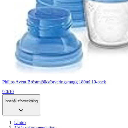
Philips Avent Bröstmjölksförvaringsmugg 180ml 10-pack
9.0/10
Innehållsförteckning
1
.
Intro
2
.
Vår rekommendation