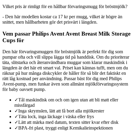
Vilket pris är rimligt för en hållbar förvaringsmugg för bröstmjölk?
- Den här modellen kostar ca 17 kr per mugg, vilket är högre än
snittet, men hållbarheten gör det prisvärt i längden.
Vem passar Philips Avent Avent Breast Milk Storage
Cups för
Den här förvaringsmuggen för bröstmjölk är perfekt för dig som
pumpar ofta och vill slippa lägga tid på handdisk. Om du prioriterar
täta, slitstarka och återanvändbara muggar som klarar maskindisk i
längden är det här ett smart val. Priset kan kännas tufft, men om du
räknar på hur många diskcykler de håller för så blir det faktiskt en
rätt låg kostnad per användning. Passar bäst för dig med Philips
Avent-pump, men funkar även som allmänt mjölkförvaringssystem
för baby oavsett pump.
✓
Tål maskindisk om och om igen utan att bli matt eller
missfärgad
✓
Inga skrymslen, lätt att få bort alla mjölkrester
✓
Täta lock, inga läckage i väska eller frys
✓
Lätt att märka med datum, texten sitter kvar efter disk
✓
BPA-fri plast, tryggt enligt Kemikalieinspektionen