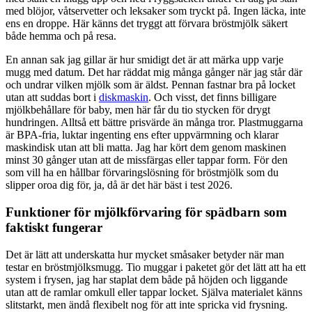
med blöjor, våtservetter och leksaker som tryckt på. Ingen läcka, inte
ens en droppe. Här känns det tryggt att förvara bröstmjölk säkert
både hemma och på resa.
En annan sak jag gillar är hur smidigt det är att märka upp varje
mugg med datum. Det har räddat mig många gånger när jag står där
och undrar vilken mjölk som är äldst. Pennan fastnar bra på locket
utan att suddas bort i
diskmaskin
. Och visst, det finns billigare
mjölkbehållare för baby, men här får du tio stycken för drygt
hundringen. Alltså ett bättre prisvärde än många tror. Plastmuggarna
är BPA-fria, luktar ingenting ens efter uppvärmning och klarar
maskindisk utan att bli matta. Jag har kört dem genom maskinen
minst 30 gånger utan att de missfärgas eller tappar form. För den
som vill ha en hållbar förvaringslösning för bröstmjölk som du
slipper oroa dig för, ja, då är det här bäst i test 2026.
Funktioner för mjölkförvaring för spädbarn som
faktiskt fungerar
Det är lätt att underskatta hur mycket småsaker betyder när man
testar en bröstmjölksmugg. Tio muggar i paketet gör det lätt att ha ett
system i frysen, jag har staplat dem både på höjden och liggande
utan att de ramlar omkull eller tappar locket. Själva materialet känns
slitstarkt, men ändå flexibelt nog för att inte spricka vid frysning.