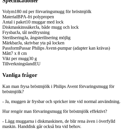
Specifikationer
Volym
180 ml per förvaringsmugg för bröstmjölk
Material
BPA-fri polypropen
Antal i paket
10 muggar med lock
Diskmaskinssäker
Ja, både mugg och lock
Frysbar
Ja, tål nedfrysning
Sterilisering
Ja, ångsterilisering möjlig
Märkbar
Ja, skrivbar yta på locken
Passform
Passar Philips Avent-pumpar (adapter kan krävas)
Mått
7 x 8 cm
Vikt per mugg
30 g
Tillverkningsland
EU
Vanliga frågor
Kan man frysa bröstmjölk i Philips Avent förvaringsmugg för
bröstmjölk?
- Ja, muggen är frysbar och spricker inte vid normal användning.
Hur rengör man förvaringsmugg för bröstmjölk effektivt?
- Lägg muggarna i diskmaskinen, de blir rena även i överfylld
maskin. Handdisk går också bra vid behov.