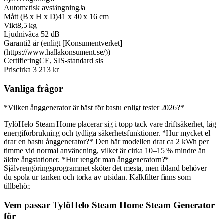
Automatisk avstängning
Ja
Mått (B x H x D)
41 x 40 x 16 cm
Vikt
8,5 kg
Ljudnivå
ca 52 dB
Garanti
2 år (enligt [Konsumentverket]
(https://www.hallakonsument.se/))
Certifiering
CE, SIS-standard sis
Pris
cirka 3 213 kr
Vanliga frågor
*Vilken ånggenerator är bäst för bastu enligt tester 2026?*
TylöHelo Steam Home placerar sig i topp tack vare driftsäkerhet, låg
energiförbrukning och tydliga säkerhetsfunktioner. *Hur mycket el
drar en bastu ånggenerator?* Den här modellen drar ca 2 kWh per
timme vid normal användning, vilket är cirka 10–15 % mindre än
äldre ångstationer. *Hur rengör man ånggeneratorn?*
Självrengöringsprogrammet sköter det mesta, men ibland behöver
du spola ur tanken och torka av utsidan. Kalkfilter finns som
tillbehör.
Vem passar TylöHelo Steam Home Steam Generator
för