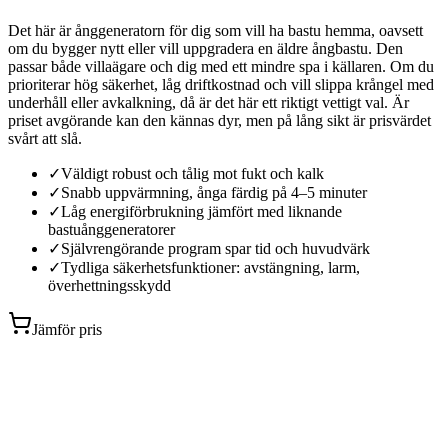
Det här är ånggeneratorn för dig som vill ha bastu hemma, oavsett
om du bygger nytt eller vill uppgradera en äldre ångbastu. Den
passar både villaägare och dig med ett mindre spa i källaren. Om du
prioriterar hög säkerhet, låg driftkostnad och vill slippa krångel med
underhåll eller avkalkning, då är det här ett riktigt vettigt val. Är
priset avgörande kan den kännas dyr, men på lång sikt är prisvärdet
svårt att slå.
✓
Väldigt robust och tålig mot fukt och kalk
✓
Snabb uppvärmning, ånga färdig på 4–5 minuter
✓
Låg energiförbrukning jämfört med liknande
bastuånggeneratorer
✓
Självrengörande program spar tid och huvudvärk
✓
Tydliga säkerhetsfunktioner: avstängning, larm,
överhettningsskydd
Jämför pris