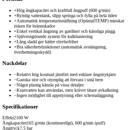
+
Hög ångkapacitet och kraftfull ångpuff (600 g/min)
+
Rymlig vattentank, slipp springa och fylla på hela tiden
+
Automatisk temperaturinställning (OptimalTEMP) minskar
risken för brännskador
+
Enkel vertikal ångning av gardiner och känsliga plagg
+
Självrengörande system för kalkhantering
+
Lång sladd ger bättre rörelsefrihet
+
Bra säkerhetsfunktioner (automatisk avstängning,
överhettningsskydd)
Nackdelar
−
Relativt hög kostnad jämfört med enklare ångstrykjärn
−
Ganska stor och otymplig att förvara i små hem
−
Något plastig känsla på vissa detaljer
−
Kranvatten kan användas, men kräver tätare avkalkning
−
Ingen möjlighet till appstyrning eller schemaläggning
Specifikationer
Effekt
2100 W
Ångkapacitet
165 g/min (kontinuerligt), 600 g/min (puff)
Ångtryck
7,5 bar