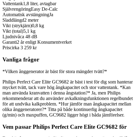
Vattentank
1,8 liter, avtagbar
Självrengöring
Easy De-Calc
Automatisk avstängning
Ja
Sladdlängd
2 meter
Vikt (strykjärn)
0,8 kg
Vikt (total)
5,1 kg
Ljudnivå
ca 48 dB
Garanti
2 år enligt Konsumentverket
Pris
cirka 3 259 kr
Vanliga frågor
*Vilken ånggenerator är bäst för stora mängder tvätt?*
Philips Perfect Care Elite GC9682 är bäst i test för dig som hanterar
mycket tvätt, tack vare hög ångkapacitet och stor vattentank. *Kan
man använda kranvatten i denna ångstation?* Ja, men Philips
rekommenderar att du använder avkalkningsfunktionen regelbundet
för att undvika kalkproblem. *Hur jämför man ångkapacitet mellan
olika ånggeneratorer?* Titta på både kontinuerlig ångkapacitet
(g/min) och maxpuffen, GC9682 ligger högt i båda jämförelser.
Vem passar Philips Perfect Care Elite GC9682 för