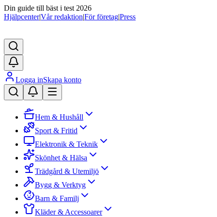
Din guide till bäst i test 2026
Hjälpcenter
|
Vår redaktion
|
För företag
|
Press
Logga in
Skapa konto
Hem & Hushåll
Sport & Fritid
Elektronik & Teknik
Skönhet & Hälsa
Trädgård & Utemiljö
Bygg & Verktyg
Barn & Familj
Kläder & Accessoarer