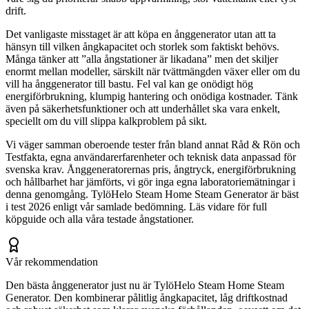
drift.
Det vanligaste misstaget är att köpa en ånggenerator utan att ta
hänsyn till vilken ångkapacitet och storlek som faktiskt behövs.
Många tänker att ”alla ångstationer är likadana” men det skiljer
enormt mellan modeller, särskilt när tvättmängden växer eller om du
vill ha ånggenerator till bastu. Fel val kan ge onödigt hög
energiförbrukning, klumpig hantering och onödiga kostnader. Tänk
även på säkerhetsfunktioner och att underhållet ska vara enkelt,
speciellt om du vill slippa kalkproblem på sikt.
Vi väger samman oberoende tester från bland annat Råd & Rön och
Testfakta, egna användarerfarenheter och teknisk data anpassad för
svenska krav. Ånggeneratorernas pris, ångtryck, energiförbrukning
och hållbarhet har jämförts, vi gör inga egna laboratoriemätningar i
denna genomgång. TylöHelo Steam Home Steam Generator är bäst
i test 2026 enligt vår samlade bedömning. Läs vidare för full
köpguide och alla våra testade ångstationer.
Vår rekommendation
Den bästa ånggenerator just nu är TylöHelo Steam Home Steam
Generator. Den kombinerar pålitlig ångkapacitet, låg driftkostnad