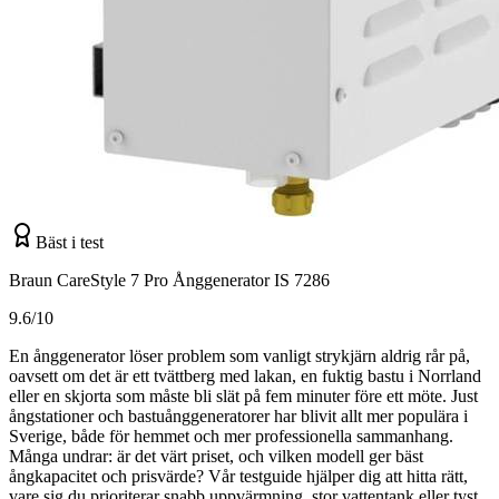
Bäst i test
Braun CareStyle 7 Pro Ånggenerator IS 7286
9.6/10
En ånggenerator löser problem som vanligt strykjärn aldrig rår på,
oavsett om det är ett tvättberg med lakan, en fuktig bastu i Norrland
eller en skjorta som måste bli slät på fem minuter före ett möte. Just
ångstationer och bastuånggeneratorer har blivit allt mer populära i
Sverige, både för hemmet och mer professionella sammanhang.
Många undrar: är det värt priset, och vilken modell ger bäst
ångkapacitet och prisvärde? Vår testguide hjälper dig att hitta rätt,
vare sig du prioriterar snabb uppvärmning, stor vattentank eller tyst