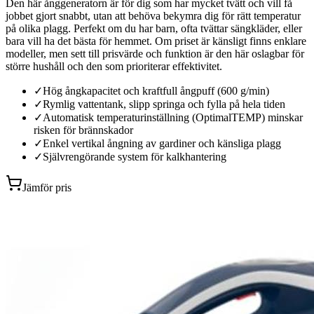
Den här ånggeneratorn är för dig som har mycket tvätt och vill få
jobbet gjort snabbt, utan att behöva bekymra dig för rätt temperatur
på olika plagg. Perfekt om du har barn, ofta tvättar sängkläder, eller
bara vill ha det bästa för hemmet. Om priset är känsligt finns enklare
modeller, men sett till prisvärde och funktion är den här oslagbar för
större hushåll och den som prioriterar effektivitet.
✓
Hög ångkapacitet och kraftfull ångpuff (600 g/min)
✓
Rymlig vattentank, slipp springa och fylla på hela tiden
✓
Automatisk temperaturinställning (OptimalTEMP) minskar
risken för brännskador
✓
Enkel vertikal ångning av gardiner och känsliga plagg
✓
Självrengörande system för kalkhantering
Jämför pris