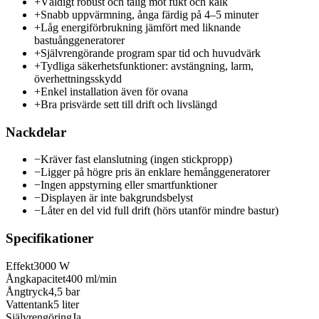
+
Väldigt robust och tålig mot fukt och kalk
+
Snabb uppvärmning, ånga färdig på 4–5 minuter
+
Låg energiförbrukning jämfört med liknande
bastuånggeneratorer
+
Självrengörande program spar tid och huvudvärk
+
Tydliga säkerhetsfunktioner: avstängning, larm,
överhettningsskydd
+
Enkel installation även för ovana
+
Bra prisvärde sett till drift och livslängd
Nackdelar
−
Kräver fast elanslutning (ingen stickpropp)
−
Ligger på högre pris än enklare hemånggeneratorer
−
Ingen appstyrning eller smartfunktioner
−
Displayen är inte bakgrundsbelyst
−
Låter en del vid full drift (hörs utanför mindre bastur)
Specifikationer
Effekt
3000 W
Ångkapacitet
400 ml/min
Ångtryck
4,5 bar
Vattentank
5 liter
Självrengöring
Ja