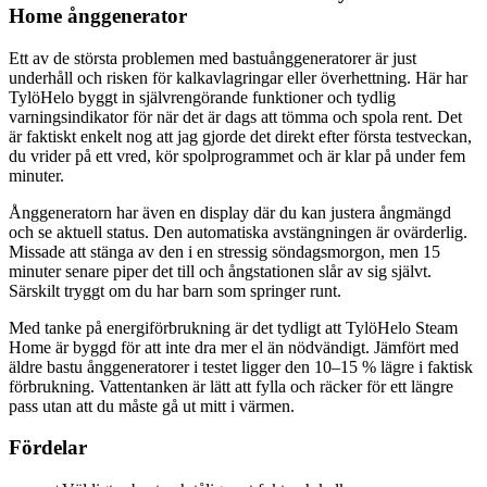
Home ånggenerator
Ett av de största problemen med bastuånggeneratorer är just
underhåll och risken för kalkavlagringar eller överhettning. Här har
TylöHelo byggt in självrengörande funktioner och tydlig
varningsindikator för när det är dags att tömma och spola rent. Det
är faktiskt enkelt nog att jag gjorde det direkt efter första testveckan,
du vrider på ett vred, kör spolprogrammet och är klar på under fem
minuter.
Ånggeneratorn har även en display där du kan justera ångmängd
och se aktuell status. Den automatiska avstängningen är ovärderlig.
Missade att stänga av den i en stressig söndagsmorgon, men 15
minuter senare piper det till och ångstationen slår av sig självt.
Särskilt tryggt om du har barn som springer runt.
Med tanke på energiförbrukning är det tydligt att TylöHelo Steam
Home är byggd för att inte dra mer el än nödvändigt. Jämfört med
äldre bastu ånggeneratorer i testet ligger den 10–15 % lägre i faktisk
förbrukning. Vattentanken är lätt att fylla och räcker för ett längre
pass utan att du måste gå ut mitt i värmen.
Fördelar