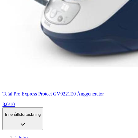
Tefal Pro Express Protect GV9221E0 Ånggenerator
8.6/10
Innehållsförteckning
1
.
Intro