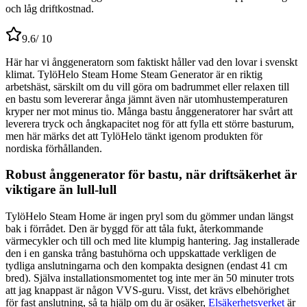
och låg driftkostnad.
9.6
/ 10
Här har vi ånggeneratorn som faktiskt håller vad den lovar i svenskt
klimat. TylöHelo Steam Home Steam Generator är en riktig
arbetshäst, särskilt om du vill göra om badrummet eller relaxen till
en bastu som levererar ånga jämnt även när utomhustemperaturen
kryper ner mot minus tio. Många bastu ånggeneratorer har svårt att
leverera tryck och ångkapacitet nog för att fylla ett större basturum,
men här märks det att TylöHelo tänkt igenom produkten för
nordiska förhållanden.
Robust ånggenerator för bastu, när driftsäkerhet är
viktigare än lull-lull
TylöHelo Steam Home är ingen pryl som du gömmer undan längst
bak i förrådet. Den är byggd för att tåla fukt, återkommande
värmecykler och till och med lite klumpig hantering. Jag installerade
den i en ganska trång bastuhörna och uppskattade verkligen de
tydliga anslutningarna och den kompakta designen (endast 41 cm
bred). Själva installationsmomentet tog inte mer än 50 minuter trots
att jag knappast är någon VVS-guru. Visst, det krävs elbehörighet
för fast anslutning, så ta hjälp om du är osäker,
Elsäkerhetsverket
är