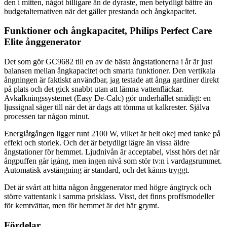
den i mitten, något billigare än de dyraste, men betydligt bättre än
budgetalternativen när det gäller prestanda och ångkapacitet.
Funktioner och ångkapacitet, Philips Perfect Care
Elite ånggenerator
Det som gör GC9682 till en av de bästa ångstationerna i år är just
balansen mellan ångkapacitet och smarta funktioner. Den vertikala
ångningen är faktiskt användbar, jag testade att ånga gardiner direkt
på plats och det gick snabbt utan att lämna vattenfläckar.
Avkalkningssystemet (Easy De-Calc) gör underhållet smidigt: en
ljussignal säger till när det är dags att tömma ut kalkrester. Själva
processen tar någon minut.
Energiåtgången ligger runt 2100 W, vilket är helt okej med tanke på
effekt och storlek. Och det är betydligt lägre än vissa äldre
ångstationer för hemmet. Ljudnivån är acceptabel, visst hörs det när
ångpuffen går igång, men ingen nivå som stör tv:n i vardagsrummet.
Automatisk avstängning är standard, och det känns tryggt.
Det är svårt att hitta någon ånggenerator med högre ångtryck och
större vattentank i samma prisklass. Visst, det finns proffsmodeller
för kemtvättar, men för hemmet är det här grymt.
Fördelar