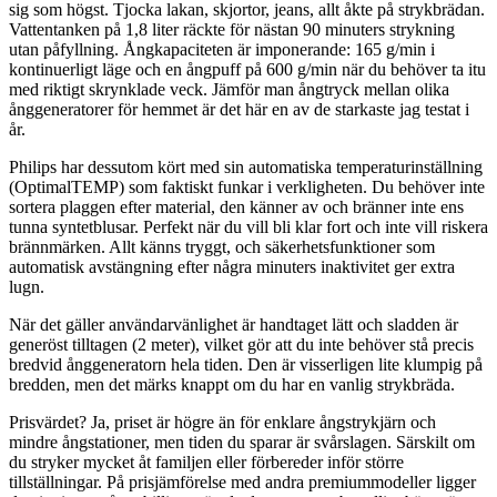
sig som högst. Tjocka lakan, skjortor, jeans, allt åkte på strykbrädan.
Vattentanken på 1,8 liter räckte för nästan 90 minuters strykning
utan påfyllning. Ångkapaciteten är imponerande: 165 g/min i
kontinuerligt läge och en ångpuff på 600 g/min när du behöver ta itu
med riktigt skrynklade veck. Jämför man ångtryck mellan olika
ånggeneratorer för hemmet är det här en av de starkaste jag testat i
år.
Philips har dessutom kört med sin automatiska temperaturinställning
(OptimalTEMP) som faktiskt funkar i verkligheten. Du behöver inte
sortera plaggen efter material, den känner av och bränner inte ens
tunna syntetblusar. Perfekt när du vill bli klar fort och inte vill riskera
brännmärken. Allt känns tryggt, och säkerhetsfunktioner som
automatisk avstängning efter några minuters inaktivitet ger extra
lugn.
När det gäller användarvänlighet är handtaget lätt och sladden är
generöst tilltagen (2 meter), vilket gör att du inte behöver stå precis
bredvid ånggeneratorn hela tiden. Den är visserligen lite klumpig på
bredden, men det märks knappt om du har en vanlig strykbräda.
Prisvärdet? Ja, priset är högre än för enklare ångstrykjärn och
mindre ångstationer, men tiden du sparar är svårslagen. Särskilt om
du stryker mycket åt familjen eller förbereder inför större
tillställningar. På prisjämförelse med andra premiummodeller ligger