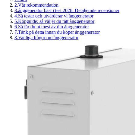
2
.
Vår rekommendation
3
.
ånggenerator bäst i test 2026: Detaljerade recensioner
4
.
Så testar och utvärderar vi ånggenerator
5
.
Köpguide: så väljer du rätt ånggenerator
6
.
Så får du ut mest av din ånggenerator
7
.
Tänk på detta innan du köper ånggenerator
8
.
Vanliga frågor om ånggenerator