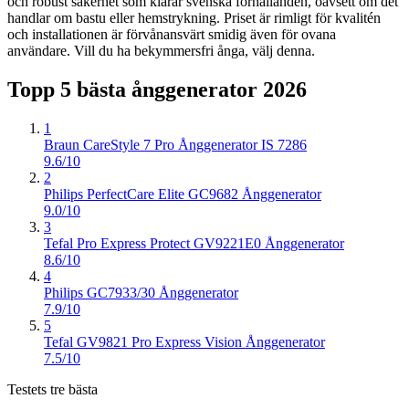
och robust säkerhet som klarar svenska förhållanden, oavsett om det
handlar om bastu eller hemstrykning. Priset är rimligt för kvalitén
och installationen är förvånansvärt smidig även för ovana
användare. Vill du ha bekymmersfri ånga, välj denna.
Topp 5 bästa
ånggenerator
2026
1
Braun CareStyle 7 Pro Ånggenerator IS 7286
9.6/10
2
Philips PerfectCare Elite GC9682 Ånggenerator
9.0/10
3
Tefal Pro Express Protect GV9221E0 Ånggenerator
8.6/10
4
Philips GC7933/30 Ånggenerator
7.9/10
5
Tefal GV9821 Pro Express Vision Ånggenerator
7.5/10
Testets tre bästa