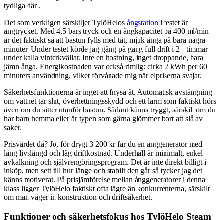
tydliga där .
Det som verkligen särskiljer TylöHelos
ångstation
i testet är
ångtrycket. Med 4,5 bars tryck och en ångkapacitet på 400 ml/min
är det faktiskt så att bastun fylls med tät, mjuk ånga på bara några
minuter. Under testet körde jag gång på gång full drift i 2+ timmar
under kalla vinterkvällar. Inte en hostning, inget droppande, bara
jämn ånga. Energikostnaden var också rimlig: cirka 2 kWh per 60
minuters användning, vilket förvånade mig när elpriserna svajar.
Säkerhetsfunktionerna är inget att fnysa åt. Automatisk avstängning
om vattnet tar slut, överhettningsskydd och ett larm som faktiskt hörs
även om du sitter utanför bastun. Sådant känns tryggt, särskilt om du
har barn hemma eller är typen som gärna glömmer bort att slå av
saker.
Prisvärdet då? Jo, för drygt 3 200 kr får du en ånggenerator med
lång livslängd och låg driftkostnad. Underhåll är minimalt, enkel
avkalkning och självrengöringsprogram. Det är inte direkt billigt i
inköp, men sett till hur länge och stabilt den går så tycker jag det
känns motiverat. På prisjämförelse mellan ånggeneratorer i denna
klass ligger TylöHelo faktiskt ofta lägre än konkurrenterna, särskilt
om man väger in konstruktion och driftsäkerhet.
Funktioner och säkerhetsfokus hos TylöHelo Steam