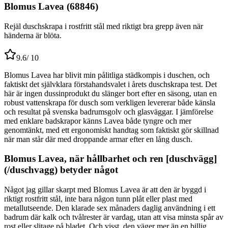
Blomus Lavea (68846)
Rejäl duschskrapa i rostfritt stål med riktigt bra grepp även när
händerna är blöta.
9.6
/ 10
Blomus Lavea har blivit min pålitliga städkompis i duschen, och
faktiskt det självklara förstahandsvalet i årets duschskrapa test. Det
här är ingen dussinprodukt du slänger bort efter en säsong, utan en
robust vattenskrapa för dusch som verkligen levererar både känsla
och resultat på svenska badrumsgolv och glasväggar. I jämförelse
med enklare badskrapor känns Lavea både tyngre och mer
genomtänkt, med ett ergonomiskt handtag som faktiskt gör skillnad
när man står där med droppande armar efter en lång dusch.
Blomus Lavea, när hållbarhet och ren [duschvägg]
(/duschvagg) betyder något
Något jag gillar skarpt med Blomus Lavea är att den är byggd i
riktigt rostfritt stål, inte bara någon tunn plåt eller plast med
metallutseende. Den klarade sex månaders daglig användning i ett
badrum där kalk och tvålrester är vardag, utan att visa minsta spår av
rost eller slitage på bladet. Och visst, den väger mer än en billig