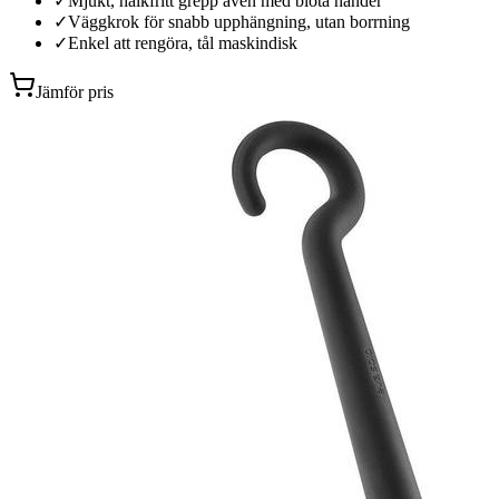
✓
Mjukt, halkfritt grepp även med blöta händer
✓
Väggkrok för snabb upphängning, utan borrning
✓
Enkel att rengöra, tål maskindisk
Jämför pris