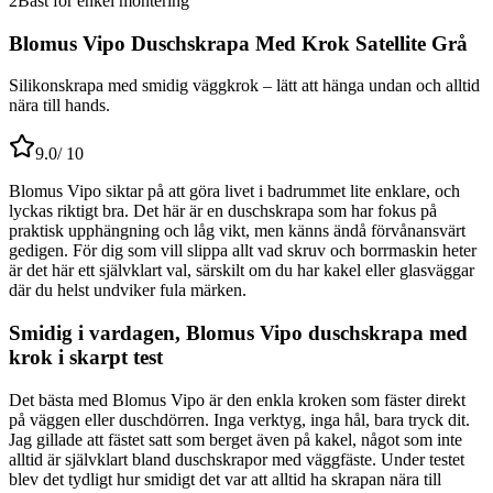
2
Bäst för enkel montering
Blomus Vipo Duschskrapa Med Krok Satellite Grå
Silikonskrapa med smidig väggkrok – lätt att hänga undan och alltid
nära till hands.
9.0
/ 10
Blomus Vipo siktar på att göra livet i badrummet lite enklare, och
lyckas riktigt bra. Det här är en duschskrapa som har fokus på
praktisk upphängning och låg vikt, men känns ändå förvånansvärt
gedigen. För dig som vill slippa allt vad skruv och borrmaskin heter
är det här ett självklart val, särskilt om du har kakel eller glasväggar
där du helst undviker fula märken.
Smidig i vardagen, Blomus Vipo duschskrapa med
krok i skarpt test
Det bästa med Blomus Vipo är den enkla kroken som fäster direkt
på väggen eller duschdörren. Inga verktyg, inga hål, bara tryck dit.
Jag gillade att fästet satt som berget även på kakel, något som inte
alltid är självklart bland duschskrapor med väggfäste. Under testet
blev det tydligt hur smidigt det var att alltid ha skrapan nära till