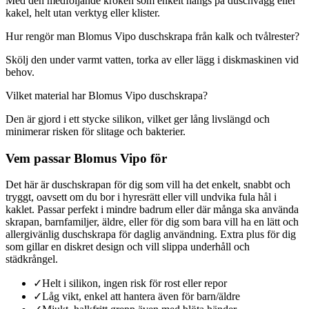
Med den medföljande kroken som enkelt hängs på duschvägg eller
kakel, helt utan verktyg eller klister.
Hur rengör man Blomus Vipo duschskrapa från kalk och tvålrester?
Skölj den under varmt vatten, torka av eller lägg i diskmaskinen vid
behov.
Vilket material har Blomus Vipo duschskrapa?
Den är gjord i ett stycke silikon, vilket ger lång livslängd och
minimerar risken för slitage och bakterier.
Vem passar Blomus Vipo för
Det här är duschskrapan för dig som vill ha det enkelt, snabbt och
tryggt, oavsett om du bor i hyresrätt eller vill undvika fula hål i
kaklet. Passar perfekt i mindre badrum eller där många ska använda
skrapan, barnfamiljer, äldre, eller för dig som bara vill ha en lätt och
allergivänlig duschskrapa för daglig användning. Extra plus för dig
som gillar en diskret design och vill slippa underhåll och
städkrångel.
✓
Helt i silikon, ingen risk för rost eller repor
✓
Låg vikt, enkel att hantera även för barn/äldre