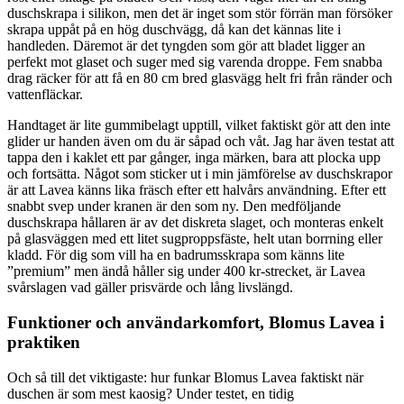
duschskrapa i silikon, men det är inget som stör förrän man försöker
skrapa uppåt på en hög duschvägg, då kan det kännas lite i
handleden. Däremot är det tyngden som gör att bladet ligger an
perfekt mot glaset och suger med sig varenda droppe. Fem snabba
drag räcker för att få en 80 cm bred glasvägg helt fri från ränder och
vattenfläckar.
Handtaget är lite gummibelagt upptill, vilket faktiskt gör att den inte
glider ur handen även om du är såpad och våt. Jag har även testat att
tappa den i kaklet ett par gånger, inga märken, bara att plocka upp
och fortsätta. Något som sticker ut i min jämförelse av duschskrapor
är att Lavea känns lika fräsch efter ett halvårs användning. Efter ett
snabbt svep under kranen är den som ny. Den medföljande
duschskrapa hållaren är av det diskreta slaget, och monteras enkelt
på glasväggen med ett litet sugproppsfäste, helt utan borrning eller
kladd. För dig som vill ha en badrumsskrapa som känns lite
”premium” men ändå håller sig under 400 kr-strecket, är Lavea
svårslagen vad gäller prisvärde och lång livslängd.
Funktioner och användarkomfort, Blomus Lavea i
praktiken
Och så till det viktigaste: hur funkar Blomus Lavea faktiskt när
duschen är som mest kaosig? Under testet, en tidig