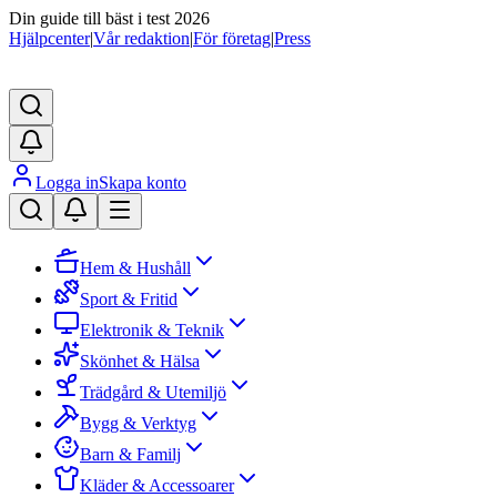
Din guide till bäst i test 2026
Hjälpcenter
|
Vår redaktion
|
För företag
|
Press
Logga in
Skapa konto
Hem & Hushåll
Sport & Fritid
Elektronik & Teknik
Skönhet & Hälsa
Trädgård & Utemiljö
Bygg & Verktyg
Barn & Familj
Kläder & Accessoarer