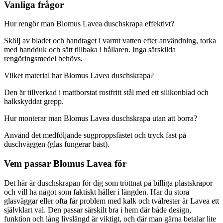
Vanliga frågor
Hur rengör man Blomus Lavea duschskrapa effektivt?
Skölj av bladet och handtaget i varmt vatten efter användning, torka
med handduk och sätt tillbaka i hållaren. Inga särskilda
rengöringsmedel behövs.
Vilket material har Blomus Lavea duschskrapa?
Den är tillverkad i mattborstat rostfritt stål med ett silikonblad och
halkskyddat grepp.
Hur monterar man Blomus Lavea duschskrapa utan att borra?
Använd det medföljande sugproppsfästet och tryck fast på
duschväggen (glas fungerar bäst).
Vem passar Blomus Lavea för
Det här är duschskrapan för dig som tröttnat på billiga plastskrapor
och vill ha något som faktiskt håller i längden. Har du stora
glasväggar eller ofta får problem med kalk och tvålrester är Lavea ett
självklart val. Den passar särskilt bra i hem där både design,
funktion och lång livslängd är viktigt, och där man gärna betalar lite