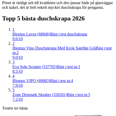
Priset är rimligt sett till kvaliteten och den passar både på glasväggar
och kakel, det är helt enkelt mycket duschskrapa för pengarna.
Topp 5 bästa
duschskrapa
2026
1
Blomus Lavea (68846)
Bäst i test duschskrapa
9.6/10
2
Blomus Vipo Duschskrapa Med Krok Satellite Grå
Bäst i test
nr.2
9.0/10
3
Eva Solo Scraper (537765)
Bäst i test nr.3
8.5/10
4
Blomus VIPO (69083)
Bäst i test nr.4
7.9/10
5
Zone Denmark Skraber (330201)
Bäst i test nr.5
7.2/10
Testets tre bästa