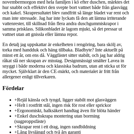
novembermorgon med hela familjen i kö efter duschen, märktes det
hur snabbt och effektivt den svepte bort vattnet både från glasvägg
och kakel. Skrapresultatet blev randfritt så länge bladet var rent och
man inte stressade. Jag har inte lyckats få den att lämna irriterande
vattenrester, till skillnad från flera andra duschgummiskrapor i
samma prisklass. Silikonbladet är lagom mjukt, så det pressar ut
vattnet utan att gnissla eller lämna repor.
En detalj jag uppskattar är enkelheten i rengöring, bara skölj av,
torka med handduk och häng tillbaka. Bladbyte? Inte aktuellt på
minst ett år, om ens då. Väggfästet sitter stabilt, och jag har aldrig
råkat slå ner skrapan av misstag. Designmässigt smälter Lavea in
snyggt i både moderna och klassiska badrum, utan att sticka ut för
mycket. Självklart är den CE-märkt, och materialet är fritt från
allergener enligt tillverkaren.
Fördelar
+
Rejäl känsla och tyngd, ligger stabilt mot glasväggen
+
Helt i rostfritt stål, ingen risk för rost eller sprickor
+
Ergonomiskt, halksäkert handtag även för blöta händer
+
Enkel duschskrapa montering utan borrning
(sugproppsfäste)
+
Skrapar rent i ett drag, ingen randbildning
+
Lång livslängd och två års garanti