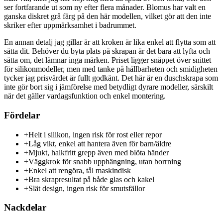
ser fortfarande ut som ny efter flera månader. Blomus har valt en
ganska diskret grå färg på den här modellen, vilket gör att den inte
skriker efter uppmärksamhet i badrummet.
En annan detalj jag gillar är att kroken är lika enkel att flytta som att
sätta dit. Behöver du byta plats på skrapan är det bara att lyfta och
sätta om, det lämnar inga märken. Priset ligger snäppet över snittet
för silikonmodeller, men med tanke på hållbarheten och smidigheten
tycker jag prisvärdet är fullt godkänt. Det här är en duschskrapa som
inte gör bort sig i jämförelse med betydligt dyrare modeller, särskilt
när det gäller vardagsfunktion och enkel montering.
Fördelar
+
Helt i silikon, ingen risk för rost eller repor
+
Låg vikt, enkel att hantera även för barn/äldre
+
Mjukt, halkfritt grepp även med blöta händer
+
Väggkrok för snabb upphängning, utan borrning
+
Enkel att rengöra, tål maskindisk
+
Bra skrapresultat på både glas och kakel
+
Slät design, ingen risk för smutsfällor
Nackdelar