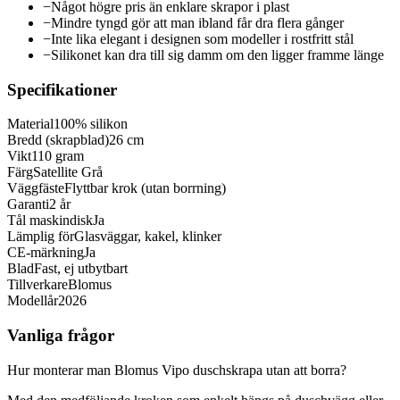
−
Något högre pris än enklare skrapor i plast
−
Mindre tyngd gör att man ibland får dra flera gånger
−
Inte lika elegant i designen som modeller i rostfritt stål
−
Silikonet kan dra till sig damm om den ligger framme länge
Specifikationer
Material
100% silikon
Bredd (skrapblad)
26 cm
Vikt
110 gram
Färg
Satellite Grå
Väggfäste
Flyttbar krok (utan borrning)
Garanti
2 år
Tål maskindisk
Ja
Lämplig för
Glasväggar, kakel, klinker
CE-märkning
Ja
Blad
Fast, ej utbytbart
Tillverkare
Blomus
Modellår
2026
Vanliga frågor
Hur monterar man Blomus Vipo duschskrapa utan att borra?