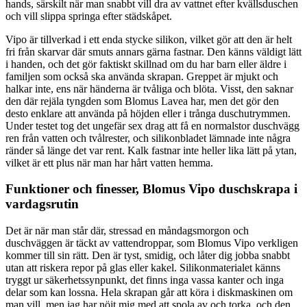
hands, särskilt när man snabbt vill dra av vattnet efter kvällsduschen
och vill slippa springa efter städskåpet.
Vipo är tillverkad i ett enda stycke silikon, vilket gör att den är helt
fri från skarvar där smuts annars gärna fastnar. Den känns väldigt lätt
i handen, och det gör faktiskt skillnad om du har barn eller äldre i
familjen som också ska använda skrapan. Greppet är mjukt och
halkar inte, ens när händerna är tvåliga och blöta. Visst, den saknar
den där rejäla tyngden som Blomus Lavea har, men det gör den
desto enklare att använda på höjden eller i trånga duschutrymmen.
Under testet tog det ungefär sex drag att få en normalstor duschvägg
ren från vatten och tvålrester, och silikonbladet lämnade inte några
ränder så länge det var rent. Kalk fastnar inte heller lika lätt på ytan,
vilket är ett plus när man har hårt vatten hemma.
Funktioner och finesser, Blomus Vipo duschskrapa i
vardagsrutin
Det är när man står där, stressad en måndagsmorgon och
duschväggen är täckt av vattendroppar, som Blomus Vipo verkligen
kommer till sin rätt. Den är tyst, smidig, och låter dig jobba snabbt
utan att riskera repor på glas eller kakel. Silikonmaterialet känns
tryggt ur säkerhetssynpunkt, det finns inga vassa kanter och inga
delar som kan lossna. Hela skrapan går att köra i diskmaskinen om
man vill, men jag har nöjt mig med att spola av och torka, och den