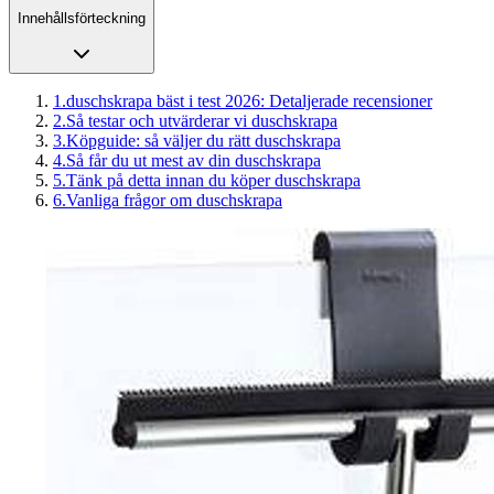
Innehållsförteckning
1
.
duschskrapa bäst i test 2026: Detaljerade recensioner
2
.
Så testar och utvärderar vi duschskrapa
3
.
Köpguide: så väljer du rätt duschskrapa
4
.
Så får du ut mest av din duschskrapa
5
.
Tänk på detta innan du köper duschskrapa
6
.
Vanliga frågor om duschskrapa