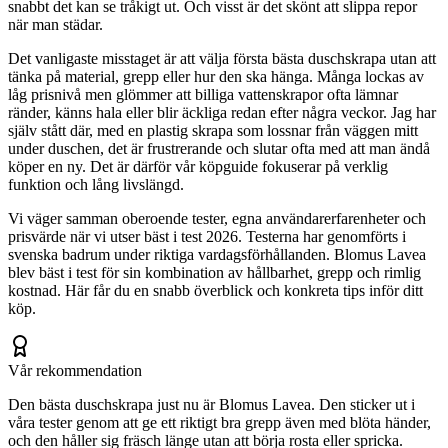
snabbt det kan se tråkigt ut. Och visst är det skönt att slippa repor
när man städar.
Det vanligaste misstaget är att välja första bästa duschskrapa utan att
tänka på material, grepp eller hur den ska hänga. Många lockas av
låg prisnivå men glömmer att billiga vattenskrapor ofta lämnar
ränder, känns hala eller blir äckliga redan efter några veckor. Jag har
själv stått där, med en plastig skrapa som lossnar från väggen mitt
under duschen, det är frustrerande och slutar ofta med att man ändå
köper en ny. Det är därför vår köpguide fokuserar på verklig
funktion och lång livslängd.
Vi väger samman oberoende tester, egna användarerfarenheter och
prisvärde när vi utser bäst i test 2026. Testerna har genomförts i
svenska badrum under riktiga vardagsförhållanden. Blomus Lavea
blev bäst i test för sin kombination av hållbarhet, grepp och rimlig
kostnad. Här får du en snabb överblick och konkreta tips inför ditt
köp.
Vår rekommendation
Den bästa duschskrapa just nu är Blomus Lavea. Den sticker ut i
våra tester genom att ge ett riktigt bra grepp även med blöta händer,
och den håller sig fräsch länge utan att börja rosta eller spricka.