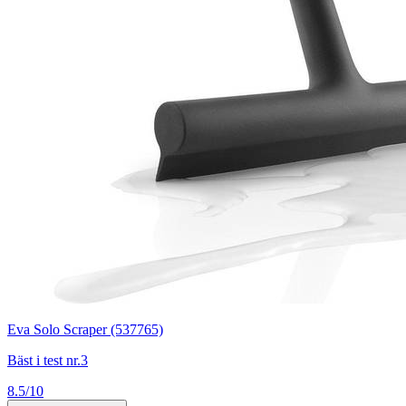
Eva Solo Scraper (537765)
Bäst i test nr.3
8.5/10