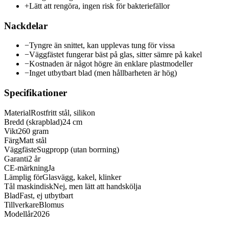
+
Lätt att rengöra, ingen risk för bakteriefällor
Nackdelar
−
Tyngre än snittet, kan upplevas tung för vissa
−
Väggfästet fungerar bäst på glas, sitter sämre på kakel
−
Kostnaden är något högre än enklare plastmodeller
−
Inget utbytbart blad (men hållbarheten är hög)
Specifikationer
Material
Rostfritt stål, silikon
Bredd (skrapblad)
24 cm
Vikt
260 gram
Färg
Matt stål
Väggfäste
Sugpropp (utan borrning)
Garanti
2 år
CE-märkning
Ja
Lämplig för
Glasvägg, kakel, klinker
Tål maskindisk
Nej, men lätt att handskölja
Blad
Fast, ej utbytbart
Tillverkare
Blomus
Modellår
2026