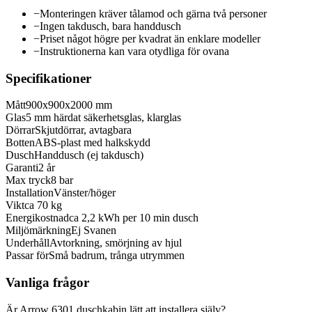
−
Monteringen kräver tålamod och gärna två personer
−
Ingen takdusch, bara handdusch
−
Priset något högre per kvadrat än enklare modeller
−
Instruktionerna kan vara otydliga för ovana
Specifikationer
Mått
900x900x2000 mm
Glas
5 mm härdat säkerhetsglas, klarglas
Dörrar
Skjutdörrar, avtagbara
Botten
ABS-plast med halkskydd
Dusch
Handdusch (ej takdusch)
Garanti
2 år
Max tryck
8 bar
Installation
Vänster/höger
Vikt
ca 70 kg
Energikostnad
ca 2,2 kWh per 10 min dusch
Miljömärkning
Ej Svanen
Underhåll
Avtorkning, smörjning av hjul
Passar för
Små badrum, trånga utrymmen
Vanliga frågor
Är Arrow 6301 duschkabin lätt att installera själv?