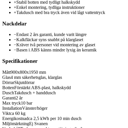
+
Stabil botten med tydligt halkskydd
+
Enkel montering, tydliga instruktioner
+
Takdusch med bra tryck även vid lågt vattentryck
Nackdelar
−
Endast 2 års garanti, kunde varit längre
−
Kalkfläckar syns snabbt på klarglaset
−
Kräver två personer vid montering av glaset
−
Basen i ABS känns mindre lyxig än keramik
Specifikationer
Mått
900x800x1950 mm
Glas
4 mm säkerhetsglas, klarglas
Dörrar
Skjutdörrar
Botten
Förstärkt ABS-plast, halkskydd
Dusch
Takdusch + handdusch
Garanti
2 år
Max tryck
10 bar
Installation
Vänster/höger
Vikt
ca 60 kg
Energikostnad
ca 2,5 kWh per 10 min dusch
Miljömärkning
Ej Svanen