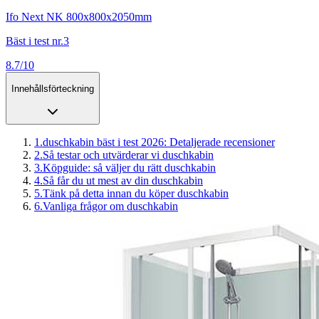
Ifo Next NK 800x800x2050mm
Bäst i test nr.3
8.7/10
Innehållsförteckning
1
.
duschkabin bäst i test 2026: Detaljerade recensioner
2
.
Så testar och utvärderar vi duschkabin
3
.
Köpguide: så väljer du rätt duschkabin
4
.
Så får du ut mest av din duschkabin
5
.
Tänk på detta innan du köper duschkabin
6
.
Vanliga frågor om duschkabin