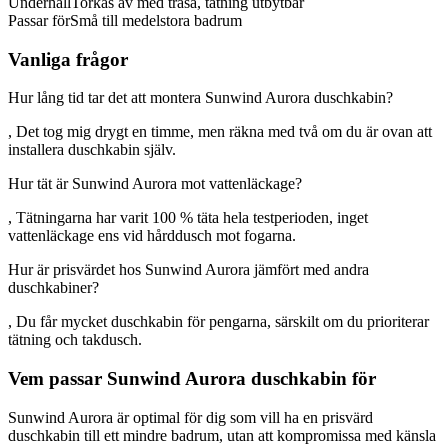
Underhåll
Torkas av med trasa, tätning utbytbar
Passar för
Små till medelstora badrum
Vanliga frågor
Hur lång tid tar det att montera Sunwind Aurora duschkabin?
, Det tog mig drygt en timme, men räkna med två om du är ovan att
installera duschkabin själv.
Hur tät är Sunwind Aurora mot vattenläckage?
, Tätningarna har varit 100 % täta hela testperioden, inget
vattenläckage ens vid hårddusch mot fogarna.
Hur är prisvärdet hos Sunwind Aurora jämfört med andra
duschkabiner?
, Du får mycket duschkabin för pengarna, särskilt om du prioriterar
tätning och takdusch.
Vem passar Sunwind Aurora duschkabin för
Sunwind Aurora är optimal för dig som vill ha en prisvärd
duschkabin till ett mindre badrum, utan att kompromissa med känsla