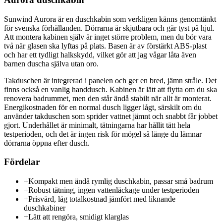
Sunwind Aurora är en duschkabin som verkligen känns genomtänkt
för svenska förhållanden. Dörrarna är skjutbara och går tyst på hjul.
Att montera kabinen själv är inget större problem, men du bör vara
två när glasen ska lyftas på plats. Basen är av förstärkt ABS-plast
och har ett tydligt halkskydd, vilket gör att jag vågar låta även
barnen duscha själva utan oro.
Takduschen är integrerad i panelen och ger en bred, jämn stråle. Det
finns också en vanlig handdusch. Kabinen är lätt att flytta om du ska
renovera badrummet, men den står ändå stabilt när allt är monterat.
Energikostnaden för en normal dusch ligger lågt, särskilt om du
använder takduschen som sprider vattnet jämnt och snabbt får jobbet
gjort. Underhållet är minimalt, tätningarna har hållit tätt hela
testperioden, och det är ingen risk för mögel så länge du lämnar
dörrarna öppna efter dusch.
Fördelar
+
Kompakt men ändå rymlig duschkabin, passar små badrum
+
Robust tätning, ingen vattenläckage under testperioden
+
Prisvärd, låg totalkostnad jämfört med liknande
duschkabiner
+
Lätt att rengöra, smidigt klarglas