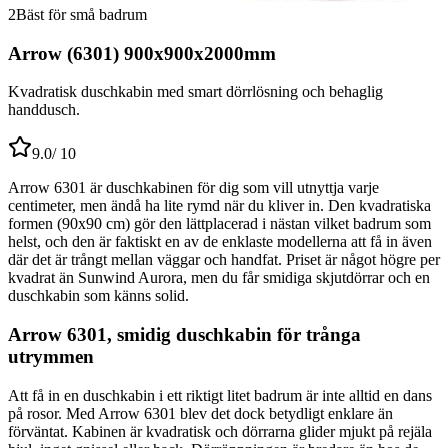
2
Bäst för små badrum
Arrow (6301) 900x900x2000mm
Kvadratisk duschkabin med smart dörrlösning och behaglig
handdusch.
9.0
/ 10
Arrow 6301 är duschkabinen för dig som vill utnyttja varje
centimeter, men ändå ha lite rymd när du kliver in. Den kvadratiska
formen (90x90 cm) gör den lättplacerad i nästan vilket badrum som
helst, och den är faktiskt en av de enklaste modellerna att få in även
där det är trångt mellan väggar och handfat. Priset är något högre per
kvadrat än Sunwind Aurora, men du får smidiga skjutdörrar och en
duschkabin som känns solid.
Arrow 6301, smidig duschkabin för trånga
utrymmen
Att få in en duschkabin i ett riktigt litet badrum är inte alltid en dans
på rosor. Med Arrow 6301 blev det dock betydligt enklare än
förväntat. Kabinen är kvadratisk och dörrarna glider mjukt på rejäla