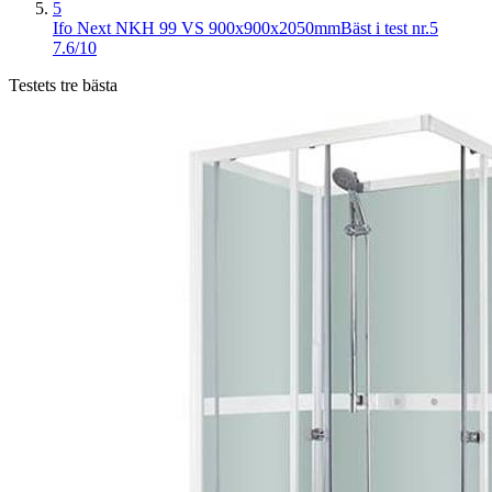
5
Ifo Next NKH 99 VS 900x900x2050mm
Bäst i test nr.5
7.6/10
Testets tre bästa