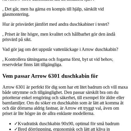
, Det går, men ha gärna en kompis till hjälp, särskilt vid
glasmontering.
Hur är prisvärdet jämfört med andra duschkabiner i testet?
, Priset är lite högre, men kvalitet och hållbarhet gör den ändå
prisvärd på sikt.
Vad gör jag om det uppstår vattenläckage i Arrow duschkabin?
, Kontrollera tätningarna och fogarna först, byt ut vid behov,
reservdelar finns lätt tillgängliga.
Vem passar Arrow 6301 duschkabin för
Arrow 6301 är perfekt för dig som har ett litet badrum och vill maxa
både utrymme och tillgänglighet. Den passar särskilt bra om du
prioriterar enkel rengöring och säkerhet, till exempel för äldre eller
barnfamiljer. Om du söker en duschkabin som är lätt att komma åt
och där dörrarna aldrig fastnar, är Arrow ett tryggt val, även om
priset är lite högre än de allra enklaste modellerna.
✓
Kvadratisk duschkabin 90x90, optimal för små badrum
✓
Bred dörröppning, ergonomisk och lätt att kliva in