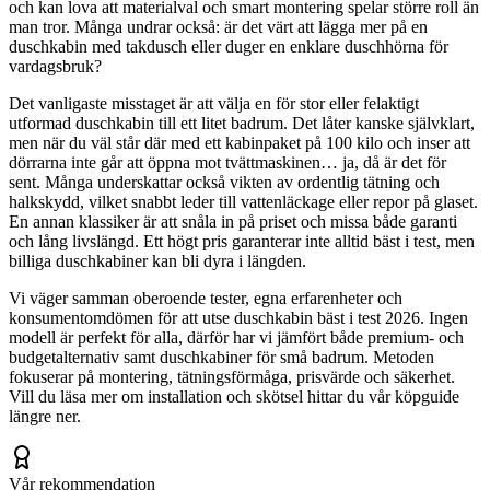
och kan lova att materialval och smart montering spelar större roll än
man tror. Många undrar också: är det värt att lägga mer på en
duschkabin med takdusch eller duger en enklare duschhörna för
vardagsbruk?
Det vanligaste misstaget är att välja en för stor eller felaktigt
utformad duschkabin till ett litet badrum. Det låter kanske självklart,
men när du väl står där med ett kabinpaket på 100 kilo och inser att
dörrarna inte går att öppna mot tvättmaskinen… ja, då är det för
sent. Många underskattar också vikten av ordentlig tätning och
halkskydd, vilket snabbt leder till vattenläckage eller repor på glaset.
En annan klassiker är att snåla in på priset och missa både garanti
och lång livslängd. Ett högt pris garanterar inte alltid bäst i test, men
billiga duschkabiner kan bli dyra i längden.
Vi väger samman oberoende tester, egna erfarenheter och
konsumentomdömen för att utse duschkabin bäst i test 2026. Ingen
modell är perfekt för alla, därför har vi jämfört både premium- och
budgetalternativ samt duschkabiner för små badrum. Metoden
fokuserar på montering, tätningsförmåga, prisvärde och säkerhet.
Vill du läsa mer om installation och skötsel hittar du vår köpguide
längre ner.
Vår rekommendation