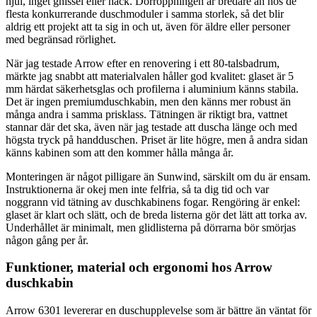
hjul, inget gnissel eller hack. Dörröppningen är bredare än hos de
flesta konkurrerande duschmoduler i samma storlek, så det blir
aldrig ett projekt att ta sig in och ut, även för äldre eller personer
med begränsad rörlighet.
När jag testade Arrow efter en renovering i ett 80-talsbadrum,
märkte jag snabbt att materialvalen håller god kvalitet: glaset är 5
mm härdat säkerhetsglas och profilerna i aluminium känns stabila.
Det är ingen premiumduschkabin, men den känns mer robust än
många andra i samma prisklass. Tätningen är riktigt bra, vattnet
stannar där det ska, även när jag testade att duscha länge och med
högsta tryck på handduschen. Priset är lite högre, men å andra sidan
känns kabinen som att den kommer hålla många år.
Monteringen är något pilligare än Sunwind, särskilt om du är ensam.
Instruktionerna är okej men inte felfria, så ta dig tid och var
noggrann vid tätning av duschkabinens fogar. Rengöring är enkel:
glaset är klart och slätt, och de breda listerna gör det lätt att torka av.
Underhållet är minimalt, men glidlisterna på dörrarna bör smörjas
någon gång per år.
Funktioner, material och ergonomi hos Arrow
duschkabin
Arrow 6301 levererar en duschupplevelse som är bättre än väntat för