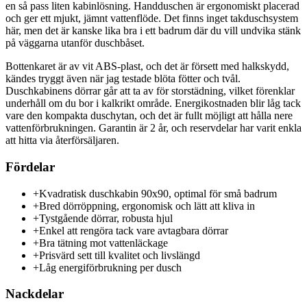
en så pass liten kabinlösning. Handduschen är ergonomiskt placerad
och ger ett mjukt, jämnt vattenflöde. Det finns inget takduschsystem
här, men det är kanske lika bra i ett badrum där du vill undvika stänk
på väggarna utanför duschbåset.
Bottenkaret är av vit ABS-plast, och det är försett med halkskydd,
kändes tryggt även när jag testade blöta fötter och tvål.
Duschkabinens dörrar går att ta av för storstädning, vilket förenklar
underhåll om du bor i kalkrikt område. Energikostnaden blir låg tack
vare den kompakta duschytan, och det är fullt möjligt att hålla nere
vattenförbrukningen. Garantin är 2 år, och reservdelar har varit enkla
att hitta via återförsäljaren.
Fördelar
+
Kvadratisk duschkabin 90x90, optimal för små badrum
+
Bred dörröppning, ergonomisk och lätt att kliva in
+
Tystgående dörrar, robusta hjul
+
Enkel att rengöra tack vare avtagbara dörrar
+
Bra tätning mot vattenläckage
+
Prisvärd sett till kvalitet och livslängd
+
Låg energiförbrukning per dusch
Nackdelar