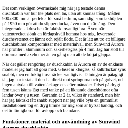
Det som verkligen överraskade mig när jag testade denna
duschkabin var hur lite plats den tar, utan att kännas trång. Måtten
900x800 mm är perfekta för små badrum, samtidigt som takhöjden
på 1950 mm gör att du slipper ducka, även om du är lång. Den
integrerade takduschen är faktiskt ovanligt bra. Även när
vattentrycket sjönk en lördagskväll hemma hos mig, levererade
duschsystemet ett jämnt och rejält flöde. Det är lätt att tro att billigare
duschkabiner kompromissar med materialval, men Sunwind Aurora
har profiler i aluminium och säkerhetsglas på 4 mm. Jag har stött till
dörrarna med axeln mer än en gång utan att de börjat glappa.
När det gäller rengöring av duschkabin är Aurora en av de enklaste
modeller jag haft att göra med. Glaset är klarglas, så kalkfläckar syns
snabbt, men en fuktig trasa räcker vanligtvis. Tätningen är påtagligt
tät, jag har testat att duscha direkt mot springorna och på golvet, och
ingen antydan till vattenläckage ens efter månader. Priset på drygt
fem tusen känns lågt med tanke på att liknande duschhörnor ofta
landar över sju tusen. Garantin är 2 år, vilket är standard, men här
har jag faktiskt fått snabb support när jag ville byta en gummilist.
Installationen tog en dryg timme för mig som är hyfsat händig, och
det är färdigborrat för avlopp och blandare.
Funktioner, material och användning av Sunwind
Aurora duschkabin