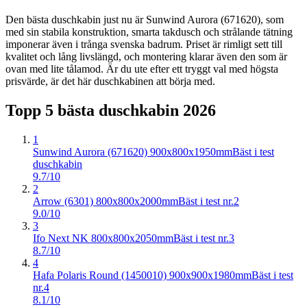
Den bästa duschkabin just nu är Sunwind Aurora (671620), som
med sin stabila konstruktion, smarta takdusch och strålande tätning
imponerar även i trånga svenska badrum. Priset är rimligt sett till
kvalitet och lång livslängd, och montering klarar även den som är
ovan med lite tålamod. Är du ute efter ett tryggt val med högsta
prisvärde, är det här duschkabinen att börja med.
Topp 5 bästa
duschkabin
2026
1
Sunwind Aurora (671620) 900x800x1950mm
Bäst i test
duschkabin
9.7/10
2
Arrow (6301) 800x800x2000mm
Bäst i test nr.2
9.0/10
3
Ifo Next NK 800x800x2050mm
Bäst i test nr.3
8.7/10
4
Hafa Polaris Round (1450010) 900x900x1980mm
Bäst i test
nr.4
8.1/10