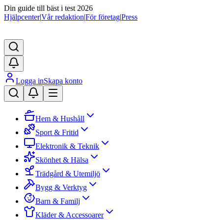
Din guide till bäst i test 2026
Hjälpcenter
|
Vår redaktion
|
För företag
|
Press
Logga in
Skapa konto
Hem & Hushåll
Sport & Fritid
Elektronik & Teknik
Skönhet & Hälsa
Trädgård & Utemiljö
Bygg & Verktyg
Barn & Familj
Kläder & Accessoarer