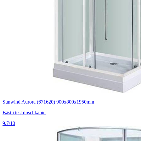
Sunwind Aurora (671620) 900x800x1950mm
Bäst i test duschkabin
9.7/10