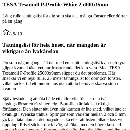
TESA Tesamoll P-Profile White 25000x9mm
Lång rulle tätningslist för dig som ska täta många fönster eller dörrar
på en gång.
8.5
/ 10
Tätningslist för hela huset, när mängden är
viktigare än lyxkänslan
Du som någon gång stått där med en snutt tätningslist kvar och fyra
glipor kvar att täta, vet hur frustrerande det kan vara. Med TESA
Tesamoll P-Profile 25000x9mm slipper du det problemet. Här
snackar vi en rejäl rulle, 25 meter tätningslist för dörr och fönster,
vilket räcker till ett mindre hus utan att du behöver skarva stup i
kvarten.
Själv testade jag att täta både ett äldre villafönster och två
utgångsdörrar en rå vinterhelg. P-profilen är faktiskt riktigt
förlåtande. Den sluter tätt även när karmen är lite sned, vilket inte är
ovanligt i svenska trähus. Springor som varierar mellan 2 och 5 mm
gick att täta utan att det började läcka eller att listen pillade loss vid
öppning. Priset sticker dock iväg, så räkna med en högre kostnad
om du har många små fönster, och det är klart, det känns onödigt att