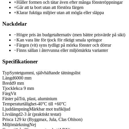
+
Håller formen och tätar även efter många fönsteröppningar
+
Går att ta bort utan att förstöra färgen
+
Klarar fuktiga miljöer utan att mögla eller släppa
Nackdelar
−
Högre pris än budgetalternativ (men bättre prisvärde på sikt)
−
Kan vara lite för tjock för riktigt smala springor
−
Färgen (vit) syns tydligt på mörka fönster och dörrar
−
Finns sällan i återvunna eller miljömärkta varianter
Specifikationer
Typ
Syntetgummi, självhäftande tätningslist
Längd
6000 mm
Bredd
9 mm
Tjocklek
ca 9 mm
Färg
Vit
Fäster på
Trä, plast, aluminium
Temperaturtålighet
-40°C till +60°C
Ljuddämpning
Märkbar mot trafikljud
Livslängd
2-3 år (praktiskt testat)
Pris
ca 129 kr (Byggmax, Jula, Clas Ohlson)
Miljömärkning
Nej