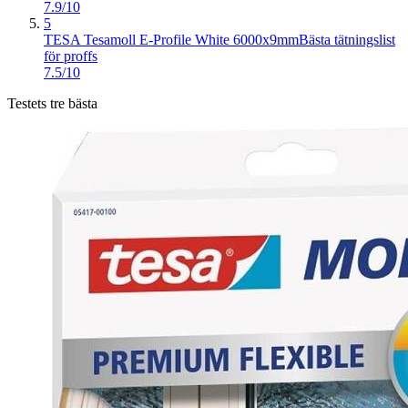
7.9/10
5
TESA Tesamoll E-Profile White 6000x9mm
Bästa tätningslist
för proffs
7.5/10
Testets tre bästa