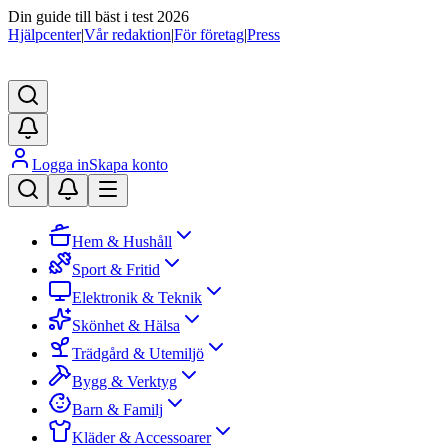
Din guide till bäst i test 2026
Hjälpcenter
|
Vår redaktion
|
För företag
|
Press
Logga in
Skapa konto
Hem & Hushåll
Sport & Fritid
Elektronik & Teknik
Skönhet & Hälsa
Trädgård & Utemiljö
Bygg & Verktyg
Barn & Familj
Kläder & Accessoarer