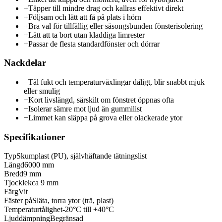
+
Täpper till mindre drag och kallras effektivt direkt
+
Följsam och lätt att få på plats i hörn
+
Bra val för tillfällig eller säsongsbunden fönsterisolering
+
Lätt att ta bort utan kladdiga limrester
+
Passar de flesta standardfönster och dörrar
Nackdelar
−
Tål fukt och temperaturväxlingar dåligt, blir snabbt mjuk
eller smulig
−
Kort livslängd, särskilt om fönstret öppnas ofta
−
Isolerar sämre mot ljud än gummilist
−
Limmet kan släppa på grova eller olackerade ytor
Specifikationer
Typ
Skumplast (PU), självhäftande tätningslist
Längd
6000 mm
Bredd
9 mm
Tjocklek
ca 9 mm
Färg
Vit
Fäster på
Släta, torra ytor (trä, plast)
Temperaturtålighet
-20°C till +40°C
Ljuddämpning
Begränsad