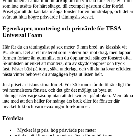
Funktionen är ändå fullt tillräcklig om du vill täta fönster själv i rum
som inte utsätts för hårt slitage, till exempel gästrum eller förråd.
Priset gör att du kan täta många fönster för en hundralapp, och det är
svårt att hitta högre prisvärde i tätningslist-testet.
Egenskaper, montering och prisvärde för TESA
Universal Foam
Här får du en tätningslist på sex meter, 9 mm bred, av klassisk vit
PU-skum. Det är ett material som isolerar bra mot drag, men tappar
formen fortare än gummilist om du öppnar och stänger fönstret ofta.
Skumlisten är enkel att montera, dra av skyddspappret och tryck
fast. Fäster bäst på torra, släta underlag, och vill du ha kvar effekten
nästa vinter behöver du antagligen byta ut listen helt.
Just priset är listans stora fördel. För 36 kronor får du tillräckligt för
två normalstora fönster, och det gör det möjligt att byta ut
tätningslister varje säsong utan att det svider i plånboken. Men räkna
inte med att den håller för många års bruk eller för fönster där
mycket fukt och värmeväxlingar förekommer.
Fördelar
+
Mycket lågt pris, hög prisvärde per meter
+
Enkel att klippa och montera, även för nybörjaren