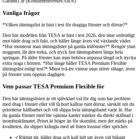
Garanti
1 år (Konsumentverket/ARN)
Vanliga frågor
*Vilken tätningslist är bäst i test för dragiga fönster och dörrar?*
Den här modellen från TESA är bäst i test 2026, den tätar ordentligt
mot både drag och fukt, och håller länge även vid växlande väder.
*Hur monterar man tätningslister på gamla träfönster?* Rengör ytan
noggrant, låt den torka, och tryck fast tätningslisten längs hela
springan. På äldre fönster kan man behöva anpassa längd och trycka
extra noga i hörnen. *Hur länge håller TESA Premium Flexible
tätningslist enligt test?* Minst två-tre vintrar utan större slitage, även
på fönster som öppnas dagligen.
Vem passar TESA Premium Flexible för
Den här tätningslisten är ett självklart val för dig som har problem
med drag i fönster eller vill få bort kallras runt dörrar, särskilt om du
prioriterar hållbarhet och vill slippa byta tätningsband varje år. Har
du gamla fönster med lite ojämna kanter märker du direkt skillnad i
inomhusklimatet. Priset är högre än för skumlist, men det märks på
kvaliteten, du slipper krångla med att listen lossnar eller spricker.
✓
Riktigt tät, håller drag och kall luft ute även vid blåsigt