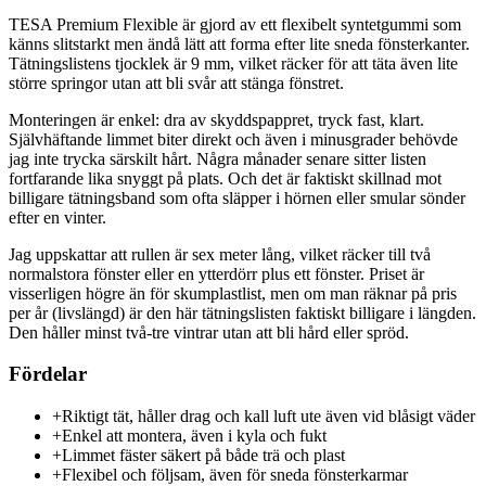
TESA Premium Flexible är gjord av ett flexibelt syntetgummi som
känns slitstarkt men ändå lätt att forma efter lite sneda fönsterkanter.
Tätningslistens tjocklek är 9 mm, vilket räcker för att täta även lite
större springor utan att bli svår att stänga fönstret.
Monteringen är enkel: dra av skyddspappret, tryck fast, klart.
Självhäftande limmet biter direkt och även i minusgrader behövde
jag inte trycka särskilt hårt. Några månader senare sitter listen
fortfarande lika snyggt på plats. Och det är faktiskt skillnad mot
billigare tätningsband som ofta släpper i hörnen eller smular sönder
efter en vinter.
Jag uppskattar att rullen är sex meter lång, vilket räcker till två
normalstora fönster eller en ytterdörr plus ett fönster. Priset är
visserligen högre än för skumplastlist, men om man räknar på pris
per år (livslängd) är den här tätningslisten faktiskt billigare i längden.
Den håller minst två-tre vintrar utan att bli hård eller spröd.
Fördelar
+
Riktigt tät, håller drag och kall luft ute även vid blåsigt väder
+
Enkel att montera, även i kyla och fukt
+
Limmet fäster säkert på både trä och plast
+
Flexibel och följsam, även för sneda fönsterkarmar