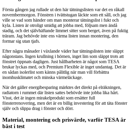
Första gången jag rullade ut den här tätningslisten var det en råkall
novembermorgon. Fönstren i tvättstugan läckte som ett såll, och jag
ville se vad som händer om man monterar tätningslist i fukt och
kyla. Listen är otroligt smidig att jobba med, följsam men ändå
stadig, och det självhäftande limmet sitter som berget, även på fuktig
träram. Jag behövde inte ens värma listen innan montering, den
formar sig utan tjafs.
Efter några månader i växlande väder har tätningslisten inte släppt
någonstans. Ingen krullning i hörnen, inget lim som släppt trots att
fönstret öppnats dagligen. Just hållbarheten är något som TESA
brukar lyckas med, och Premium Flexible är inget undantag. Det är
en sådan isolerlist som känns pålitlig när man vill förbättra
inomhusklimatet och minska värmeläckage.
När det gäller energibesparing märktes det direkt på elräkningen,
radiatorn i rummet där listen sattes behövde inte jobba lika hårt.
Visst, det är ingen mirakelprodukt som ersätter full
fönsterrenovering, men det är en billig investering för att täta fönster
själv och slippa drag i fönster och dörr.
Material, montering och prisvärde, varför TESA är
bäst i test