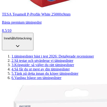
TESA Tesamoll P-Profile White 25000x9mm
Bästa premium tätningslist
8.5/10
Innehållsförteckning
1
.
tätningslister bäst i test 2026: Detaljerade recensioner
2
.
Så testar och utvärderar vi tätningslister
3
.
Köpguide: så väljer du rätt tätningslister
4
.
Så får du ut mest av din tätningslister
5
.
Tänk på detta innan du köper tätningslister
6
.
Vanliga frågor om tätningslister