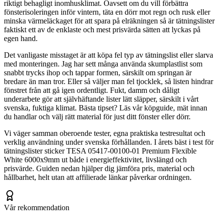
riktigt behagligt inomhusklimat. Oavsett om du vill förbättra
fönsterisoleringen inför vintern, täta en dörr mot regn och rusk eller
minska värmeläckaget för att spara på elräkningen så är tätningslister
faktiskt ett av de enklaste och mest prisvärda sätten att lyckas på
egen hand.
Det vanligaste misstaget är att köpa fel typ av tätningslist eller slarva
med monteringen. Jag har sett många använda skumplastlist som
snabbt trycks ihop och tappar formen, särskilt om springan är
bredare än man tror. Eller så väljer man fel tjocklek, så listen hindrar
fönstret från att gå igen ordentligt. Fukt, damm och dåligt
underarbete gör att självhäftande lister lätt släpper, särskilt i vårt
svenska, fuktiga klimat. Bästa tipset? Läs vår köpguide, mät innan
du handlar och välj rätt material för just ditt fönster eller dörr.
Vi väger samman oberoende tester, egna praktiska testresultat och
verklig användning under svenska förhållanden. I årets bäst i test för
tätningslister sticker TESA 05417-00100-01 Premium Flexible
White 6000x9mm ut både i energieffektivitet, livslängd och
prisvärde. Guiden nedan hjälper dig jämföra pris, material och
hållbarhet, helt utan att affilierade länkar påverkar ordningen.
Vår rekommendation