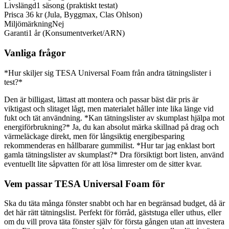
Livslängd
1 säsong (praktiskt testat)
Pris
ca 36 kr (Jula, Byggmax, Clas Ohlson)
Miljömärkning
Nej
Garanti
1 år (Konsumentverket/ARN)
Vanliga frågor
*Hur skiljer sig TESA Universal Foam från andra tätningslister i
test?*
Den är billigast, lättast att montera och passar bäst där pris är
viktigast och slitaget lågt, men materialet håller inte lika länge vid
fukt och tät användning. *Kan tätningslister av skumplast hjälpa mot
energiförbrukning?* Ja, du kan absolut märka skillnad på drag och
värmeläckage direkt, men för långsiktig energibesparing
rekommenderas en hållbarare gummilist. *Hur tar jag enklast bort
gamla tätningslister av skumplast?* Dra försiktigt bort listen, använd
eventuellt lite såpvatten för att lösa limrester om de sitter kvar.
Vem passar TESA Universal Foam för
Ska du täta många fönster snabbt och har en begränsad budget, då är
det här rätt tätningslist. Perfekt för förråd, gäststuga eller uthus, eller
om du vill prova täta fönster själv för första gången utan att investera