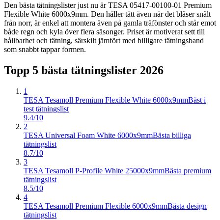
Den bästa tätningslister just nu är TESA 05417-00100-01 Premium
Flexible White 6000x9mm. Den håller tätt även när det blåser snålt
från norr, är enkel att montera även på gamla träfönster och står emot
både regn och kyla över flera säsonger. Priset är motiverat sett till
hållbarhet och tätning, särskilt jämfört med billigare tätningsband
som snabbt tappar formen.
Topp 5 bästa
tätningslister
2026
1
TESA Tesamoll Premium Flexible White 6000x9mm
Bäst i
test tätningslist
9.4/10
2
TESA Universal Foam White 6000x9mm
Bästa billiga
tätningslist
8.7/10
3
TESA Tesamoll P-Profile White 25000x9mm
Bästa premium
tätningslist
8.5/10
4
TESA Tesamoll Premium Flexible 6000x9mm
Bästa design
tätningslist