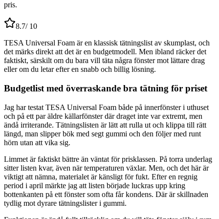
pris.
8.7
/ 10
TESA Universal Foam är en klassisk tätningslist av skumplast, och
det märks direkt att det är en budgetmodell. Men ibland räcker det
faktiskt, särskilt om du bara vill täta några fönster mot lättare drag
eller om du letar efter en snabb och billig lösning.
Budgetlist med överraskande bra tätning för priset
Jag har testat TESA Universal Foam både på innerfönster i uthuset
och på ett par äldre källarfönster där draget inte var extremt, men
ändå irriterande. Tätningslisten är lätt att rulla ut och klippa till rätt
längd, man slipper bök med segt gummi och den följer med runt
hörn utan att vika sig.
Limmet är faktiskt bättre än väntat för prisklassen. På torra underlag
sitter listen kvar, även när temperaturen växlar. Men, och det här är
viktigt att nämna, materialet är känsligt för fukt. Efter en regnig
period i april märkte jag att listen började luckras upp kring
bottenkanten på ett fönster som ofta får kondens. Där är skillnaden
tydlig mot dyrare tätningslister i gummi.