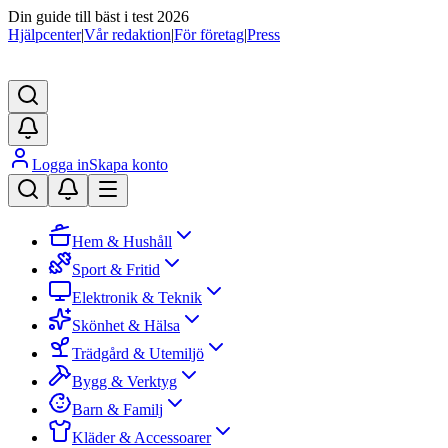
Din guide till bäst i test 2026
Hjälpcenter
|
Vår redaktion
|
För företag
|
Press
Logga in
Skapa konto
Hem & Hushåll
Sport & Fritid
Elektronik & Teknik
Skönhet & Hälsa
Trädgård & Utemiljö
Bygg & Verktyg
Barn & Familj
Kläder & Accessoarer