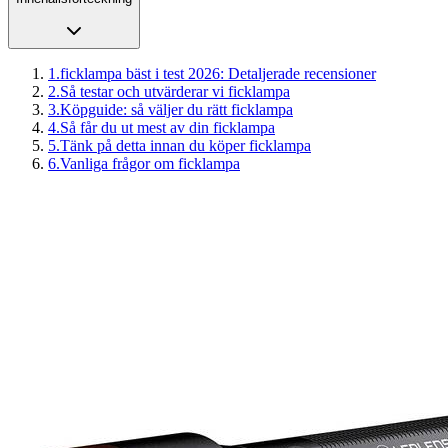
1
.
ficklampa bäst i test 2026: Detaljerade recensioner
2
.
Så testar och utvärderar vi ficklampa
3
.
Köpguide: så väljer du rätt ficklampa
4
.
Så får du ut mest av din ficklampa
5
.
Tänk på detta innan du köper ficklampa
6
.
Vanliga frågor om ficklampa