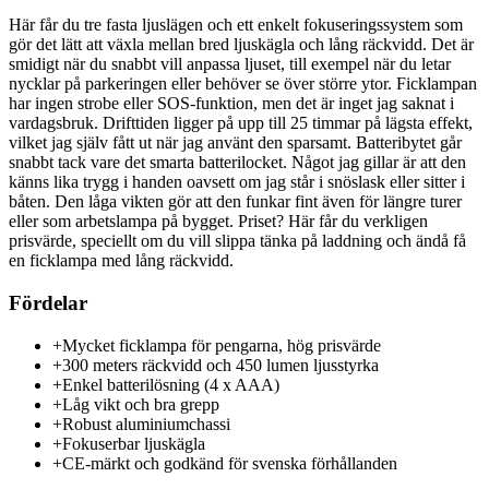
Här får du tre fasta ljuslägen och ett enkelt fokuseringssystem som
gör det lätt att växla mellan bred ljuskägla och lång räckvidd. Det är
smidigt när du snabbt vill anpassa ljuset, till exempel när du letar
nycklar på parkeringen eller behöver se över större ytor. Ficklampan
har ingen strobe eller SOS-funktion, men det är inget jag saknat i
vardagsbruk. Drifttiden ligger på upp till 25 timmar på lägsta effekt,
vilket jag själv fått ut när jag använt den sparsamt. Batteribytet går
snabbt tack vare det smarta batterilocket. Något jag gillar är att den
känns lika trygg i handen oavsett om jag står i snöslask eller sitter i
båten. Den låga vikten gör att den funkar fint även för längre turer
eller som arbetslampa på bygget. Priset? Här får du verkligen
prisvärde, speciellt om du vill slippa tänka på laddning och ändå få
en ficklampa med lång räckvidd.
Fördelar
+
Mycket ficklampa för pengarna, hög prisvärde
+
300 meters räckvidd och 450 lumen ljusstyrka
+
Enkel batterilösning (4 x AAA)
+
Låg vikt och bra grepp
+
Robust aluminiumchassi
+
Fokuserbar ljuskägla
+
CE-märkt och godkänd för svenska förhållanden