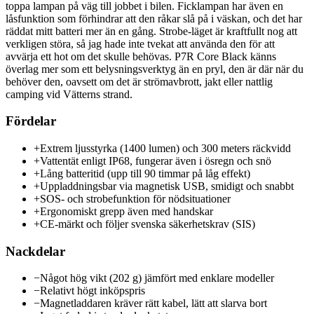
toppa lampan på väg till jobbet i bilen. Ficklampan har även en
låsfunktion som förhindrar att den råkar slå på i väskan, och det har
räddat mitt batteri mer än en gång. Strobe-läget är kraftfullt nog att
verkligen störa, så jag hade inte tvekat att använda den för att
avvärja ett hot om det skulle behövas. P7R Core Black känns
överlag mer som ett belysningsverktyg än en pryl, den är där när du
behöver den, oavsett om det är strömavbrott, jakt eller nattlig
camping vid Vätterns strand.
Fördelar
+
Extrem ljusstyrka (1400 lumen) och 300 meters räckvidd
+
Vattentät enligt IP68, fungerar även i ösregn och snö
+
Lång batteritid (upp till 90 timmar på låg effekt)
+
Uppladdningsbar via magnetisk USB, smidigt och snabbt
+
SOS- och strobefunktion för nödsituationer
+
Ergonomiskt grepp även med handskar
+
CE-märkt och följer svenska säkerhetskrav (SIS)
Nackdelar
−
Något hög vikt (202 g) jämfört med enklare modeller
−
Relativt högt inköpspris
−
Magnetladdaren kräver rätt kabel, lätt att slarva bort