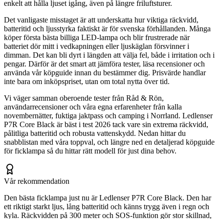
enkelt att hålla ljuset igång, även på längre friluftsturer.
Det vanligaste misstaget är att underskatta hur viktiga räckvidd,
batteritid och ljusstyrka faktiskt är för svenska förhållanden. Många
köper första bästa billiga LED-lampa och blir frustrerade när
batteriet dör mitt i vedkapningen eller ljuskäglan försvinner i
dimman. Det kan bli dyrt i längden att välja fel, både i irritation och i
pengar. Därför är det smart att jämföra tester, läsa recensioner och
använda vår köpguide innan du bestämmer dig. Prisvärde handlar
inte bara om inköpspriset, utan om total nytta över tid.
Vi väger samman oberoende tester från Råd & Rön,
användarrecensioner och våra egna erfarenheter från kalla
novembernätter, fuktiga jaktpass och camping i Norrland. Ledlenser
P7R Core Black är bäst i test 2026 tack vare sin extrema räckvidd,
pålitliga batteritid och robusta vattenskydd. Nedan hittar du
snabblistan med våra toppval, och längre ned en detaljerad köpguide
för ficklampa så du hittar rätt modell för just dina behov.
Vår rekommendation
Den bästa ficklampa just nu är Ledlenser P7R Core Black. Den har
ett riktigt starkt ljus, lång batteritid och känns trygg även i regn och
kyla. Räckvidden på 300 meter och SOS-funktion gör stor skillnad,