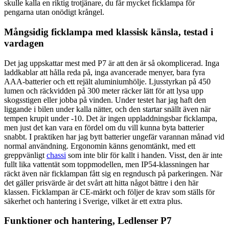
skulle kalla en riktig trotjänare, du får mycket ficklampa för
pengarna utan onödigt krångel.
Mångsidig ficklampa med klassisk känsla, testad i
vardagen
Det jag uppskattar mest med P7 är att den är så okomplicerad. Inga
laddkablar att hålla reda på, inga avancerade menyer, bara fyra
AAA-batterier och ett rejält aluminiumhölje. Ljusstyrkan på 450
lumen och räckvidden på 300 meter räcker lätt för att lysa upp
skogsstigen eller jobba på vinden. Under testet har jag haft den
liggande i bilen under kalla nätter, och den startar snällt även när
tempen krupit under -10. Det är ingen uppladdningsbar ficklampa,
men just det kan vara en fördel om du vill kunna byta batterier
snabbt. I praktiken har jag bytt batterier ungefär varannan månad vid
normal användning. Ergonomin känns genomtänkt, med ett
greppvänligt
chassi
som inte blir för kallt i handen. Visst, den är inte
fullt lika vattentät som toppmodellen, men IP54-klassningen har
räckt även när ficklampan fått sig en regndusch på parkeringen. När
det gäller prisvärde är det svårt att hitta något bättre i den här
klassen. Ficklampan är CE-märkt och följer de krav som ställs för
säkerhet och hantering i Sverige, vilket är ett extra plus.
Funktioner och hantering, Ledlenser P7