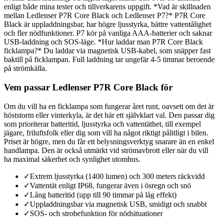
enligt både mina tester och tillverkarens uppgift. *Vad är skillnaden
mellan Ledlenser P7R Core Black och Ledlenser P7?* P7R Core
Black är uppladdningsbar, har högre ljusstyrka, bättre vattentålighet
och fler nödfunktioner. P7 kör på vanliga AAA-batterier och saknar
USB-laddning och SOS-läge. *Hur laddar man P7R Core Black
ficklampa?* Du laddar via magnetisk USB-kabel, som snäpper fast
baktill på ficklampan. Full laddning tar ungefär 4-5 timmar beroende
på strömkälla.
Vem passar Ledlenser P7R Core Black för
Om du vill ha en ficklampa som fungerar året runt, oavsett om det är
höststorm eller vinterkyla, är det här ett självklart val. Den passar dig
som prioriterar batteritid, ljusstyrka och vattentäthet, till exempel
jägare, friluftsfolk eller dig som vill ha något riktigt pålitligt i bilen.
Priset är högre, men du får ett belysningsverktyg snarare än en enkel
handlampa. Den är också utmärkt vid strömavbrott eller när du vill
ha maximal säkerhet och synlighet utomhus.
✓
Extrem ljusstyrka (1400 lumen) och 300 meters räckvidd
✓
Vattentät enligt IP68, fungerar även i ösregn och snö
✓
Lång batteritid (upp till 90 timmar på låg effekt)
✓
Uppladdningsbar via magnetisk USB, smidigt och snabbt
✓
SOS- och strobefunktion för nödsituationer