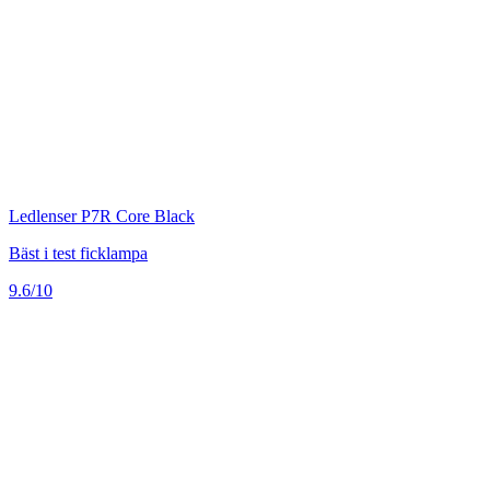
Ledlenser P7R Core Black
Bäst i test ficklampa
9.6/10