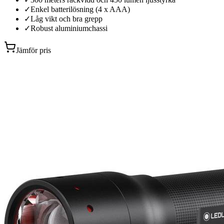
✓
Enkel batterilösning (4 x AAA)
✓
Låg vikt och bra grepp
✓
Robust aluminiumchassi
Jämför pris