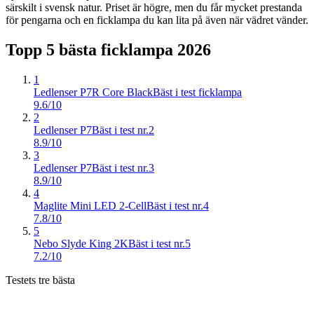
särskilt i svensk natur. Priset är högre, men du får mycket prestanda
för pengarna och en ficklampa du kan lita på även när vädret vänder.
Topp 5 bästa
ficklampa
2026
1
Ledlenser P7R Core Black
Bäst i test ficklampa
9.6/10
2
Ledlenser P7
Bäst i test nr.2
8.9/10
3
Ledlenser P7
Bäst i test nr.3
8.9/10
4
Maglite Mini LED 2-Cell
Bäst i test nr.4
7.8/10
5
Nebo Slyde King 2K
Bäst i test nr.5
7.2/10
Testets tre bästa