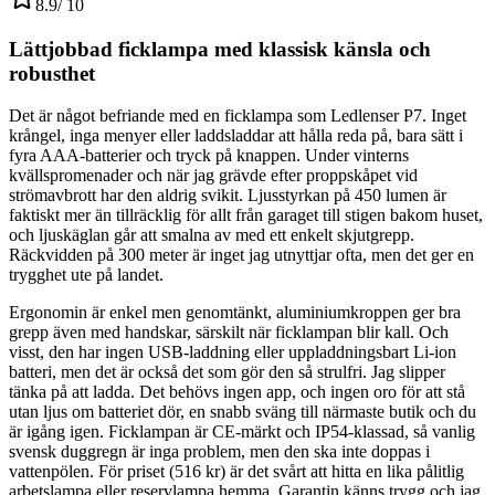
8.9
/ 10
Lättjobbad ficklampa med klassisk känsla och
robusthet
Det är något befriande med en ficklampa som Ledlenser P7. Inget
krångel, inga menyer eller laddsladdar att hålla reda på, bara sätt i
fyra AAA-batterier och tryck på knappen. Under vinterns
kvällspromenader och när jag grävde efter proppskåpet vid
strömavbrott har den aldrig svikit. Ljusstyrkan på 450 lumen är
faktiskt mer än tillräcklig för allt från garaget till stigen bakom huset,
och ljuskäglan går att smalna av med ett enkelt skjutgrepp.
Räckvidden på 300 meter är inget jag utnyttjar ofta, men det ger en
trygghet ute på landet.
Ergonomin är enkel men genomtänkt, aluminiumkroppen ger bra
grepp även med handskar, särskilt när ficklampan blir kall. Och
visst, den har ingen USB-laddning eller uppladdningsbart Li-ion
batteri, men det är också det som gör den så strulfri. Jag slipper
tänka på att ladda. Det behövs ingen app, och ingen oro för att stå
utan ljus om batteriet dör, en snabb sväng till närmaste butik och du
är igång igen. Ficklampan är CE-märkt och IP54-klassad, så vanlig
svensk duggregn är inga problem, men den ska inte doppas i
vattenpölen. För priset (516 kr) är det svårt att hitta en lika pålitlig
arbetslampa eller reservlampa hemma. Garantin känns trygg och jag