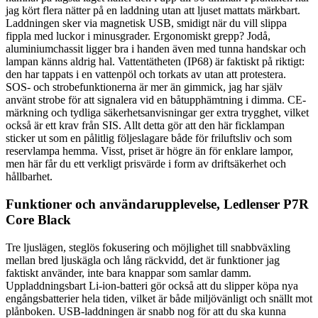
jag kört flera nätter på en laddning utan att ljuset mattats märkbart.
Laddningen sker via magnetisk USB, smidigt när du vill slippa
fippla med luckor i minusgrader. Ergonomiskt grepp? Jodå,
aluminiumchassit ligger bra i handen även med tunna handskar och
lampan känns aldrig hal. Vattentätheten (IP68) är faktiskt på riktigt:
den har tappats i en vattenpöl och torkats av utan att protestera.
SOS- och strobefunktionerna är mer än gimmick, jag har själv
använt strobe för att signalera vid en båtupphämtning i dimma. CE-
märkning och tydliga säkerhetsanvisningar ger extra trygghet, vilket
också är ett krav från SIS. Allt detta gör att den här ficklampan
sticker ut som en pålitlig följeslagare både för friluftsliv och som
reservlampa hemma. Visst, priset är högre än för enklare lampor,
men här får du ett verkligt prisvärde i form av driftsäkerhet och
hållbarhet.
Funktioner och användarupplevelse, Ledlenser P7R
Core Black
Tre ljuslägen, steglös fokusering och möjlighet till snabbväxling
mellan bred ljuskägla och lång räckvidd, det är funktioner jag
faktiskt använder, inte bara knappar som samlar damm.
Uppladdningsbart Li-ion-batteri gör också att du slipper köpa nya
engångsbatterier hela tiden, vilket är både miljövänligt och snällt mot
plånboken. USB-laddningen är snabb nog för att du ska kunna