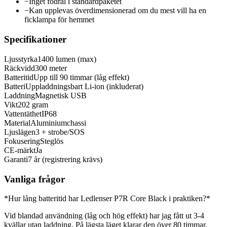
−
Inget fodral i standardpaketet
−
Kan upplevas överdimensionerad om du mest vill ha en
ficklampa för hemmet
Specifikationer
Ljusstyrka
1400 lumen (max)
Räckvidd
300 meter
Batteritid
Upp till 90 timmar (låg effekt)
Batteri
Uppladdningsbart Li-ion (inkluderat)
Laddning
Magnetisk USB
Vikt
202 gram
Vattentäthet
IP68
Material
Aluminiumchassi
Ljuslägen
3 + strobe/SOS
Fokusering
Steglös
CE-märkt
Ja
Garanti
7 år (registrering krävs)
Vanliga frågor
*Hur lång batteritid har Ledlenser P7R Core Black i praktiken?*
Vid blandad användning (låg och hög effekt) har jag fått ut 3-4
kvällar utan laddning. På lägsta läget klarar den över 80 timmar,