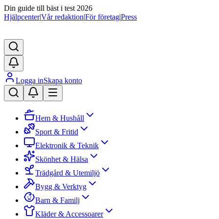
Din guide till bäst i test 2026
Hjälpcenter
|
Vår redaktion
|
För företag
|
Press
Logga in
Skapa konto
Hem & Hushåll
Sport & Fritid
Elektronik & Teknik
Skönhet & Hälsa
Trädgård & Utemiljö
Bygg & Verktyg
Barn & Familj
Kläder & Accessoarer