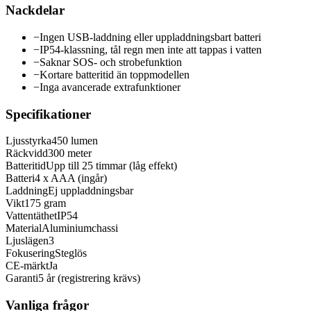
Nackdelar
−
Ingen USB-laddning eller uppladdningsbart batteri
−
IP54-klassning, tål regn men inte att tappas i vatten
−
Saknar SOS- och strobefunktion
−
Kortare batteritid än toppmodellen
−
Inga avancerade extrafunktioner
Specifikationer
Ljusstyrka
450 lumen
Räckvidd
300 meter
Batteritid
Upp till 25 timmar (låg effekt)
Batteri
4 x AAA (ingår)
Laddning
Ej uppladdningsbar
Vikt
175 gram
Vattentäthet
IP54
Material
Aluminiumchassi
Ljuslägen
3
Fokusering
Steglös
CE-märkt
Ja
Garanti
5 år (registrering krävs)
Vanliga frågor