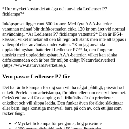
*Hur mycket kostar det att äga och använda Ledlenser P7
ficklampa?*
Inköpspriset ligger runt 500 kronor. Med fyra AAA-batterier
varannan månad blir driftkostnaden cirka 120 kr om året vid normal
användning. *Är Ledlenser P7 ficklampa vattentät?* Den är IP54-
klassad, vilket innebär att den tål regn och stänk men inte att tappas i
vattenpöl eller användas under vatten. *Kan jag använda
uppladdningsbara batterier i Ledlenser P7?* Ja, den fungerar
utmärkt med uppladdningsbara AAA-batterier, vilket kan sänka
driftskostnaden och är bra för miljön enligt [Naturvårdsverket]
(https://www.naturvardsverket.se/).
Vem passar Ledlenser P7 för
Det här är ficklampan för dig som vill ha något pålitligt, prisvärt och
enkelt. Perfekt som arbetslampa, för bilen eller som reserv i hemmet.
Också ett bra val för camping och friluftsliv där du prioriterar
enkelhet och vill slippa ladda. Den funkar även för äldre släktingar
eller barn, inga konstiga menyval, bara på och av, och ett ljus som
räcker långt.
✓
Mycket ficklampa för pengarna, hög prisvärde
✓
300 meters räckvidd och 450 lumen ljusstyrka