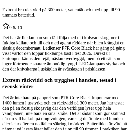
Extremt bra räckvidd på 300 meter, vattentät och med upp till 90
timmars batteritid.
9.6
/ 10
Det här är ficklampan som fått följa med ut i kolsvart skog, ner i
fuktiga källare och till och med agerat räddare när bilen krånglat en
slaskig decembernatt. Ledlenser P7R Core Black har gång på gång
visat varför den toppar ficklampa bäst i test 2026. Direkt ur
kartongen känns den rejäl, nästan överbyggd, men på ett sätt som
inger förtroende snarare än onödig tyngd. LED-lampans styrka och
den där knivskarpa ljuskäglan är svårslagen i prisklassen.
Extrem räckvidd och trygghet i handen, testad i
svensk vinter
Det är inte bara på pappret som P7R Core Black imponerar med
1400 lumen ljusstyrka och en räckvidd på 300 meter. Jag har testat
den på en frostig skogsväg där den verkligen lyser upp hela
vändplanen, inte bara en smal stråle. Det är sådant som gör skillnad
när du vill ha koll på omgivningen, vare sig du är ute med hunden
eller letar efter en nedfallen säkring i mörkret. Batteritiden är värd att
nämna: på lägsta läget håller den i upp till 90 timmar. I praktiken har