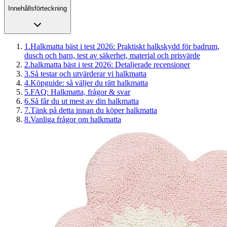
Innehållsförteckning
1
.
Halkmatta bäst i test 2026: Praktiskt halkskydd för badrum,
dusch och barn, test av säkerhet, material och prisvärde
2
.
halkmatta bäst i test 2026: Detaljerade recensioner
3
.
Så testar och utvärderar vi halkmatta
4
.
Köpguide: så väljer du rätt halkmatta
5
.
FAQ: Halkmatta, frågor & svar
6
.
Så får du ut mest av din halkmatta
7
.
Tänk på detta innan du köper halkmatta
8
.
Vanliga frågor om halkmatta