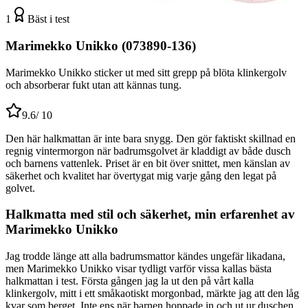
1
Bäst i test
Marimekko Unikko (073890-136)
Marimekko Unikko sticker ut med sitt grepp på blöta klinkergolv
och absorberar fukt utan att kännas tung.
9.6
/ 10
Den här halkmattan är inte bara snygg. Den gör faktiskt skillnad en
regnig vintermorgon när badrumsgolvet är kladdigt av både dusch
och barnens vattenlek. Priset är en bit över snittet, men känslan av
säkerhet och kvalitet har övertygat mig varje gång den legat på
golvet.
Halkmatta med stil och säkerhet, min erfarenhet av
Marimekko Unikko
Jag trodde länge att alla badrumsmattor kändes ungefär likadana,
men Marimekko Unikko visar tydligt varför vissa kallas bästa
halkmattan i test. Första gången jag la ut den på vårt kalla
klinkergolv, mitt i ett småkaotiskt morgonbad, märkte jag att den låg
kvar som berget. Inte ens när barnen hoppade in och ut ur duschen