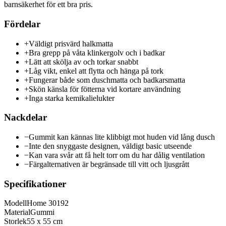
barnsäkerhet för ett bra pris.
Fördelar
+
Väldigt prisvärd halkmatta
+
Bra grepp på våta klinkergolv och i badkar
+
Lätt att skölja av och torkar snabbt
+
Låg vikt, enkel att flytta och hänga på tork
+
Fungerar både som duschmatta och badkarsmatta
+
Skön känsla för fötterna vid kortare användning
+
Inga starka kemikalielukter
Nackdelar
−
Gummit kan kännas lite klibbigt mot huden vid lång dusch
−
Inte den snyggaste designen, väldigt basic utseende
−
Kan vara svår att få helt torr om du har dålig ventilation
−
Färgalternativen är begränsade till vitt och ljusgrått
Specifikationer
Modell
Home 30192
Material
Gummi
Storlek
55 x 55 cm