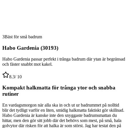
3
Bäst för små badrum
Habo Gardenia (30193)
Habo Gardenia passar perfekt i trånga badrum där ytan är begränsad
och fäster snabbt mot kakel.
8.3
/ 10
Kompakt halkmatta för trånga ytor och snabba
rutiner
En vardagsmorgon när alla ska in och ut ur badrummet på nolltid
blir det tydligt varför en liten, smidig halkmatta faktiskt gör skillnad.
Habo Gardenia är kanske inte den snyggaste badrumsmattan du
hittar, men den gör sitt jobb där det behövs som mest, på små, hala
golvytor där risken för att halka är som störst. Jag har testat den på