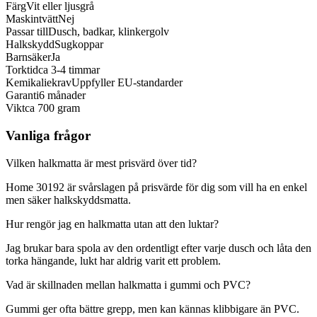
Färg
Vit eller ljusgrå
Maskintvätt
Nej
Passar till
Dusch, badkar, klinkergolv
Halkskydd
Sugkoppar
Barnsäker
Ja
Torktid
ca 3-4 timmar
Kemikaliekrav
Uppfyller EU-standarder
Garanti
6 månader
Vikt
ca 700 gram
Vanliga frågor
Vilken halkmatta är mest prisvärd över tid?
Home 30192 är svårslagen på prisvärde för dig som vill ha en enkel
men säker halkskyddsmatta.
Hur rengör jag en halkmatta utan att den luktar?
Jag brukar bara spola av den ordentligt efter varje dusch och låta den
torka hängande, lukt har aldrig varit ett problem.
Vad är skillnaden mellan halkmatta i gummi och PVC?
Gummi ger ofta bättre grepp, men kan kännas klibbigare än PVC.