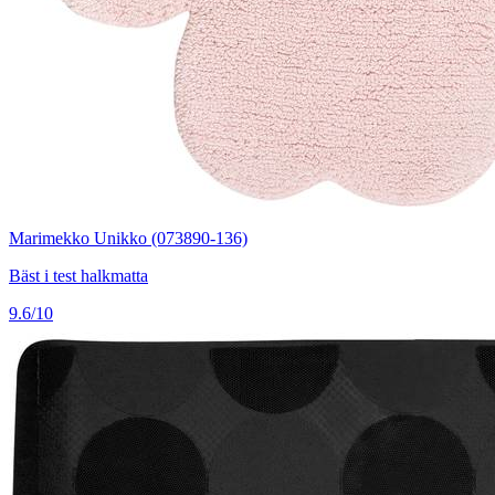
Marimekko Unikko (073890-136)
Bäst i test halkmatta
9.6/10