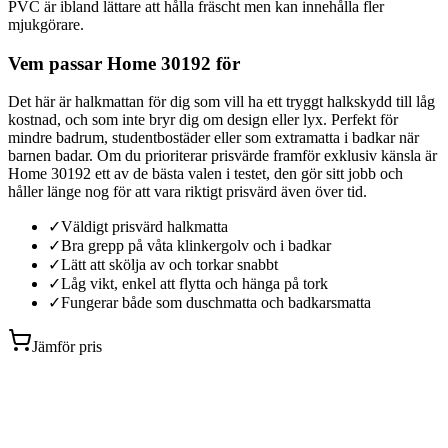
PVC är ibland lättare att hålla fräscht men kan innehålla fler
mjukgörare.
Vem passar Home 30192 för
Det här är halkmattan för dig som vill ha ett tryggt halkskydd till låg
kostnad, och som inte bryr dig om design eller lyx. Perfekt för
mindre badrum, studentbostäder eller som extramatta i badkar när
barnen badar. Om du prioriterar prisvärde framför exklusiv känsla är
Home 30192 ett av de bästa valen i testet, den gör sitt jobb och
håller länge nog för att vara riktigt prisvärd även över tid.
✓
Väldigt prisvärd halkmatta
✓
Bra grepp på våta klinkergolv och i badkar
✓
Lätt att skölja av och torkar snabbt
✓
Låg vikt, enkel att flytta och hänga på tork
✓
Fungerar både som duschmatta och badkarsmatta
Jämför pris