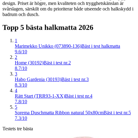
design. Priset är högre, men kvaliteten och trygghetskänslan är
svårslagen, särskilt om du prioriterar både utseende och halkskydd i
badrum och dusch.
Topp 5 bästa
halkmatta
2026
1
Marimekko Unikko (073890-136)
Bäst i test halkmatta
9.6/10
2
Home (30192)
Bäst i test nr.2
8.7/10
3
Habo Gardenia (30193)
Bäst i test nr.3
8.3/10
4
Rätt Start (TRR93-1-XX)
Bäst i test nr.4
7.8/10
5
Sorema Duschmatta Ribbon natural 50x80cm
Bäst i test nr.5
7.3/10
Testets tre bästa