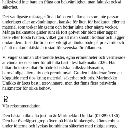
halkskydd inte bara en fråga om bekvämlighet, utan faktiskt också
säkerhet.
Det vanligaste misstaget är att köpa en halkmatta som inte passar
underlaget eller användningen, kanske för liten för badkaret, eller ett
material som torkar långsamt och börjar lukta efter några veckor.
Många halkmattor glider runt så fort golvet blir blött eller tappar
fäste efter första tvätten, vilket gör att man snabbt tröttnar och lägger
undan dem. Just därför är det viktigt att tänka både på prisvärde och
på att mattan faktiskt är testad för svenska förhållanden.
Vi väger samman oberoende tester, egna erfarenheter och verifierade
användarrecensioner för att hitta bäst i test halkmatta 2026. Här
hittar du testresultat för både klassiska halkskyddsmattor,
barnvänliga alternativ och premiumval. Guiden inkluderar även en
köpguide med tips kring material, säkerhet och pris. Marimekko
Unikko är årets bäst i test-vinnare, men det finns flera prisvärda
halkmattor för olika behov.
Vår rekommendation
Den bästa halkmatta just nu är Marimekko Unikko (073890-136).
Den har överlägset grepp även på blöta klinkergolv, känns robust
under fötterna och lyckas kombinera säkerhet med riktigt snygg