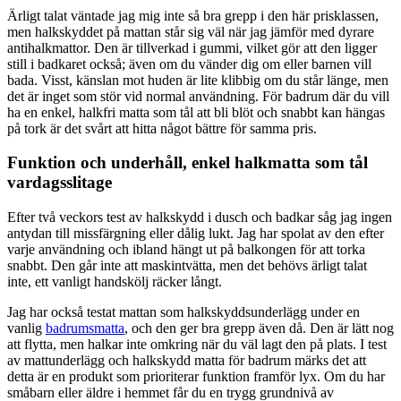
Ärligt talat väntade jag mig inte så bra grepp i den här prisklassen,
men halkskyddet på mattan står sig väl när jag jämför med dyrare
antihalkmattor. Den är tillverkad i gummi, vilket gör att den ligger
still i badkaret också; även om du vänder dig om eller barnen vill
bada. Visst, känslan mot huden är lite klibbig om du står länge, men
det är inget som stör vid normal användning. För badrum där du vill
ha en enkel, halkfri matta som tål att bli blöt och snabbt kan hängas
på tork är det svårt att hitta något bättre för samma pris.
Funktion och underhåll, enkel halkmatta som tål
vardagsslitage
Efter två veckors test av halkskydd i dusch och badkar såg jag ingen
antydan till missfärgning eller dålig lukt. Jag har spolat av den efter
varje användning och ibland hängt ut på balkongen för att torka
snabbt. Den går inte att maskintvätta, men det behövs ärligt talat
inte, ett vanligt handskölj räcker långt.
Jag har också testat mattan som halkskyddsunderlägg under en
vanlig
badrumsmatta
, och den ger bra grepp även då. Den är lätt nog
att flytta, men halkar inte omkring när du väl lagt den på plats. I test
av mattunderlägg och halkskydd matta för badrum märks det att
detta är en produkt som prioriterar funktion framför lyx. Om du har
småbarn eller äldre i hemmet får du en trygg grundnivå av