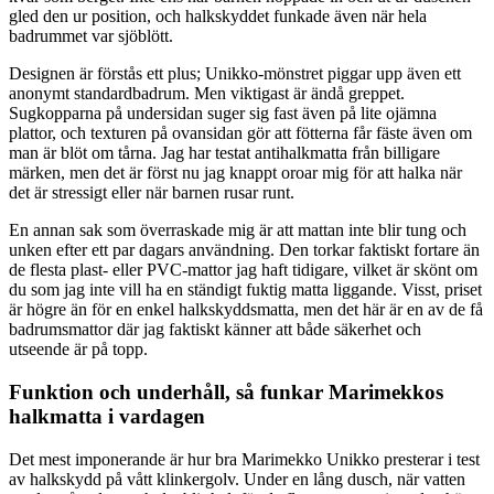
gled den ur position, och halkskyddet funkade även när hela
badrummet var sjöblött.
Designen är förstås ett plus; Unikko-mönstret piggar upp även ett
anonymt standardbadrum. Men viktigast är ändå greppet.
Sugkopparna på undersidan suger sig fast även på lite ojämna
plattor, och texturen på ovansidan gör att fötterna får fäste även om
man är blöt om tårna. Jag har testat antihalkmatta från billigare
märken, men det är först nu jag knappt oroar mig för att halka när
det är stressigt eller när barnen rusar runt.
En annan sak som överraskade mig är att mattan inte blir tung och
unken efter ett par dagars användning. Den torkar faktiskt fortare än
de flesta plast- eller PVC-mattor jag haft tidigare, vilket är skönt om
du som jag inte vill ha en ständigt fuktig matta liggande. Visst, priset
är högre än för en enkel halkskyddsmatta, men det här är en av de få
badrumsmattor där jag faktiskt känner att både säkerhet och
utseende är på topp.
Funktion och underhåll, så funkar Marimekkos
halkmatta i vardagen
Det mest imponerande är hur bra Marimekko Unikko presterar i test
av halkskydd på vått klinkergolv. Under en lång dusch, när vatten