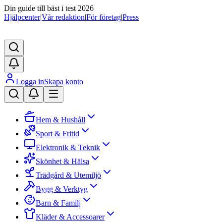
Din guide till bäst i test 2026
Hjälpcenter
|
Vår redaktion
|
För företag
|
Press
Logga in
Skapa konto
Hem & Hushåll
Sport & Fritid
Elektronik & Teknik
Skönhet & Hälsa
Trädgård & Utemiljö
Bygg & Verktyg
Barn & Familj
Kläder & Accessoarer