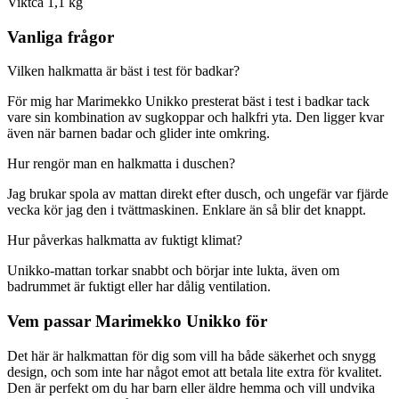
Vikt
ca 1,1 kg
Vanliga frågor
Vilken halkmatta är bäst i test för badkar?
För mig har Marimekko Unikko presterat bäst i test i badkar tack
vare sin kombination av sugkoppar och halkfri yta. Den ligger kvar
även när barnen badar och glider inte omkring.
Hur rengör man en halkmatta i duschen?
Jag brukar spola av mattan direkt efter dusch, och ungefär var fjärde
vecka kör jag den i tvättmaskinen. Enklare än så blir det knappt.
Hur påverkas halkmatta av fuktigt klimat?
Unikko-mattan torkar snabbt och börjar inte lukta, även om
badrummet är fuktigt eller har dålig ventilation.
Vem passar Marimekko Unikko för
Det här är halkmattan för dig som vill ha både säkerhet och snygg
design, och som inte har något emot att betala lite extra för kvalitet.
Den är perfekt om du har barn eller äldre hemma och vill undvika