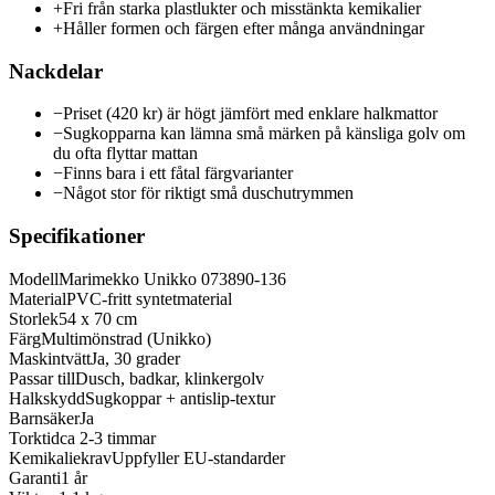
+
Fri från starka plastlukter och misstänkta kemikalier
+
Håller formen och färgen efter många användningar
Nackdelar
−
Priset (420 kr) är högt jämfört med enklare halkmattor
−
Sugkopparna kan lämna små märken på känsliga golv om
du ofta flyttar mattan
−
Finns bara i ett fåtal färgvarianter
−
Något stor för riktigt små duschutrymmen
Specifikationer
Modell
Marimekko Unikko 073890-136
Material
PVC-fritt syntetmaterial
Storlek
54 x 70 cm
Färg
Multimönstrad (Unikko)
Maskintvätt
Ja, 30 grader
Passar till
Dusch, badkar, klinkergolv
Halkskydd
Sugkoppar + antislip-textur
Barnsäker
Ja
Torktid
ca 2-3 timmar
Kemikaliekrav
Uppfyller EU-standarder
Garanti
1 år