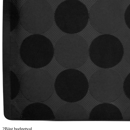
2
Bäst budgetval