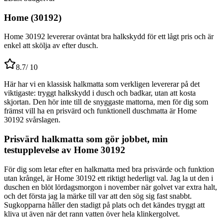
Home (30192)
Home 30192 levererar oväntat bra halkskydd för ett lågt pris och är
enkel att skölja av efter dusch.
8.7
/ 10
Här har vi en klassisk halkmatta som verkligen levererar på det
viktigaste: tryggt halkskydd i dusch och badkar, utan att kosta
skjortan. Den hör inte till de snyggaste mattorna, men för dig som
främst vill ha en prisvärd och funktionell duschmatta är Home
30192 svårslagen.
Prisvärd halkmatta som gör jobbet, min
testupplevelse av Home 30192
För dig som letar efter en halkmatta med bra prisvärde och funktion
utan krångel, är Home 30192 ett riktigt hederligt val. Jag la ut den i
duschen en blöt lördagsmorgon i november när golvet var extra halt,
och det första jag la märke till var att den sög sig fast snabbt.
Sugkopparna håller den stadigt på plats och det kändes tryggt att
kliva ut även när det rann vatten över hela klinkergolvet.