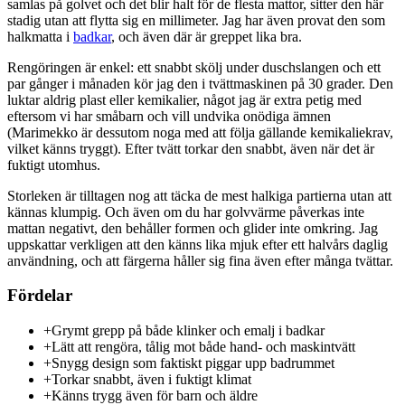
samlas på golvet och det blir halt för de flesta mattor, sitter den här
stadig utan att flytta sig en millimeter. Jag har även provat den som
halkmatta i
badkar
, och även där är greppet lika bra.
Rengöringen är enkel: ett snabbt skölj under duschslangen och ett
par gånger i månaden kör jag den i tvättmaskinen på 30 grader. Den
luktar aldrig plast eller kemikalier, något jag är extra petig med
eftersom vi har småbarn och vill undvika onödiga ämnen
(Marimekko är dessutom noga med att följa gällande kemikaliekrav,
vilket känns tryggt). Efter tvätt torkar den snabbt, även när det är
fuktigt utomhus.
Storleken är tilltagen nog att täcka de mest halkiga partierna utan att
kännas klumpig. Och även om du har golvvärme påverkas inte
mattan negativt, den behåller formen och glider inte omkring. Jag
uppskattar verkligen att den känns lika mjuk efter ett halvårs daglig
användning, och att färgerna håller sig fina även efter många tvättar.
Fördelar
+
Grymt grepp på både klinker och emalj i badkar
+
Lätt att rengöra, tålig mot både hand- och maskintvätt
+
Snygg design som faktiskt piggar upp badrummet
+
Torkar snabbt, även i fuktigt klimat
+
Känns trygg även för barn och äldre