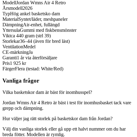
Modell
Jordan Wmns Air 4 Retro
Årsmodell
2026
Typ
Hög ankel basketsko dam
Material
Syntet/läder, meshpaneler
Dämpning
Air-enhet, fullängd
Yttersula
Gummi med fiskbensmönster
Vikt
ca 440 gram (strl 39)
Storlekar
36–44 (även för bred läst)
Ventilation
Medel
CE-märkning
Ja
Garanti
1 år via återförsäljare
Pris
1 925 kr
Färger
Flera (testad: White/Red)
Vanliga frågor
Vilka basketskor dam är bäst för inomhusspel?
Jordan Wmns Air 4 Retro är bäst i test för inomhusbasket tack vare
grepp och dämpning.
Hur väljer jag rätt storlek på basketskor dam från Jordan?
Välj din vanliga storlek eller gå upp ett halvt nummer om du har
breda fötter. Modellen är rymlig.