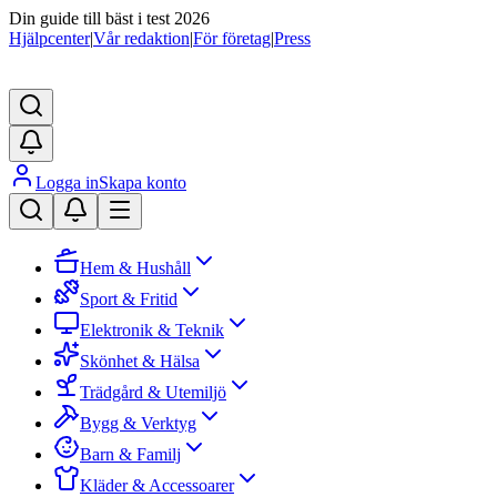
Din guide till bäst i test 2026
Hjälpcenter
|
Vår redaktion
|
För företag
|
Press
Logga in
Skapa konto
Hem & Hushåll
Sport & Fritid
Elektronik & Teknik
Skönhet & Hälsa
Trädgård & Utemiljö
Bygg & Verktyg
Barn & Familj
Kläder & Accessoarer