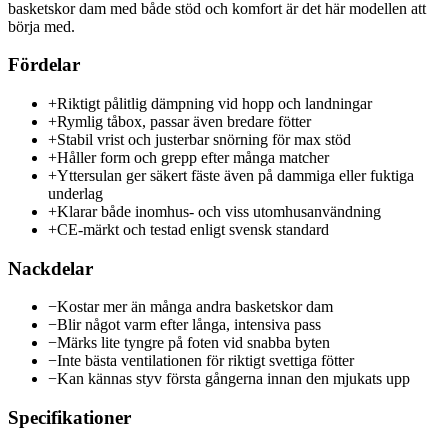
basketskor dam med både stöd och komfort är det här modellen att
börja med.
Fördelar
+
Riktigt pålitlig dämpning vid hopp och landningar
+
Rymlig tåbox, passar även bredare fötter
+
Stabil vrist och justerbar snörning för max stöd
+
Håller form och grepp efter många matcher
+
Yttersulan ger säkert fäste även på dammiga eller fuktiga
underlag
+
Klarar både inomhus- och viss utomhusanvändning
+
CE-märkt och testad enligt svensk standard
Nackdelar
−
Kostar mer än många andra basketskor dam
−
Blir något varm efter långa, intensiva pass
−
Märks lite tyngre på foten vid snabba byten
−
Inte bästa ventilationen för riktigt svettiga fötter
−
Kan kännas styv första gångerna innan den mjukats upp
Specifikationer