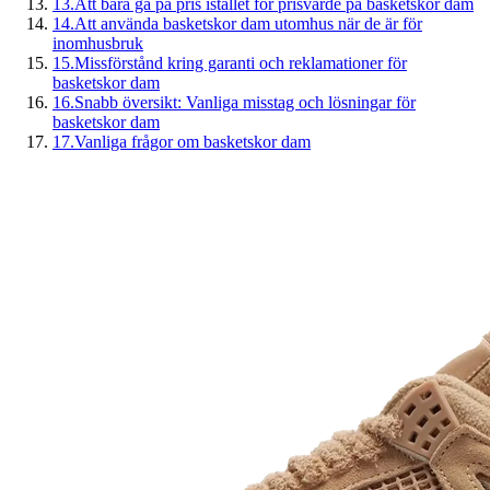
13
.
Att bara gå på pris istället för prisvärde på basketskor dam
14
.
Att använda basketskor dam utomhus när de är för
inomhusbruk
15
.
Missförstånd kring garanti och reklamationer för
basketskor dam
16
.
Snabb översikt: Vanliga misstag och lösningar för
basketskor dam
17
.
Vanliga frågor om basketskor dam