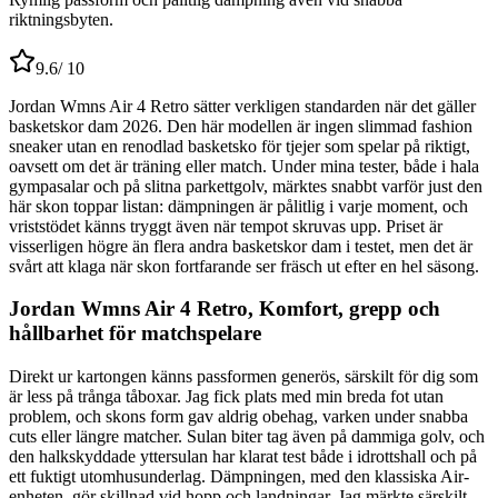
riktningsbyten.
9.6
/ 10
Jordan Wmns Air 4 Retro sätter verkligen standarden när det gäller
basketskor dam 2026. Den här modellen är ingen slimmad fashion
sneaker utan en renodlad basketsko för tjejer som spelar på riktigt,
oavsett om det är träning eller match. Under mina tester, både i hala
gympasalar och på slitna parkettgolv, märktes snabbt varför just den
här skon toppar listan: dämpningen är pålitlig i varje moment, och
vriststödet känns tryggt även när tempot skruvas upp. Priset är
visserligen högre än flera andra basketskor dam i testet, men det är
svårt att klaga när skon fortfarande ser fräsch ut efter en hel säsong.
Jordan Wmns Air 4 Retro, Komfort, grepp och
hållbarhet för matchspelare
Direkt ur kartongen känns passformen generös, särskilt för dig som
är less på trånga tåboxar. Jag fick plats med min breda fot utan
problem, och skons form gav aldrig obehag, varken under snabba
cuts eller längre matcher. Sulan biter tag även på dammiga golv, och
den halkskyddade yttersulan har klarat test både i idrottshall och på
ett fuktigt utomhusunderlag. Dämpningen, med den klassiska Air-
enheten, gör skillnad vid hopp och landningar. Jag märkte särskilt