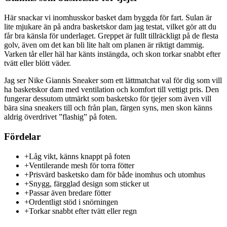
Här snackar vi inomhusskor basket dam byggda för fart. Sulan är
lite mjukare än på andra basketskor dam jag testat, vilket gör att du
får bra känsla för underlaget. Greppet är fullt tillräckligt på de flesta
golv, även om det kan bli lite halt om planen är riktigt dammig.
Varken tår eller häl har känts instängda, och skon torkar snabbt efter
tvätt eller blött väder.
Jag ser Nike Giannis Sneaker som ett lättmatchat val för dig som vill
ha basketskor dam med ventilation och komfort till vettigt pris. Den
fungerar dessutom utmärkt som basketsko för tjejer som även vill
bära sina sneakers till och från plan, färgen syns, men skon känns
aldrig överdrivet ”flashig” på foten.
Fördelar
+
Låg vikt, känns knappt på foten
+
Ventilerande mesh för torra fötter
+
Prisvärd basketsko dam för både inomhus och utomhus
+
Snygg, färgglad design som sticker ut
+
Passar även bredare fötter
+
Ordentligt stöd i snörningen
+
Torkar snabbt efter tvätt eller regn