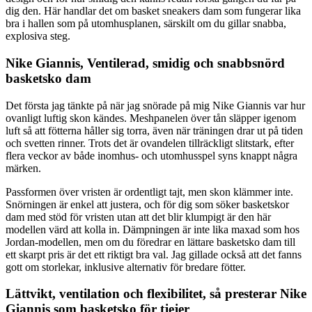
dig den. Här handlar det om basket sneakers dam som fungerar lika
bra i hallen som på utomhusplanen, särskilt om du gillar snabba,
explosiva steg.
Nike Giannis, Ventilerad, smidig och snabbsnörd
basketsko dam
Det första jag tänkte på när jag snörade på mig Nike Giannis var hur
ovanligt luftig skon kändes. Meshpanelen över tån släpper igenom
luft så att fötterna håller sig torra, även när träningen drar ut på tiden
och svetten rinner. Trots det är ovandelen tillräckligt slitstark, efter
flera veckor av både inomhus- och utomhusspel syns knappt några
märken.
Passformen över vristen är ordentligt tajt, men skon klämmer inte.
Snörningen är enkel att justera, och för dig som söker basketskor
dam med stöd för vristen utan att det blir klumpigt är den här
modellen värd att kolla in. Dämpningen är inte lika maxad som hos
Jordan-modellen, men om du föredrar en lättare basketsko dam till
ett skarpt pris är det ett riktigt bra val. Jag gillade också att det fanns
gott om storlekar, inklusive alternativ för bredare fötter.
Lättvikt, ventilation och flexibilitet, så presterar Nike
Giannis som basketsko för tjejer