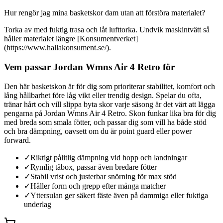
Hur rengör jag mina basketskor dam utan att förstöra materialet?
Torka av med fuktig trasa och låt lufttorka. Undvik maskintvätt så
håller materialet längre [Konsumentverket]
(https://www.hallakonsument.se/).
Vem passar Jordan Wmns Air 4 Retro för
Den här basketskon är för dig som prioriterar stabilitet, komfort och
lång hållbarhet före låg vikt eller trendig design. Spelar du ofta,
tränar hårt och vill slippa byta skor varje säsong är det värt att lägga
pengarna på Jordan Wmns Air 4 Retro. Skon funkar lika bra för dig
med breda som smala fötter, och passar dig som vill ha både stöd
och bra dämpning, oavsett om du är point guard eller power
forward.
✓
Riktigt pålitlig dämpning vid hopp och landningar
✓
Rymlig tåbox, passar även bredare fötter
✓
Stabil vrist och justerbar snörning för max stöd
✓
Håller form och grepp efter många matcher
✓
Yttersulan ger säkert fäste även på dammiga eller fuktiga
underlag