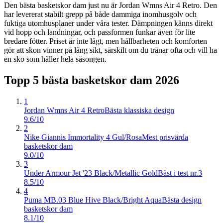
Den bästa basketskor dam just nu är Jordan Wmns Air 4 Retro. Den
har levererat stabilt grepp på både dammiga inomhusgolv och
fuktiga utomhusplaner under våra tester. Dämpningen känns direkt
vid hopp och landningar, och passformen funkar även för lite
bredare fötter. Priset är inte lågt, men hållbarheten och komforten
gör att skon vinner på lång sikt, särskilt om du tränar ofta och vill ha
en sko som håller hela säsongen.
Topp 5 bästa
basketskor dam
2026
1
Jordan Wmns Air 4 Retro
Bästa klassiska design
9.6/10
2
Nike Giannis Immortality 4 Gul/Rosa
Mest prisvärda
basketskor dam
9.0/10
3
Under Armour Jet '23 Black/Metallic Gold
Bäst i test nr.3
8.5/10
4
Puma MB.03 Blue Hive Black/Bright Aqua
Bästa design
basketskor dam
8.1/10