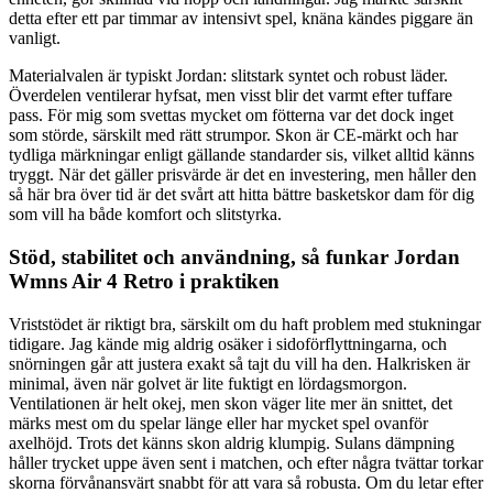
detta efter ett par timmar av intensivt spel, knäna kändes piggare än
vanligt.
Materialvalen är typiskt Jordan: slitstark syntet och robust läder.
Överdelen ventilerar hyfsat, men visst blir det varmt efter tuffare
pass. För mig som svettas mycket om fötterna var det dock inget
som störde, särskilt med rätt strumpor. Skon är CE-märkt och har
tydliga märkningar enligt gällande standarder sis, vilket alltid känns
tryggt. När det gäller prisvärde är det en investering, men håller den
så här bra över tid är det svårt att hitta bättre basketskor dam för dig
som vill ha både komfort och slitstyrka.
Stöd, stabilitet och användning, så funkar Jordan
Wmns Air 4 Retro i praktiken
Vriststödet är riktigt bra, särskilt om du haft problem med stukningar
tidigare. Jag kände mig aldrig osäker i sidoförflyttningarna, och
snörningen går att justera exakt så tajt du vill ha den. Halkrisken är
minimal, även när golvet är lite fuktigt en lördagsmorgon.
Ventilationen är helt okej, men skon väger lite mer än snittet, det
märks mest om du spelar länge eller har mycket spel ovanför
axelhöjd. Trots det känns skon aldrig klumpig. Sulans dämpning
håller trycket uppe även sent i matchen, och efter några tvättar torkar
skorna förvånansvärt snabbt för att vara så robusta. Om du letar efter