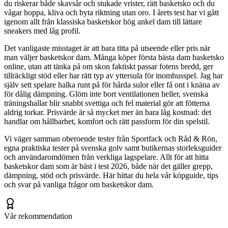
du riskerar både skavsår och stukade vrister, rätt basketsko och du
vågar hoppa, kliva och byta riktning utan oro. I årets test har vi gått
igenom allt från klassiska basketskor hög ankel dam till lättare
sneakers med låg profil.
Det vanligaste misstaget är att bara titta på utseende eller pris när
man väljer basketskor dam. Många köper första bästa dam basketsko
online, utan att tänka på om skon faktiskt passar fotens bredd, ger
tillräckligt stöd eller har rätt typ av yttersula för inomhusspel. Jag har
själv sett spelare halka runt på för hårda sulor eller få ont i knäna av
för dålig dämpning. Glöm inte bort ventilationen heller, svenska
träningshallar blir snabbt svettiga och fel material gör att fötterna
aldrig torkar. Prisvärde är så mycket mer än bara låg kostnad: det
handlar om hållbarhet, komfort och rätt passform för din spelstil.
Vi väger samman oberoende tester från Sportfack och Råd & Rön,
egna praktiska tester på svenska golv samt butikernas storleksguider
och användaromdömen från verkliga lagspelare. Allt för att hitta
basketskor dam som är bäst i test 2026, både när det gäller grepp,
dämpning, stöd och prisvärde. Här hittar du hela vår köpguide, tips
och svar på vanliga frågor om basketskor dam.
Vår rekommendation