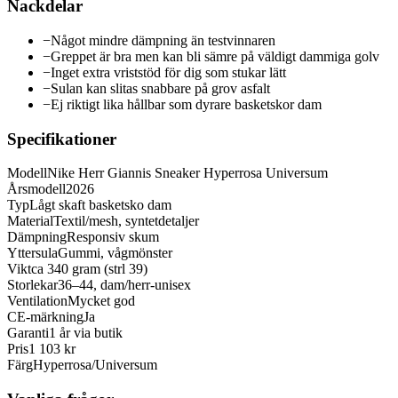
Nackdelar
−
Något mindre dämpning än testvinnaren
−
Greppet är bra men kan bli sämre på väldigt dammiga golv
−
Inget extra vriststöd för dig som stukar lätt
−
Sulan kan slitas snabbare på grov asfalt
−
Ej riktigt lika hållbar som dyrare basketskor dam
Specifikationer
Modell
Nike Herr Giannis Sneaker Hyperrosa Universum
Årsmodell
2026
Typ
Lågt skaft basketsko dam
Material
Textil/mesh, syntetdetaljer
Dämpning
Responsiv skum
Yttersula
Gummi, vågmönster
Vikt
ca 340 gram (strl 39)
Storlekar
36–44, dam/herr-unisex
Ventilation
Mycket god
CE-märkning
Ja
Garanti
1 år via butik
Pris
1 103 kr
Färg
Hyperrosa/Universum