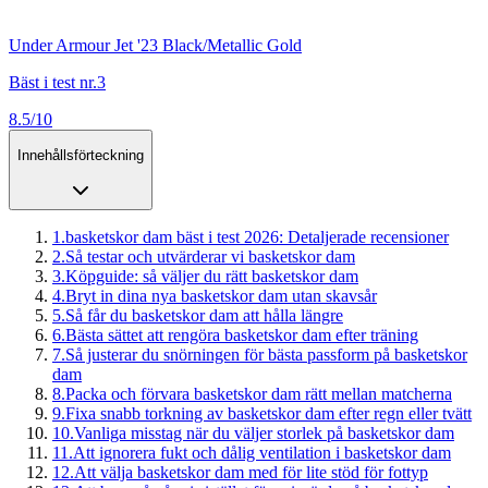
Under Armour Jet '23 Black/Metallic Gold
Bäst i test nr.3
8.5/10
Innehållsförteckning
1
.
basketskor dam bäst i test 2026: Detaljerade recensioner
2
.
Så testar och utvärderar vi basketskor dam
3
.
Köpguide: så väljer du rätt basketskor dam
4
.
Bryt in dina nya basketskor dam utan skavsår
5
.
Så får du basketskor dam att hålla längre
6
.
Bästa sättet att rengöra basketskor dam efter träning
7
.
Så justerar du snörningen för bästa passform på basketskor
dam
8
.
Packa och förvara basketskor dam rätt mellan matcherna
9
.
Fixa snabb torkning av basketskor dam efter regn eller tvätt
10
.
Vanliga misstag när du väljer storlek på basketskor dam
11
.
Att ignorera fukt och dålig ventilation i basketskor dam
12
.
Att välja basketskor dam med för lite stöd för fottyp