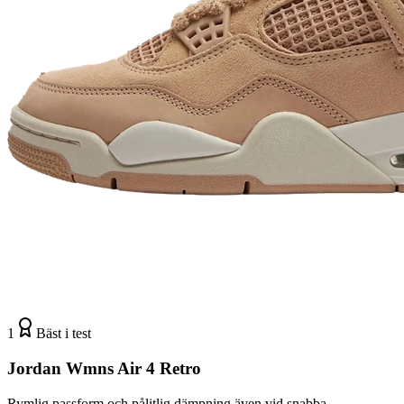
1
Bäst i test
Jordan Wmns Air 4 Retro
Rymlig passform och pålitlig dämpning även vid snabba