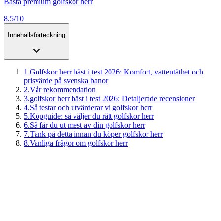
Bästa premium golfskor herr
8.5/10
Innehållsförteckning
1
.
Golfskor herr bäst i test 2026: Komfort, vattentäthet och
prisvärde på svenska banor
2
.
Vår rekommendation
3
.
golfskor herr bäst i test 2026: Detaljerade recensioner
4
.
Så testar och utvärderar vi golfskor herr
5
.
Köpguide: så väljer du rätt golfskor herr
6
.
Så får du ut mest av din golfskor herr
7
.
Tänk på detta innan du köper golfskor herr
8
.
Vanliga frågor om golfskor herr