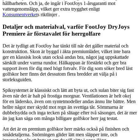
hållbarheten. Och ja, de ingår i FootJoys 1-årsgaranti mot
vattengenomsläpp, vilket ger extra trygghet enligt
Konsumentverket
s riktlinjer .
Detaljer och materialval, varför FootJoy DryJoys
Premiere är förstavalet för herrgolfare
Det är tydligt att FootJoy har tänkt till när det gäller material och
konstruktion. Skon är byggd i äkta premiumläder, vilket inte bara
ger en klassisk look utan också andas bra, något jag uppskattade
särskilt under varma rundor. Hälkappan är förstärkt och ger bra
support även för dig med högt fotvalv. För dig som söker bred läst
golfskor herr finns det dessutom flera bredder att välja på i
storleksguiden.
Spiksystemet är klassiskt och lätt att byta ut, och sulan biter sig fast
även när det är halt på frostiga morgnar. Ventilationen är helt okej
för en lädersko, även om syntetmodeller andas ännu lite bättre. Men
hellre något mer skydd mot regn än svettiga tår. Sömmarna är
dubbelsydda och inga tecken på slitage efter två säsonger, det är mer
än jag kan säga om många billigare golfskor herr jag testat.
Att det är en premium golfskor herr märks också på finishen och
smådetaljerna. Snörningen glider lätt men släpper inte, och