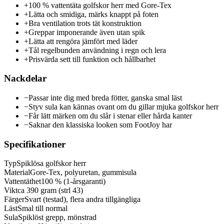
+
100 % vattentäta golfskor herr med Gore-Tex
+
Lätta och smidiga, märks knappt på foten
+
Bra ventilation trots tät konstruktion
+
Greppar imponerande även utan spik
+
Lätta att rengöra jämfört med läder
+
Tål regelbunden användning i regn och lera
+
Prisvärda sett till funktion och hållbarhet
Nackdelar
−
Passar inte dig med breda fötter, ganska smal läst
−
Styv sula kan kännas ovant om du gillar mjuka golfskor herr
−
Får lätt märken om du slår i stenar eller hårda kanter
−
Saknar den klassiska looken som FootJoy har
Specifikationer
Typ
Spiklösa golfskor herr
Material
Gore-Tex, polyuretan, gummisula
Vattentäthet
100 % (1-årsgaranti)
Vikt
ca 390 gram (strl 43)
Färger
Svart (testad), flera andra tillgängliga
Läst
Smal till normal
Sula
Spiklöst grepp, mönstrad