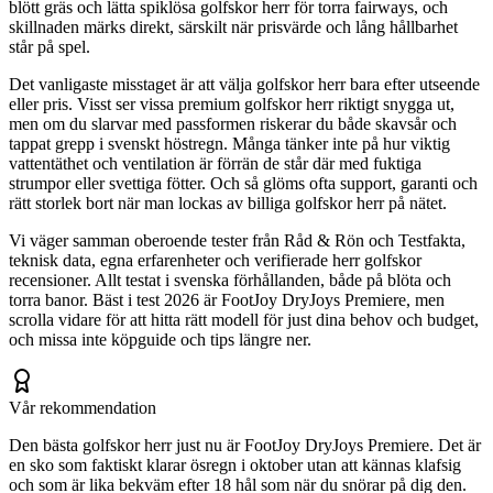
blött gräs och lätta spiklösa golfskor herr för torra fairways, och
skillnaden märks direkt, särskilt när prisvärde och lång hållbarhet
står på spel.
Det vanligaste misstaget är att välja golfskor herr bara efter utseende
eller pris. Visst ser vissa premium golfskor herr riktigt snygga ut,
men om du slarvar med passformen riskerar du både skavsår och
tappat grepp i svenskt höstregn. Många tänker inte på hur viktig
vattentäthet och ventilation är förrän de står där med fuktiga
strumpor eller svettiga fötter. Och så glöms ofta support, garanti och
rätt storlek bort när man lockas av billiga golfskor herr på nätet.
Vi väger samman oberoende tester från Råd & Rön och Testfakta,
teknisk data, egna erfarenheter och verifierade herr golfskor
recensioner. Allt testat i svenska förhållanden, både på blöta och
torra banor. Bäst i test 2026 är FootJoy DryJoys Premiere, men
scrolla vidare för att hitta rätt modell för just dina behov och budget,
och missa inte köpguide och tips längre ner.
Vår rekommendation
Den bästa golfskor herr just nu är FootJoy DryJoys Premiere. Det är
en sko som faktiskt klarar ösregn i oktober utan att kännas klafsig
och som är lika bekväm efter 18 hål som när du snörar på dig den.