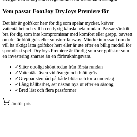
Vem passar FootJoy DryJoys Premiere för
Det här är golfskor herr för dig som spelar mycket, kräver
vattentäthet och vill ha en lyxig känsla hela rundan. Passar särskilt
bra för dig som inte kompromissar med komfort eller grepp, oavsett
om det är blött gräs eller snustorr fairway. Mindre intressant om du
vill ha riktigt lätta golfskor herr eller är ute efter en billig modell för
sporadiskt spel. DryJoys Premiere är för dig som ser golfskor som
en investering snarare än en förbrukningsvara.
✓
Sitter otroligt skönt redan från första rundan
✓
Vattentäta även vid ösregn och blött gräs
✓
Greppar stenhårt på både blöta och torra underlag
✓
Lång hållbarhet, ser nästan nya ut efter en säsong
✓
Bred läst och flera passformer
Jämför pris