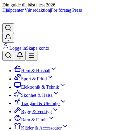
Din guide till bäst i test 2026
Hjälpcenter
|
Vår redaktion
|
För företag
|
Press
Logga in
Skapa konto
Hem & Hushåll
Sport & Fritid
Elektronik & Teknik
Skönhet & Hälsa
Trädgård & Utemiljö
Bygg & Verktyg
Barn & Familj
Kläder & Accessoarer