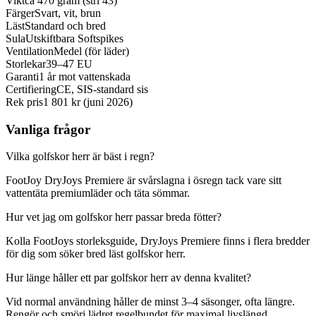
Vikt
ca 470 gram (strl 43)
Färger
Svart, vit, brun
Läst
Standard och bred
Sula
Utskiftbara Softspikes
Ventilation
Medel (för läder)
Storlekar
39–47 EU
Garanti
1 år mot vattenskada
Certifiering
CE, SIS-standard sis
Rek pris
1 801 kr (juni 2026)
Vanliga frågor
Vilka golfskor herr är bäst i regn?
FootJoy DryJoys Premiere är svårslagna i ösregn tack vare sitt
vattentäta premiumläder och täta sömmar.
Hur vet jag om golfskor herr passar breda fötter?
Kolla FootJoys storleksguide, DryJoys Premiere finns i flera bredder
för dig som söker bred läst golfskor herr.
Hur länge håller ett par golfskor herr av denna kvalitet?
Vid normal användning håller de minst 3–4 säsonger, ofta längre.
Rengör och smörj lädret regelbundet för maximal livslängd.