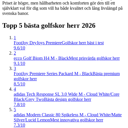
Priset är högre, men hållbarheten och komforten gör den till ett
självklart val för dig som vill ha både kvalitet och lång livslängd på
svenska banor.
Topp 5 bästa
golfskor herr
2026
1
FootJoy DryJoys Premiere
Golfskor herr bäst i test
9.6/10
2
ecco Golf Biom H4 M - Black
Mest prisvärda golfskor herr
9.1/10
3
FootJoy Premiere Series Packard M - Black
Bästa premium
golfskor herr
8.5/10
4
adidas Tech Response SL 3.0 Wide M - Cloud White/Core
Black/Grey Two
Bästa design golfskor herr
7.8/10
5
adidas Modern Classic 80 Spikeless M - Cloud White/Matte
Silver/Lucid Lemon
Mest innovativa golfskor herr
7.3/10