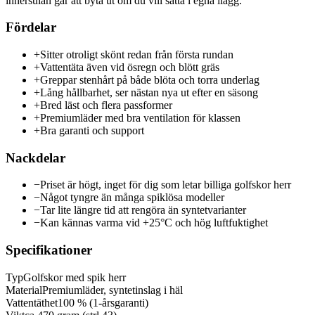
innersulan går att byta ut om du vill sätta i egna ilägg.
Fördelar
+
Sitter otroligt skönt redan från första rundan
+
Vattentäta även vid ösregn och blött gräs
+
Greppar stenhårt på både blöta och torra underlag
+
Lång hållbarhet, ser nästan nya ut efter en säsong
+
Bred läst och flera passformer
+
Premiumläder med bra ventilation för klassen
+
Bra garanti och support
Nackdelar
−
Priset är högt, inget för dig som letar billiga golfskor herr
−
Något tyngre än många spiklösa modeller
−
Tar lite längre tid att rengöra än syntetvarianter
−
Kan kännas varma vid +25°C och hög luftfuktighet
Specifikationer
Typ
Golfskor med spik herr
Material
Premiumläder, syntetinslag i häl
Vattentäthet
100 % (1-årsgaranti)