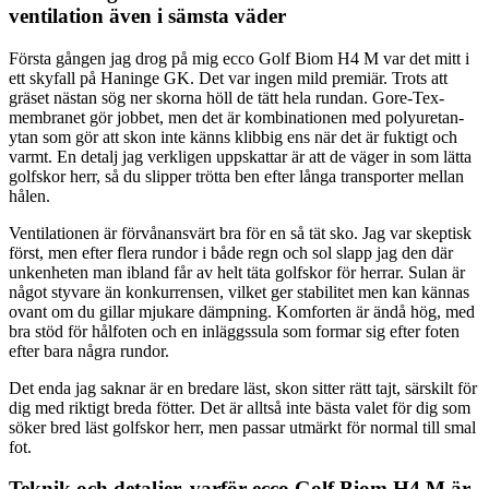
ventilation även i sämsta väder
Första gången jag drog på mig ecco Golf Biom H4 M var det mitt i
ett skyfall på Haninge GK. Det var ingen mild premiär. Trots att
gräset nästan sög ner skorna höll de tätt hela rundan. Gore-Tex-
membranet gör jobbet, men det är kombinationen med polyuretan-
ytan som gör att skon inte känns klibbig ens när det är fuktigt och
varmt. En detalj jag verkligen uppskattar är att de väger in som lätta
golfskor herr, så du slipper trötta ben efter långa transporter mellan
hålen.
Ventilationen är förvånansvärt bra för en så tät sko. Jag var skeptisk
först, men efter flera rundor i både regn och sol slapp jag den där
unkenheten man ibland får av helt täta golfskor för herrar. Sulan är
något styvare än konkurrensen, vilket ger stabilitet men kan kännas
ovant om du gillar mjukare dämpning. Komforten är ändå hög, med
bra stöd för hålfoten och en inläggssula som formar sig efter foten
efter bara några rundor.
Det enda jag saknar är en bredare läst, skon sitter rätt tajt, särskilt för
dig med riktigt breda fötter. Det är alltså inte bästa valet för dig som
söker bred läst golfskor herr, men passar utmärkt för normal till smal
fot.
Teknik och detaljer, varför ecco Golf Biom H4 M är