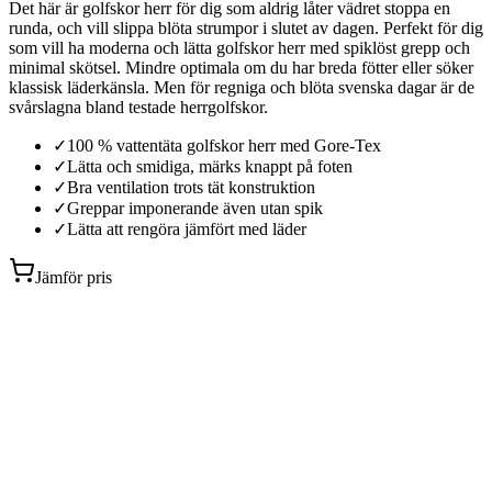
Det här är golfskor herr för dig som aldrig låter vädret stoppa en
runda, och vill slippa blöta strumpor i slutet av dagen. Perfekt för dig
som vill ha moderna och lätta golfskor herr med spiklöst grepp och
minimal skötsel. Mindre optimala om du har breda fötter eller söker
klassisk läderkänsla. Men för regniga och blöta svenska dagar är de
svårslagna bland testade herrgolfskor.
✓
100 % vattentäta golfskor herr med Gore-Tex
✓
Lätta och smidiga, märks knappt på foten
✓
Bra ventilation trots tät konstruktion
✓
Greppar imponerande även utan spik
✓
Lätta att rengöra jämfört med läder
Jämför pris