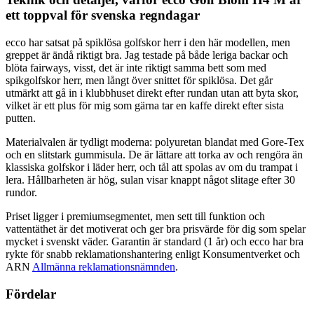
ett toppval för svenska regndagar
ecco har satsat på spiklösa golfskor herr i den här modellen, men
greppet är ändå riktigt bra. Jag testade på både leriga backar och
blöta fairways, visst, det är inte riktigt samma bett som med
spikgolfskor herr, men långt över snittet för spiklösa. Det går
utmärkt att gå in i klubbhuset direkt efter rundan utan att byta skor,
vilket är ett plus för mig som gärna tar en kaffe direkt efter sista
putten.
Materialvalen är tydligt moderna: polyuretan blandat med Gore-Tex
och en slitstark gummisula. De är lättare att torka av och rengöra än
klassiska golfskor i läder herr, och tål att spolas av om du trampat i
lera. Hållbarheten är hög, sulan visar knappt något slitage efter 30
rundor.
Priset ligger i premiumsegmentet, men sett till funktion och
vattentäthet är det motiverat och ger bra prisvärde för dig som spelar
mycket i svenskt väder. Garantin är standard (1 år) och ecco har bra
rykte för snabb reklamationshantering enligt Konsumentverket och
ARN
Allmänna reklamationsnämnden
.
Fördelar