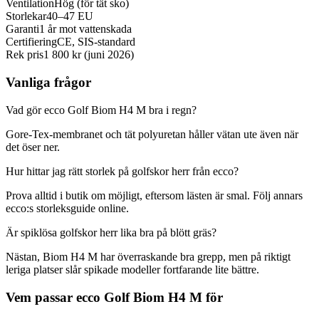
Ventilation
Hög (för tät sko)
Storlekar
40–47 EU
Garanti
1 år mot vattenskada
Certifiering
CE, SIS-standard
Rek pris
1 800 kr (juni 2026)
Vanliga frågor
Vad gör ecco Golf Biom H4 M bra i regn?
Gore-Tex-membranet och tät polyuretan håller vätan ute även när
det öser ner.
Hur hittar jag rätt storlek på golfskor herr från ecco?
Prova alltid i butik om möjligt, eftersom lästen är smal. Följ annars
ecco:s storleksguide online.
Är spiklösa golfskor herr lika bra på blött gräs?
Nästan, Biom H4 M har överraskande bra grepp, men på riktigt
leriga platser slår spikade modeller fortfarande lite bättre.
Vem passar ecco Golf Biom H4 M för