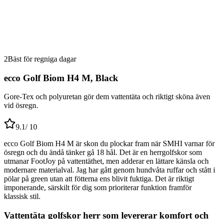
2
Bäst för regniga dagar
ecco Golf Biom H4 M, Black
Gore-Tex och polyuretan gör dem vattentäta och riktigt sköna även
vid ösregn.
9.1
/ 10
ecco Golf Biom H4 M är skon du plockar fram när SMHI varnar för
ösregn och du ändå tänker gå 18 hål. Det är en herrgolfskor som
utmanar FootJoy på vattentäthet, men adderar en lättare känsla och
modernare materialval. Jag har gått genom hundvåta ruffar och stått i
pölar på green utan att fötterna ens blivit fuktiga. Det är riktigt
imponerande, särskilt för dig som prioriterar funktion framför
klassisk stil.
Vattentäta golfskor herr som levererar komfort och