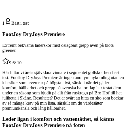
1
Bäst i test
FootJoy DryJoys Premiere
Extremt bekväma läderskor med oslagbart grepp även på blöta
greener.
9.6
/ 10
Här hittar vi årets självklara vinnare i segmentet golfskor herr bäst i
test. FootJoy DryJoys Premiere är ingen anonym nykomling utan en
klassiker som levererar på högsta nivå, särskilt när det gäller
komfort, hållbarhet och grepp på svenska banor. Jag har testat dem
under en säsong som bjudit på allt från ruskregn på Bro Hof till het
julihetta i Skåne. Resultatet? Det är svårt att hitta en sko som bockar
av så många krav på min lista, särskilt om du värdesätter
premiumkänsla och lång hållbarhet.
Leder ligan i komfort och vattentäthet, så känns
FootJoy DryJoys Premiere på foten