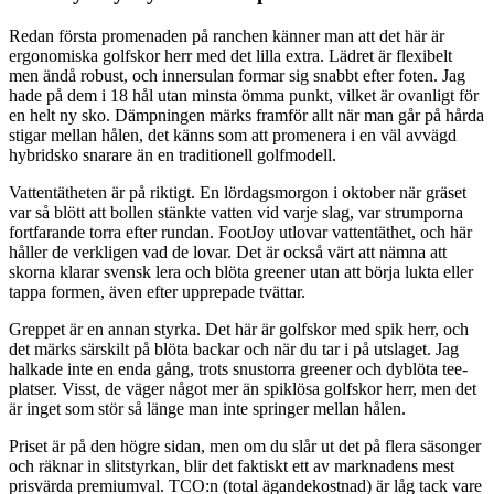
Redan första promenaden på ranchen känner man att det här är
ergonomiska golfskor herr med det lilla extra. Lädret är flexibelt
men ändå robust, och innersulan formar sig snabbt efter foten. Jag
hade på dem i 18 hål utan minsta ömma punkt, vilket är ovanligt för
en helt ny sko. Dämpningen märks framför allt när man går på hårda
stigar mellan hålen, det känns som att promenera i en väl avvägd
hybridsko snarare än en traditionell golfmodell.
Vattentätheten är på riktigt. En lördagsmorgon i oktober när gräset
var så blött att bollen stänkte vatten vid varje slag, var strumporna
fortfarande torra efter rundan. FootJoy utlovar vattentäthet, och här
håller de verkligen vad de lovar. Det är också värt att nämna att
skorna klarar svensk lera och blöta greener utan att börja lukta eller
tappa formen, även efter upprepade tvättar.
Greppet är en annan styrka. Det här är golfskor med spik herr, och
det märks särskilt på blöta backar och när du tar i på utslaget. Jag
halkade inte en enda gång, trots snustorra greener och dyblöta tee-
platser. Visst, de väger något mer än spiklösa golfskor herr, men det
är inget som stör så länge man inte springer mellan hålen.
Priset är på den högre sidan, men om du slår ut det på flera säsonger
och räknar in slitstyrkan, blir det faktiskt ett av marknadens mest
prisvärda premiumval. TCO:n (total ägandekostnad) är låg tack vare