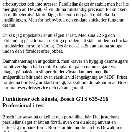
arbetsstycket och inte stressar. Parallellanslaget är stabilt men har lite
mer glapp än Dewalt, så vill du ha fullständig precision för snickeri
på millimeternivå får du lägga lite extra tid på att dubbelkolla
inställningen. Men för hobbybruk och enklare snickerier fungerar
det fint.
En sak jag uppskattar är att sågen är lätt. Med sina 22 kg och
bärhandtag på sidorna är det inga problem att ställa ut den på bockar
i trädgården en solig vårdag. Det är också skönt att kunna stoppa
undan den i förrådet efter jobbet.
Dammhanteringen är godkänd, men kräver en hygglig dammsugare
för att verkligen hålla rent. Kopplar du på en dammsugare via
uttaget på baksidan slipper du det värsta dammet, men lite
småpartiklar blir ändå kvar, särskilt vid långsågning av MDF. Priset
för denna bordssåg är klart rimligt, särskilt om du räknar in att Bosch
har bra reservdelsservice och två års garanti.
Funktioner och känsla, Bosch GTS 635-216
Professional i test
Bosch har satsat på enkelhet och portabilitet här. Det justerbara
parallellanslaget är lätt att förstå, även om du aldrig använt en
cirkelsåg för bänk förut. Bordet är lite mindre än hos Dewalt, men