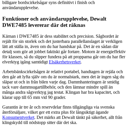
billigare bordscirkelsågar syns definitivt i finish och
användarupplevelse.
Funktioner och användarupplevelse, Dewalt
DWE7485 levererar där det räknas
Kärnan i DWE7485 är dess stabilitet och precision. Sågbordet är
rejält för sin storlek och det justerbara parallellanslaget är verkligen
lätt att ställa in, även om du har handskar på. Det är en sådan där
detalj som gör att jobbet faktiskt går fortare. Motorn är energieffektiv
för klassen, så du slipper fundera på att propparna går om du har fler
elverktyg igång samtidigt
Elsäkerhetsverket
.
Arbetsbänkscirkelsågen är relativt portabel, handtagen är rejäla och
den går att lyfta själv om du är normalstark, men det är ingen såg du
släpar ut och in från bilen varje dag. Dammhanteringen är smidig
tack vare dammsugartillbehör, och den lämnar mindre spill än
många andra sågverktyg jag testat. Klingan har bra kapacitet, och
klarar upp till 65 mm vid 90 grader.
Garantin är tre år och reservdelar finns tillgängliga via svenska
återförsäljare, vilket ger ett extra plus för långsiktigt ägande
Konsumentverket
. Det märks att Dewalt tänkt på säkerhet, allt från
klingskydd till nödstopp sitter där det ska.