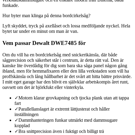
funkade.
Hur byter man klinga på denna bordcirkelsåg?
Lyft skyddet, tryck på axellåset och lossa medföljande nyckel. Hela
bytet tar under en minut om man är van.
Vem passar Dewalt DWE7485 för
Om du vill ha en bordcirkelsåg med snickerikänsla, där både
sågprecision och säkerhet står i centrum, är detta rätt val. Den är
kanske lite överdådig för dig som bara ska såga panel någon gång
ibland, men för hemmafixaren eller den lilla verkstaden som vill ha
proffskänsla och lång hållbarhet är det svårt att hitta bättre prisvärde.
I mitt eget garage har den blivit en självklar arbetskompis året runt,
oavsett om det är björkfukt eller vinterkyla.
✓
Motorn klarar grovkapning och tjocka plank utan att tappa
fart
✓
Parallellanslaget är extremt lättjusterat och håller
inställningen
✓
Dammhanteringen funkar utmärkt med dammsugare
kopplad
✓
Bra snittprecision även i fuktigt och billigt trä