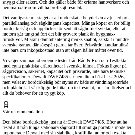
snyggt eller säkert. Och det gäller både för erfarna hantverkare och
hemmafixare som vill ha proffsigt resultat.
Det vanligaste misstaget är att underskatta betydelsen av justerbart
parallellanslag och sågklingans kapacitet. Många köper en för billig
bordcirkelsåg och upptäcker för sent att sågbordet sviktar, eller att
motorn går tungt så fort det blir grovare plank än byggmax-
furuskivor. Missar i dammhantering märks snabbt, särskilt i mindre
svenska garage där sågspån gärna tar över. Prisvärde handlar alltså
inte bara om inköpskostnad utan att sågen håller måttet över tid.
Vi väger samman oberoende tester från Råd & Rön och Testfakta
med egna praktiska erfarenheter i svenska klimat. Fokus ligger på
sågprecision, säkerhet, kapacitet och prisvärde, inte bara tekniska
specifikationer. Dewalt DWE7485 tar hem titeln bäst i test 2026,
men valet av bordcirkelsåg bör styras av både användningsområde
och plånbok. I vår köpguide hittar du testresultat, prisjämförelser och
allt du behöver för ett tryggt köp.
Vår rekommendation
Den bästa bordcirkelsåg just nu är Dewalt DWE7485. Efter att ha
testat allt från tunga stationära sågbord till smidiga portabla modeller
imponerade Dewalt med sin stabilitet, kraftfulla motor och exakta