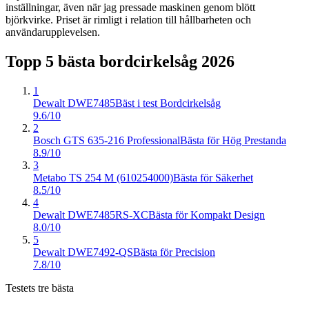
inställningar, även när jag pressade maskinen genom blött
björkvirke. Priset är rimligt i relation till hållbarheten och
användarupplevelsen.
Topp 5 bästa
bordcirkelsåg
2026
1
Dewalt DWE7485
Bäst i test Bordcirkelsåg
9.6/10
2
Bosch GTS 635-216 Professional
Bästa för Hög Prestanda
8.9/10
3
Metabo TS 254 M (610254000)
Bästa för Säkerhet
8.5/10
4
Dewalt DWE7485RS-XC
Bästa för Kompakt Design
8.0/10
5
Dewalt DWE7492-QS
Bästa för Precision
7.8/10
Testets tre bästa