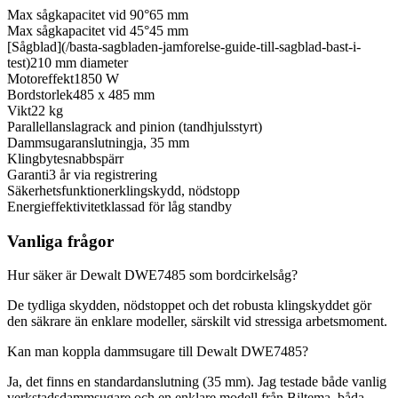
Max sågkapacitet vid 90°
65 mm
Max sågkapacitet vid 45°
45 mm
[Sågblad](/basta-sagbladen-jamforelse-guide-till-sagblad-bast-i-
test)
210 mm diameter
Motoreffekt
1850 W
Bordstorlek
485 x 485 mm
Vikt
22 kg
Parallellanslag
rack and pinion (tandhjulsstyrt)
Dammsugaranslutning
ja, 35 mm
Klingbyte
snabbspärr
Garanti
3 år via registrering
Säkerhetsfunktioner
klingskydd, nödstopp
Energieffektivitet
klassad för låg standby
Vanliga frågor
Hur säker är Dewalt DWE7485 som bordcirkelsåg?
De tydliga skydden, nödstoppet och det robusta klingskyddet gör
den säkrare än enklare modeller, särskilt vid stressiga arbetsmoment.
Kan man koppla dammsugare till Dewalt DWE7485?
Ja, det finns en standardanslutning (35 mm). Jag testade både vanlig
verkstadsdammsugare och en enklare modell från Biltema, båda