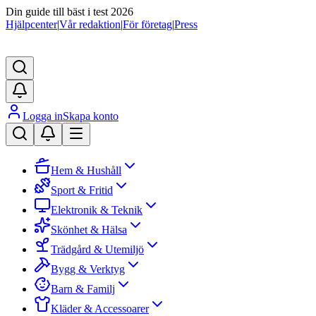
Din guide till bäst i test 2026
Hjälpcenter
|
Vår redaktion
|
För företag
|
Press
Logga in
Skapa konto
Hem & Hushåll
Sport & Fritid
Elektronik & Teknik
Skönhet & Hälsa
Trädgård & Utemiljö
Bygg & Verktyg
Barn & Familj
Kläder & Accessoarer