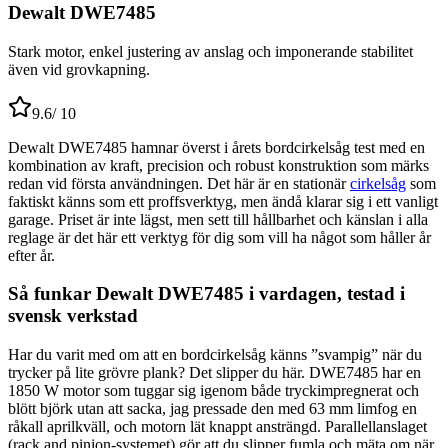
Dewalt DWE7485
Stark motor, enkel justering av anslag och imponerande stabilitet
även vid grovkapning.
9.6
/ 10
Dewalt DWE7485 hamnar överst i årets bordcirkelsåg test med en
kombination av kraft, precision och robust konstruktion som märks
redan vid första användningen. Det här är en stationär
cirkelsåg
som
faktiskt känns som ett proffsverktyg, men ändå klarar sig i ett vanligt
garage. Priset är inte lägst, men sett till hållbarhet och känslan i alla
reglage är det här ett verktyg för dig som vill ha något som håller år
efter år.
Så funkar Dewalt DWE7485 i vardagen, testad i
svensk verkstad
Har du varit med om att en bordcirkelsåg känns ”svampig” när du
trycker på lite grövre plank? Det slipper du här. DWE7485 har en
1850 W motor som tuggar sig igenom både tryckimpregnerat och
blött björk utan att sacka, jag pressade den med 63 mm limfog en
råkall aprilkväll, och motorn lät knappt ansträngd. Parallellanslaget
(rack and pinion-systemet) gör att du slipper fumla och mäta om när