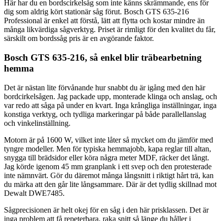
Här har du en bordscirkelsåg som inte känns skrämmande, ens för
dig som aldrig kört stationär såg förut. Bosch GTS 635-216
Professional är enkel att förstå, lätt att flytta och kostar mindre än
många likvärdiga sågverktyg. Priset är rimligt för den kvalitet du får,
särskilt om bordssåg pris är en avgörande faktor.
Bosch GTS 635-216, så enkel blir träbearbetning
hemma
Det är nästan lite förvånande hur snabbt du är igång med den här
bordcirkelsågen. Jag packade upp, monterade klinga och anslag, och
var redo att såga på under en kvart. Inga krångliga inställningar, inga
konstiga verktyg, och tydliga markeringar på både parallellanslag
och vinkelinställning.
Motorn är på 1600 W, vilket inte låter så mycket om du jämför med
tyngre modeller. Men för typiska hemmajobb, kapa reglar till altan,
snygga till brädsidor eller köra några meter MDF, räcker det långt.
Jag körde igenom 45 mm granplank i ett svep och den protesterade
inte nämnvärt. Gör du däremot många långsnitt i riktigt hårt trä, kan
du märka att den går lite långsammare. Där är det tydlig skillnad mot
Dewalt DWE7485.
Sågprecisionen är helt okej för en såg i den här prisklassen. Det är
inga problem att få repeterbara, raka snitt så länge du håller i