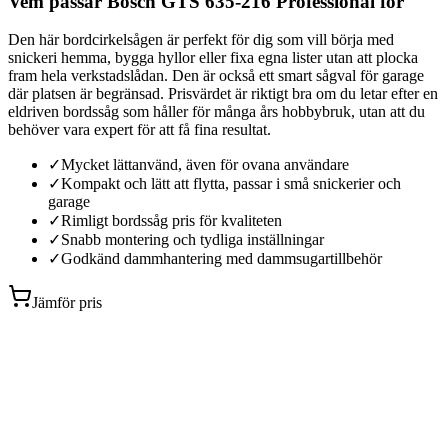
Vem passar Bosch GTS 635-216 Professional för
Den här bordcirkelsågen är perfekt för dig som vill börja med
snickeri hemma, bygga hyllor eller fixa egna lister utan att plocka
fram hela verkstadslådan. Den är också ett smart sågval för garage
där platsen är begränsad. Prisvärdet är riktigt bra om du letar efter en
eldriven bordssåg som håller för många års hobbybruk, utan att du
behöver vara expert för att få fina resultat.
✓
Mycket lättanvänd, även för ovana användare
✓
Kompakt och lätt att flytta, passar i små snickerier och
garage
✓
Rimligt bordssåg pris för kvaliteten
✓
Snabb montering och tydliga inställningar
✓
Godkänd dammhantering med dammsugartillbehör
Jämför pris