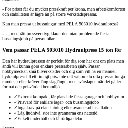
- För priset får du mycket presskraft per krona, men arbetskomforten
och stabiliteten är lägre än på större verkstadspressar.
Kan man pressa ut bussningar med PELA 503010 hydraulpress?
- Ja, med rätt pressverktyg klarar den utan problem de flesta
bussningsjobb på personbilar.
Vem passar PELA 503010 Hydraulpress 15 ton för
Den här hydraulpressen är perfekt för dig som har ont om plats men
ändå vill kunna göra enklare pressarbeten själv. Passar
hobbymeckar, små bilverkstäder och dig som vill ha en manuell
hydraulpress till ett rimligt pris. Inte rätt val om du ofta pressar tunga
ramdelar eller kräver lång slaglängd, men svårslagen när det gäller
format och prisvärde i hemmiljö.
✓
Extremt kompakt, får plats i de flesta garage och hobbyrum
✓
Prisvärd för enklare lager- och bussningsjobb
✓
Inga krav på elanslutning eller avancerad installation
✓
Låg ljudnivå, stör inte grannarna ens nattetid
✓
Enkelt underhåll och få rörliga delar