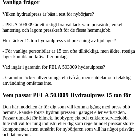
Vanliga frågor
Vilken hydraulpress är bäst i test för nybörjare?
- PELA 503009 är ett riktigt bra val tack vare prisvärde, enkel
hantering och lagom presskraft för de flesta hemmajobb.
Hur räcker 15 ton hydraulpress vid pressning av hjullager?
- För vanliga personbilar är 15 ton ofta tillräckligt, men äldre, rostiga
lager kan ibland kräva fler omtag.
Vad ingår i garantin för PELA 503009 hydraulpress?
- Garantin täcker tillverkningsfel i två år, men slitdelar och felaktig
användning omfattas inte.
Vem passar PELA 503009 Hydraulpress 15 ton för
Den här modellen är för dig som vill komma igång med pressjobb
hemma, kanske första hydraulpressen i garaget eller verkstaden.
Passar utmärkt för bilmek, hobbyprojekt och enklare servicejobb.
Inte rätt val för tung industri eller dig som regelbundet pressar större
komponenter, men utmärkt för nybörjaren som vill ha något prisvärt
och lättanvänt.