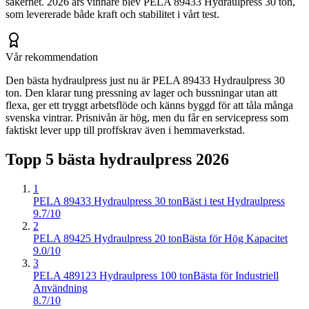
säkerhet. 2026 års vinnare blev PELA 89433 Hydraulpress 30 ton,
som levererade både kraft och stabilitet i vårt test.
Vår rekommendation
Den bästa hydraulpress just nu är PELA 89433 Hydraulpress 30
ton. Den klarar tung pressning av lager och bussningar utan att
flexa, ger ett tryggt arbetsflöde och känns byggd för att tåla många
svenska vintrar. Prisnivån är hög, men du får en servicepress som
faktiskt lever upp till proffskrav även i hemmaverkstad.
Topp 5 bästa
hydraulpress
2026
1
PELA 89433 Hydraulpress 30 ton
Bäst i test Hydraulpress
9.7/10
2
PELA 89425 Hydraulpress 20 ton
Bästa för Hög Kapacitet
9.0/10
3
PELA 489123 Hydraulpress 100 ton
Bästa för Industriell
Användning
8.7/10