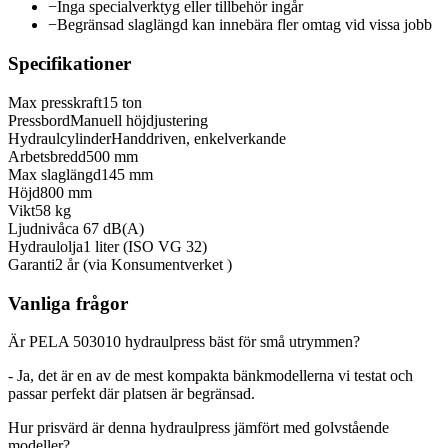
−
Inga specialverktyg eller tillbehör ingår
−
Begränsad slaglängd kan innebära fler omtag vid vissa jobb
Specifikationer
Max presskraft
15 ton
Pressbord
Manuell höjdjustering
Hydraulcylinder
Handdriven, enkelverkande
Arbetsbredd
500 mm
Max slaglängd
145 mm
Höjd
800 mm
Vikt
58 kg
Ljudnivå
ca 67 dB(A)
Hydraulolja
1 liter (ISO VG 32)
Garanti
2 år (via Konsumentverket )
Vanliga frågor
Är PELA 503010 hydraulpress bäst för små utrymmen?
- Ja, det är en av de mest kompakta bänkmodellerna vi testat och
passar perfekt där platsen är begränsad.
Hur prisvärd är denna hydraulpress jämfört med golvstående
modeller?