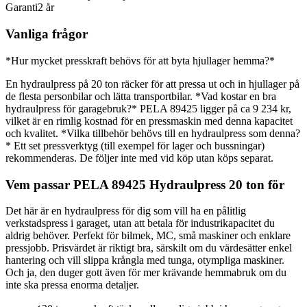
Garanti
2 år
Vanliga frågor
*Hur mycket presskraft behövs för att byta hjullager hemma?*
En hydraulpress på 20 ton räcker för att pressa ut och in hjullager på
de flesta personbilar och lätta transportbilar. *Vad kostar en bra
hydraulpress för garagebruk?* PELA 89425 ligger på ca 9 234 kr,
vilket är en rimlig kostnad för en pressmaskin med denna kapacitet
och kvalitet. *Vilka tillbehör behövs till en hydraulpress som denna?
* Ett set pressverktyg (till exempel för lager och bussningar)
rekommenderas. De följer inte med vid köp utan köps separat.
Vem passar PELA 89425 Hydraulpress 20 ton för
Det här är en hydraulpress för dig som vill ha en pålitlig
verkstadspress i garaget, utan att betala för industrikapacitet du
aldrig behöver. Perfekt för bilmek, MC, små maskiner och enklare
pressjobb. Prisvärdet är riktigt bra, särskilt om du värdesätter enkel
hantering och vill slippa krångla med tunga, otympliga maskiner.
Och ja, den duger gott även för mer krävande hemmabruk om du
inte ska pressa enorma detaljer.