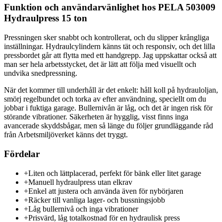
Funktion och användarvänlighet hos PELA 503009
Hydraulpress 15 ton
Pressningen sker snabbt och kontrollerat, och du slipper krångliga
inställningar. Hydraulcylindern känns tät och responsiv, och det lilla
pressbordet går att flytta med ett handgrepp. Jag uppskattar också att
man ser hela arbetsstycket, det är lätt att följa med visuellt och
undvika snedpressning.
När det kommer till underhåll är det enkelt: håll koll på hydrauloljan,
smörj regelbundet och torka av efter användning, speciellt om du
jobbar i fuktiga garage. Bullernivån är låg, och det är ingen risk för
störande vibrationer. Säkerheten är hygglig, visst finns inga
avancerade skyddsbågar, men så länge du följer grundläggande råd
från Arbetsmiljöverket känns det tryggt.
Fördelar
+
Liten och lättplacerad, perfekt för bänk eller litet garage
+
Manuell hydraulpress utan elkrav
+
Enkel att justera och använda även för nybörjaren
+
Räcker till vanliga lager- och bussningsjobb
+
Låg bullernivå och inga vibrationer
+
Prisvärd, låg totalkostnad för en hydraulisk press