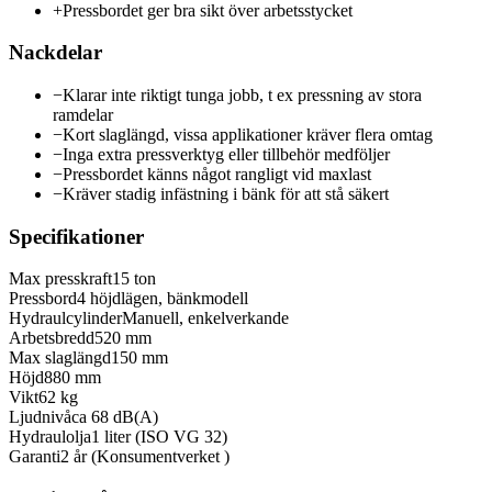
+
Pressbordet ger bra sikt över arbetsstycket
Nackdelar
−
Klarar inte riktigt tunga jobb, t ex pressning av stora
ramdelar
−
Kort slaglängd, vissa applikationer kräver flera omtag
−
Inga extra pressverktyg eller tillbehör medföljer
−
Pressbordet känns något rangligt vid maxlast
−
Kräver stadig infästning i bänk för att stå säkert
Specifikationer
Max presskraft
15 ton
Pressbord
4 höjdlägen, bänkmodell
Hydraulcylinder
Manuell, enkelverkande
Arbetsbredd
520 mm
Max slaglängd
150 mm
Höjd
880 mm
Vikt
62 kg
Ljudnivå
ca 68 dB(A)
Hydraulolja
1 liter (ISO VG 32)
Garanti
2 år (Konsumentverket )