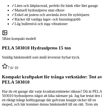
✓
Liten och lättplacerad, perfekt för bänk eller litet garage
✓
Manuell hydraulpress utan elkrav
✓
Enkel att justera och använda även för nybörjaren
✓
Räcker till vanliga lager- och bussningsjobb
✓
Låg bullernivå och inga vibrationer
5
Bäst kompakt modell
PELA 503010 Hydraulpress 15 ton
Smidig bänkmodell som ändå levererar hyfsat tryck.
7.6
/ 10
Kompakt kraftpaket för trånga verkstäder: Test av
PELA 503010
Har du ett garage där varje kvadratcentimeter räknas? Då är PELA
503010 hydraulpress något att kika närmare på. Jag har testat den i
ett riktigt trångt hobbygarage där golvytan knappt räcker till en
moped, och här kommer denna bänkmodell till sin rätt. Trots sin