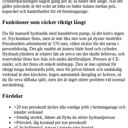
cylinderpackningen någon gång per år, så håller den länge. När det
gäller prisvärde är det svårt att hitta en bättre balans mellan pris,
kapacitet och hanterbarhet för ett hemmagarage.
Funktioner som räcker riktigt långt
Du får manuell hydraulik med handdriven pump, så det krävs ingen
el. Tryckmätare finns, men är inte lika stor som på dyrare modeller.
Pressbordets arbetsbredd är 570 mm, vilket räcker för det mesta i
personbilsväg. Det går snabbt att justera både bord och cylinder.
Hydraulcylindern är relativt lätt att serva om det skulle behövas, och
reservdelar finns hos Jula och andra återförsäljare. Pressen är CE-
märkt, och det finns ett enkelt nödstopp. Den är inte optimal för
riktigt tunga industriella jobb, men för privat bilmek och småskalig
verkstad är den klockren. Ingen automatisk återgång av kolven, så
du får veva tillbaka själv, men det är inget större problem vid normal
användning.
Fördelar
+
20 ton presskraft täcker alla vanliga jobb i hemmagarage och
mindre verkstad
+
Smidig storlek, lättare att flytta än större hydraulpressar
+
Prisvärd, låg kostnad per ton presskraft
+
Låg bullernivå, passar i garage nära bostad