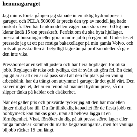
hemmagaraget
Jag minns första gången jag släpade in en riktig hydraulpress i
garaget, och PELA 503009 är precis den typ av modell jag hade
önskat då. Den här bänkmodellen väger bara strax över 60 kg men
klarar ändå 15 ton presskraft. Perfekt om du ska byta hjullager,
pressa ut bussningar eller göra mindre jobb på egen bil. Under testet
pressade jag ut ett par rostiga bakaxellager på min gamla Volvo, och
trots att presskraften är betydligt lägre än på proffsmodeller så gav
den inte vika.
Pressbordet är enkelt att justera och har flera höjdlägen för olika
jobb. Reglagen är raka och tydliga, det är svårt att göra fel. En detalj
jag gillar är att den är så pass smal att den får plats på en vanlig
arbetsbänk, har du trångt om utrymme i garaget är det guld värt. Den
kräver ingen el, det är en renodlad manuell hydraulpress, så du
slipper tänka på kablar och elsäkerhet.
När det gäller pris och prisvärde tycker jag att den här modellen
ligger riktigt bra till. Du får tillräcklig kapacitet för de flesta jobb en
hobbymeck kan tänkas göra, utan att behöva lägga ut en
förmögenhet. Visst, försöker du dig på att pressa större lager eller
tunga ramdelar kommer du märka begränsningarna, men för vanliga
biljobb räcker 15 ton långt.