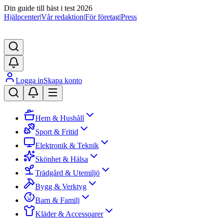
Din guide till bäst i test 2026
Hjälpcenter
|
Vår redaktion
|
För företag
|
Press
Logga in
Skapa konto
Hem & Hushåll
Sport & Fritid
Elektronik & Teknik
Skönhet & Hälsa
Trädgård & Utemiljö
Bygg & Verktyg
Barn & Familj
Kläder & Accessoarer