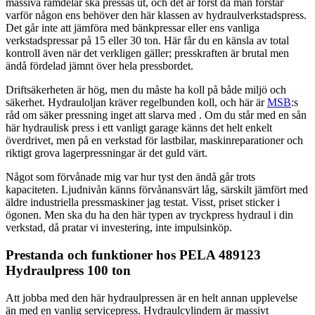
massiva ramdelar ska pressas ut, och det är först då man förstår
varför någon ens behöver den här klassen av hydraulverkstadspress.
Det går inte att jämföra med bänkpressar eller ens vanliga
verkstadspressar på 15 eller 30 ton. Här får du en känsla av total
kontroll även när det verkligen gäller; presskraften är brutal men
ändå fördelad jämnt över hela pressbordet.
Driftsäkerheten är hög, men du måste ha koll på både miljö och
säkerhet. Hydrauloljan kräver regelbunden koll, och här är
MSB
:s
råd om säker pressning inget att slarva med . Om du står med en sån
här hydraulisk press i ett vanligt garage känns det helt enkelt
överdrivet, men på en verkstad för lastbilar, maskinreparationer och
riktigt grova lagerpressningar är det guld värt.
Något som förvånade mig var hur tyst den ändå går trots
kapaciteten. Ljudnivån känns förvånansvärt låg, särskilt jämfört med
äldre industriella pressmaskiner jag testat. Visst, priset sticker i
ögonen. Men ska du ha den här typen av tryckpress hydraul i din
verkstad, då pratar vi investering, inte impulsinköp.
Prestanda och funktioner hos PELA 489123
Hydraulpress 100 ton
Att jobba med den här hydraulpressen är en helt annan upplevelse
än med en vanlig servicepress. Hydraulcylindern är massivt