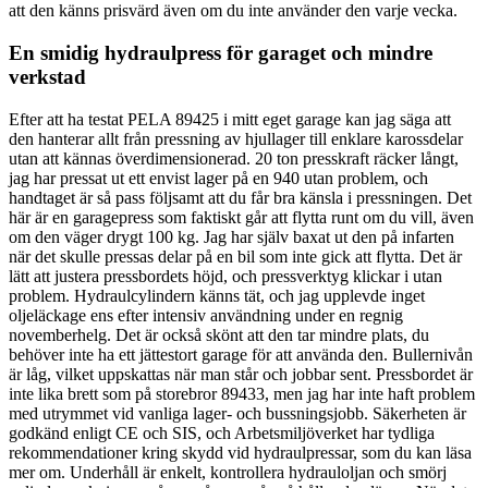
att den känns prisvärd även om du inte använder den varje vecka.
En smidig hydraulpress för garaget och mindre
verkstad
Efter att ha testat PELA 89425 i mitt eget garage kan jag säga att
den hanterar allt från pressning av hjullager till enklare karossdelar
utan att kännas överdimensionerad. 20 ton presskraft räcker långt,
jag har pressat ut ett envist lager på en 940 utan problem, och
handtaget är så pass följsamt att du får bra känsla i pressningen. Det
här är en garagepress som faktiskt går att flytta runt om du vill, även
om den väger drygt 100 kg. Jag har själv baxat ut den på infarten
när det skulle pressas delar på en bil som inte gick att flytta. Det är
lätt att justera pressbordets höjd, och pressverktyg klickar i utan
problem. Hydraulcylindern känns tät, och jag upplevde inget
oljeläckage ens efter intensiv användning under en regnig
novemberhelg. Det är också skönt att den tar mindre plats, du
behöver inte ha ett jättestort garage för att använda den. Bullernivån
är låg, vilket uppskattas när man står och jobbar sent. Pressbordet är
inte lika brett som på storebror 89433, men jag har inte haft problem
med utrymmet vid vanliga lager- och bussningsjobb. Säkerheten är
godkänd enligt CE och SIS, och Arbetsmiljöverket har tydliga
rekommendationer kring skydd vid hydraulpressar, som du kan läsa
mer om. Underhåll är enkelt, kontrollera hydrauloljan och smörj