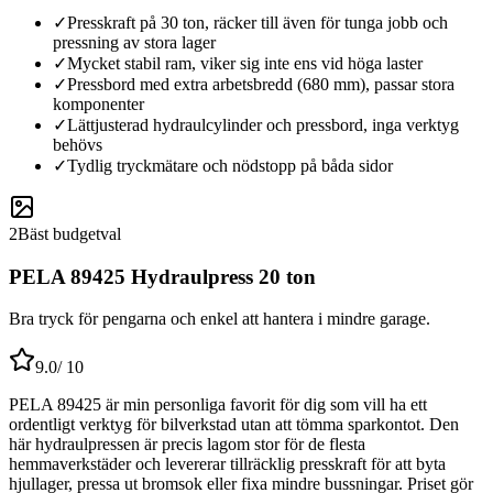
✓
Presskraft på 30 ton, räcker till även för tunga jobb och
pressning av stora lager
✓
Mycket stabil ram, viker sig inte ens vid höga laster
✓
Pressbord med extra arbetsbredd (680 mm), passar stora
komponenter
✓
Lättjusterad hydraulcylinder och pressbord, inga verktyg
behövs
✓
Tydlig tryckmätare och nödstopp på båda sidor
2
Bäst budgetval
PELA 89425 Hydraulpress 20 ton
Bra tryck för pengarna och enkel att hantera i mindre garage.
9.0
/ 10
PELA 89425 är min personliga favorit för dig som vill ha ett
ordentligt verktyg för bilverkstad utan att tömma sparkontot. Den
här hydraulpressen är precis lagom stor för de flesta
hemmaverkstäder och levererar tillräcklig presskraft för att byta
hjullager, pressa ut bromsok eller fixa mindre bussningar. Priset gör