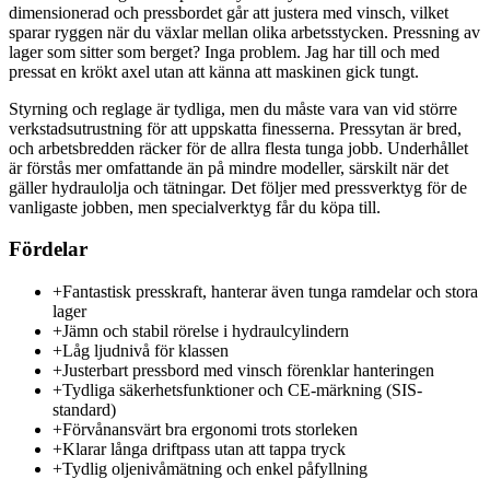
dimensionerad och pressbordet går att justera med vinsch, vilket
sparar ryggen när du växlar mellan olika arbetsstycken. Pressning av
lager som sitter som berget? Inga problem. Jag har till och med
pressat en krökt axel utan att känna att maskinen gick tungt.
Styrning och reglage är tydliga, men du måste vara van vid större
verkstadsutrustning för att uppskatta finesserna. Pressytan är bred,
och arbetsbredden räcker för de allra flesta tunga jobb. Underhållet
är förstås mer omfattande än på mindre modeller, särskilt när det
gäller hydraulolja och tätningar. Det följer med pressverktyg för de
vanligaste jobben, men specialverktyg får du köpa till.
Fördelar
+
Fantastisk presskraft, hanterar även tunga ramdelar och stora
lager
+
Jämn och stabil rörelse i hydraulcylindern
+
Låg ljudnivå för klassen
+
Justerbart pressbord med vinsch förenklar hanteringen
+
Tydliga säkerhetsfunktioner och CE-märkning (SIS-
standard)
+
Förvånansvärt bra ergonomi trots storleken
+
Klarar långa driftpass utan att tappa tryck
+
Tydlig oljenivåmätning och enkel påfyllning