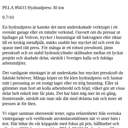
PELA 89433 Hydraulpress 30 ton
9.7/10
En hydraulpress är kanske det mest underskattade verktyget i ett
svenskt garage eller en mindre verkstad. Oavsett om du pressar ut
hjullager på Volvon, trycker i bussningar till bakvagnen eller riktar
till en krokig metallplåt, märks snabbt hur mycket tid och svett du
sparar med rätt press. För många är ett robust pressbord, jämn
presskraft och en stabil hydraulcylinder skillnaden mellan ett lyckat
projekt och skadade delar, särskilt i Sveriges kalla och fuktiga
arbetsmiljöer.
Det vanligaste misstaget är att underskatta hur mycket presskraft du
faktiskt behöver. Många köper en för klen hydraulpress och fastnar
mitt i pressning av ett rostigt lager eller en trög bussning. Eller så
glömmer man bort att kolla arbetsbredd och höjd, vilket gör att vissa
delar helt enkelt inte får plats. Det har hänt mig mer än en gång,
frustrerande, särskilt när man står där med delarna isär och inser att
pressen är för liten.
Vi väger samman oberoende tester, egna erfarenheter från svenska
vintergarage och verifierade användaromdömen när vi utser bäst i
test. Här hittar du vår köpguide med fokus på pris, hållbarhet och