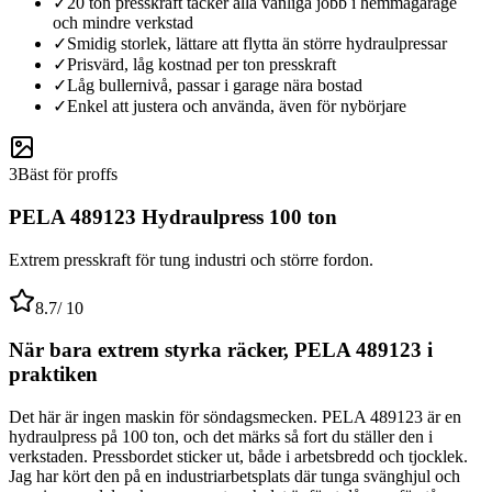
✓
20 ton presskraft täcker alla vanliga jobb i hemmagarage
och mindre verkstad
✓
Smidig storlek, lättare att flytta än större hydraulpressar
✓
Prisvärd, låg kostnad per ton presskraft
✓
Låg bullernivå, passar i garage nära bostad
✓
Enkel att justera och använda, även för nybörjare
3
Bäst för proffs
PELA 489123 Hydraulpress 100 ton
Extrem presskraft för tung industri och större fordon.
8.7
/ 10
När bara extrem styrka räcker, PELA 489123 i
praktiken
Det här är ingen maskin för söndagsmecken. PELA 489123 är en
hydraulpress på 100 ton, och det märks så fort du ställer den i
verkstaden. Pressbordet sticker ut, både i arbetsbredd och tjocklek.
Jag har kört den på en industriarbetsplats där tunga svänghjul och