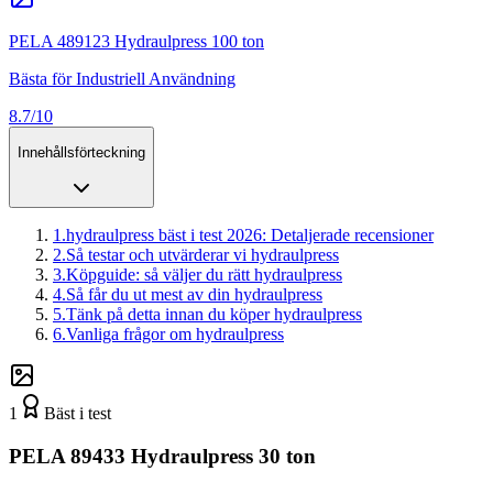
PELA 489123 Hydraulpress 100 ton
Bästa för Industriell Användning
8.7/10
Innehållsförteckning
1
.
hydraulpress bäst i test 2026: Detaljerade recensioner
2
.
Så testar och utvärderar vi hydraulpress
3
.
Köpguide: så väljer du rätt hydraulpress
4
.
Så får du ut mest av din hydraulpress
5
.
Tänk på detta innan du köper hydraulpress
6
.
Vanliga frågor om hydraulpress
1
Bäst i test
PELA 89433 Hydraulpress 30 ton