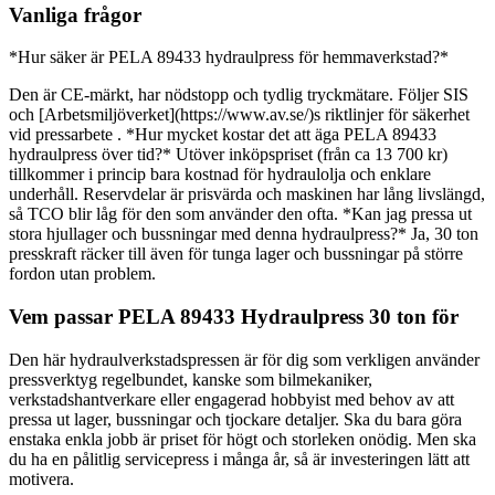
Vanliga frågor
*Hur säker är PELA 89433 hydraulpress för hemmaverkstad?*
Den är CE-märkt, har nödstopp och tydlig tryckmätare. Följer SIS
och [Arbetsmiljöverket](https://www.av.se/)s riktlinjer för säkerhet
vid pressarbete . *Hur mycket kostar det att äga PELA 89433
hydraulpress över tid?* Utöver inköpspriset (från ca 13 700 kr)
tillkommer i princip bara kostnad för hydraulolja och enklare
underhåll. Reservdelar är prisvärda och maskinen har lång livslängd,
så TCO blir låg för den som använder den ofta. *Kan jag pressa ut
stora hjullager och bussningar med denna hydraulpress?* Ja, 30 ton
presskraft räcker till även för tunga lager och bussningar på större
fordon utan problem.
Vem passar PELA 89433 Hydraulpress 30 ton för
Den här hydraulverkstadspressen är för dig som verkligen använder
pressverktyg regelbundet, kanske som bilmekaniker,
verkstadshantverkare eller engagerad hobbyist med behov av att
pressa ut lager, bussningar och tjockare detaljer. Ska du bara göra
enstaka enkla jobb är priset för högt och storleken onödig. Men ska
du ha en pålitlig servicepress i många år, så är investeringen lätt att
motivera.