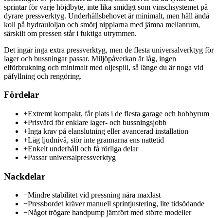
sprintar för varje höjdbyte, inte lika smidigt som vinschsystemet på
dyrare pressverktyg. Underhållsbehovet är minimalt, men håll ändå
koll på hydrauloljan och smörj nipplarna med jämna mellanrum,
särskilt om pressen står i fuktiga utrymmen.
Det ingår inga extra pressverktyg, men de flesta universalverktyg för
lager och bussningar passar. Miljöpåverkan är låg, ingen
elförbrukning och minimalt med oljespill, så länge du är noga vid
påfyllning och rengöring.
Fördelar
+
Extremt kompakt, får plats i de flesta garage och hobbyrum
+
Prisvärd för enklare lager- och bussningsjobb
+
Inga krav på elanslutning eller avancerad installation
+
Låg ljudnivå, stör inte grannarna ens nattetid
+
Enkelt underhåll och få rörliga delar
+
Passar universalpressverktyg
Nackdelar
−
Mindre stabilitet vid pressning nära maxlast
−
Pressbordet kräver manuell sprintjustering, lite tidsödande
−
Något trögare handpump jämfört med större modeller