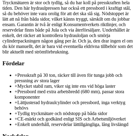
Tryckmätaren är stor och tydlig, så du har koll på presskraften hela
tiden. Den här hydraulpressen har också ett pressbord i kraftigt stål,
så du behöver inte vara orolig för att det ska slå sig. Nödstoppet är
lätt att nå från båda sidor, vilket känns tryggt, särskilt om du jobbar
ensam. Garantin är två år enligt Konsumentverkets riktlinjer, och
reservdelar finns både på Jula och via återförsäljare. Underhållet är
enkelt, det räcker att kontrollera hydrauloljan och smörja
cylinderpackningen någon gång per år. Och ja, den drar ingen el om
du kör manuellt, det är bara vid eventuella eldrivna tillbehör som det
blir aktuellt med strömförbrukning.
Fördelar
+
Presskraft på 30 ton, räcker till även för tunga jobb och
pressning av stora lager
+
Mycket stabil ram, viker sig inte ens vid höga laster
+
Pressbord med extra arbetsbredd (680 mm), passar stora
komponenter
+
Lättjusterad hydraulcylinder och pressbord, inga verktyg
behövs
+
Tydlig tryckmätare och nödstopp på båda sidor
+
CE-märkt och godkänd enligt SIS och Arbetsmiljöverket
+
Enkelt underhåll, reservdelar lättillgängliga, lång livslängd