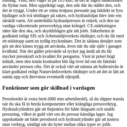
misstag. Visst, den väger in på 165 kilo, så det är ingen bänkmodell
du flyttar runt. Men uppriktigt sagt, den står där du ställer den, och
det är tryggt. Under ett av mina testpass pressade jag faktiskt ut fyra
hjullager och två stödlager på raken, och hydrauloljan blev inte ens
särskilt varm. Att underhålla hydraulpressen är enkelt, och den tar
vanliga välsorterade pressverktyg utan krångel. CE-märkningen
sitter där den ska, och skyddsbågen gör sitt jobb. Säkerheten är
godkänd enligt SIS och Arbetsmiljöverkets riktlinjer, och du får med
ett nödstopp samt en tydlig tryckmätare. Det är sådana detaljer som
gör att den känns trygg att använda, även när du står själv i garaget
kvällstid. När det gäller prisvärde så tycker jag ändå att du får
mycket presskraft och kvalitet för pengarna. Visst är priset högt
initialt, men den totala kostnaden blir låg över tid om du faktiskt
använder pressen ofta. Det är också värt att nämna att bullernivån är
klart godkänd enligt Naturvårdsverkets riktlinjer och att det är lätt att
samla upp och återvinna eventuellt oljespill.
Funktioner som gör skillnad i vardagen
Pressbordet är extra brett (680 mm arbetsbredd), så du slipper trassla
när du ska få in breda komponenter eller krångliga pressverktyg.
Hydraulcylindern går att finjustera för både långsam och snabb
pressning, vilket är guld värt om du pressar känsliga lager. Jag
uppskattade att både pressbord och hydraulcylinder går att justera
utan verktyg, smidigt när du byter mellan olika typer av jobb.