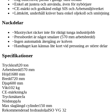
+
Enkel att justera och använda, även för nybörjare
+
CE-märkt och godkänd enligt SIS och Arbetsmiljöverket
+
Lättskött, underhåll kräver bara enkel oljekoll och smörjning
Nackdelar
−
Maxtrycket räcker inte för riktigt tunga industrijobb
−
Pressbordet är något smalare (570 mm arbetsbredd)
−
Ingen automatisk återgång av kolven
−
Handtaget kan kännas lite kort vid pressning av större delar
Specifikationer
Tryckkraft
20 ton
Arbetsbredd
570 mm
Höjd
1680 mm
Bredd
720 mm
Djup
600 mm
Vikt
102 kg
CE-märkning
Ja
Tryckmätare
Ja
Nödstopp
Ja
Max slaglängd cylinder
150 mm
Rekommenderad hydraulolja
ISO VG 32