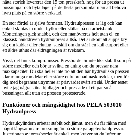
nätta storlek levererar den 15 ton presskraft, nog för att pressa ut
bussningar och byta lager på de flesta personbilar utan att behöva
hyra plats på en större verkstad.
En stor fördel är själva formatet. Hydraulpressen är låg och kan
enkelt skjutas in under hyllor eller ställas på en arbetsbänk.
Monteringen gick snabbt, och den manövreras helt utan el, en
klassisk handdriven hydraulpress alltså. Det är skönt att slippa bry
sig om kablar eller eluttag, särskilt om du står i en kall carport eller
ett äldre uthus där eldragningen är tveksam.
Visst, det finns kompromisser. Pressbordet är inte lika stabilt som på
större modeller och börjar svikta en aning om du pressar nära
maxkapacitet. Du ska heller inte tro att den här hydrauliska pressen
klarar tunga ramdelar eller större entreprenadmaskinsdelar, men för
dig med begränsat utrymme är prisvärdet svårt att slå. Under testet
bytte jag några slitna hjullager och pressade ut ett par små
bussningar, allt utan att pressen protesterade.
Funktioner och mångsidighet hos PELA 503010
Hydraulpress
Hydraulcylindern arbetar stabilt och jämnt, men du får räkna med
något långsammare pressning än på större garagehydraulpressar.
Justeringen av pressbordet är enkel, men kräver att du lyfter ur