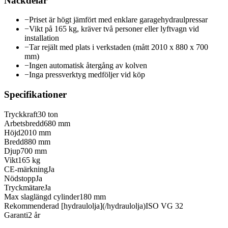
Nackdelar
−
Priset är högt jämfört med enklare garagehydraulpressar
−
Vikt på 165 kg, kräver två personer eller lyftvagn vid
installation
−
Tar rejält med plats i verkstaden (mått 2010 x 880 x 700
mm)
−
Ingen automatisk återgång av kolven
−
Inga pressverktyg medföljer vid köp
Specifikationer
Tryckkraft
30 ton
Arbetsbredd
680 mm
Höjd
2010 mm
Bredd
880 mm
Djup
700 mm
Vikt
165 kg
CE-märkning
Ja
Nödstopp
Ja
Tryckmätare
Ja
Max slaglängd cylinder
180 mm
Rekommenderad [hydraulolja](/hydraulolja)
ISO VG 32
Garanti
2 år