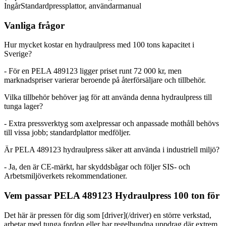
Ingår
Standardpressplattor, användarmanual
Vanliga frågor
Hur mycket kostar en hydraulpress med 100 tons kapacitet i
Sverige?
- För en PELA 489123 ligger priset runt 72 000 kr, men
marknadspriser varierar beroende på återförsäljare och tillbehör.
Vilka tillbehör behöver jag för att använda denna hydraulpress till
tunga lager?
- Extra pressverktyg som axelpressar och anpassade mothåll behövs
till vissa jobb; standardplattor medföljer.
Är PELA 489123 hydraulpress säker att använda i industriell miljö?
- Ja, den är CE-märkt, har skyddsbågar och följer SIS- och
Arbetsmiljöverkets rekommendationer.
Vem passar PELA 489123 Hydraulpress 100 ton för
Det här är pressen för dig som [driver](/driver) en större verkstad,
arbetar med tunga fordon eller har regelbundna uppdrag där extrem