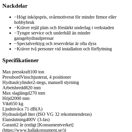
Nackdelar
−
Högt inköpspris, svårmotiverat för mindre firmor eller
hobbybruk
−
Kräver rejäl plats och förstärkt underlag i verkstaden
−
Tyngre service och underhåll än mindre
garagehydraulpressar
−
Specialverktyg och reservdelar är ofta dyra
−
Kräver två personer vid installation och förflyttning
Specifikationer
Max presskraft
100 ton
Pressbord
Vinschjusterat, 4 positioner
Hydraulcylinder
2-stegs, manuell styrning
Arbetsbredd
820 mm
Max slaglängd
270 mm
Höjd
2000 mm
Vikt
650 kg
Ljudnivå
ca 71 dB(A)
Hydraulolja
8 liter (ISO VG 32 rekommenderas)
Elanslutning
400V (3-fas)
Garanti
2 år (enligt [Konsumentverket]
(https://www.hallakonsument.se/))