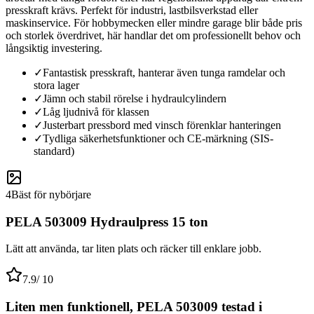
presskraft krävs. Perfekt för industri, lastbilsverkstad eller
maskinservice. För hobbymecken eller mindre garage blir både pris
och storlek överdrivet, här handlar det om professionellt behov och
långsiktig investering.
✓
Fantastisk presskraft, hanterar även tunga ramdelar och
stora lager
✓
Jämn och stabil rörelse i hydraulcylindern
✓
Låg ljudnivå för klassen
✓
Justerbart pressbord med vinsch förenklar hanteringen
✓
Tydliga säkerhetsfunktioner och CE-märkning (SIS-
standard)
4
Bäst för nybörjare
PELA 503009 Hydraulpress 15 ton
Lätt att använda, tar liten plats och räcker till enklare jobb.
7.9
/ 10
Liten men funktionell, PELA 503009 testad i