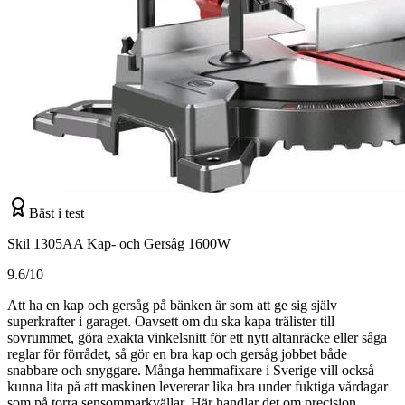
Bäst i test
Skil 1305AA Kap- och Gersåg 1600W
9.6/10
Att ha en kap och gersåg på bänken är som att ge sig själv
superkrafter i garaget. Oavsett om du ska kapa trälister till
sovrummet, göra exakta vinkelsnitt för ett nytt altanräcke eller såga
reglar för förrådet, så gör en bra kap och gersåg jobbet både
snabbare och snyggare. Många hemmafixare i Sverige vill också
kunna lita på att maskinen levererar lika bra under fuktiga vårdagar
som på torra sensommarkvällar. Här handlar det om precision,