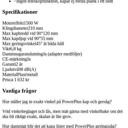
−
Ingen teleskopfunktion, kapar ej breda plank i ett snitt
Specifikationer
Motoreffekt
1500 W
Klingdiameter
210 mm
Max kapbredd vid 90°
120 mm
Max kapdjup vid 90°
55 mm
Max geringsvinkel
45° åt båda håll
Vikt
6,8 kg
Dammsugaranslutning
Ja (adapter medföljer)
CE-märkning
Ja
Garanti
2 år
Ljudnivå
98 dB(A)
Material
Plast/metall
Pris
ca 1 632 kr
Vanliga frågor
Hur ställer jag in exakt vinkel på PowerPlus kap och gersåg?
Vrid vinkelreglaget och lås, men mät gärna med vinkelhake om det
ska bli riktigt exakt, skalan är lite grov.
Hur dammigt blir det att kapa lister med PowerPlus geringssåg?