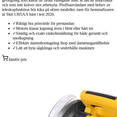
geringssåg som klarar de flesta vanligaste snitt, är lätt att underhålla
och som inte kräver stor arbetsyta. Proffsanvändare med behov av
teleskopfunktion bör kika på större modeller, men för hemmafixaren
är Skil 1305AA bäst i test 2026.
✓
Riktigt bra prisvärde för prestandan
✓
Motorn klarar kapning även i blött eller hårt trä
✓
Smidig och exakt vinkelinställning för både gersnitt och
snedkapning
✓
Effektiv dammborttagning ihop med dammsugartillbehör
✓
Lätt att byta sågklinga och underhålla maskinen
Jämför pris