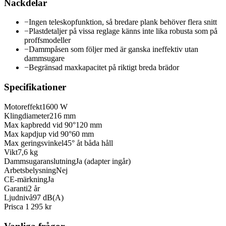
Nackdelar
−
Ingen teleskopfunktion, så bredare plank behöver flera snitt
−
Plastdetaljer på vissa reglage känns inte lika robusta som på
proffsmodeller
−
Dammpåsen som följer med är ganska ineffektiv utan
dammsugare
−
Begränsad maxkapacitet på riktigt breda brädor
Specifikationer
Motoreffekt
1600 W
Klingdiameter
216 mm
Max kapbredd vid 90°
120 mm
Max kapdjup vid 90°
60 mm
Max geringsvinkel
45° åt båda håll
Vikt
7,6 kg
Dammsugaranslutning
Ja (adapter ingår)
Arbetsbelysning
Nej
CE-märkning
Ja
Garanti
2 år
Ljudnivå
97 dB(A)
Pris
ca 1 295 kr