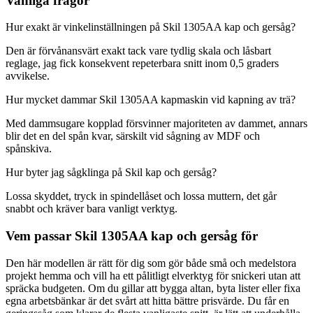
Vanliga frågor
Hur exakt är vinkelinställningen på Skil 1305AA kap och gersåg?
Den är förvånansvärt exakt tack vare tydlig skala och låsbart
reglage, jag fick konsekvent repeterbara snitt inom 0,5 graders
avvikelse.
Hur mycket dammar Skil 1305AA kapmaskin vid kapning av trä?
Med dammsugare kopplad försvinner majoriteten av dammet, annars
blir det en del spån kvar, särskilt vid sågning av MDF och
spånskiva.
Hur byter jag sågklinga på Skil kap och gersåg?
Lossa skyddet, tryck in spindellåset och lossa muttern, det går
snabbt och kräver bara vanligt verktyg.
Vem passar Skil 1305AA kap och gersåg för
Den här modellen är rätt för dig som gör både små och medelstora
projekt hemma och vill ha ett pålitligt elverktyg för snickeri utan att
spräcka budgeten. Om du gillar att bygga altan, byta lister eller fixa
egna arbetsbänkar är det svårt att hitta bättre prisvärde. Du får en