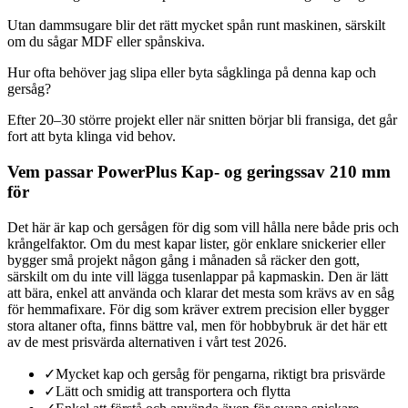
Utan dammsugare blir det rätt mycket spån runt maskinen, särskilt
om du sågar MDF eller spånskiva.
Hur ofta behöver jag slipa eller byta sågklinga på denna kap och
gersåg?
Efter 20–30 större projekt eller när snitten börjar bli fransiga, det går
fort att byta klinga vid behov.
Vem passar PowerPlus Kap- og geringssav 210 mm
för
Det här är kap och gersågen för dig som vill hålla nere både pris och
krångelfaktor. Om du mest kapar lister, gör enklare snickerier eller
bygger små projekt någon gång i månaden så räcker den gott,
särskilt om du inte vill lägga tusenlappar på kapmaskin. Den är lätt
att bära, enkel att använda och klarar det mesta som krävs av en såg
för hemmafixare. För dig som kräver extrem precision eller bygger
stora altaner ofta, finns bättre val, men för hobbybruk är det här ett
av de mest prisvärda alternativen i vårt test 2026.
✓
Mycket kap och gersåg för pengarna, riktigt bra prisvärde
✓
Lätt och smidig att transportera och flytta