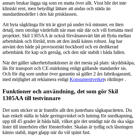
annars brukar lägga sig som en matta över allt. Visst blir det inte
kliniskt rent, men betydligt lättare att andas och städa än
standardmodeller i den här prisklassen.
Att byta sågklinga för trä är gjort på under två minuter, en liten
detalj, men otroligt värdefullt när man står där och vill fortsätta med
projektet. Skil 1305AA är också förvånansvärt lätt att flytta mellan
arbetsbänk och förråd, trots att den ändå känns robust. Jag har
använt den både på provisoriskt bockbord och en dedikerad
arbetsbänk för kap och gersåg, och den står stabilt i båda fallen.
När det gäller säkerhetsfunktioner är det mesta på plats: skyddskåpa,
lås för transport och CE-märkning enligt gällande standarder sis.
Och för dig som undrar över garantin så gäller 2 års fabriksgaranti,
med möjlighet att reklamera enligt
Konsumentverket
s riktlinjer .
Funktioner och användning, det som gör Skil
1305AA till testvinnare
Det som sticker ut är framför allt den justerbara sågkapaciteten. Du
kan enkelt ställa in både geringsvinkel och lutning för snedkapning,
upp till 45 grader åt båda håll, vilket gör det smidigt när du ska såga
lister till innerhörn eller fönsterfoder. Skalan är tydlig och låsningen
känns stabil, inget glapp när du väl spänt fast.