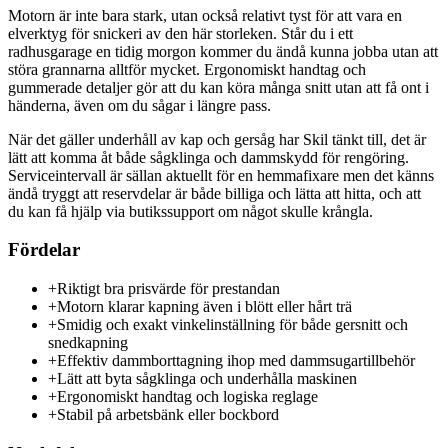
Motorn är inte bara stark, utan också relativt tyst för att vara en
elverktyg för snickeri av den här storleken. Står du i ett
radhusgarage en tidig morgon kommer du ändå kunna jobba utan att
störa grannarna alltför mycket. Ergonomiskt handtag och
gummerade detaljer gör att du kan köra många snitt utan att få ont i
händerna, även om du sågar i längre pass.
När det gäller underhåll av kap och gersåg har Skil tänkt till, det är
lätt att komma åt både sågklinga och dammskydd för rengöring.
Serviceintervall är sällan aktuellt för en hemmafixare men det känns
ändå tryggt att reservdelar är både billiga och lätta att hitta, och att
du kan få hjälp via butikssupport om något skulle krångla.
Fördelar
+
Riktigt bra prisvärde för prestandan
+
Motorn klarar kapning även i blött eller hårt trä
+
Smidig och exakt vinkelinställning för både gersnitt och
snedkapning
+
Effektiv dammborttagning ihop med dammsugartillbehör
+
Lätt att byta sågklinga och underhålla maskinen
+
Ergonomiskt handtag och logiska reglage
+
Stabil på arbetsbänk eller bockbord