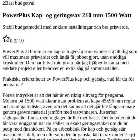
2
Bäst budgetval
PowerPlus Kap- og geringssav 210 mm 1500 Watt
Stabil budgetmodell med enklare inställningar och bra prisvärde.
8.9
/ 10
PowerPlus 210 mm är en kap och gersåg som vänder sig till dig som
vill maximera prisvärdet och ändå få jobbet gjort, utan onödiga
krusiduller. Den har blivit min go-to när jag hjälper bekanta med
enklare projekt eller behöver en extra såg på sommarstället.
Praktiska erfarenheter av PowerPlus kap och gersåg, vad får du för
pengarna?
Första intrycket är att det här är en riktig slitvarg för pengarna.
Motorn på 1500 watt klarar utan problem att kapa 45x95 mm reglar
och vanliga trälister, även om det känns att det går lite långsammare
genom grövre material jämfört med testvinnaren. Justerbar
sågkapacitet finns, men reglagen är lite mer basic. Det betyder att du
får vara noggrann när du ställer in exakt geringsvinkel om du är
petig med finsnickeri. På en arbetsbänk för kap och gersåg står
maskinen stabilt, men eftersom den är ganska lätt (strax under 7 kg)