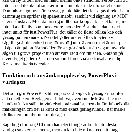
kan du flytta den med en hand mellan olika stationer. Perfekt om du
inte har ett dedikerat snickerirum utan jobbar ute i förrådet ibland.
Dammborttagningen är en svag punkt här, det ska sägas direkt. Utan
dammsugare sprider sig spånet snabbt, särskilt vid sågning av MDF
eller spånskiva. Med dammsugartillbehör kopplat blir det bättre, men
inte lika effektivt som hos dyrare modeller. Å andra sidan är det
inget unikt för just PowerPlus, det gäller de flesta billiga kap och
gersåg på marknaden. När det gäller underhåll och byten av
sågklinga är det enkelt nog för nybörjaren, även om det är mer plast
i kåpan än på proffsmodeller. Priset gör dock att du vågar använda
sågen till grova projekt utan att vara rädd om finishen. Garanti på
elverktyget gäller i 2 år, och support finns via återförsäljare enligt
Konsumentverkets regler.
Funktion och användarupplevelse, PowerPlus i
vardagen
Det som gör PowerPlus till en prisvärd kap och gersåg är framför
allt enkelheten. Reglagen är intuitiva, även om de kräver lite mer
handkraft. Att ställa in vinkelsnitt går snabbt, men du får dubbelkolla
markeringen om det är kritiskt med exakt geringsvinkel, här märks
skillnaden mot dyrare kombisågar.
Sågklinga för trä (210 mm diameter) fungerar bra till de flesta
vanliga snickerier hemma, men du kan inte räkna med att tugga