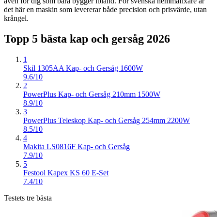
även för dig som bara bygger ibland. För svenska hemmafixare är
det här en maskin som levererar både precision och prisvärde, utan
krångel.
Topp 5 bästa
kap och gersåg
2026
1
Skil 1305AA Kap- och Gersåg 1600W
9.6/10
2
PowerPlus Kap- och Gersåg 210mm 1500W
8.9/10
3
PowerPlus Teleskop Kap- och Gersåg 254mm 2200W
8.5/10
4
Makita LS0816F Kap- och Gersåg
7.9/10
5
Festool Kapex KS 60 E-Set
7.4/10
Testets tre bästa