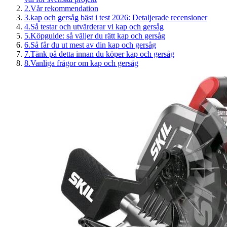
2
.
Vår rekommendation
3
.
kap och gersåg bäst i test 2026: Detaljerade recensioner
4
.
Så testar och utvärderar vi kap och gersåg
5
.
Köpguide: så väljer du rätt kap och gersåg
6
.
Så får du ut mest av din kap och gersåg
7
.
Tänk på detta innan du köper kap och gersåg
8
.
Vanliga frågor om kap och gersåg