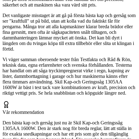
säkerhet och att maskinen ska vara värd sitt pris.
Det vanligaste misstaget är att gå på första bästa kap och gersåg som
ser "kraftfull" ut på bild, utan att kolla vad du faktiskt får för
pengarna. Många tror att alla kapmaskiner klarar breda brädor eller
fina gersnitt, men ofta är sågkapaciteten snålt tilltagen, och
dammhanteringen lämnar mycket att önska. Det kan bli dyrt i
längden om du tvingas köpa till extra tillbehör eller slita ut klingan i
förtid.
Vi väger samman oberoende tester från Testfakta och Råd & Rön,
teknisk data, egna erfarenheter och svenska förhållanden. Testerna
har handlat om att såga tryckimpregnerat virke i regn, kapning av
lister, dammborttagning i garage och hur maskinerna känns efter
flera timmars användning. Skil Kap-och Geringssåg 1305AA
1600W är bäst i test tack vare kombinationen av kraft, precision och
riktigt vettigt pris. Se hela snabblistan och köpguide längre ned.
Vår rekommendation
Den bästa kap och gersåg just nu är Skil Kap-och Geringssåg
1305AA 1600W. Den är stark nog för breda reglar, lätt att ställa in
för exakta snedkapningar och har ett pris som gör den tillgänglig