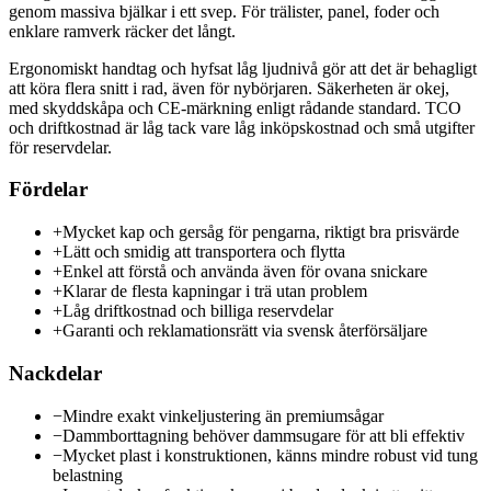
genom massiva bjälkar i ett svep. För trälister, panel, foder och
enklare ramverk räcker det långt.
Ergonomiskt handtag och hyfsat låg ljudnivå gör att det är behagligt
att köra flera snitt i rad, även för nybörjaren. Säkerheten är okej,
med skyddskåpa och CE-märkning enligt rådande standard. TCO
och driftkostnad är låg tack vare låg inköpskostnad och små utgifter
för reservdelar.
Fördelar
+
Mycket kap och gersåg för pengarna, riktigt bra prisvärde
+
Lätt och smidig att transportera och flytta
+
Enkel att förstå och använda även för ovana snickare
+
Klarar de flesta kapningar i trä utan problem
+
Låg driftkostnad och billiga reservdelar
+
Garanti och reklamationsrätt via svensk återförsäljare
Nackdelar
−
Mindre exakt vinkeljustering än premiumsågar
−
Dammborttagning behöver dammsugare för att bli effektiv
−
Mycket plast i konstruktionen, känns mindre robust vid tung
belastning