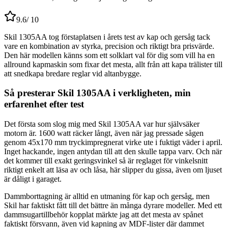
9.6
/ 10
Skil 1305AA tog förstaplatsen i årets test av kap och gersåg tack
vare en kombination av styrka, precision och riktigt bra prisvärde.
Den här modellen känns som ett solklart val för dig som vill ha en
allround kapmaskin som fixar det mesta, allt från att kapa trälister till
att snedkapa bredare reglar vid altanbygge.
Så presterar Skil 1305AA i verkligheten, min
erfarenhet efter test
Det första som slog mig med Skil 1305AA var hur självsäker
motorn är. 1600 watt räcker långt, även när jag pressade sågen
genom 45x170 mm tryckimpregnerat virke ute i fuktigt väder i april.
Inget hackande, ingen antydan till att den skulle tappa varv. Och när
det kommer till exakt geringsvinkel så är reglaget för vinkelsnitt
riktigt enkelt att läsa av och låsa, här slipper du gissa, även om ljuset
är dåligt i garaget.
Dammborttagning är alltid en utmaning för kap och gersåg, men
Skil har faktiskt fått till det bättre än många dyrare modeller. Med ett
dammsugartillbehör kopplat märkte jag att det mesta av spånet
faktiskt försvann, även vid kapning av MDF-lister där dammet