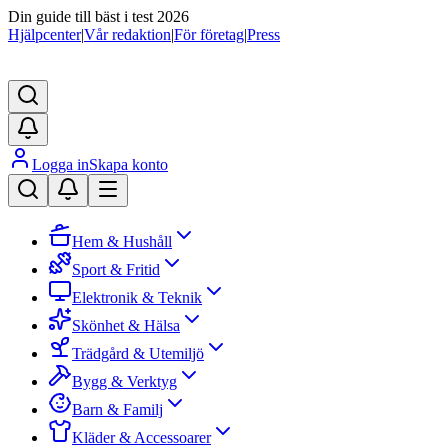
Din guide till bäst i test 2026
Hjälpcenter
|
Vår redaktion
|
För företag
|
Press
Logga in
Skapa konto
Hem & Hushåll
Sport & Fritid
Elektronik & Teknik
Skönhet & Hälsa
Trädgård & Utemiljö
Bygg & Verktyg
Barn & Familj
Kläder & Accessoarer