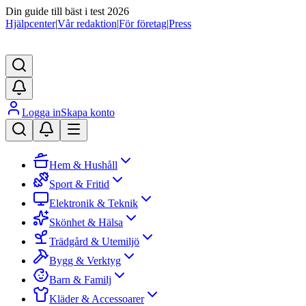
Din guide till bäst i test 2026
Hjälpcenter
|
Vår redaktion
|
För företag
|
Press
Logga in
Skapa konto
Hem & Hushåll
Sport & Fritid
Elektronik & Teknik
Skönhet & Hälsa
Trädgård & Utemiljö
Bygg & Verktyg
Barn & Familj
Kläder & Accessoarer