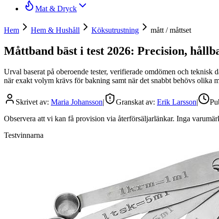
Mat & Dryck
Hem
Hem & Hushåll
Köksutrustning
mått / måttset
Måttband bäst i test 2026: Precision, hållb
Urval baserat på oberoende tester, verifierade omdömen och teknisk da
när exakt volym krävs för bakning samt när det snabbt behövs olika måt
Skrivet av:
Maria Johansson
|
Granskat av:
Erik Larsson
|
Pu
Observera att vi kan få provision via återförsäljarlänkar. Inga varum
Testvinnarna