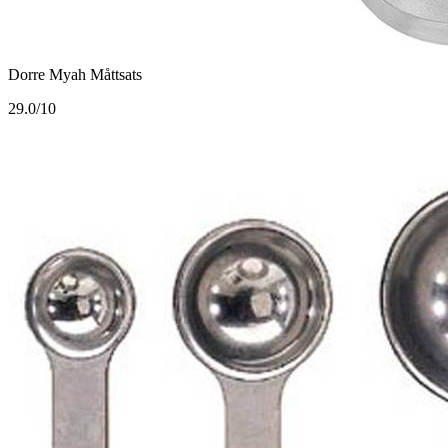
Dorre Myah Måttsats
2
9.0/10