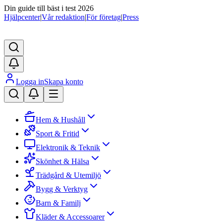
Din guide till bäst i test 2026
Hjälpcenter
|
Vår redaktion
|
För företag
|
Press
Logga in
Skapa konto
Hem & Hushåll
Sport & Fritid
Elektronik & Teknik
Skönhet & Hälsa
Trädgård & Utemiljö
Bygg & Verktyg
Barn & Familj
Kläder & Accessoarer