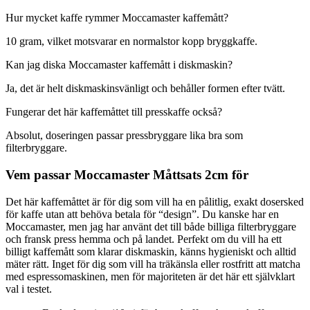
Hur mycket kaffe rymmer Moccamaster kaffemått?
10 gram, vilket motsvarar en normalstor kopp bryggkaffe.
Kan jag diska Moccamaster kaffemått i diskmaskin?
Ja, det är helt diskmaskinsvänligt och behåller formen efter tvätt.
Fungerar det här kaffemåttet till presskaffe också?
Absolut, doseringen passar pressbryggare lika bra som
filterbryggare.
Vem passar Moccamaster Måttsats 2cm för
Det här kaffemåttet är för dig som vill ha en pålitlig, exakt dosersked
för kaffe utan att behöva betala för “design”. Du kanske har en
Moccamaster, men jag har använt det till både billiga filterbryggare
och fransk press hemma och på landet. Perfekt om du vill ha ett
billigt kaffemått som klarar diskmaskin, känns hygieniskt och alltid
mäter rätt. Inget för dig som vill ha träkänsla eller rostfritt att matcha
med espressomaskinen, men för majoriteten är det här ett självklart
val i testet.