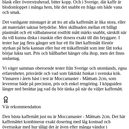
blask eller överextraherad, bitter kopp. Och i Sverige, där kaffe är
blodomloppet i många hem, blir det snabbt en fråga om både vana
och smak.
Det vanligaste misstaget är att tro att alla kaffemått är lika stora, eller
att materialet saknar betydelse. Men skillnaden mellan ett billigt
plastmått och ett välbalanserat rostfritt mått märks snabbt, särskilt när
du vill kunna diska i maskin eller dosera exakt till din bryggare. I
tester har jag flera gånger sett hur ett för litet kaffemått förstör
styrkan på hela kannan eller hur ett träkaffemått som inte fått torka
börjar lukta surt. Pris och hållbarhet hänger ofta ihop, men det finns
undantag.
Vi väger samman oberoende tester från Sverige och utomlands, egna
erfarenheter, prisvärde och vad som faktiskt funkar i svenska kök.
Vinnaren i årets bäst i test är Moccamaster - Måttsats 2cm, som
levererar både på precision, pris och enkel rengöring. I köpguiden
längre ned berättar jag vad du bör tänka på när du väljer kaffemått.
Vår rekommendation
Den bästa kaffemått just nu är Moccamaster - Måttsats 2cm. Det här
kaffemåttet kombinerar exakt dosering med låg kostnad och
överraskar med hur tåligt det är även efter många vändor i