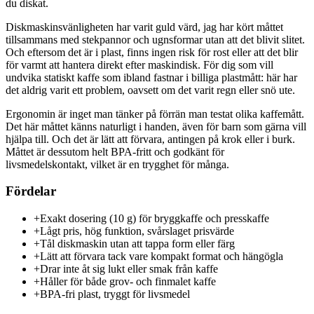
du diskat.
Diskmaskinsvänligheten har varit guld värd, jag har kört måttet
tillsammans med stekpannor och ugnsformar utan att det blivit slitet.
Och eftersom det är i plast, finns ingen risk för rost eller att det blir
för varmt att hantera direkt efter maskindisk. För dig som vill
undvika statiskt kaffe som ibland fastnar i billiga plastmått: här har
det aldrig varit ett problem, oavsett om det varit regn eller snö ute.
Ergonomin är inget man tänker på förrän man testat olika kaffemått.
Det här måttet känns naturligt i handen, även för barn som gärna vill
hjälpa till. Och det är lätt att förvara, antingen på krok eller i burk.
Måttet är dessutom helt BPA-fritt och godkänt för
livsmedelskontakt, vilket är en trygghet för många.
Fördelar
+
Exakt dosering (10 g) för bryggkaffe och presskaffe
+
Lågt pris, hög funktion, svårslaget prisvärde
+
Tål diskmaskin utan att tappa form eller färg
+
Lätt att förvara tack vare kompakt format och hängögla
+
Drar inte åt sig lukt eller smak från kaffe
+
Håller för både grov- och finmalet kaffe
+
BPA-fri plast, tryggt för livsmedel