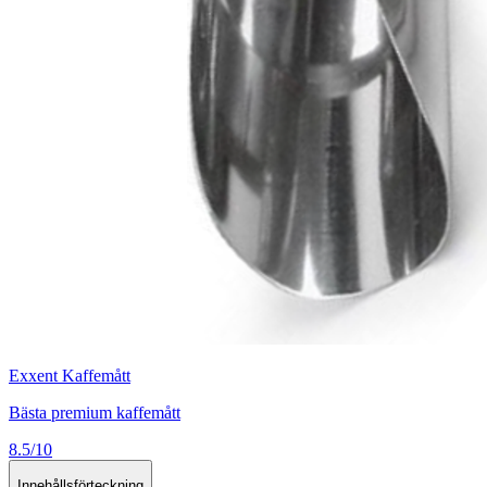
Exxent Kaffemått
Bästa premium kaffemått
8.5/10
Innehållsförteckning