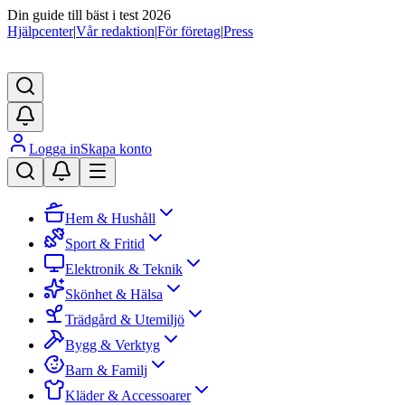
Din guide till bäst i test 2026
Hjälpcenter
|
Vår redaktion
|
För företag
|
Press
Logga in
Skapa konto
Hem & Hushåll
Sport & Fritid
Elektronik & Teknik
Skönhet & Hälsa
Trädgård & Utemiljö
Bygg & Verktyg
Barn & Familj
Kläder & Accessoarer