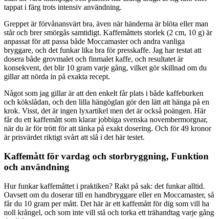
tappat i färg trots intensiv användning.
Greppet är förvånansvärt bra, även när händerna är blöta eller man
står och brer smörgås samtidigt. Kaffemåttets storlek (2 cm, 10 g) är
anpassat för att passa både Moccamaster och andra vanliga
bryggare, och det funkar lika bra för presskaffe. Jag har testat att
dosera både grovmalet och finmalet kaffe, och resultatet är
konsekvent, det blir 10 gram varje gång, vilket gör skillnad om du
gillar att nörda in på exakta recept.
Något som jag gillar är att den enkelt får plats i både kaffeburken
och kökslådan, och den lilla hängöglan gör den lätt att hänga på en
krok. Visst, det är ingen lyxartikel men det är också poängen. Här
får du ett kaffemått som klarar jobbiga svenska novembermorgnar,
när du är för trött för att tänka på exakt dosering. Och för 49 kronor
är prisvärdet riktigt svårt att slå i det här testet.
Kaffemått för vardag och storbryggning, Funktion
och användning
Hur funkar kaffemåttet i praktiken? Rakt på sak: det funkar alltid.
Oavsett om du doserar till en handbryggare eller en Moccamaster, så
får du 10 gram per mått. Det här är ett kaffemått för dig som vill ha
noll krångel, och som inte vill stå och torka ett trähandtag varje gång