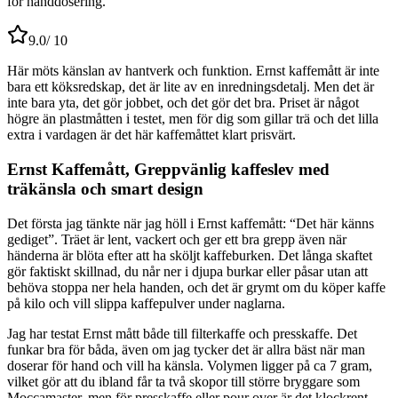
för handdosering.
9.0
/ 10
Här möts känslan av hantverk och funktion. Ernst kaffemått är inte
bara ett köksredskap, det är lite av en inredningsdetalj. Men det är
inte bara yta, det gör jobbet, och det gör det bra. Priset är något
högre än plastmåtten i testet, men för dig som gillar trä och det lilla
extra i vardagen är det här kaffemåttet klart prisvärt.
Ernst Kaffemått, Greppvänlig kaffeslev med
träkänsla och smart design
Det första jag tänkte när jag höll i Ernst kaffemått: “Det här känns
gediget”. Träet är lent, vackert och ger ett bra grepp även när
händerna är blöta efter att ha sköljt kaffeburken. Det långa skaftet
gör faktiskt skillnad, du når ner i djupa burkar eller påsar utan att
behöva stoppa ner hela handen, och det är grymt om du köper kaffe
på kilo och vill slippa kaffepulver under naglarna.
Jag har testat Ernst mått både till filterkaffe och presskaffe. Det
funkar bra för båda, även om jag tycker det är allra bäst när man
doserar för hand och vill ha känsla. Volymen ligger på ca 7 gram,
vilket gör att du ibland får ta två skopor till större bryggare som
Moccamaster, men för presskaffe eller pour over är det klockrent.