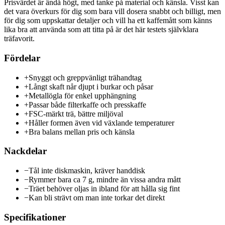
Prisvärdet är ändå högt, med tanke på material och känsla. Visst kan
det vara överkurs för dig som bara vill dosera snabbt och billigt, men
för dig som uppskattar detaljer och vill ha ett kaffemått som känns
lika bra att använda som att titta på är det här testets självklara
träfavorit.
Fördelar
+
Snyggt och greppvänligt trähandtag
+
Långt skaft når djupt i burkar och påsar
+
Metallögla för enkel upphängning
+
Passar både filterkaffe och presskaffe
+
FSC-märkt trä, bättre miljöval
+
Håller formen även vid växlande temperaturer
+
Bra balans mellan pris och känsla
Nackdelar
−
Tål inte diskmaskin, kräver handdisk
−
Rymmer bara ca 7 g, mindre än vissa andra mått
−
Träet behöver oljas in ibland för att hålla sig fint
−
Kan bli strävt om man inte torkar det direkt
Specifikationer