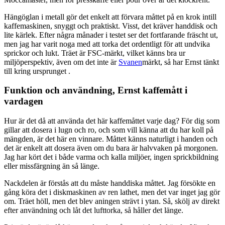
Hängöglan i metall gör det enkelt att förvara måttet på en krok intill
kaffemaskinen, snyggt och praktiskt. Visst, det kräver handdisk och
lite kärlek. Efter några månader i testet ser det fortfarande fräscht ut,
men jag har varit noga med att torka det ordentligt för att undvika
sprickor och lukt. Träet är FSC-märkt, vilket känns bra ur
miljöperspektiv, även om det inte är
Svanen
märkt, så har Ernst tänkt
till kring ursprunget .
Funktion och användning, Ernst kaffemått i
vardagen
Hur är det då att använda det här kaffemåttet varje dag? För dig som
gillar att dosera i lugn och ro, och som vill känna att du har koll på
mängden, är det här en vinnare. Måttet känns naturligt i handen och
det är enkelt att dosera även om du bara är halvvaken på morgonen.
Jag har kört det i både varma och kalla miljöer, ingen sprickbildning
eller missfärgning än så länge.
Nackdelen är förstås att du måste handdiska måttet. Jag försökte en
gång köra det i diskmaskinen av ren lathet, men det var inget jag gör
om. Träet höll, men det blev aningen strävt i ytan. Så, skölj av direkt
efter användning och låt det lufttorka, så håller det länge.