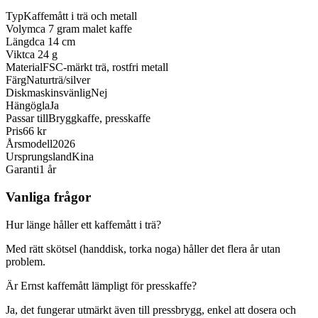
Typ
Kaffemått i trä och metall
Volym
ca 7 gram malet kaffe
Längd
ca 14 cm
Vikt
ca 24 g
Material
FSC-märkt trä, rostfri metall
Färg
Naturträ/silver
Diskmaskinsvänlig
Nej
Hängögla
Ja
Passar till
Bryggkaffe, presskaffe
Pris
66 kr
Årsmodell
2026
Ursprungsland
Kina
Garanti
1 år
Vanliga frågor
Hur länge håller ett kaffemått i trä?
Med rätt skötsel (handdisk, torka noga) håller det flera år utan
problem.
Är Ernst kaffemått lämpligt för presskaffe?
Ja, det fungerar utmärkt även till pressbrygg, enkel att dosera och