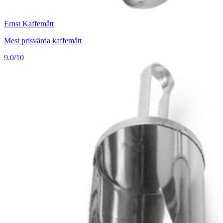
Ernst Kaffemått
Mest prisvärda kaffemått
9.0/10