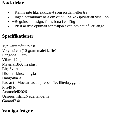
Nackdelar
−
Känns inte lika exklusivt som rostfritt eller trä
−
Ingen premiumkänsla om du vill ha köksprylar att visa upp
−
Begränsad design, finns bara i en färg
−
Plast är inte optimalt för miljön även om det håller länge
Specifikationer
Typ
Kaffemått i plast
Volym
2 cm (10 gram malet kaffe)
Längd
ca 11 cm
Vikt
ca 12 g
Material
BPA-fri plast
Färg
Svart
Diskmaskinsvänlig
Ja
Hängögla
Ja
Passar till
Moccamaster, presskaffe, filterbryggare
Pris
49 kr
Årsmodell
2026
Ursprungsland
Nederländerna
Garanti
2 år
Vanliga frågor