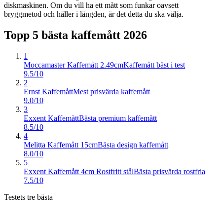
diskmaskinen. Om du vill ha ett mått som funkar oavsett
bryggmetod och håller i längden, är det detta du ska välja.
Topp 5 bästa
kaffemått
2026
1
Moccamaster Kaffemått 2.49cm
Kaffemått bäst i test
9.5/10
2
Ernst Kaffemått
Mest prisvärda kaffemått
9.0/10
3
Exxent Kaffemått
Bästa premium kaffemått
8.5/10
4
Melitta Kaffemått 15cm
Bästa design kaffemått
8.0/10
5
Exxent Kaffemått 4cm Rostfritt stål
Bästa prisvärda rostfria
7.5/10
Testets tre bästa