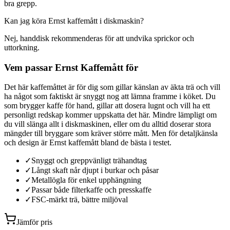
bra grepp.
Kan jag köra Ernst kaffemått i diskmaskin?
Nej, handdisk rekommenderas för att undvika sprickor och
uttorkning.
Vem passar Ernst Kaffemått för
Det här kaffemåttet är för dig som gillar känslan av äkta trä och vill
ha något som faktiskt är snyggt nog att lämna framme i köket. Du
som brygger kaffe för hand, gillar att dosera lugnt och vill ha ett
personligt redskap kommer uppskatta det här. Mindre lämpligt om
du vill slänga allt i diskmaskinen, eller om du alltid doserar stora
mängder till bryggare som kräver större mått. Men för detaljkänsla
och design är Ernst kaffemått bland de bästa i testet.
✓
Snyggt och greppvänligt trähandtag
✓
Långt skaft når djupt i burkar och påsar
✓
Metallögla för enkel upphängning
✓
Passar både filterkaffe och presskaffe
✓
FSC-märkt trä, bättre miljöval
Jämför pris