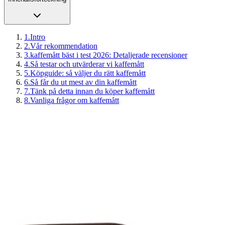
1
.
Intro
2
.
Vår rekommendation
3
.
kaffemått bäst i test 2026: Detaljerade recensioner
4
.
Så testar och utvärderar vi kaffemått
5
.
Köpguide: så väljer du rätt kaffemått
6
.
Så får du ut mest av din kaffemått
7
.
Tänk på detta innan du köper kaffemått
8
.
Vanliga frågor om kaffemått