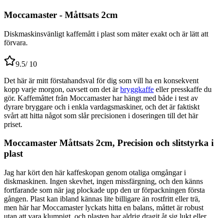
Moccamaster - Måttsats 2cm
Diskmaskinsvänligt kaffemått i plast som mäter exakt och är lätt att
förvara.
9.5
/ 10
Det här är mitt förstahandsval för dig som vill ha en konsekvent
kopp varje morgon, oavsett om det är
bryggkaffe
eller presskaffe du
gör. Kaffemåttet från Moccamaster har hängt med både i test av
dyrare bryggare och i enkla vardagsmaskiner, och det är faktiskt
svårt att hitta något som slår precisionen i doseringen till det här
priset.
Moccamaster Måttsats 2cm, Precision och slitstyrka i
plast
Jag har kört den här kaffeskopan genom otaliga omgångar i
diskmaskinen. Ingen skevhet, ingen missfärgning, och den känns
fortfarande som när jag plockade upp den ur förpackningen första
gången. Plast kan ibland kännas lite billigare än rostfritt eller trä,
men här har Moccamaster lyckats hitta en balans, måttet är robust
utan att vara klumpigt, och plasten har aldrig dragit åt sig lukt eller