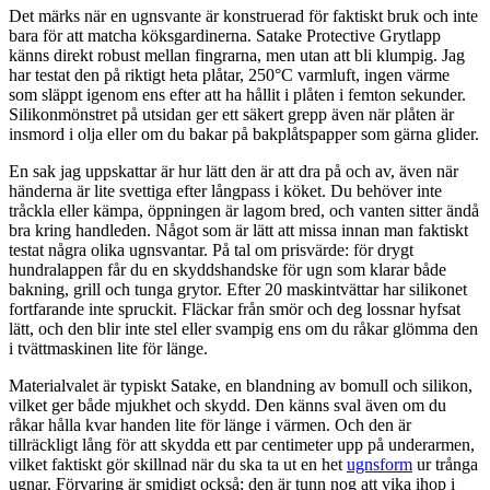
Det märks när en ugnsvante är konstruerad för faktiskt bruk och inte
bara för att matcha köksgardinerna. Satake Protective Grytlapp
känns direkt robust mellan fingrarna, men utan att bli klumpig. Jag
har testat den på riktigt heta plåtar, 250°C varmluft, ingen värme
som släppt igenom ens efter att ha hållit i plåten i femton sekunder.
Silikonmönstret på utsidan ger ett säkert grepp även när plåten är
insmord i olja eller om du bakar på bakplåtspapper som gärna glider.
En sak jag uppskattar är hur lätt den är att dra på och av, även när
händerna är lite svettiga efter långpass i köket. Du behöver inte
tråckla eller kämpa, öppningen är lagom bred, och vanten sitter ändå
bra kring handleden. Något som är lätt att missa innan man faktiskt
testat några olika ugnsvantar. På tal om prisvärde: för drygt
hundralappen får du en skyddshandske för ugn som klarar både
bakning, grill och tunga grytor. Efter 20 maskintvättar har silikonet
fortfarande inte spruckit. Fläckar från smör och deg lossnar hyfsat
lätt, och den blir inte stel eller svampig ens om du råkar glömma den
i tvättmaskinen lite för länge.
Materialvalet är typiskt Satake, en blandning av bomull och silikon,
vilket ger både mjukhet och skydd. Den känns sval även om du
råkar hålla kvar handen lite för länge i värmen. Och den är
tillräckligt lång för att skydda ett par centimeter upp på underarmen,
vilket faktiskt gör skillnad när du ska ta ut en het
ugnsform
ur trånga
ugnar. Förvaring är smidigt också: den är tunn nog att vika ihop i