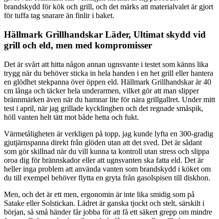
brandskydd för kök och grill, och det märks att materialvalet är gjort
för tuffa tag snarare än finlir i baket.
Hällmark Grillhandskar Läder, Ultimat skydd vid
grill och eld, men med kompromisser
Det är svårt att hitta någon annan ugnsvante i testet som känns lika
trygg när du behöver sticka in hela handen i en het grill eller hantera
en glödhet stekpanna över öppen eld. Hällmark Grillhandskar är 40
cm långa och täcker hela underarmen, vilket gör att man slipper
brännmärken även när du hamnar lite för nära grillgallret. Under mitt
test i april, när jag grillade kycklingben och det regnade småspik,
höll vanten helt tätt mot både hetta och fukt.
Värmetåligheten är verkligen på topp, jag kunde lyfta en 300-gradig
gjutjärnspanna direkt från glöden utan att det sved. Det är sådant
som gör skillnad när du vill kunna ta kontroll utan stress och slippa
oroa dig för brännskador eller att ugnsvanten ska fatta eld. Det är
heller inga problem att använda vanten som brandskydd i köket om
du till exempel behöver flytta en gryta från gasolspisen till diskhon.
Men, och det är ett men, ergonomin är inte lika smidig som på
Satake eller Solstickan. Lädret är ganska tjockt och stelt, särskilt i
början, så små händer får jobba för att få ett säkert grepp om mindre