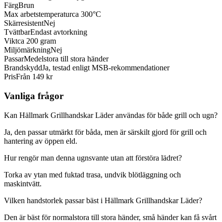
Färg
Brun
Max arbetstemperatur
ca 300°C
Skärresistent
Nej
Tvättbar
Endast avtorkning
Vikt
ca 200 gram
Miljömärkning
Nej
Passar
Medelstora till stora händer
Brandskydd
Ja, testad enligt MSB-rekommendationer
Pris
Från 149 kr
Vanliga frågor
Kan Hällmark Grillhandskar Läder användas för både grill och ugn?
Ja, den passar utmärkt för båda, men är särskilt gjord för grill och
hantering av öppen eld.
Hur rengör man denna ugnsvante utan att förstöra lädret?
Torka av ytan med fuktad trasa, undvik blötläggning och
maskintvätt.
Vilken handstorlek passar bäst i Hällmark Grillhandskar Läder?
Den är bäst för normalstora till stora händer, små händer kan få svårt