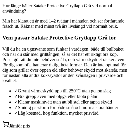
Hur länge håller Satake Protective Grytlapp Grå vid normal
användning?
Min har klarat ett år med 1–2 tvättar i månaden och ser fortfarande
fräsch ut. Räknar med minst två års livslängd vid normalt bruk.
Vem passar Satake Protective Grytlapp Grå för
Vill du ha en ugnsvante som funkar i vardagen, både till bullbaket
och när du står med grilltången, så är det här ett riktigt bra köp.
Priset gör att du inte behöver snåla, och värmeskyddet räcker även
för dig som ofta hanterar riktigt heta formar. Den är inte optimal för
dig som grillar över öppen eld eller behöver skydd mot skärsår, men
för nästan alla andra kökssysslor är den svårslagen i prisvärde och
kvalitet.
✓
Grymt värmeskydd upp till 250°C utan genomslag
✓
Bra grepp även med oljiga eller blöta plåtar
✓
Klarar maskintvätt utan att bli stel eller tappa skydd
✓
Smidig passform för både små och normalstora händer
✓
Låg kostnad, hög funktion, mycket prisvärd
Jämför pris