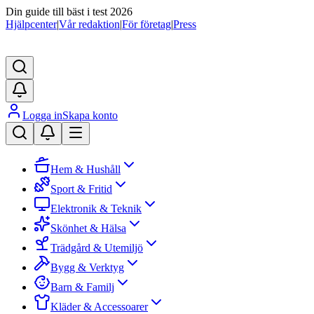
Din guide till bäst i test 2026
Hjälpcenter
|
Vår redaktion
|
För företag
|
Press
Logga in
Skapa konto
Hem & Hushåll
Sport & Fritid
Elektronik & Teknik
Skönhet & Hälsa
Trädgård & Utemiljö
Bygg & Verktyg
Barn & Familj
Kläder & Accessoarer