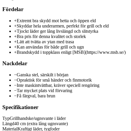
Fördelar
+
Extremt bra skydd mot hetta och öppen eld
+
Skyddar hela underarmen, perfekt för grill och eld
+
Tjockt läder ger lång livslängd och slitstyrka
+
Bra pris för denna kvalitet och storlek
+
Lätt att tvätta av ytan med trasa
+
Kan användas för både grill och ugn
+
Brandskydd i toppklass enligt [MSB](https://www.msb.se/)
Nackdelar
−
Ganska stel, särskilt i början
−
Opraktisk för små händer och finmotorik
−
Inte maskintvättbar, kräver speciell rengöring
−
Tar mycket plats vid förvaring
−
Få färgval, bara brun
Specifikationer
Typ
Grillhandske/ugnsvante i läder
Längd
40 cm (extra lång ugnsvante)
Material
Kraftigt läder, tygfoder