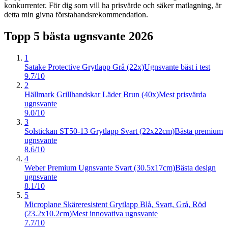
konkurrenter. För dig som vill ha prisvärde och säker matlagning, är
detta min givna förstahandsrekommendation.
Topp 5 bästa
ugnsvante
2026
1
Satake Protective Grytlapp Grå (22x)
Ugnsvante bäst i test
9.7/10
2
Hällmark Grillhandskar Läder Brun (40x)
Mest prisvärda
ugnsvante
9.0/10
3
Solstickan ST50-13 Grytlapp Svart (22x22cm)
Bästa premium
ugnsvante
8.6/10
4
Weber Premium Ugnsvante Svart (30.5x17cm)
Bästa design
ugnsvante
8.1/10
5
Microplane Skäreresistent Grytlapp Blå, Svart, Grå, Röd
(23.2x10.2cm)
Mest innovativa ugnsvante
7.7/10