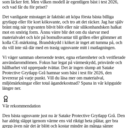
som läcker fett. Men vilken modell är egentligen bäst i test 2026,
och vad får du för priset?
Det vanligaste misstaget är faktiskt att köpa första bästa billiga
grytlapp eller för kort köksvante, och tro att det räcker. Jag har själv
bränt mig när tygvanten blivit blöt eller när silikonhandsken halkat
mot en smörig form. Ännu värre blir det om du slarvar med
materialvalet och kör på bomullsvantar till grillen eller glömmer att
kolla CE-märkning. Brandskydd i köket är inget att tumma på, och
du vill inte stå där med en trasig ugnsvante mitt i matlagningen.
Vi väger samman oberoende tester, egna erfarenheter och verifierade
användaromdömen. Fokus har legat på värmeskydd, prisvärde och
hållbarhet vid upprepade tvättar. Det är ingen slump att Satake
Protective Grytlapp Grå hamnar som bäst i test för 2026, den
levererar på varje punkt. Vill du läsa mer om materialval,
miljömärkningar eller total ägandekostnad? Spana in vår köpguide
längre ner.
Vår rekommendation
Den bästa ugnsvante just nu är Satake Protective Grytlapp Grå. Den
har aldrig släppt igenom värme ens vid riktigt heta plåtar, ger bra
grepp även när det är blött och kostar mindre än många sämre