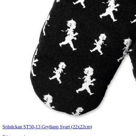
Solstickan ST50-13 Grytlapp Svart (22x22cm)