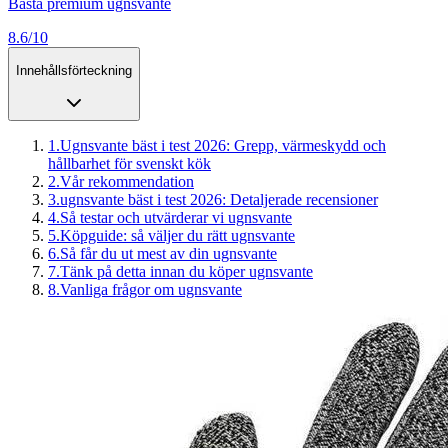
Bästa premium ugnsvante
8.6/10
Innehållsförteckning
1
.
Ugnsvante bäst i test 2026: Grepp, värmeskydd och
hållbarhet för svenskt kök
2
.
Vår rekommendation
3
.
ugnsvante bäst i test 2026: Detaljerade recensioner
4
.
Så testar och utvärderar vi ugnsvante
5
.
Köpguide: så väljer du rätt ugnsvante
6
.
Så får du ut mest av din ugnsvante
7
.
Tänk på detta innan du köper ugnsvante
8
.
Vanliga frågor om ugnsvante