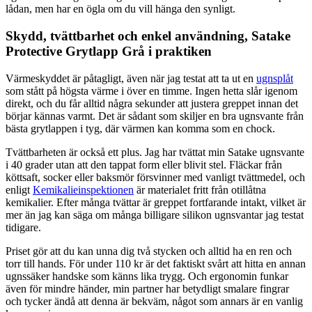
lådan, men har en ögla om du vill hänga den synligt.
Skydd, tvättbarhet och enkel användning, Satake
Protective Grytlapp Grå i praktiken
Värmeskyddet är påtagligt, även när jag testat att ta ut en
ugnsplåt
som stått på högsta värme i över en timme. Ingen hetta slår igenom
direkt, och du får alltid några sekunder att justera greppet innan det
börjar kännas varmt. Det är sådant som skiljer en bra ugnsvante från
bästa grytlappen i tyg, där värmen kan komma som en chock.
Tvättbarheten är också ett plus. Jag har tvättat min Satake ugnsvante
i 40 grader utan att den tappat form eller blivit stel. Fläckar från
köttsaft, socker eller baksmör försvinner med vanligt tvättmedel, och
enligt
Kemikalieinspektionen
är materialet fritt från otillåtna
kemikalier. Efter många tvättar är greppet fortfarande intakt, vilket är
mer än jag kan säga om många billigare silikon ugnsvantar jag testat
tidigare.
Priset gör att du kan unna dig två stycken och alltid ha en ren och
torr till hands. För under 110 kr är det faktiskt svårt att hitta en annan
ugnssäker handske som känns lika trygg. Och ergonomin funkar
även för mindre händer, min partner har betydligt smalare fingrar
och tycker ändå att denna är bekväm, något som annars är en vanlig