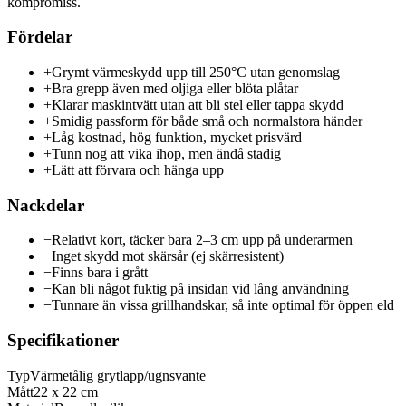
kompromiss.
Fördelar
+
Grymt värmeskydd upp till 250°C utan genomslag
+
Bra grepp även med oljiga eller blöta plåtar
+
Klarar maskintvätt utan att bli stel eller tappa skydd
+
Smidig passform för både små och normalstora händer
+
Låg kostnad, hög funktion, mycket prisvärd
+
Tunn nog att vika ihop, men ändå stadig
+
Lätt att förvara och hänga upp
Nackdelar
−
Relativt kort, täcker bara 2–3 cm upp på underarmen
−
Inget skydd mot skärsår (ej skärresistent)
−
Finns bara i grått
−
Kan bli något fuktig på insidan vid lång användning
−
Tunnare än vissa grillhandskar, så inte optimal för öppen eld
Specifikationer
Typ
Värmetålig grytlapp/ugnsvante
Mått
22 x 22 cm