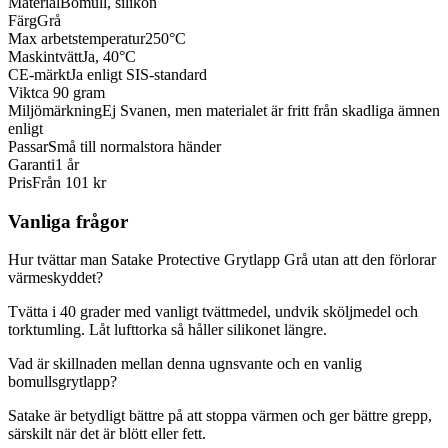
Material
Bomull, silikon
Färg
Grå
Max arbetstemperatur
250°C
Maskintvätt
Ja, 40°C
CE-märkt
Ja enligt SIS-standard
Vikt
ca 90 gram
Miljömärkning
Ej Svanen, men materialet är fritt från skadliga ämnen
enligt
Passar
Små till normalstora händer
Garanti
1 år
Pris
Från 101 kr
Vanliga frågor
Hur tvättar man Satake Protective Grytlapp Grå utan att den förlorar
värmeskyddet?
Tvätta i 40 grader med vanligt tvättmedel, undvik sköljmedel och
torktumling. Låt lufttorka så håller silikonet längre.
Vad är skillnaden mellan denna ugnsvante och en vanlig
bomullsgrytlapp?
Satake är betydligt bättre på att stoppa värmen och ger bättre grepp,
särskilt när det är blött eller fett.