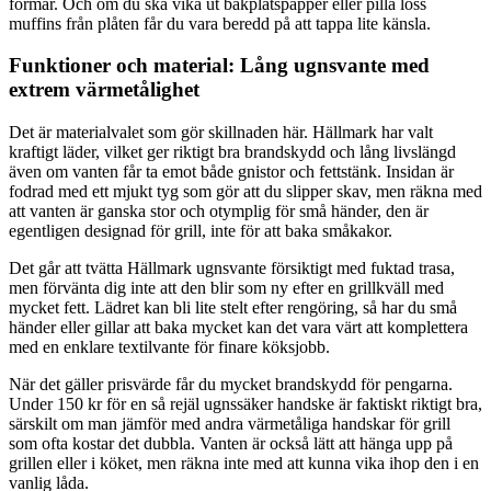
formar. Och om du ska vika ut bakplåtspapper eller pilla loss
muffins från plåten får du vara beredd på att tappa lite känsla.
Funktioner och material: Lång ugnsvante med
extrem värmetålighet
Det är materialvalet som gör skillnaden här. Hällmark har valt
kraftigt läder, vilket ger riktigt bra brandskydd och lång livslängd
även om vanten får ta emot både gnistor och fettstänk. Insidan är
fodrad med ett mjukt tyg som gör att du slipper skav, men räkna med
att vanten är ganska stor och otymplig för små händer, den är
egentligen designad för grill, inte för att baka småkakor.
Det går att tvätta Hällmark ugnsvante försiktigt med fuktad trasa,
men förvänta dig inte att den blir som ny efter en grillkväll med
mycket fett. Lädret kan bli lite stelt efter rengöring, så har du små
händer eller gillar att baka mycket kan det vara värt att komplettera
med en enklare textilvante för finare köksjobb.
När det gäller prisvärde får du mycket brandskydd för pengarna.
Under 150 kr för en så rejäl ugnssäker handske är faktiskt riktigt bra,
särskilt om man jämför med andra värmetåliga handskar för grill
som ofta kostar det dubbla. Vanten är också lätt att hänga upp på
grillen eller i köket, men räkna inte med att kunna vika ihop den i en
vanlig låda.