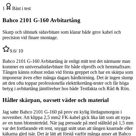
1
Bäst i test
Bahco 2101 G-160 Avbitartång
Skarp och slitstark sidavbitare som klarar både grov kabel och
precision vid finare montage.
9.6
/ 10
Bahco 2101 G-160 Avbitartång är enligt mitt test det närmaste man
kommer en universalsidavbitare för både elproffs och hemmafixare.
Tången känns robust redan vid första greppet och har en skärpa som
imponerar även efter många dagars hårdkörning. Det är ingen slump
att den ofta toppar professionella elektrikertång-tester och får höga
betyg i avbitartång jämförelser hos både Testfakta och Råd & Rön.
Håller skärpan, oavsett väder och material
Jag satte Bahco 2101 G-160 på prov en kylig lördagsmorgon i
november. Att klippa 2,5 mm2 FK-kabel gick lika lätt som att nypa
av en tunn blomstertråd. När jag pressade på med ståltråd på 1,5 mm
var det fortfarande ett rent, snyggt snitt utan att tången knarrade eller
käkarna gled isär. Det är lätt att förstå varför många anser att Bahco