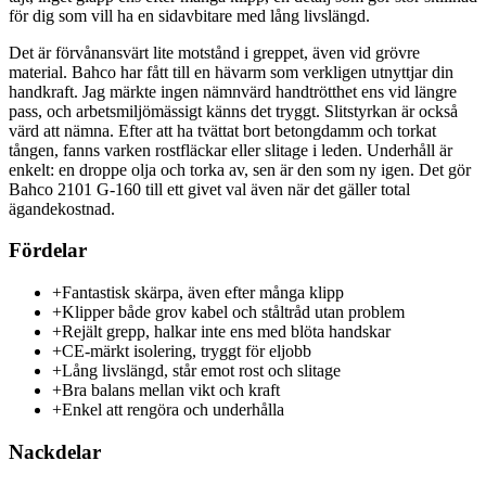
för dig som vill ha en sidavbitare med lång livslängd.
Det är förvånansvärt lite motstånd i greppet, även vid grövre
material. Bahco har fått till en hävarm som verkligen utnyttjar din
handkraft. Jag märkte ingen nämnvärd handtrötthet ens vid längre
pass, och arbetsmiljömässigt känns det tryggt. Slitstyrkan är också
värd att nämna. Efter att ha tvättat bort betongdamm och torkat
tången, fanns varken rostfläckar eller slitage i leden. Underhåll är
enkelt: en droppe olja och torka av, sen är den som ny igen. Det gör
Bahco 2101 G-160 till ett givet val även när det gäller total
ägandekostnad.
Fördelar
+
Fantastisk skärpa, även efter många klipp
+
Klipper både grov kabel och ståltråd utan problem
+
Rejält grepp, halkar inte ens med blöta handskar
+
CE-märkt isolering, tryggt för eljobb
+
Lång livslängd, står emot rost och slitage
+
Bra balans mellan vikt och kraft
+
Enkel att rengöra och underhålla
Nackdelar