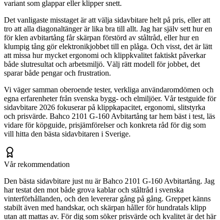
variant som glappar eller klipper snett.
Det vanligaste misstaget är att välja sidavbitare helt på pris, eller att
tro att alla diagonaltänger är lika bra till allt. Jag har själv sett hur en
för klen avbitartång får skärpan förstörd av ståltråd, eller hur en
klumpig tång gör elektronikjobbet till en plåga. Och visst, det är lätt
att missa hur mycket ergonomi och klippkvalitet faktiskt påverkar
både slutresultat och arbetsmiljö. Välj rätt modell för jobbet, det
sparar både pengar och frustration.
Vi väger samman oberoende tester, verkliga användaromdömen och
egna erfarenheter från svenska bygg- och elmiljöer. Vår testguide för
sidavbitare 2026 fokuserar på klippkapacitet, ergonomi, slitstyrka
och prisvärde. Bahco 2101 G-160 Avbitartång tar hem bäst i test, läs
vidare för köpguide, prisjämförelser och konkreta råd för dig som
vill hitta den bästa sidavbitaren i Sverige.
Vår rekommendation
Den bästa sidavbitare just nu är Bahco 2101 G-160 Avbitartång. Jag
har testat den mot både grova kablar och ståltråd i svenska
vinterförhållanden, och den levererar gång på gång. Greppet känns
stabilt även med handskar, och skärpan håller för hundratals klipp
utan att mattas av. För dig som söker prisvärde och kvalitet är det här