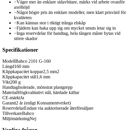
−
Väger mer än enklare sidavbitare, märks vid arbete ovanför
axelhöjd
−
Något högre pris än enklare modeller, men klart prisvärd för
kvaliteten
−
Kan kännas stor i riktigt trånga elskåp
−
Fjädern kan haka upp sig om mycket smuts letar sig in
−
Inga reservdelar för handtag, hela tången måste bytas vid
större skador
Specifikationer
Modell
Bahco 2101 G-160
Längd
160 mm
Klippkapacitet koppar
2,5 mm2
Klippkapacitet stål
1,6 mm
Vikt
200 g
Handtag
Isolerade, mönstrat plastgrepp
Material
Högkvalitativt stål, härdade käftar
CE-märkt
Ja
Garanti
2 år (enligt Konsumentverket)
Reservdelar
Endast via auktoriserade återförsäljare
Tillverkare
Bahco
Miljömärkning
Nej
Vanliga frågor