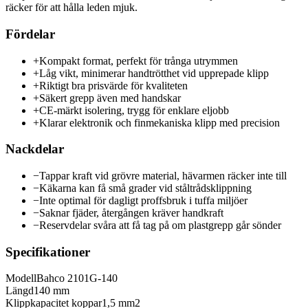
räcker för att hålla leden mjuk.
Fördelar
+
Kompakt format, perfekt för trånga utrymmen
+
Låg vikt, minimerar handtrötthet vid upprepade klipp
+
Riktigt bra prisvärde för kvaliteten
+
Säkert grepp även med handskar
+
CE-märkt isolering, trygg för enklare eljobb
+
Klarar elektronik och finmekaniska klipp med precision
Nackdelar
−
Tappar kraft vid grövre material, hävarmen räcker inte till
−
Käkarna kan få små grader vid ståltrådsklippning
−
Inte optimal för dagligt proffsbruk i tuffa miljöer
−
Saknar fjäder, återgången kräver handkraft
−
Reservdelar svåra att få tag på om plastgrepp går sönder
Specifikationer
Modell
Bahco 2101G-140
Längd
140 mm
Klippkapacitet koppar
1,5 mm2