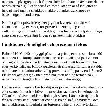
mönstrade plastgrepp, och tången sitter bra i handen även om du har
handskar på dig. Det är också en fördel att den är så lätt, efter en
heldag med många småklipp i takhöjd märker du knappt av
belastningen i handleden.
När det gäller prisvärde tycker jag den levererar mer än vad
kostnaden antyder. Visst, för grövre kabeldragning eller
stålklippning är det inte rätt verktyg, men för service, eljobb i trånga
skåp eller som extratång är den svårslagen i sin prisklass.
Funktioner: Smidighet och precision i fokus
Bahco 2101G-140 är byggd på samma principer som storebror 160
mm, men i ett kompaktare format. Med en totallängd på 140 mm
och låg vikt får du en sidavbitare som är enkel att förvara i fickan
eller verktygslådan. Klippkapaciteten är anpassad för tunna elkablar
och finare installationsarbete. Jag provade att klippa av en 1,5 mm2
FK-kabel och det gick utan problem, men när jag testade på 2,5
mm2 blev det tungt och snittytan blev inte lika snygg.
Den är särskilt användbar för dig som jobbar mycket med elektronik
eller svagström och behöver en precisionsavbitare. Isoleringen är
CE-märkt, så även enklare eljobb går säkert. Länken är tight och
tången känns stabil, vilket är ovanligt bland små sidavbitare i den
här prisklassen. Underhållet är busenkelt, lite olja och avtorkning