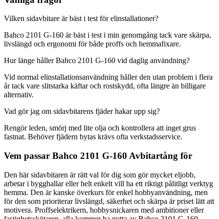
Vilken sidavbitare är bäst i test för elinstallationer?
Bahco 2101 G-160 är bäst i test i min genomgång tack vare skärpa,
livslängd och ergonomi för både proffs och hemmafixare.
Hur länge håller Bahco 2101 G-160 vid daglig användning?
Vid normal elinstallationsanvändning håller den utan problem i flera
år tack vare slitstarka käftar och rostskydd, ofta längre än billigare
alternativ.
Vad gör jag om sidavbitarens fjäder hakar upp sig?
Rengör leden, smörj med lite olja och kontrollera att inget grus
fastnat. Behöver fjädern bytas krävs ofta verkstadsservice.
Vem passar Bahco 2101 G-160 Avbitartång för
Den här sidavbitaren är rätt val för dig som gör mycket eljobb,
arbetar i bygghallar eller helt enkelt vill ha ett riktigt pålitligt verktyg
hemma. Den är kanske överkurs för enkel hobbyanvändning, men
för den som prioriterar livslängd, säkerhet och skärpa är priset lätt att
motivera. Proffselektrikern, hobbysnickaren med ambitioner eller
fastighetsskötaren, alla kommer ha nytta av Bahco 2101 G-160.