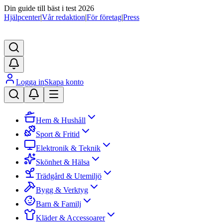
Din guide till bäst i test 2026
Hjälpcenter
|
Vår redaktion
|
För företag
|
Press
Logga in
Skapa konto
Hem & Hushåll
Sport & Fritid
Elektronik & Teknik
Skönhet & Hälsa
Trädgård & Utemiljö
Bygg & Verktyg
Barn & Familj
Kläder & Accessoarer