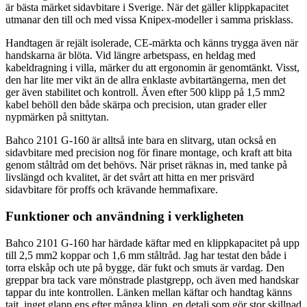
är bästa märket sidavbitare i Sverige. När det gäller klippkapacitet
utmanar den till och med vissa Knipex-modeller i samma prisklass.
Handtagen är rejält isolerade, CE-märkta och känns trygga även när
handskarna är blöta. Vid längre arbetspass, en heldag med
kabeldragning i villa, märker du att ergonomin är genomtänkt. Visst,
den har lite mer vikt än de allra enklaste avbitartängerna, men det
ger även stabilitet och kontroll. Även efter 500 klipp på 1,5 mm2
kabel behöll den både skärpa och precision, utan grader eller
nypmärken på snittytan.
Bahco 2101 G-160 är alltså inte bara en slitvarg, utan också en
sidavbitare med precision nog för finare montage, och kraft att bita
genom ståltråd om det behövs. När priset räknas in, med tanke på
livslängd och kvalitet, är det svårt att hitta en mer prisvärd
sidavbitare för proffs och krävande hemmafixare.
Funktioner och användning i verkligheten
Bahco 2101 G-160 har härdade käftar med en klippkapacitet på upp
till 2,5 mm2 koppar och 1,6 mm ståltråd. Jag har testat den både i
torra elskåp och ute på bygge, där fukt och smuts är vardag. Den
greppar bra tack vare mönstrade plastgrepp, och även med handskar
tappar du inte kontrollen. Länken mellan käftar och handtag känns
tajt, inget glapp ens efter många klipp, en detalj som gör stor skillnad