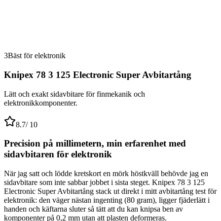
3
Bäst för elektronik
Knipex 78 3 125 Electronic Super Avbitartång
Lätt och exakt sidavbitare för finmekanik och
elektronikkomponenter.
8.7
/ 10
Precision på millimetern, min erfarenhet med
sidavbitaren för elektronik
När jag satt och lödde kretskort en mörk höstkväll behövde jag en
sidavbitare som inte sabbar jobbet i sista steget. Knipex 78 3 125
Electronic Super Avbitartång stack ut direkt i mitt avbitartång test för
elektronik: den väger nästan ingenting (80 gram), ligger fjäderlätt i
handen och käftarna sluter så tätt att du kan knipsa ben av
komponenter på 0,2 mm utan att plasten deformeras.