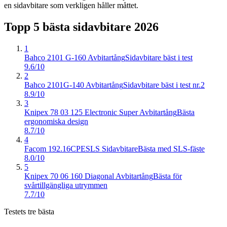
en sidavbitare som verkligen håller måttet.
Topp 5 bästa
sidavbitare
2026
1
Bahco 2101 G-160 Avbitartång
Sidavbitare bäst i test
9.6/10
2
Bahco 2101G-140 Avbitartång
Sidavbitare bäst i test nr.2
8.9/10
3
Knipex 78 03 125 Electronic Super Avbitartång
Bästa
ergonomiska design
8.7/10
4
Facom 192.16CPESLS Sidavbitare
Bästa med SLS-fäste
8.0/10
5
Knipex 70 06 160 Diagonal Avbitartång
Bästa för
svårtillgängliga utrymmen
7.7/10
Testets tre bästa