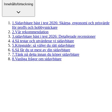
Innehållsförteckning
1
.
Sidavbitare bäst i test 2026: Skärpa, ergonomi och prisvärde
för proffs och hobbysnickare
2
.
Vår rekommendation
3
.
sidavbitare bäst i test 2026: Detaljerade recensioner
4
.
Så testar och utvärderar vi sidavbitare
5
.
Köpguide: så väljer du rätt sidavbitare
6
.
Så får du ut mest av din sidavbitare
7
.
Tänk på detta innan du köper sidavbitare
8
.
Vanliga frågor om sidavbitare