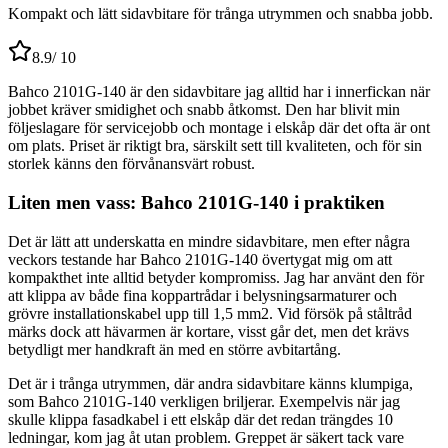
Kompakt och lätt sidavbitare för trånga utrymmen och snabba jobb.
8.9
/ 10
Bahco 2101G-140 är den sidavbitare jag alltid har i innerfickan när
jobbet kräver smidighet och snabb åtkomst. Den har blivit min
följeslagare för servicejobb och montage i elskåp där det ofta är ont
om plats. Priset är riktigt bra, särskilt sett till kvaliteten, och för sin
storlek känns den förvånansvärt robust.
Liten men vass: Bahco 2101G-140 i praktiken
Det är lätt att underskatta en mindre sidavbitare, men efter några
veckors testande har Bahco 2101G-140 övertygat mig om att
kompakthet inte alltid betyder kompromiss. Jag har använt den för
att klippa av både fina koppartrådar i belysningsarmaturer och
grövre installationskabel upp till 1,5 mm2. Vid försök på ståltråd
märks dock att hävarmen är kortare, visst går det, men det krävs
betydligt mer handkraft än med en större avbitartång.
Det är i trånga utrymmen, där andra sidavbitare känns klumpiga,
som Bahco 2101G-140 verkligen briljerar. Exempelvis när jag
skulle klippa fasadkabel i ett elskåp där det redan trängdes 10
ledningar, kom jag åt utan problem. Greppet är säkert tack vare