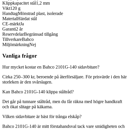
Klippkapacitet stål
1,2 mm
Vikt
120 g
Handtag
Mönstrad plast, isolerade
Material
Härdat stål
CE-märkt
Ja
Garanti
2 år
Reservdelar
Begränsad tillgång
Tillverkare
Bahco
Miljömärkning
Nej
Vanliga frågor
Hur mycket kostar en Bahco 2101G-140 sidavbitare?
Cirka 250–300 kr, beroende på återförsäljare. För prisvärde i den här
storleken är den svårslagen.
Kan Bahco 2101G-140 klippa ståltråd?
Det går på tunnare ståltråd, men du får räkna med högre handkraft
och ökat slitage på käkarna.
Vilken sidavbitare är bäst för trånga elskåp?
Bahco 2101G-140 är mitt förstahandsval tack vare smidigheten och