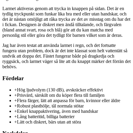
Larmet aktiveras genom att trycka in knappen på sidan. Det är en
tydlig tryckpunkt som funkar lika bra med eller utan handskar, och
det är nästan omöjligt att råka trycka av det av misstag om du har det
i fickan. Designen är diskret men ändå tilltalande, och färgvalen
(bland annat svart, rosa och blå) gör att du kan matcha med
personlig stil eller göra det tydligt för barnen vilket som är deras.
Jag har även testat att använda larmet i regn, och det fortsatte
fungera utan problem, dock är det inte klassat som helt vattentätt så
undvik att doppa det. Fästet fungerar både på dragkedja och
ryggsäck, och larmet väger så lite att du knappt märker det förrän det
behövs.
Fördelar
+
Hög ljudvolym (130 dB), avskräcker effektivt
+
Prisvärd, särskilt om du köper flera till familjen
+
Flera färger, lätt att anpassa för barn, kvinnor eller äldre
+
Robust plasthölje, tål normala stötar
+
Enkel knappaktivering, även med handskar
+
Lång batteritid, billiga batterier
+
Lätt och diskret, bärs utan att störa