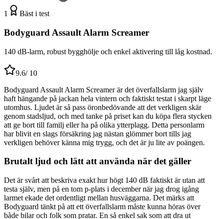
1
Bäst i test
Bodyguard Assault Alarm Screamer
140 dB-larm, robust bygghölje och enkel aktivering till låg kostnad.
9.6
/ 10
Bodyguard Assault Alarm Screamer är det överfallslarm jag själv
haft hängande på jackan hela vintern och faktiskt testat i skarpt läge
utomhus. Ljudet är så pass öronbedövande att det verkligen skär
genom stadsljud, och med tanke på priset kan du köpa flera stycken
att ge bort till familj eller ha på olika ytterplagg. Detta personlarm
har blivit en slags försäkring jag nästan glömmer bort tills jag
verkligen behöver känna mig trygg, och det är ju lite av poängen.
Brutalt ljud och lätt att använda när det gäller
Det är svårt att beskriva exakt hur högt 140 dB faktiskt är utan att
testa själv, men på en tom p-plats i december när jag drog igång
larmet ekade det ordentligt mellan husväggarna. Det märks att
Bodyguard tänkt på att ett överfallslarm måste kunna höras över
både bilar och folk som pratar. En så enkel sak som att dra ut