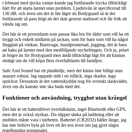
i februari med tjocka vantar kunde jag fortfarande trycka tillräckligt
hårt för att starta larmet utan problem. Ljudnivån är specificerad till
130 dB, och även om det är lite lägre än Bodyguard så är det
fortfarande så pass högt att det skär genom stadssorl och får folk att
vända sig om.
Det här är ett personlarm som passar lika bra för äldre som vill ha ett
tryggt och enkelt nödlarm på jackan, som för barn som vill ha något
färgglatt på väskan. Barnvagn, hundpromenad, jogging, det är bara
att haka på larmet med den medföljande nyckelringen. Och ja, priset
är högre än för Bodyguard men ändå tillräckligt lågt för att kännas
rimligt om du vill köpa flera överfallslarm till familjen.
Safe And Sound har ett plasthölje, men det känns inte billigt utan
snarare robust. Jag tappade mitt i en isfläck, inga skador, inga
sprickor. Dessutom är det vattenskyddat nog för svenskt slaskväder,
även om du kanske inte ska bada med det.
Funktioner och användning, trygghet utan krångel
Det här är ett batteridrivet överfallslarm, inget Bluetooth eller GPS,
men det är också styrkan. Du slipper tänka på laddning eller att
mobilen måste vara i närheten. Batteriet (CR2032) håller länge, jag
har inte behövt byta på över ett års test även om jag gjort några
regelbundna testsignaler.