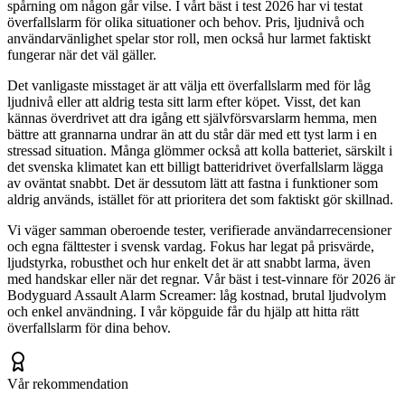
spårning om någon går vilse. I vårt bäst i test 2026 har vi testat
överfallslarm för olika situationer och behov. Pris, ljudnivå och
användarvänlighet spelar stor roll, men också hur larmet faktiskt
fungerar när det väl gäller.
Det vanligaste misstaget är att välja ett överfallslarm med för låg
ljudnivå eller att aldrig testa sitt larm efter köpet. Visst, det kan
kännas överdrivet att dra igång ett självförsvarslarm hemma, men
bättre att grannarna undrar än att du står där med ett tyst larm i en
stressad situation. Många glömmer också att kolla batteriet, särskilt i
det svenska klimatet kan ett billigt batteridrivet överfallslarm lägga
av oväntat snabbt. Det är dessutom lätt att fastna i funktioner som
aldrig används, istället för att prioritera det som faktiskt gör skillnad.
Vi väger samman oberoende tester, verifierade användarrecensioner
och egna fälttester i svensk vardag. Fokus har legat på prisvärde,
ljudstyrka, robusthet och hur enkelt det är att snabbt larma, även
med handskar eller när det regnar. Vår bäst i test-vinnare för 2026 är
Bodyguard Assault Alarm Screamer: låg kostnad, brutal ljudvolym
och enkel användning. I vår köpguide får du hjälp att hitta rätt
överfallslarm för dina behov.
Vår rekommendation