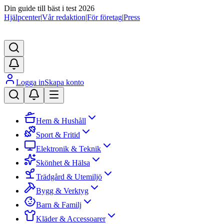
Din guide till bäst i test 2026
Hjälpcenter
|
Vår redaktion
|
För företag
|
Press
Logga in
Skapa konto
Hem & Hushåll
Sport & Fritid
Elektronik & Teknik
Skönhet & Hälsa
Trädgård & Utemiljö
Bygg & Verktyg
Barn & Familj
Kläder & Accessoarer