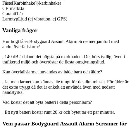
Fäste
[Karbinhake](/karbinhake)
CE-märkt
Ja
Garanti
1 år
Larmtyp
Ljud (ej vibration, ej GPS)
Vanliga frågor
Hur högt låter Bodyguard Assault Alarm Screamer jämfört med
andra överfallslarm?
, 140 dB är bland det högsta på marknaden. Det hörs tydligt även i
trafikerad miljö och överröstar de flesta omgivningsljud.
Kan överfallslarmet användas av både barn och äldre?
, Ja, men larmet kan kännas lite tungt för de allra minsta. För äldre är
det extra tryggt då det är enkelt att använda även med nedsatt
handstyrka.
Vad kostar det att byta batteri i detta personlarm?
, Ett nytt batteri kostar runt 20 kr och bytet tar ett par minuter.
Vem passar Bodyguard Assault Alarm Screamer för