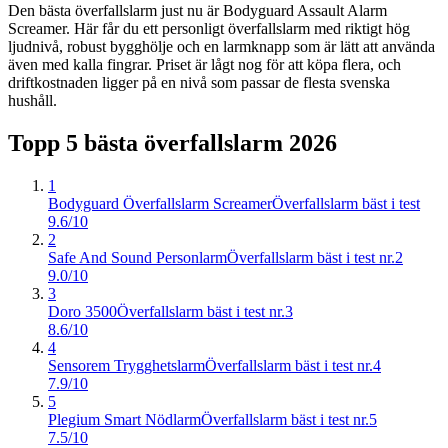
Den bästa överfallslarm just nu är Bodyguard Assault Alarm
Screamer. Här får du ett personligt överfallslarm med riktigt hög
ljudnivå, robust bygghölje och en larmknapp som är lätt att använda
även med kalla fingrar. Priset är lågt nog för att köpa flera, och
driftkostnaden ligger på en nivå som passar de flesta svenska
hushåll.
Topp 5 bästa
överfallslarm
2026
1
Bodyguard Överfallslarm Screamer
Överfallslarm bäst i test
9.6/10
2
Safe And Sound Personlarm
Överfallslarm bäst i test nr.2
9.0/10
3
Doro 3500
Överfallslarm bäst i test nr.3
8.6/10
4
Sensorem Trygghetslarm
Överfallslarm bäst i test nr.4
7.9/10
5
Plegium Smart Nödlarm
Överfallslarm bäst i test nr.5
7.5/10