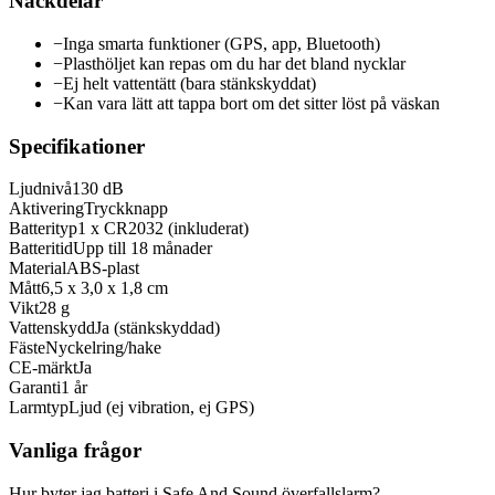
Nackdelar
−
Inga smarta funktioner (GPS, app, Bluetooth)
−
Plasthöljet kan repas om du har det bland nycklar
−
Ej helt vattentätt (bara stänkskyddat)
−
Kan vara lätt att tappa bort om det sitter löst på väskan
Specifikationer
Ljudnivå
130 dB
Aktivering
Tryckknapp
Batterityp
1 x CR2032 (inkluderat)
Batteritid
Upp till 18 månader
Material
ABS-plast
Mått
6,5 x 3,0 x 1,8 cm
Vikt
28 g
Vattenskydd
Ja (stänkskyddad)
Fäste
Nyckelring/hake
CE-märkt
Ja
Garanti
1 år
Larmtyp
Ljud (ej vibration, ej GPS)
Vanliga frågor
Hur byter jag batteri i Safe And Sound överfallslarm?