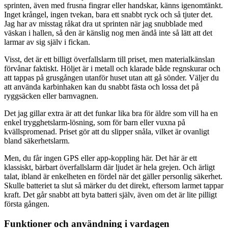
sprinten, även med frusna fingrar eller handskar, känns igenomtänkt.
Inget krångel, ingen tvekan, bara ett snabbt ryck och så tjuter det.
Jag har av misstag råkat dra ut sprinten när jag snubblade med
väskan i hallen, så den är känslig nog men ändå inte så lätt att det
larmar av sig själv i fickan.
Visst, det är ett billigt överfallslarm till priset, men materialkänslan
förvånar faktiskt. Höljet är i metall och klarade både regnskurar och
att tappas på grusgången utanför huset utan att gå sönder. Väljer du
att använda karbinhaken kan du snabbt fästa och lossa det på
ryggsäcken eller barnvagnen.
Det jag gillar extra är att det funkar lika bra för äldre som vill ha en
enkel trygghetslarm-lösning, som för barn eller vuxna på
kvällspromenad. Priset gör att du slipper snåla, vilket är ovanligt
bland säkerhetslarm.
Men, du får ingen GPS eller app-koppling här. Det här är ett
klassiskt, bärbart överfallslarm där ljudet är hela grejen. Och ärligt
talat, ibland är enkelheten en fördel när det gäller personlig säkerhet.
Skulle batteriet ta slut så märker du det direkt, eftersom larmet tappar
kraft. Det går snabbt att byta batteri själv, även om det är lite pilligt
första gången.
Funktioner och användning i vardagen