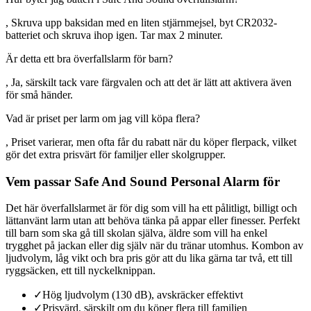
, Skruva upp baksidan med en liten stjärnmejsel, byt CR2032-
batteriet och skruva ihop igen. Tar max 2 minuter.
Är detta ett bra överfallslarm för barn?
, Ja, särskilt tack vare färgvalen och att det är lätt att aktivera även
för små händer.
Vad är priset per larm om jag vill köpa flera?
, Priset varierar, men ofta får du rabatt när du köper flerpack, vilket
gör det extra prisvärt för familjer eller skolgrupper.
Vem passar Safe And Sound Personal Alarm för
Det här överfallslarmet är för dig som vill ha ett pålitligt, billigt och
lättanvänt larm utan att behöva tänka på appar eller finesser. Perfekt
till barn som ska gå till skolan själva, äldre som vill ha enkel
trygghet på jackan eller dig själv när du tränar utomhus. Kombon av
ljudvolym, låg vikt och bra pris gör att du lika gärna tar två, ett till
ryggsäcken, ett till nyckelknippan.
✓
Hög ljudvolym (130 dB), avskräcker effektivt
✓
Prisvärd, särskilt om du köper flera till familjen