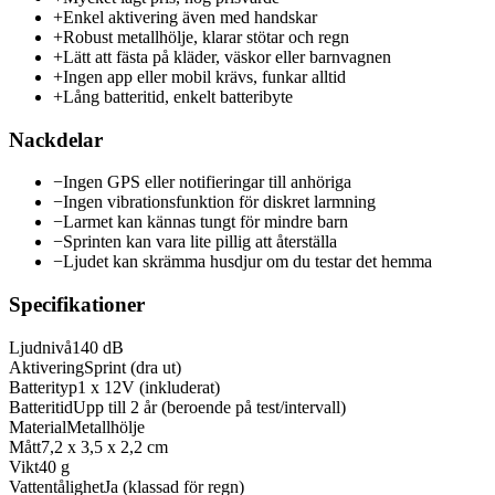
+
Enkel aktivering även med handskar
+
Robust metallhölje, klarar stötar och regn
+
Lätt att fästa på kläder, väskor eller barnvagnen
+
Ingen app eller mobil krävs, funkar alltid
+
Lång batteritid, enkelt batteribyte
Nackdelar
−
Ingen GPS eller notifieringar till anhöriga
−
Ingen vibrationsfunktion för diskret larmning
−
Larmet kan kännas tungt för mindre barn
−
Sprinten kan vara lite pillig att återställa
−
Ljudet kan skrämma husdjur om du testar det hemma
Specifikationer
Ljudnivå
140 dB
Aktivering
Sprint (dra ut)
Batterityp
1 x 12V (inkluderat)
Batteritid
Upp till 2 år (beroende på test/intervall)
Material
Metallhölje
Mått
7,2 x 3,5 x 2,2 cm
Vikt
40 g
Vattentålighet
Ja (klassad för regn)