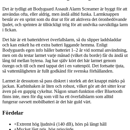
Det är tydligt att Bodyguard Assault Alarm Screamer är byggt för att
användas ofta, eller aldrig, men ändå alltid funka. Larmknappen
består av en sprint som du drar ut för att aktivera det öronbedövande
ljudet, och sprinten är tillräckligt trög för att undvika oavsiktliga larm
i fickan.
Det här är ett batteridrivet överfallslarm, så du slipper laddsladdar
och kan enkelt ha ett extra batteri liggande hemma. Enligt
Bodyguards egen info håller batteriet 1–2 år vid normal användning,
men om du testar larmet varje månad (vilket du borde) får du ändå ut
lång tid mellan bytena. Jag har själv kört det här larmet genom
ösregn och till och med tappat det i en vattenpöl. Det fortsatte tjuta,
så vattentåligheten är fullt godkänd för svenska förhållanden.
Larmet är dessutom så pass diskret i storlek att det knappt märks på
jackan. Karbinhaken är liten och robust, vilket gör att det sitter kvar
även på en guppig cykeltur. Någon smart-funktion eller Bluetooth
finns inte, men för dig som vill ha ett överfallslarm som alltid
fungerar oavsett mobilbatteri är det här guld värt.
Fördelar
+
Extremt hög ljudnivå (140 dB), hörs på långt håll
+
Mycket lågt pris, hög prisvärde