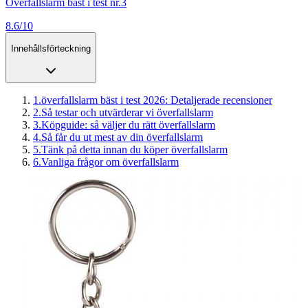
Överfallslarm bäst i test nr.3
8.6/10
Innehållsförteckning
1
.
överfallslarm bäst i test 2026: Detaljerade recensioner
2
.
Så testar och utvärderar vi överfallslarm
3
.
Köpguide: så väljer du rätt överfallslarm
4
.
Så får du ut mest av din överfallslarm
5
.
Tänk på detta innan du köper överfallslarm
6
.
Vanliga frågor om överfallslarm