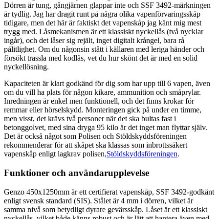
Dörren är tung, gångjärnen glappar inte och SSF 3492-märkningen
är tydlig. Jag har dragit runt på några olika vapenförvaringsskåp
tidigare, men det här är faktiskt det vapenskåp jag känt mig mest
trygg med. Låsmekanismen är ett klassiskt nyckellås (två nycklar
ingår), och det låser sig rejält, inget digitalt krångel, bara rå
pålitlighet. Om du någonsin stått i källaren med leriga händer och
försökt trassla med kodlås, vet du hur skönt det är med en solid
nyckellösning.
Kapaciteten är klart godkänd för dig som har upp till 6 vapen, även
om du vill ha plats för någon kikare, ammunition och småprylar.
Inredningen är enkel men funktionell, och det finns krokar för
remmar eller hörselskydd. Monteringen gick på under en timme,
men visst, det krävs två personer när det ska bultas fast i
betonggolvet, med sina dryga 95 kilo är det inget man flyttar själv.
Det är också något som Polisen och Stöldskyddsföreningen
rekommenderar för att skåpet ska klassas som inbrottssäkert
vapenskåp enligt lagkrav polisen,
Stöldskyddsföreningen
.
Funktioner och användarupplevelse
Genzo 450x1250mm är ett certifierat vapenskåp, SSF 3492-godkänt
enligt svensk standard (SIS). Stålet är 4 mm i dörren, vilket är
samma nivå som betydligt dyrare gevärsskåp. Låset är ett klassiskt
nyckellås, vilket både känns robust och är lätt att hantera även med