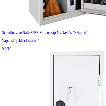
Scandinavian Safe SP88 Vapenskåp Nyckellås (9 Vapen)
Vapenskåp bäst i test nr.2
9.0/10