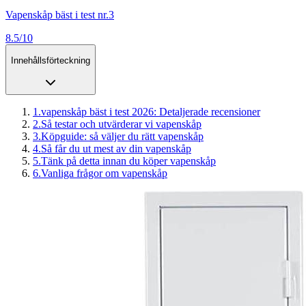
Vapenskåp bäst i test nr.3
8.5/10
Innehållsförteckning
1
.
vapenskåp bäst i test 2026: Detaljerade recensioner
2
.
Så testar och utvärderar vi vapenskåp
3
.
Köpguide: så väljer du rätt vapenskåp
4
.
Så får du ut mest av din vapenskåp
5
.
Tänk på detta innan du köper vapenskåp
6
.
Vanliga frågor om vapenskåp