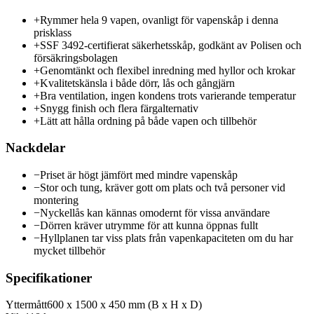
+
Rymmer hela 9 vapen, ovanligt för vapenskåp i denna
prisklass
+
SSF 3492-certifierat säkerhetsskåp, godkänt av Polisen och
försäkringsbolagen
+
Genomtänkt och flexibel inredning med hyllor och krokar
+
Kvalitetskänsla i både dörr, lås och gångjärn
+
Bra ventilation, ingen kondens trots varierande temperatur
+
Snygg finish och flera färgalternativ
+
Lätt att hålla ordning på både vapen och tillbehör
Nackdelar
−
Priset är högt jämfört med mindre vapenskåp
−
Stor och tung, kräver gott om plats och två personer vid
montering
−
Nyckellås kan kännas omodernt för vissa användare
−
Dörren kräver utrymme för att kunna öppnas fullt
−
Hyllplanen tar viss plats från vapenkapaciteten om du har
mycket tillbehör
Specifikationer
Yttermått
600 x 1500 x 450 mm (B x H x D)