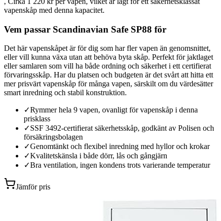
, Cirka 1 220 kr per vapen, vilket är lågt för ett säkerhetsklassat
vapenskåp med denna kapacitet.
Vem passar Scandinavian Safe SP88 för
Det här vapenskåpet är för dig som har fler vapen än genomsnittet,
eller vill kunna växa utan att behöva byta skåp. Perfekt för jaktlaget
eller samlaren som vill ha både ordning och säkerhet i ett certifierat
förvaringsskåp. Har du platsen och budgeten är det svårt att hitta ett
mer prisvärt vapenskåp för många vapen, särskilt om du värdesätter
smart inredning och stabil konstruktion.
✓
Rymmer hela 9 vapen, ovanligt för vapenskåp i denna
prisklass
✓
SSF 3492-certifierat säkerhetsskåp, godkänt av Polisen och
försäkringsbolagen
✓
Genomtänkt och flexibel inredning med hyllor och krokar
✓
Kvalitetskänsla i både dörr, lås och gångjärn
✓
Bra ventilation, ingen kondens trots varierande temperatur
Jämför pris