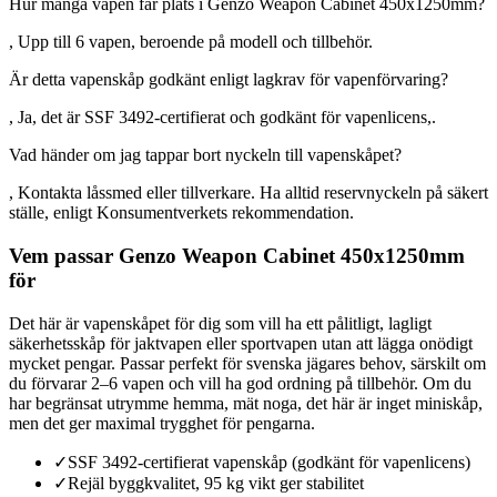
Hur många vapen får plats i Genzo Weapon Cabinet 450x1250mm?
, Upp till 6 vapen, beroende på modell och tillbehör.
Är detta vapenskåp godkänt enligt lagkrav för vapenförvaring?
, Ja, det är SSF 3492-certifierat och godkänt för vapenlicens,.
Vad händer om jag tappar bort nyckeln till vapenskåpet?
, Kontakta låssmed eller tillverkare. Ha alltid reservnyckeln på säkert
ställe, enligt Konsumentverkets rekommendation.
Vem passar Genzo Weapon Cabinet 450x1250mm
för
Det här är vapenskåpet för dig som vill ha ett pålitligt, lagligt
säkerhetsskåp för jaktvapen eller sportvapen utan att lägga onödigt
mycket pengar. Passar perfekt för svenska jägares behov, särskilt om
du förvarar 2–6 vapen och vill ha god ordning på tillbehör. Om du
har begränsat utrymme hemma, mät noga, det här är inget miniskåp,
men det ger maximal trygghet för pengarna.
✓
SSF 3492-certifierat vapenskåp (godkänt för vapenlicens)
✓
Rejäl byggkvalitet, 95 kg vikt ger stabilitet