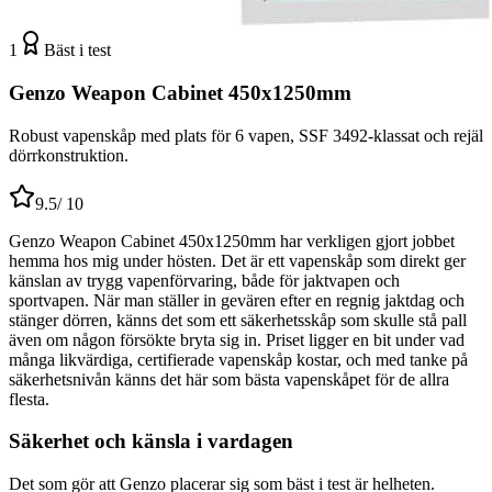
1
Bäst i test
Genzo Weapon Cabinet 450x1250mm
Robust vapenskåp med plats för 6 vapen, SSF 3492-klassat och rejäl
dörrkonstruktion.
9.5
/ 10
Genzo Weapon Cabinet 450x1250mm har verkligen gjort jobbet
hemma hos mig under hösten. Det är ett vapenskåp som direkt ger
känslan av trygg vapenförvaring, både för jaktvapen och
sportvapen. När man ställer in gevären efter en regnig jaktdag och
stänger dörren, känns det som ett säkerhetsskåp som skulle stå pall
även om någon försökte bryta sig in. Priset ligger en bit under vad
många likvärdiga, certifierade vapenskåp kostar, och med tanke på
säkerhetsnivån känns det här som bästa vapenskåpet för de allra
flesta.
Säkerhet och känsla i vardagen
Det som gör att Genzo placerar sig som bäst i test är helheten.