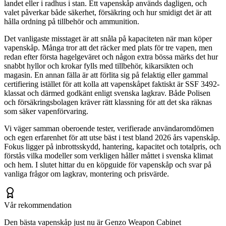
landet eller i radhus i stan. Ett vapenskåp används dagligen, och
valet påverkar både säkerhet, försäkring och hur smidigt det är att
hålla ordning på tillbehör och ammunition.
Det vanligaste misstaget är att snåla på kapaciteten när man köper
vapenskåp. Många tror att det räcker med plats för tre vapen, men
redan efter första hagelgeväret och någon extra bössa märks det hur
snabbt hyllor och krokar fylls med tillbehör, kikarsikten och
magasin. En annan fälla är att förlita sig på felaktig eller gammal
certifiering istället för att kolla att vapenskåpet faktiskt är SSF 3492-
klassat och därmed godkänt enligt svenska lagkrav. Både Polisen
och försäkringsbolagen kräver rätt klassning för att det ska räknas
som säker vapenförvaring.
Vi väger samman oberoende tester, verifierade användaromdömen
och egen erfarenhet för att utse bäst i test bland 2026 års vapenskåp.
Fokus ligger på inbrottsskydd, hantering, kapacitet och totalpris, och
förstås vilka modeller som verkligen håller måttet i svenska klimat
och hem. I slutet hittar du en köpguide för vapenskåp och svar på
vanliga frågor om lagkrav, montering och prisvärde.
Vår rekommendation
Den bästa vapenskåp just nu är Genzo Weapon Cabinet