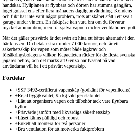
handskar. Hyllplanen är flyttbara och dörren har stumma gångjärn,
inget gnissel ens efter flera månaders daglig användning. Kondens
och fukt har inte varit något problem, trots att skåpet stått i ett svalt
garage under vintern. En fuktpåse kan vara bra om du förvarar
mycket ammunition, men för själva vapnen räcker ventilationen gott.
När det gäller prisvärde är det svårt att hitta ett bättre alternativ i den
här klassen. Du betalar strax under 7 000 kronor, och får ett
säkerhetsskåp för vapen som möter både lagkrav och
försäkringsbolagens villkor. Kapaciteten räcker för de flesta svenska
jägares behov, och det märks att Genzo har lyssnat på vad
användarna vill ha i ett prisvärt vapenskåp.
Fördelar
+
SSF 3492-certifierat vapenskåp (godkänt för vapenlicens)
+
Rejäl byggkvalitet, 95 kg vikt ger stabilitet
+
Lätt att organisera vapen och tillbehör tack vare flyttbara
hyllor
+
Prisvärde jämfört med likvärdiga säkerhetsskåp
+
Låset känns pålitligt och robust
+
Enkelt att montera för två personer
+
Bra ventilation för att motverka fuktproblem