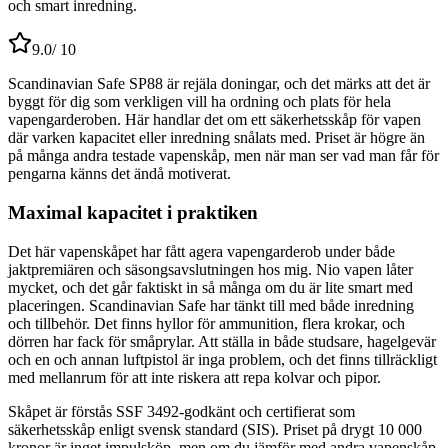
och smart inredning.
9.0
/ 10
Scandinavian Safe SP88 är rejäla doningar, och det märks att det är
byggt för dig som verkligen vill ha ordning och plats för hela
vapengarderoben. Här handlar det om ett säkerhetsskåp för vapen
där varken kapacitet eller inredning snålats med. Priset är högre än
på många andra testade vapenskåp, men när man ser vad man får för
pengarna känns det ändå motiverat.
Maximal kapacitet i praktiken
Det här vapenskåpet har fått agera vapengarderob under både
jaktpremiären och säsongsavslutningen hos mig. Nio vapen låter
mycket, och det går faktiskt in så många om du är lite smart med
placeringen. Scandinavian Safe har tänkt till med både inredning
och tillbehör. Det finns hyllor för ammunition, flera krokar, och
dörren har fack för småprylar. Att ställa in både studsare, hagelgevär
och en och annan luftpistol är inga problem, och det finns tillräckligt
med mellanrum för att inte riskera att repa kolvar och pipor.
Skåpet är förstås SSF 3492-godkänt och certifierat som
säkerhetsskåp enligt svensk standard (SIS). Priset på drygt 10 000
kronor är inget impulsköp, men om du jämför med andra vapenskåp