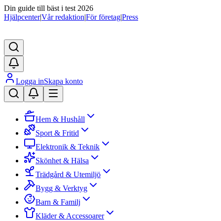
Din guide till bäst i test 2026
Hjälpcenter
|
Vår redaktion
|
För företag
|
Press
Logga in
Skapa konto
Hem & Hushåll
Sport & Fritid
Elektronik & Teknik
Skönhet & Hälsa
Trädgård & Utemiljö
Bygg & Verktyg
Barn & Familj
Kläder & Accessoarer