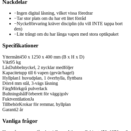
Nackdelar
−
Ingen digital låsning, vilket vissa föredrar
−
Tar stor plats om du har ett litet förråd
−
Nyckelförvaring kräver disciplin (du vill INTE tappa bort
den)
−
Lite trångt om du har långa vapen med stora optikpaket
Specifikationer
Yttermått
450 x 1250 x 400 mm (B x H x D)
Vikt
95 kg
Lås
Dubbelnyckel, 2 nycklar medföljer
Kapacitet
upp till 6 vapen (gevär/hagel)
Hyllplan
1 huvudplan, 1 överhylla, flyttbara
Dörr
4 mm stål, 3-vägs låsning
Färg
Mörkgrå pulverlack
Bultningshål
Förberett för vägg/golv
Fuktventilation
Ja
Tillbehör
Krokar för remmar, hyllplan
Garanti
2 år
Vanliga frågor