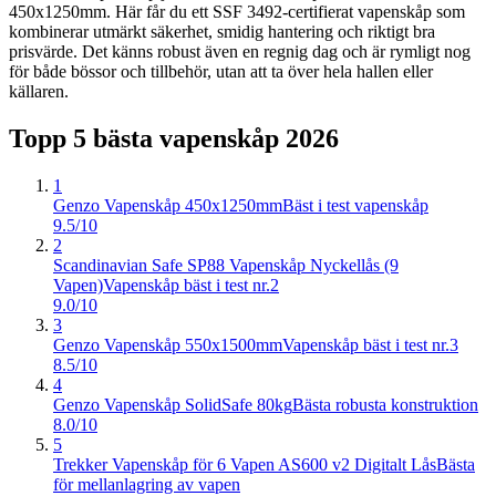
450x1250mm. Här får du ett SSF 3492-certifierat vapenskåp som
kombinerar utmärkt säkerhet, smidig hantering och riktigt bra
prisvärde. Det känns robust även en regnig dag och är rymligt nog
för både bössor och tillbehör, utan att ta över hela hallen eller
källaren.
Topp 5 bästa
vapenskåp
2026
1
Genzo Vapenskåp 450x1250mm
Bäst i test vapenskåp
9.5/10
2
Scandinavian Safe SP88 Vapenskåp Nyckellås (9
Vapen)
Vapenskåp bäst i test nr.2
9.0/10
3
Genzo Vapenskåp 550x1500mm
Vapenskåp bäst i test nr.3
8.5/10
4
Genzo Vapenskåp SolidSafe 80kg
Bästa robusta konstruktion
8.0/10
5
Trekker Vapenskåp för 6 Vapen AS600 v2 Digitalt Lås
Bästa
för mellanlagring av vapen