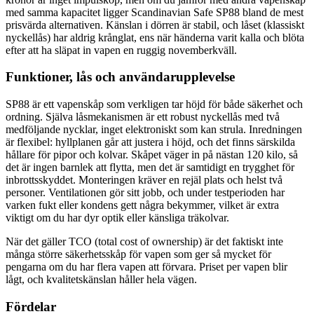
med samma kapacitet ligger Scandinavian Safe SP88 bland de mest
prisvärda alternativen. Känslan i dörren är stabil, och låset (klassiskt
nyckellås) har aldrig krånglat, ens när händerna varit kalla och blöta
efter att ha släpat in vapen en ruggig novemberkväll.
Funktioner, lås och användarupplevelse
SP88 är ett vapenskåp som verkligen tar höjd för både säkerhet och
ordning. Själva låsmekanismen är ett robust nyckellås med två
medföljande nycklar, inget elektroniskt som kan strula. Inredningen
är flexibel: hyllplanen går att justera i höjd, och det finns särskilda
hållare för pipor och kolvar. Skåpet väger in på nästan 120 kilo, så
det är ingen barnlek att flytta, men det är samtidigt en trygghet för
inbrottsskyddet. Monteringen kräver en rejäl plats och helst två
personer. Ventilationen gör sitt jobb, och under testperioden har
varken fukt eller kondens gett några bekymmer, vilket är extra
viktigt om du har dyr optik eller känsliga träkolvar.
När det gäller TCO (total cost of ownership) är det faktiskt inte
många större säkerhetsskåp för vapen som ger så mycket för
pengarna om du har flera vapen att förvara. Priset per vapen blir
lågt, och kvalitetskänslan håller hela vägen.
Fördelar