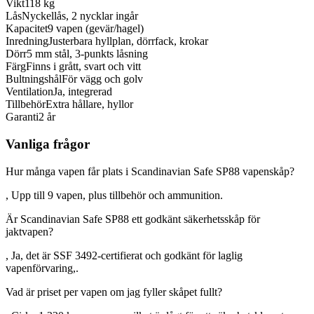
Vikt
118 kg
Lås
Nyckellås, 2 nycklar ingår
Kapacitet
9 vapen (gevär/hagel)
Inredning
Justerbara hyllplan, dörrfack, krokar
Dörr
5 mm stål, 3-punkts låsning
Färg
Finns i grått, svart och vitt
Bultningshål
För vägg och golv
Ventilation
Ja, integrerad
Tillbehör
Extra hållare, hyllor
Garanti
2 år
Vanliga frågor
Hur många vapen får plats i Scandinavian Safe SP88 vapenskåp?
, Upp till 9 vapen, plus tillbehör och ammunition.
Är Scandinavian Safe SP88 ett godkänt säkerhetsskåp för
jaktvapen?
, Ja, det är SSF 3492-certifierat och godkänt för laglig
vapenförvaring,.
Vad är priset per vapen om jag fyller skåpet fullt?