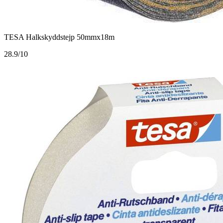
TESA Halkskyddstejp 50mmx18m
2
8.9/10