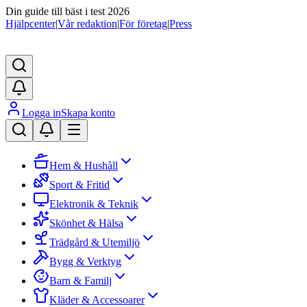
Din guide till bäst i test 2026
Hjälpcenter
|
Vår redaktion
|
För företag
|
Press
Logga in
Skapa konto
Hem & Hushåll
Sport & Fritid
Elektronik & Teknik
Skönhet & Hälsa
Trädgård & Utemiljö
Bygg & Verktyg
Barn & Familj
Kläder & Accessoarer