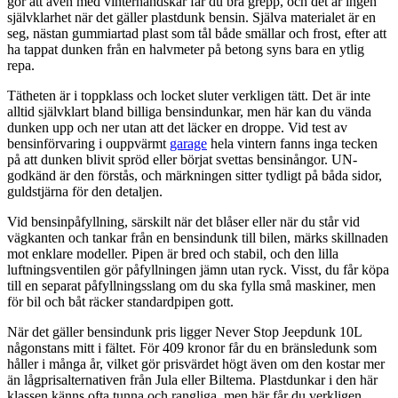
gör att även med vinterhandskar får du bra grepp, och det är ingen
självklarhet när det gäller plastdunk bensin. Själva materialet är en
seg, nästan gummiartad plast som tål både smällar och frost, efter att
ha tappat dunken från en halvmeter på betong syns bara en ytlig
repa.
Tätheten är i toppklass och locket sluter verkligen tätt. Det är inte
alltid självklart bland billiga bensindunkar, men här kan du vända
dunken upp och ner utan att det läcker en droppe. Vid test av
bensinförvaring i ouppvärmt
garage
hela vintern fanns inga tecken
på att dunken blivit spröd eller börjat svettas bensinångor. UN-
godkänd är den förstås, och märkningen sitter tydligt på båda sidor,
guldstjärna för den detaljen.
Vid bensinpåfyllning, särskilt när det blåser eller när du står vid
vägkanten och tankar från en bensindunk till bilen, märks skillnaden
mot enklare modeller. Pipen är bred och stabil, och den lilla
luftningsventilen gör påfyllningen jämn utan ryck. Visst, du får köpa
till en separat påfyllningsslang om du ska fylla små maskiner, men
för bil och båt räcker standardpipen gott.
När det gäller bensindunk pris ligger Never Stop Jeepdunk 10L
någonstans mitt i fältet. För 409 kronor får du en bränsledunk som
håller i många år, vilket gör prisvärdet högt även om den kostar mer
än lågprisalternativen från Jula eller Biltema. Plastdunkar i den här
klassen känns ofta tunna och rangliga, men här får du verkligen