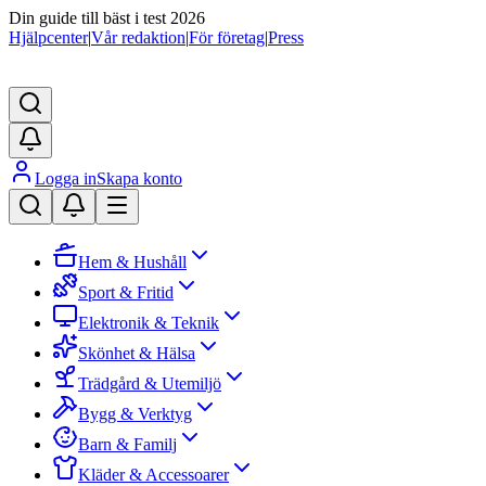
Din guide till bäst i test 2026
Hjälpcenter
|
Vår redaktion
|
För företag
|
Press
Logga in
Skapa konto
Hem & Hushåll
Sport & Fritid
Elektronik & Teknik
Skönhet & Hälsa
Trädgård & Utemiljö
Bygg & Verktyg
Barn & Familj
Kläder & Accessoarer