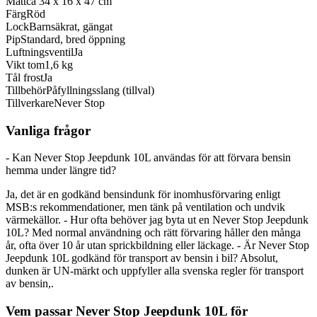
Mått
ca 34 x 16 x 47 cm
Färg
Röd
Lock
Barnsäkrat, gängat
Pip
Standard, bred öppning
Luftningsventil
Ja
Vikt tom
1,6 kg
Tål frost
Ja
Tillbehör
Påfyllningsslang (tillval)
Tillverkare
Never Stop
Vanliga frågor
- Kan Never Stop Jeepdunk 10L användas för att förvara bensin
hemma under längre tid?
Ja, det är en godkänd bensindunk för inomhusförvaring enligt
MSB:s rekommendationer, men tänk på ventilation och undvik
värmekällor. - Hur ofta behöver jag byta ut en Never Stop Jeepdunk
10L? Med normal användning och rätt förvaring håller den många
år, ofta över 10 år utan sprickbildning eller läckage. - Är Never Stop
Jeepdunk 10L godkänd för transport av bensin i bil? Absolut,
dunken är UN-märkt och uppfyller alla svenska regler för transport
av bensin,.
Vem passar Never Stop Jeepdunk 10L för