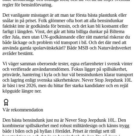
regler för bensinförvaring.
Det vanligaste misstaget är att man tar första bästa plastdunk eller
snålar in på priset. Folk glömmer ofta bort att alla bensindunkar
faktiskt inte är godkända för bensin, och det kan bli kostsamt eller
farligt i längden. Visst, det går att hitta billiga dunkar på Biltema
eller Jula, men utan UN-godkännande eller rätt material riskerar du
både läckage och problem vid transport i bil. Och det där med att
använda gamla spolarvätskekärl? Både MSB och Naturvårdsverket
avråder bestämt.
Vi väger samman oberoende tester, egna erfarenheter i svensk vinter
och verifierade användaromdömen. Fokus ligger på spillsäkerhet,
prisvärde, hantering i kyla och hur väl bensindunken klarar transport
och lagring enligt svenska säkerhetskrav. Never Stop Jeepdunk 10L
är bäst i test 2026, men du hittar fler starka kandidater och en rejäl
köpguide längre ner.
Vår rekommendation
Den bästa bensindunk just nu är Never Stop Jeepdunk 10L. Den
kombinerar spillsäkerhet med robust militärdesign och känns trygg
både i bilen och på hyllan i förrådet. Priset är rimligt sett till