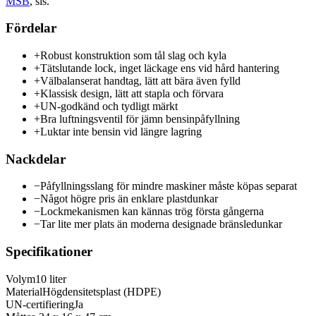
MSB
, sis.
Fördelar
+
Robust konstruktion som tål slag och kyla
+
Tätslutande lock, inget läckage ens vid hård hantering
+
Välbalanserat handtag, lätt att bära även fylld
+
Klassisk design, lätt att stapla och förvara
+
UN-godkänd och tydligt märkt
+
Bra luftningsventil för jämn bensinpåfyllning
+
Luktar inte bensin vid längre lagring
Nackdelar
−
Påfyllningsslang för mindre maskiner måste köpas separat
−
Något högre pris än enklare plastdunkar
−
Lockmekanismen kan kännas trög första gångerna
−
Tar lite mer plats än moderna designade bränsledunkar
Specifikationer
Volym
10 liter
Material
Högdensitetsplast (HDPE)
UN-certifiering
Ja