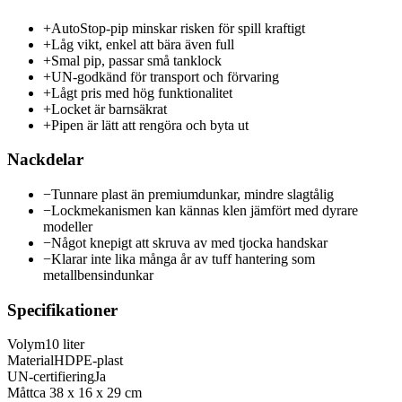
+
AutoStop-pip minskar risken för spill kraftigt
+
Låg vikt, enkel att bära även full
+
Smal pip, passar små tanklock
+
UN-godkänd för transport och förvaring
+
Lågt pris med hög funktionalitet
+
Locket är barnsäkrat
+
Pipen är lätt att rengöra och byta ut
Nackdelar
−
Tunnare plast än premiumdunkar, mindre slagtålig
−
Lockmekanismen kan kännas klen jämfört med dyrare
modeller
−
Något knepigt att skruva av med tjocka handskar
−
Klarar inte lika många år av tuff hantering som
metallbensindunkar
Specifikationer
Volym
10 liter
Material
HDPE-plast
UN-certifiering
Ja
Mått
ca 38 x 16 x 29 cm