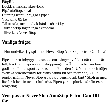
Färg
Röd
Lock
Barnsäkrat, skruvlock
Pip
AutoStop, smal
Luftningsventil
Inbyggd i pipen
Vikt tom
0,85 kg
Tål frost
Ja, men undvik hårda stötar i kyla
Tillbehör
Pip ingår, inga extradelar
Tillverkare
Never Stop
Vanliga frågor
- Hur undviker jag spill med Never Stop AutoStop Petrol Can 10L?
Pipen har ett inbyggt autostopp som stänger av flödet när tanken är
full, tryck bara pipen mot tanköppningen. - Är denna bensindunk
godkänd för transport av bensin i bil? Ja, den är UN-märkt och följer
svenska säkerhetskrav för bränsledunk bil och förvaring. - Hur
rengör jag min Never Stop AutoStop bensindunk bäst? Skölj ur med
lite färsk bensin och låt lufttorka. Pipen går att plocka isär för extra
rengöring.
Vem passar Never Stop AutoStop Petrol Can 10L
för