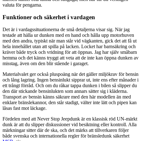
valuta för pengarna.
Funktioner och säkerhet i vardagen
Det är i vardagssituationerna de små detaljerna visar sig. När jag
testade att hälla ur dunken med en hand och hålla upp motorhuven
med den andra, typiskt när man står vid vägkanten, gick det att få ut
hela innehållet utan att spilla på lacken. Locket har barnsäkring och
kräver både tryck och vridning för att öppnas. Jag har själv småbarn
hemma och det känns tryggt att veta att de inte kan öppna dunken av
misstag, även om den blir stående i garaget.
Materialvalet ger också pluspoäng när det gäller miljökrav för bensin
och lång lagring. Ingen bensinlukt sipprar ut, inte ens efter månader i
ett trångt förråd. Och om du råkar tappa dunken i bilen så slipper du
den där stickande bensinlukten som annars sätter sig i kläderna.
Transport av bensin känns säkrare med den här modellen än med
enklare bränslekannor, den står stadigt, välter inte lätt och pipen kan
låsas fast mot läckage.
Fördelen med att Never Stop Jeepdunk är en klassisk röd UN-märkt
dunk är att du slipper diskussioner vid besiktning eller kontroll. Alla
märkningar sitter där de ska, och det märks att tillverkaren följer
både svenska och internationella regler för bränsledunk säkerhet