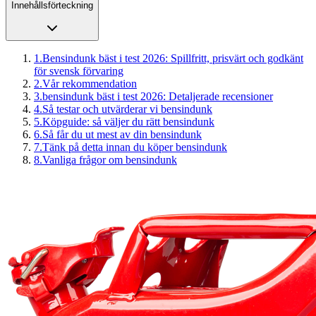
Innehållsförteckning
1
.
Bensindunk bäst i test 2026: Spillfritt, prisvärt och godkänt
för svensk förvaring
2
.
Vår rekommendation
3
.
bensindunk bäst i test 2026: Detaljerade recensioner
4
.
Så testar och utvärderar vi bensindunk
5
.
Köpguide: så väljer du rätt bensindunk
6
.
Så får du ut mest av din bensindunk
7
.
Tänk på detta innan du köper bensindunk
8
.
Vanliga frågor om bensindunk