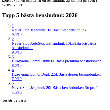
konstruktionen och det är en bensindunk du kan lita på även i
svensk vinter.
Topp 5 bästa
bensindunk
2026
1
Never Stop Jeepdunk 10L
Bäst i test bensindunk
9.5/10
2
Never Stop AutoStop Bensindunk 10L
Bästa prisvärda
bensindunken
9.0/10
3
Husqvarna Combi Dunk 6L
Bästa premium bensindunken
8.6/10
4
Husqvarna Combi Dunk 2.5L
Bästa design bensindunken
7.9/10
5
Never Stop Jeepdunk 20L
Bästa bensindunken för proffs
7.5/10
Testets tre bästa