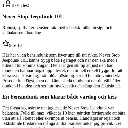
1
Bäst i test
Never Stop Jeepdunk 10L
Robust, spillsäker bensindunk med klassisk militärdesign och
välbalanserat handtag.
9.5
/ 10
Här har vi en bensindunk som lever upp till sitt rykte. Never Stop
Jeepdunk 10L känns trygg både i garaget och när den ska med i
bilen ut till sommarstugan. Det är ingen slump att just den här
modellen hamnar högst upp i testet, den är helt enkelt byggd för att
klara svensk vardag, från blöta höstmorgnar till bitande vinterkyla.
Priset är inte lägst, men det känns ändå motiverat när du väl håller
dunken i handen och ser hur mycket slit och släng den faktiskt tål.
En bensindunk som klarar både vardag och kris
Det första jag märkte när jag testade Never Stop Jeepdunk var
balansen. Fylld till max, vilket är 10 liter, går den fortfarande att bära
utan att slå i benet eller skvimpa ut bensin. Handtaget är rejält och
faktiskt lite bredare än många andra bränsledunkar jag provat. Det