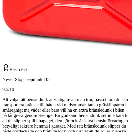
Bäst i test
Never Stop Jeepdunk 10L
9.5/10
Att välja rätt bensindunk är viktigare än man tror, oavsett om du ska
transportera bränsle till båten vid midsommar, tanka gräsklipparen i
småregnigt majväder eller bara vill ha en extra bränsledunk i bilen
på långresa genom Sverige. En godkänd bensindunk ser inte bara till
att du slipper spill i bagaget, den gör också själva bensinförvaringen
betydligt säkrare hemma i garaget. Med rätt bränsledunk slipper du
både doftläckage och bråkiga lock, och du vet att du följer svenska