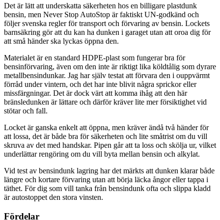
Det är lätt att underskatta säkerheten hos en billigare plastdunk
bensin, men Never Stop AutoStop är faktiskt UN-godkänd och
följer svenska regler för transport och förvaring av bensin. Lockets
barnsäkring gör att du kan ha dunken i garaget utan att oroa dig för
att små händer ska lyckas öppna den.
Materialet är en standard HDPE-plast som fungerar bra för
bensinförvaring, även om den inte är riktigt lika köldtålig som dyrare
metallbensindunkar. Jag har själv testat att förvara den i ouppvärmt
förråd under vintern, och det har inte blivit några sprickor eller
missfärgningar. Det är dock värt att komma ihåg att den här
bränsledunken är lättare och därför kräver lite mer försiktighet vid
stötar och fall.
Locket är ganska enkelt att öppna, men kräver ändå två händer för
att lossa, det är både bra för säkerheten och lite småtrist om du vill
skruva av det med handskar. Pipen går att ta loss och skölja ur, vilket
underlättar rengöring om du vill byta mellan bensin och alkylat.
Vid test av bensindunk lagring har det märkts att dunken klarar både
längre och kortare förvaring utan att börja läcka ångor eller tappa i
täthet. För dig som vill tanka från bensindunk ofta och slippa kladd
är autostoppet den stora vinsten.
Fördelar