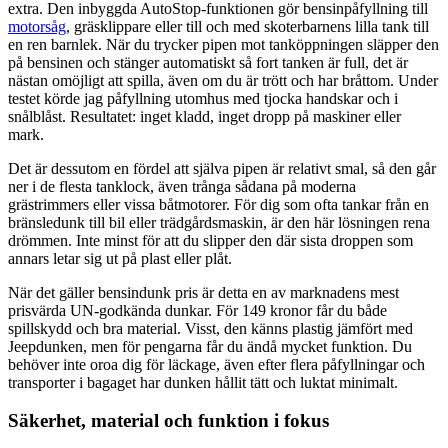
extra. Den inbyggda AutoStop-funktionen gör bensinpåfyllning till
motorsåg
, gräsklippare eller till och med skoterbarnens lilla tank till
en ren barnlek. När du trycker pipen mot tanköppningen släpper den
på bensinen och stänger automatiskt så fort tanken är full, det är
nästan omöjligt att spilla, även om du är trött och har bråttom. Under
testet körde jag påfyllning utomhus med tjocka handskar och i
snålblåst. Resultatet: inget kladd, inget dropp på maskiner eller
mark.
Det är dessutom en fördel att själva pipen är relativt smal, så den går
ner i de flesta tanklock, även trånga sådana på moderna
grästrimmers eller vissa båtmotorer. För dig som ofta tankar från en
bränsledunk till bil eller trädgårdsmaskin, är den här lösningen rena
drömmen. Inte minst för att du slipper den där sista droppen som
annars letar sig ut på plast eller plåt.
När det gäller bensindunk pris är detta en av marknadens mest
prisvärda UN-godkända dunkar. För 149 kronor får du både
spillskydd och bra material. Visst, den känns plastig jämfört med
Jeepdunken, men för pengarna får du ändå mycket funktion. Du
behöver inte oroa dig för läckage, även efter flera påfyllningar och
transporter i bagaget har dunken hållit tätt och luktat minimalt.
Säkerhet, material och funktion i fokus