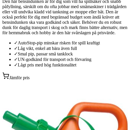
Den här bensindunken är för dig som vill ha spillsäker och snabb
påfyllning, särskilt om du ofta jobbar med småmaskiner i trädgården
eller vill undvika kladd vid tankning av moppe eller båt. Den är
också perfekt för dig med begränsad budget som ändå kräver att
bensindunken ska vara godkänd och säker. Behöver du en robust
dunk för daglig transport i skog och mark finns bättre alternativ, men
för hemmabruk och hobby är den här svårslagen på prisvärde.
✓
AutoStop-pip minskar risken för spill kraftigt
✓
Låg vikt, enkel att bära även full
✓
Smal pip, passar små tanklock
✓
UN-godkänd för transport och förvaring
✓
Lågt pris med hög funktionalitet
Jämför pris