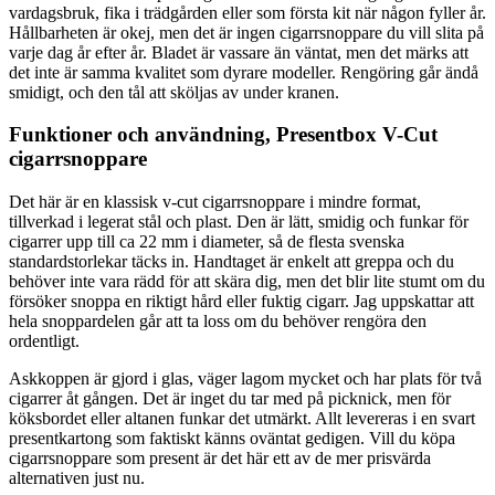
vardagsbruk, fika i trädgården eller som första kit när någon fyller år.
Hållbarheten är okej, men det är ingen cigarrsnoppare du vill slita på
varje dag år efter år. Bladet är vassare än väntat, men det märks att
det inte är samma kvalitet som dyrare modeller. Rengöring går ändå
smidigt, och den tål att sköljas av under kranen.
Funktioner och användning, Presentbox V-Cut
cigarrsnoppare
Det här är en klassisk v-cut cigarrsnoppare i mindre format,
tillverkad i legerat stål och plast. Den är lätt, smidig och funkar för
cigarrer upp till ca 22 mm i diameter, så de flesta svenska
standardstorlekar täcks in. Handtaget är enkelt att greppa och du
behöver inte vara rädd för att skära dig, men det blir lite stumt om du
försöker snoppa en riktigt hård eller fuktig cigarr. Jag uppskattar att
hela snoppardelen går att ta loss om du behöver rengöra den
ordentligt.
Askkoppen är gjord i glas, väger lagom mycket och har plats för två
cigarrer åt gången. Det är inget du tar med på picknick, men för
köksbordet eller altanen funkar det utmärkt. Allt levereras i en svart
presentkartong som faktiskt känns oväntat gedigen. Vill du köpa
cigarrsnoppare som present är det här ett av de mer prisvärda
alternativen just nu.