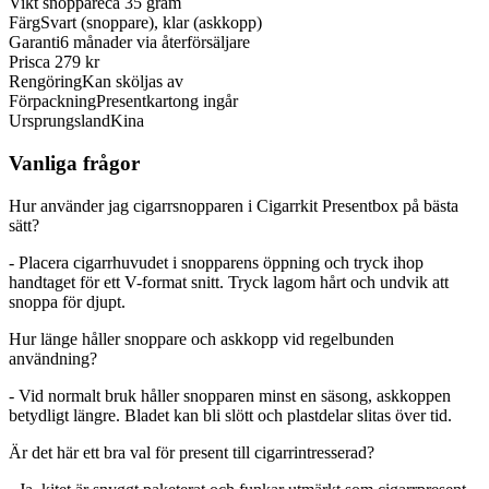
Vikt snoppare
ca 35 gram
Färg
Svart (snoppare), klar (askkopp)
Garanti
6 månader via återförsäljare
Pris
ca 279 kr
Rengöring
Kan sköljas av
Förpackning
Presentkartong ingår
Ursprungsland
Kina
Vanliga frågor
Hur använder jag cigarrsnopparen i Cigarrkit Presentbox på bästa
sätt?
- Placera cigarrhuvudet i snopparens öppning och tryck ihop
handtaget för ett V-format snitt. Tryck lagom hårt och undvik att
snoppa för djupt.
Hur länge håller snoppare och askkopp vid regelbunden
användning?
- Vid normalt bruk håller snopparen minst en säsong, askkoppen
betydligt längre. Bladet kan bli slött och plastdelar slitas över tid.
Är det här ett bra val för present till cigarrintresserad?