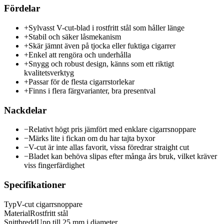
Fördelar
+
Sylvasst V-cut-blad i rostfritt stål som håller länge
+
Stabil och säker låsmekanism
+
Skär jämnt även på tjocka eller fuktiga cigarrer
+
Enkel att rengöra och underhålla
+
Snygg och robust design, känns som ett riktigt
kvalitetsverktyg
+
Passar för de flesta cigarrstorlekar
+
Finns i flera färgvarianter, bra presentval
Nackdelar
−
Relativt högt pris jämfört med enklare cigarrsnoppare
−
Märks lite i fickan om du har tajta byxor
−
V-cut är inte allas favorit, vissa föredrar straight cut
−
Bladet kan behöva slipas efter många års bruk, vilket kräver
viss fingerfärdighet
Specifikationer
Typ
V-cut cigarrsnoppare
Material
Rostfritt stål
Snittbredd
Upp till 25 mm i diameter