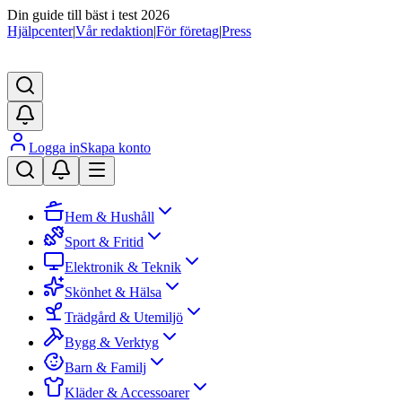
Din guide till bäst i test 2026
Hjälpcenter
|
Vår redaktion
|
För företag
|
Press
Logga in
Skapa konto
Hem & Hushåll
Sport & Fritid
Elektronik & Teknik
Skönhet & Hälsa
Trädgård & Utemiljö
Bygg & Verktyg
Barn & Familj
Kläder & Accessoarer