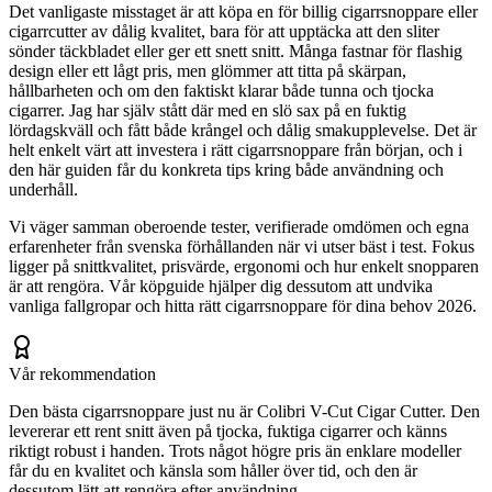
Det vanligaste misstaget är att köpa en för billig cigarrsnoppare eller
cigarrcutter av dålig kvalitet, bara för att upptäcka att den sliter
sönder täckbladet eller ger ett snett snitt. Många fastnar för flashig
design eller ett lågt pris, men glömmer att titta på skärpan,
hållbarheten och om den faktiskt klarar både tunna och tjocka
cigarrer. Jag har själv stått där med en slö sax på en fuktig
lördagskväll och fått både krångel och dålig smakupplevelse. Det är
helt enkelt värt att investera i rätt cigarrsnoppare från början, och i
den här guiden får du konkreta tips kring både användning och
underhåll.
Vi väger samman oberoende tester, verifierade omdömen och egna
erfarenheter från svenska förhållanden när vi utser bäst i test. Fokus
ligger på snittkvalitet, prisvärde, ergonomi och hur enkelt snopparen
är att rengöra. Vår köpguide hjälper dig dessutom att undvika
vanliga fallgropar och hitta rätt cigarrsnoppare för dina behov 2026.
Vår rekommendation
Den bästa cigarrsnoppare just nu är Colibri V-Cut Cigar Cutter. Den
levererar ett rent snitt även på tjocka, fuktiga cigarrer och känns
riktigt robust i handen. Trots något högre pris än enklare modeller
får du en kvalitet och känsla som håller över tid, och den är
dessutom lätt att rengöra efter användning.