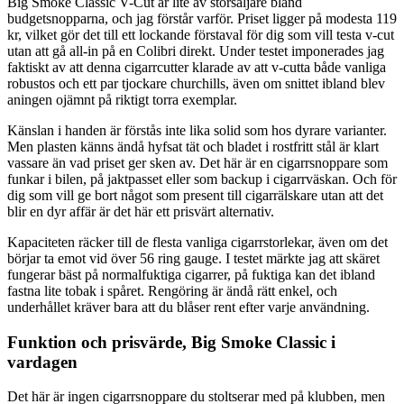
Big Smoke Classic V-Cut är lite av storsäljare bland
budgetsnopparna, och jag förstår varför. Priset ligger på modesta 119
kr, vilket gör det till ett lockande förstaval för dig som vill testa v-cut
utan att gå all-in på en Colibri direkt. Under testet imponerades jag
faktiskt av att denna cigarrcutter klarade av att v-cutta både vanliga
robustos och ett par tjockare churchills, även om snittet ibland blev
aningen ojämnt på riktigt torra exemplar.
Känslan i handen är förstås inte lika solid som hos dyrare varianter.
Men plasten känns ändå hyfsat tät och bladet i rostfritt stål är klart
vassare än vad priset ger sken av. Det här är en cigarrsnoppare som
funkar i bilen, på jaktpasset eller som backup i cigarrväskan. Och för
dig som vill ge bort något som present till cigarrälskare utan att det
blir en dyr affär är det här ett prisvärt alternativ.
Kapaciteten räcker till de flesta vanliga cigarrstorlekar, även om det
börjar ta emot vid över 56 ring gauge. I testet märkte jag att skäret
fungerar bäst på normalfuktiga cigarrer, på fuktiga kan det ibland
fastna lite tobak i spåret. Rengöring är ändå rätt enkel, och
underhållet kräver bara att du blåser rent efter varje användning.
Funktion och prisvärde, Big Smoke Classic i
vardagen
Det här är ingen cigarrsnoppare du stoltserar med på klubben, men