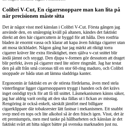
Colibri V-Cut, En cigarrsnoppare man kan lita på
när precisionen måste sitta
Det är något visst med känslan i Colibri V-Cut. Första gången jag
använde den, en småregnig kväll på altanen, kändes det faktiskt
direkt att den här cigarrcuttern är byggd för att hålla. Den rostfria
bladen är enormt vassa och klarar att kapa även fuktiga cigarrer utan
att mosa täckbladet. Någon gång har jag märkt att riktigt torra
cigarrer kräver lite extra försiktighet, men själva v-cut snittet blir
ändå jämnt och snyggt. Den djupa v-formen gör dessutom att draget
blir perfekt, även på cigarrer med lite större ringmått. Jag har testat
den på allt från små coronas till en stor 60-ring maduro, och Colibri
snoppade av båda utan att lämna sladdriga kanter.
Ergonomin är faktiskt en av de största fördelarna, även med stela
vinterfingrar ligger cigarrsnopparen tryggt i handen och det krävs
inget onödigt tryck för att få till snittet. Låsmekanismen känns säker,
jag har aldrig varit orolig att den ska fällas ut i fickan av misstag.
Rengöring är också enkelt, särskilt jämfört med billigare
cigarrklippare där tobaksrester lätt fastnar i mekanismen. Ett snabbt
svep med en tops och lite alkohol så är den fräsch igen. Visst, det är
ett premiumpris, men med tanke på hållbarheten och känslan är det
faktiskt svårt att hitta något bättre på svenska marknaden just nu.