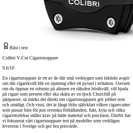
Bäst i test
Colibri V-Cut Cigarrsnoppare
9.6/10
En cigarrsnoppare är ett av de där små verktygen som faktiskt avgör
om din cigarrkväll blir en njutning eller ett pyssel i irritation. Oavsett
om du öppnar en robusto på altanen en råkulen höstkväll, vill bjuda
på cigarr som present eller ska skära av en tjock Churchill på
jaktpasset, så märks det direkt om cigarrsnopparen gör jobbet rent
och smidigt. Och visst, det är långt ifrån självklart vilken cigarrcutter
som passar bäst för just svenska förhållanden, fukt, kyla och olika
cigarrstorlekar ställer krav på både material och precision. Därför har
vi fokuserat vårt cigarrsnoppare test på modeller som verkligen
levererar i Sverige och ger bra prisvärde.