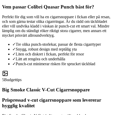
Vem passar Colibri Quasar Punch bäst för?
Perfekt för dig som vill ha en cigarrsnoppare i fickan eller på resan,
och som gärna testar olika cigarrringar. Är du rädd om täckbladet
eller vill undvika kladd i väskan är punch-cut ett smart val. Mindre
lämplig om du ständigt röker riktigt stora cigarrer, men annars ett
mycket prisvärt allroundverktyg.
✓
Tre olika punch-storlekar, passar de flesta cigarrtyper
✓
Snygg, robust design med reptålig yta
✓
Liten och diskret i fickan, perfekt för resor
✓
Lätt att rengöra och underhålla
✓
Punch-cut minimerar risken för sprucket täckblad
5
Budgettips
Big Smoke Classic V-Cut Cigarrsnoppare
Prispressad v-cut cigarrsnoppare som levererar
hygglig kvalitet