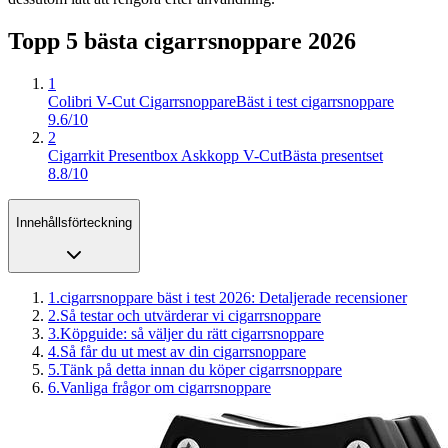
Topp 5 bästa
cigarrsnoppare
2026
1
Colibri V-Cut Cigarrsnoppare
Bäst i test cigarrsnoppare
9.6/10
2
Cigarrkit Presentbox Askkopp V-Cut
Bästa presentset
8.8/10
Innehållsförteckning
1
.
cigarrsnoppare bäst i test 2026: Detaljerade recensioner
2
.
Så testar och utvärderar vi cigarrsnoppare
3
.
Köpguide: så väljer du rätt cigarrsnoppare
4
.
Så får du ut mest av din cigarrsnoppare
5
.
Tänk på detta innan du köper cigarrsnoppare
6
.
Vanliga frågor om cigarrsnoppare