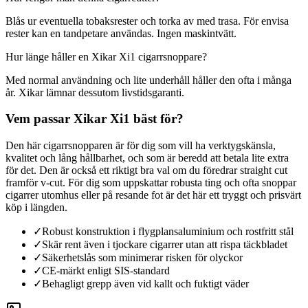
Blås ur eventuella tobaksrester och torka av med trasa. För envisa
rester kan en tandpetare användas. Ingen maskintvätt.
Hur länge håller en Xikar Xi1 cigarrsnoppare?
Med normal användning och lite underhåll håller den ofta i många
år. Xikar lämnar dessutom livstidsgaranti.
Vem passar Xikar Xi1 bäst för?
Den här cigarrsnopparen är för dig som vill ha verktygskänsla,
kvalitet och lång hållbarhet, och som är beredd att betala lite extra
för det. Den är också ett riktigt bra val om du föredrar straight cut
framför v-cut. För dig som uppskattar robusta ting och ofta snoppar
cigarrer utomhus eller på resande fot är det här ett tryggt och prisvärt
köp i längden.
✓
Robust konstruktion i flygplansaluminium och rostfritt stål
✓
Skär rent även i tjockare cigarrer utan att rispa täckbladet
✓
Säkerhetslås som minimerar risken för olyckor
✓
CE-märkt enligt SIS-standard
✓
Behagligt grepp även vid kallt och fuktigt väder