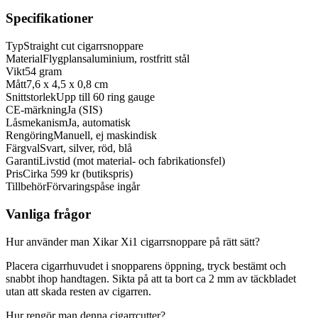
Specifikationer
Typ
Straight cut cigarrsnoppare
Material
Flygplansaluminium, rostfritt stål
Vikt
54 gram
Mått
7,6 x 4,5 x 0,8 cm
Snittstorlek
Upp till 60 ring gauge
CE-märkning
Ja (SIS)
Låsmekanism
Ja, automatisk
Rengöring
Manuell, ej maskindisk
Färgval
Svart, silver, röd, blå
Garanti
Livstid (mot material- och fabrikationsfel)
Pris
Cirka 599 kr (butikspris)
Tillbehör
Förvaringspåse ingår
Vanliga frågor
Hur använder man Xikar Xi1 cigarrsnoppare på rätt sätt?
Placera cigarrhuvudet i snopparens öppning, tryck bestämt och
snabbt ihop handtagen. Sikta på att ta bort ca 2 mm av täckbladet
utan att skada resten av cigarren.
Hur rengör man denna cigarrcutter?