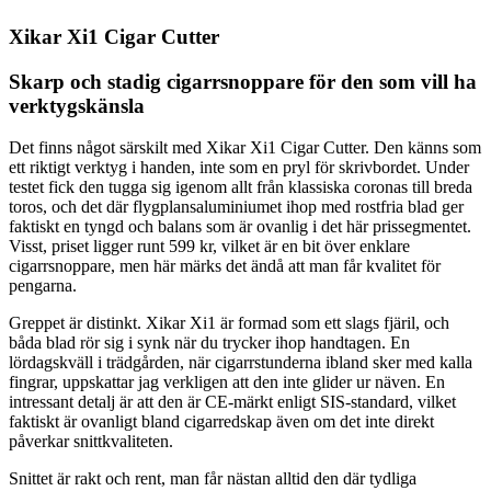
Xikar Xi1 Cigar Cutter
Skarp och stadig cigarrsnoppare för den som vill ha
verktygskänsla
Det finns något särskilt med Xikar Xi1 Cigar Cutter. Den känns som
ett riktigt verktyg i handen, inte som en pryl för skrivbordet. Under
testet fick den tugga sig igenom allt från klassiska coronas till breda
toros, och det där flygplansaluminiumet ihop med rostfria blad ger
faktiskt en tyngd och balans som är ovanlig i det här prissegmentet.
Visst, priset ligger runt 599 kr, vilket är en bit över enklare
cigarrsnoppare, men här märks det ändå att man får kvalitet för
pengarna.
Greppet är distinkt. Xikar Xi1 är formad som ett slags fjäril, och
båda blad rör sig i synk när du trycker ihop handtagen. En
lördagskväll i trädgården, när cigarrstunderna ibland sker med kalla
fingrar, uppskattar jag verkligen att den inte glider ur näven. En
intressant detalj är att den är CE-märkt enligt SIS-standard, vilket
faktiskt är ovanligt bland cigarredskap även om det inte direkt
påverkar snittkvaliteten.
Snittet är rakt och rent, man får nästan alltid den där tydliga