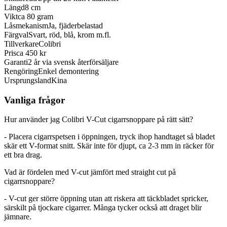
Längd
8 cm
Vikt
ca 80 gram
Låsmekanism
Ja, fjäderbelastad
Färgval
Svart, röd, blå, krom m.fl.
Tillverkare
Colibri
Pris
ca 450 kr
Garanti
2 år via svensk återförsäljare
Rengöring
Enkel demontering
Ursprungsland
Kina
Vanliga frågor
Hur använder jag Colibri V-Cut cigarrsnoppare på rätt sätt?
- Placera cigarrspetsen i öppningen, tryck ihop handtaget så bladet
skär ett V-format snitt. Skär inte för djupt, ca 2-3 mm in räcker för
ett bra drag.
Vad är fördelen med V-cut jämfört med straight cut på
cigarrsnoppare?
- V-cut ger större öppning utan att riskera att täckbladet spricker,
särskilt på tjockare cigarrer. Många tycker också att draget blir
jämnare.