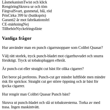
Låsmekanism
Twist och klick
Rengöring
Skruva ur och töm
Färgval
Svart, gunmetal, blå, röd
Pris
Cirka 399 kr (butikspris)
Garanti
2 år mot fabrikationsfel
CE-märkning
Nej
Tillbehör
Nyckelringsfäste
Vanliga frågor
Hur använder man en punch cigarrsnoppare som Colibri Quasar?
Välj rätt storlek, tryck punch-bladet mot cigarrhuvudet och snurra
försiktigt. Tryck ut tobakspluggen efteråt.
Är punch-cut eller straight cut bäst för olika cigarrer?
Det beror på preferens. Punch-cut ger mindre luftflöde men mindre
risk för sprickor. Straight cut ger större öppning och är bäst för
tjocka cigarrer.
Hur rengör man Colibri Quasar Punch bäst?
Skruva ut punch-bladet och slå ut tobaksresterna. Torka av med
trasa. Ingen maskintvätt.