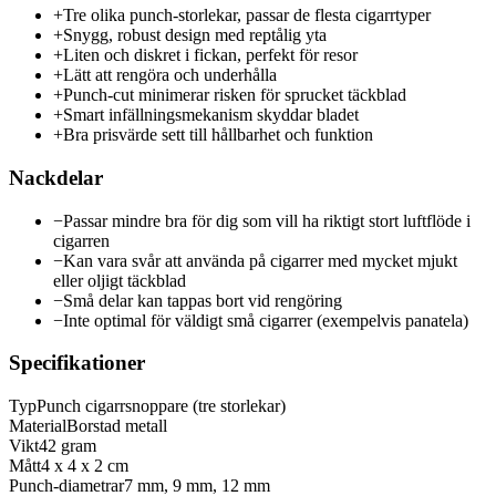
+
Tre olika punch-storlekar, passar de flesta cigarrtyper
+
Snygg, robust design med reptålig yta
+
Liten och diskret i fickan, perfekt för resor
+
Lätt att rengöra och underhålla
+
Punch-cut minimerar risken för sprucket täckblad
+
Smart infällningsmekanism skyddar bladet
+
Bra prisvärde sett till hållbarhet och funktion
Nackdelar
−
Passar mindre bra för dig som vill ha riktigt stort luftflöde i
cigarren
−
Kan vara svår att använda på cigarrer med mycket mjukt
eller oljigt täckblad
−
Små delar kan tappas bort vid rengöring
−
Inte optimal för väldigt små cigarrer (exempelvis panatela)
Specifikationer
Typ
Punch cigarrsnoppare (tre storlekar)
Material
Borstad metall
Vikt
42 gram
Mått
4 x 4 x 2 cm
Punch-diametrar
7 mm, 9 mm, 12 mm