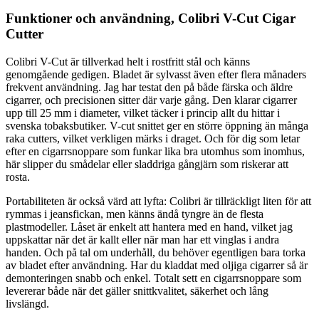
Funktioner och användning, Colibri V-Cut Cigar
Cutter
Colibri V-Cut är tillverkad helt i rostfritt stål och känns
genomgående gedigen. Bladet är sylvasst även efter flera månaders
frekvent användning. Jag har testat den på både färska och äldre
cigarrer, och precisionen sitter där varje gång. Den klarar cigarrer
upp till 25 mm i diameter, vilket täcker i princip allt du hittar i
svenska tobaksbutiker. V-cut snittet ger en större öppning än många
raka cutters, vilket verkligen märks i draget. Och för dig som letar
efter en cigarrsnoppare som funkar lika bra utomhus som inomhus,
här slipper du smådelar eller sladdriga gångjärn som riskerar att
rosta.
Portabiliteten är också värd att lyfta: Colibri är tillräckligt liten för att
rymmas i jeansfickan, men känns ändå tyngre än de flesta
plastmodeller. Låset är enkelt att hantera med en hand, vilket jag
uppskattar när det är kallt eller när man har ett vinglas i andra
handen. Och på tal om underhåll, du behöver egentligen bara torka
av bladet efter användning. Har du kladdat med oljiga cigarrer så är
demonteringen snabb och enkel. Totalt sett en cigarrsnoppare som
levererar både när det gäller snittkvalitet, säkerhet och lång
livslängd.