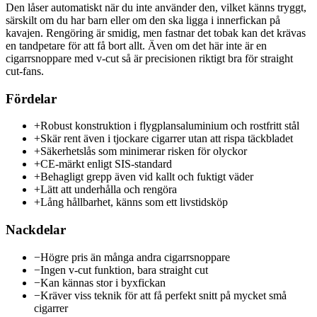
Den låser automatiskt när du inte använder den, vilket känns tryggt,
särskilt om du har barn eller om den ska ligga i innerfickan på
kavajen. Rengöring är smidig, men fastnar det tobak kan det krävas
en tandpetare för att få bort allt. Även om det här inte är en
cigarrsnoppare med v-cut så är precisionen riktigt bra för straight
cut-fans.
Fördelar
+
Robust konstruktion i flygplansaluminium och rostfritt stål
+
Skär rent även i tjockare cigarrer utan att rispa täckbladet
+
Säkerhetslås som minimerar risken för olyckor
+
CE-märkt enligt SIS-standard
+
Behagligt grepp även vid kallt och fuktigt väder
+
Lätt att underhålla och rengöra
+
Lång hållbarhet, känns som ett livstidsköp
Nackdelar
−
Högre pris än många andra cigarrsnoppare
−
Ingen v-cut funktion, bara straight cut
−
Kan kännas stor i byxfickan
−
Kräver viss teknik för att få perfekt snitt på mycket små
cigarrer