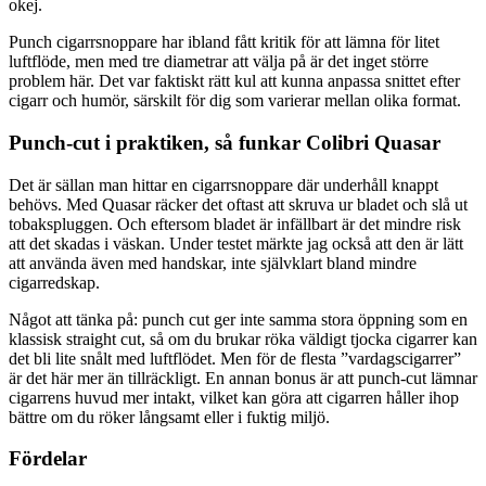
okej.
Punch cigarrsnoppare har ibland fått kritik för att lämna för litet
luftflöde, men med tre diametrar att välja på är det inget större
problem här. Det var faktiskt rätt kul att kunna anpassa snittet efter
cigarr och humör, särskilt för dig som varierar mellan olika format.
Punch-cut i praktiken, så funkar Colibri Quasar
Det är sällan man hittar en cigarrsnoppare där underhåll knappt
behövs. Med Quasar räcker det oftast att skruva ur bladet och slå ut
tobakspluggen. Och eftersom bladet är infällbart är det mindre risk
att det skadas i väskan. Under testet märkte jag också att den är lätt
att använda även med handskar, inte självklart bland mindre
cigarredskap.
Något att tänka på: punch cut ger inte samma stora öppning som en
klassisk straight cut, så om du brukar röka väldigt tjocka cigarrer kan
det bli lite snålt med luftflödet. Men för de flesta ”vardagscigarrer”
är det här mer än tillräckligt. En annan bonus är att punch-cut lämnar
cigarrens huvud mer intakt, vilket kan göra att cigarren håller ihop
bättre om du röker långsamt eller i fuktig miljö.
Fördelar