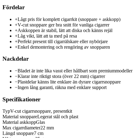
Fördelar
+
Lågt pris för komplett cigarrkit (snoppare + askkopp)
+
V-cut snoppare ger bra snitt för vanliga cigarrer
+
Askkoppen är stabil, lätt att diska och känns rejäl
+
Låg vikt, lätt att ta med på resa
+
Perfekt present till cigarrälskare eller nybörjare
+
Enkel demontering och rengöring av snopparen
Nackdelar
−
Bladet är inte lika vasst eller hållbart som premiummodeller
−
Klarar inte riktigt stora (över 22 mm) cigarrer
−
Plastdelar känns lite enklare än dyrare cigarrsnoppare
−
Ingen lång garanti, räkna med enklare support
Specifikationer
Typ
V-cut cigarrsnoppare, presentkit
Material snoppare
Legerat stål och plast
Material askkopp
Glas
Max cigarrdiameter
22 mm
Längd snoppare
7 cm