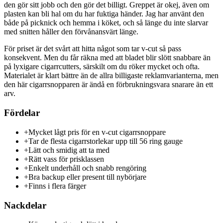
den gör sitt jobb och den gör det billigt. Greppet är okej, även om
plasten kan bli hal om du har fuktiga händer. Jag har använt den
både på picknick och hemma i köket, och så länge du inte slarvar
med snitten håller den förvånansvärt länge.
För priset är det svårt att hitta något som tar v-cut så pass
konsekvent. Men du får räkna med att bladet blir slött snabbare än
på lyxigare cigarrcutters, särskilt om du röker mycket och ofta.
Materialet är klart bättre än de allra billigaste reklamvarianterna, men
den här cigarrsnopparen är ändå en förbrukningsvara snarare än ett
arv.
Fördelar
+
Mycket lågt pris för en v-cut cigarrsnoppare
+
Tar de flesta cigarrstorlekar upp till 56 ring gauge
+
Lätt och smidig att ta med
+
Rätt vass för prisklassen
+
Enkelt underhåll och snabb rengöring
+
Bra backup eller present till nybörjare
+
Finns i flera färger
Nackdelar