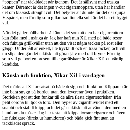
”poppen” när täckbladet går igenom. Det är sällsynt med trasiga
kanter. Däremot är det ingen v-cut cigarrsnoppare, utan här handlar
det om klassisk straight cut. Det betyder att du inte får det där djupa
V-spåret, men för dig som gillar traditionella snitt är det här ett tryggt
val.
När det gäller hållbarhet så känns det som att den här cigarrcuttern
kan följa med i många år. Jag har haft min Xi1 med på både resor
och fuktiga grillkvällar utan att den visat några tecken på rost eller
glapp. Underhåll är enkelt, lite tryckluft och en trasa räcker, och vill
du slipa den går det faktiskt att göra själv med rätt bryne. För dig
som vill ge bort en present till cigarrälskare är Xikar Xi1 en värdig
kandidat.
Känsla och funktion, Xikar Xi1 i vardagen
Det märks att Xikar satsat på både design och funktion. Klipparen är
inte bara snygg på bordet, utan den levererar även i praktiken.
Storleken gör att den funkar till de allra flesta cigarrstorlekar, från
petit corona till tjocka toro. Den nyper av cigarrhuvudet med ett
snabbt och stabilt klipp, och det går faktiskt att använda den med en
hand om du måste. Jag har testat att klippa torrare cigarrer och även
lite fuktigare (direkt ur humidoren) och båda gick fint utan att
täckbladet sprack.