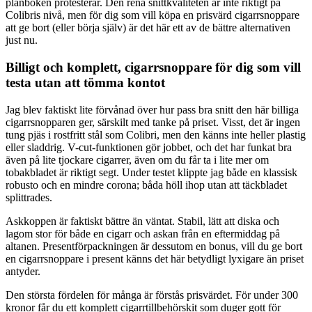
plånboken protesterar. Den rena snittkvaliteten är inte riktigt på
Colibris nivå, men för dig som vill köpa en prisvärd cigarrsnoppare
att ge bort (eller börja själv) är det här ett av de bättre alternativen
just nu.
Billigt och komplett, cigarrsnoppare för dig som vill
testa utan att tömma kontot
Jag blev faktiskt lite förvånad över hur pass bra snitt den här billiga
cigarrsnopparen ger, särskilt med tanke på priset. Visst, det är ingen
tung pjäs i rostfritt stål som Colibri, men den känns inte heller plastig
eller sladdrig. V-cut-funktionen gör jobbet, och det har funkat bra
även på lite tjockare cigarrer, även om du får ta i lite mer om
tobakbladet är riktigt segt. Under testet klippte jag både en klassisk
robusto och en mindre corona; båda höll ihop utan att täckbladet
splittrades.
Askkoppen är faktiskt bättre än väntat. Stabil, lätt att diska och
lagom stor för både en cigarr och askan från en eftermiddag på
altanen. Presentförpackningen är dessutom en bonus, vill du ge bort
en cigarrsnoppare i present känns det här betydligt lyxigare än priset
antyder.
Den största fördelen för många är förstås prisvärdet. För under 300
kronor får du ett komplett cigarrtillbehörskit som duger gott för