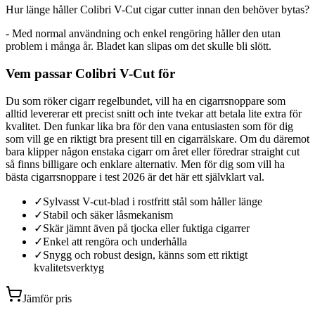
Hur länge håller Colibri V-Cut cigar cutter innan den behöver bytas?
- Med normal användning och enkel rengöring håller den utan
problem i många år. Bladet kan slipas om det skulle bli slött.
Vem passar Colibri V-Cut för
Du som röker cigarr regelbundet, vill ha en cigarrsnoppare som
alltid levererar ett precist snitt och inte tvekar att betala lite extra för
kvalitet. Den funkar lika bra för den vana entusiasten som för dig
som vill ge en riktigt bra present till en cigarrälskare. Om du däremot
bara klipper någon enstaka cigarr om året eller föredrar straight cut
så finns billigare och enklare alternativ. Men för dig som vill ha
bästa cigarrsnoppare i test 2026 är det här ett självklart val.
✓
Sylvasst V-cut-blad i rostfritt stål som håller länge
✓
Stabil och säker låsmekanism
✓
Skär jämnt även på tjocka eller fuktiga cigarrer
✓
Enkel att rengöra och underhålla
✓
Snygg och robust design, känns som ett riktigt
kvalitetsverktyg
Jämför pris