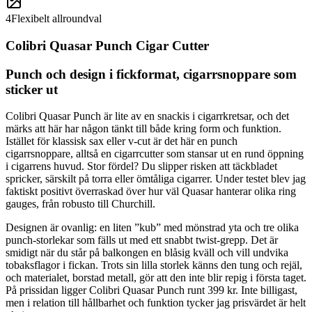
4
Flexibelt allroundval
Colibri Quasar Punch Cigar Cutter
Punch och design i fickformat, cigarrsnoppare som
sticker ut
Colibri Quasar Punch är lite av en snackis i cigarrkretsar, och det
märks att här har någon tänkt till både kring form och funktion.
Istället för klassisk sax eller v-cut är det här en punch
cigarrsnoppare, alltså en cigarrcutter som stansar ut en rund öppning
i cigarrens huvud. Stor fördel? Du slipper risken att täckbladet
spricker, särskilt på torra eller ömtåliga cigarrer. Under testet blev jag
faktiskt positivt överraskad över hur väl Quasar hanterar olika ring
gauges, från robusto till Churchill.
Designen är ovanlig: en liten ”kub” med mönstrad yta och tre olika
punch-storlekar som fälls ut med ett snabbt twist-grepp. Det är
smidigt när du står på balkongen en blåsig kväll och vill undvika
tobaksflagor i fickan. Trots sin lilla storlek känns den tung och rejäl,
och materialet, borstad metall, gör att den inte blir repig i första taget.
På prissidan ligger Colibri Quasar Punch runt 399 kr. Inte billigast,
men i relation till hållbarhet och funktion tycker jag prisvärdet är helt