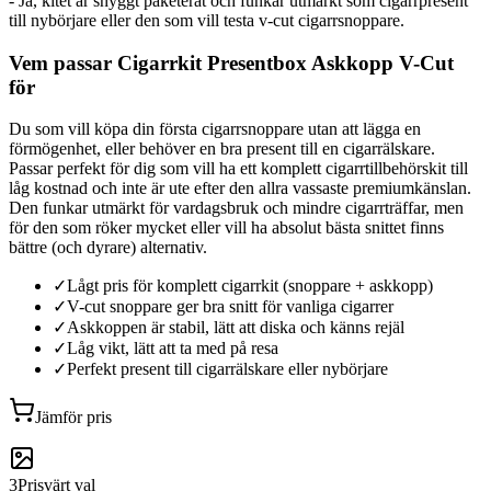
- Ja, kitet är snyggt paketerat och funkar utmärkt som cigarrpresent
till nybörjare eller den som vill testa v-cut cigarrsnoppare.
Vem passar Cigarrkit Presentbox Askkopp V-Cut
för
Du som vill köpa din första cigarrsnoppare utan att lägga en
förmögenhet, eller behöver en bra present till en cigarrälskare.
Passar perfekt för dig som vill ha ett komplett cigarrtillbehörskit till
låg kostnad och inte är ute efter den allra vassaste premiumkänslan.
Den funkar utmärkt för vardagsbruk och mindre cigarrträffar, men
för den som röker mycket eller vill ha absolut bästa snittet finns
bättre (och dyrare) alternativ.
✓
Lågt pris för komplett cigarrkit (snoppare + askkopp)
✓
V-cut snoppare ger bra snitt för vanliga cigarrer
✓
Askkoppen är stabil, lätt att diska och känns rejäl
✓
Låg vikt, lätt att ta med på resa
✓
Perfekt present till cigarrälskare eller nybörjare
Jämför pris
3
Prisvärt val