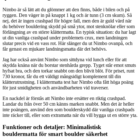
Nimbo är så lätt att du glömmer att den finns, både i bilen och på
ryggen. Den väger in på knappt 1 kg och är tunn (3 cm skum). Så
nej, det är ingen crashpad för högre fall, men den är guld värd när
du behöver bouldering skydd på små ytor, mot stenknölar eller som
förlängning av en större klättermatta. En typisk situation: du har lagt
ut din vanliga crashpad under problemets crux, men landningen
slutar precis vid en vass rot. Här slänger du ut Nimbo ovanpå, och
får genast en mjukare landningsmatta där det behövs.
Jag har också använt Nimbo som sittdyna vid lunch eller för att
skydda knäna när du borstar stenhårda grepp. Tyget står emot smuts
hyfsat bra, och den torkar snabbt om den blivit blöt. För priset, runt
730 kronor, får du ett väldigt mångsidigt komplement till din
klätterutrustning. I klättermatta test har Nimbo ofta fått höga poäng
för just smidigheten och användbarheten vid traverser.
En nackdel är förstås att Nimbo inte ersätter en riktig crashpad.
Landar du från över 50 cm känns marken snabbt. Men det är heller
inte poängen, använd den som boulderskydd där vanliga crashpads
inte räcker till, eller som extramatta när du vill bygga ut en större yta.
Funktioner och detaljer: Minimalistisk
bouldermatta för smart boulder säkerhet