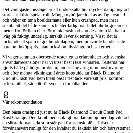
Det vanligaste misstaget är att underskatta hur mycket dämpning och
storlek faktiskt spelar roll. Många nybörjare lockas av låg kostnad
och väljer en tunn bouldermatta eller liten crashpad, men inser
snabbt att det både känns och låter farligt när fallet blir högre än en
meter. En för liten eller för mjuk crashpad kan dessutom lätt halka
iväg på fuktigt underlag, särskilt i svensk terräng. Visst, det är
lockande att spara några hundralappar, men prisvärde handlar inte
bara om inköpspris, utan också om livslängd och säkerhet.
Vi väger samman oberoende tester, egna erfarenheter och svenska
användarrecensioner när vi utser bäst i test-vinnaren. Testerna har
gjorts både på högre problem, under långvarig utomhusförvaring
och efter många vikningar. I årets köpguide tar Black Diamond
Circuit Crash Pad hem titeln bäst i test tack vare sitt pris, komfort
och stabilitet, särskilt för svenska förhållanden.
Vår rekommendation
Den bästa crashpad just nu är Black Diamond Circuit Crash Pad
Rust Orange. Den kombinerar riktigt bra dämpning med låg vikt och
en slitstark ovansida som står pall för svensk blöta. Priset är
förvånansvärt rimligt för den kvalitet du faktiskt får, och bärsystemet