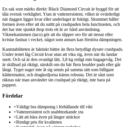
En sak som märks direkt: Black Diamond Circuit är byggd för att
tåla svensk verklighet. Ytan är vattenresistent, vilket är ovärderligt
när daggen ligger kvar eller underlaget är fuktigt. Skummet håller
formen även efter att du suttit på crashpaden hela lunchrasten, och
det har inte sjunkit ihop trots ett år av hård användning.
Vikmekanismen (taco) gör att du slipper oro för att stenar eller
kvistar fastnar i vecket, något som annars kan förstöra dämpningen.
Kantstabiliteten är faktiskt bättre än flera betydligt dyrare crashpads.
Under testet låg Circuit kvar utan att vika sig, även när du landar
snett. Och så är den ovanligt lätt, 3,8 kg enligt min bagagevåg. Det
är skillnad på riktigt, särskilt om du bär flera boulder pads eller går
långt. Tyget suger inte åt sig smuts på samma sätt som billigare
klättermattor, och dragkedjorna känns robusta. Det är sånt som
räknas när man använder sin crashpad på riktigt, inte bara på
pappret.
Fördelar
+
Väldigt bra dämpning i förhållande till vikt
+
Vattenresistent och snabbtorkande yta
+
Lätt att bära även på längre sträckor
+
Rimligt pris för kvaliteten