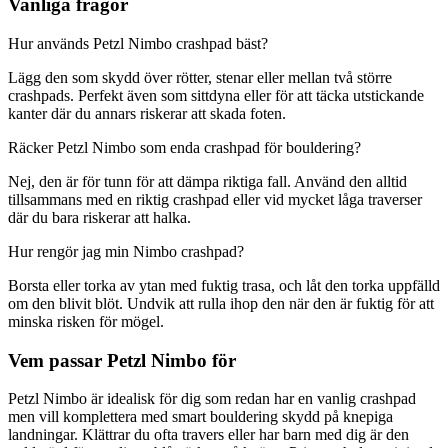
Vanliga frågor
Hur används Petzl Nimbo crashpad bäst?
Lägg den som skydd över rötter, stenar eller mellan två större
crashpads. Perfekt även som sittdyna eller för att täcka utstickande
kanter där du annars riskerar att skada foten.
Räcker Petzl Nimbo som enda crashpad för bouldering?
Nej, den är för tunn för att dämpa riktiga fall. Använd den alltid
tillsammans med en riktig crashpad eller vid mycket låga traverser
där du bara riskerar att halka.
Hur rengör jag min Nimbo crashpad?
Borsta eller torka av ytan med fuktig trasa, och låt den torka uppfälld
om den blivit blöt. Undvik att rulla ihop den när den är fuktig för att
minska risken för mögel.
Vem passar Petzl Nimbo för
Petzl Nimbo är idealisk för dig som redan har en vanlig crashpad
men vill komplettera med smart bouldering skydd på knepiga
landningar. Klättrar du ofta travers eller har barn med dig är den