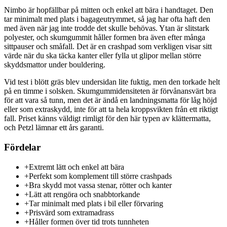
Nimbo är hopfällbar på mitten och enkel att bära i handtaget. Den
tar minimalt med plats i bagageutrymmet, så jag har ofta haft den
med även när jag inte trodde det skulle behövas. Ytan är slitstark
polyester, och skumgummit håller formen bra även efter många
sittpauser och småfall. Det är en crashpad som verkligen visar sitt
värde när du ska täcka kanter eller fylla ut glipor mellan större
skyddsmattor under bouldering.
Vid test i blött gräs blev undersidan lite fuktig, men den torkade helt
på en timme i solsken. Skumgummidensiteten är förvånansvärt bra
för att vara så tunn, men det är ändå en landningsmatta för låg höjd
eller som extraskydd, inte för att ta hela kroppsvikten från ett riktigt
fall. Priset känns väldigt rimligt för den här typen av klättermatta,
och Petzl lämnar ett års garanti.
Fördelar
+
Extremt lätt och enkel att bära
+
Perfekt som komplement till större crashpads
+
Bra skydd mot vassa stenar, rötter och kanter
+
Lätt att rengöra och snabbtorkande
+
Tar minimalt med plats i bil eller förvaring
+
Prisvärd som extramadrass
+
Håller formen över tid trots tunnheten