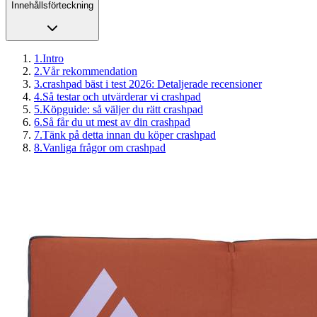
Innehållsförteckning
1
.
Intro
2
.
Vår rekommendation
3
.
crashpad bäst i test 2026: Detaljerade recensioner
4
.
Så testar och utvärderar vi crashpad
5
.
Köpguide: så väljer du rätt crashpad
6
.
Så får du ut mest av din crashpad
7
.
Tänk på detta innan du köper crashpad
8
.
Vanliga frågor om crashpad