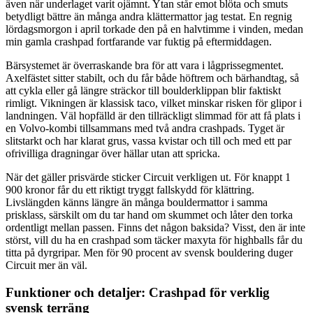
även när underlaget varit ojämnt. Ytan står emot blöta och smuts
betydligt bättre än många andra klättermattor jag testat. En regnig
lördagsmorgon i april torkade den på en halvtimme i vinden, medan
min gamla crashpad fortfarande var fuktig på eftermiddagen.
Bärsystemet är överraskande bra för att vara i lågprissegmentet.
Axelfästet sitter stabilt, och du får både höftrem och bärhandtag, så
att cykla eller gå längre sträckor till boulderklippan blir faktiskt
rimligt. Vikningen är klassisk taco, vilket minskar risken för glipor i
landningen. Väl hopfälld är den tillräckligt slimmad för att få plats i
en Volvo-kombi tillsammans med två andra crashpads. Tyget är
slitstarkt och har klarat grus, vassa kvistar och till och med ett par
ofrivilliga dragningar över hällar utan att spricka.
När det gäller prisvärde sticker Circuit verkligen ut. För knappt 1
900 kronor får du ett riktigt tryggt fallskydd för klättring.
Livslängden känns längre än många bouldermattor i samma
prisklass, särskilt om du tar hand om skummet och låter den torka
ordentligt mellan passen. Finns det någon baksida? Visst, den är inte
störst, vill du ha en crashpad som täcker maxyta för highballs får du
titta på dyrgripar. Men för 90 procent av svensk bouldering duger
Circuit mer än väl.
Funktioner och detaljer: Crashpad för verklig
svensk terräng