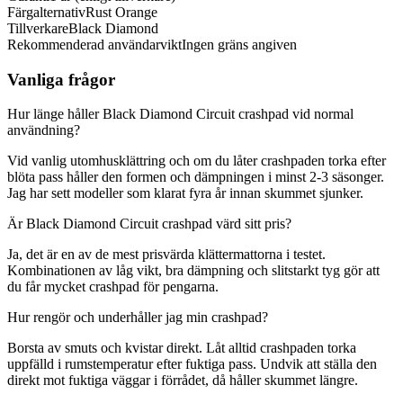
Färgalternativ
Rust Orange
Tillverkare
Black Diamond
Rekommenderad användarvikt
Ingen gräns angiven
Vanliga frågor
Hur länge håller Black Diamond Circuit crashpad vid normal
användning?
Vid vanlig utomhusklättring och om du låter crashpaden torka efter
blöta pass håller den formen och dämpningen i minst 2-3 säsonger.
Jag har sett modeller som klarat fyra år innan skummet sjunker.
Är Black Diamond Circuit crashpad värd sitt pris?
Ja, det är en av de mest prisvärda klättermattorna i testet.
Kombinationen av låg vikt, bra dämpning och slitstarkt tyg gör att
du får mycket crashpad för pengarna.
Hur rengör och underhåller jag min crashpad?
Borsta av smuts och kvistar direkt. Låt alltid crashpaden torka
uppfälld i rumstemperatur efter fuktiga pass. Undvik att ställa den
direkt mot fuktiga väggar i förrådet, då håller skummet längre.