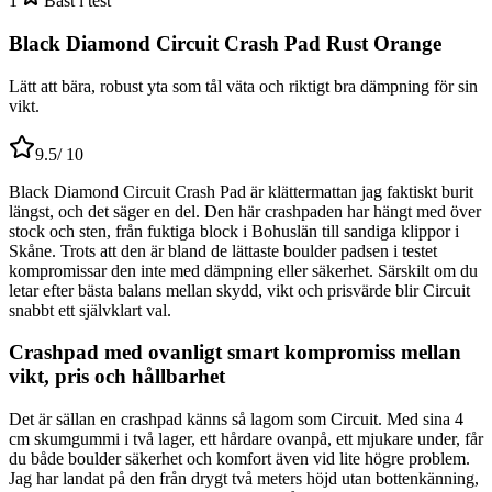
1
Bäst i test
Black Diamond Circuit Crash Pad Rust Orange
Lätt att bära, robust yta som tål väta och riktigt bra dämpning för sin
vikt.
9.5
/ 10
Black Diamond Circuit Crash Pad är klättermattan jag faktiskt burit
längst, och det säger en del. Den här crashpaden har hängt med över
stock och sten, från fuktiga block i Bohuslän till sandiga klippor i
Skåne. Trots att den är bland de lättaste boulder padsen i testet
kompromissar den inte med dämpning eller säkerhet. Särskilt om du
letar efter bästa balans mellan skydd, vikt och prisvärde blir Circuit
snabbt ett självklart val.
Crashpad med ovanligt smart kompromiss mellan
vikt, pris och hållbarhet
Det är sällan en crashpad känns så lagom som Circuit. Med sina 4
cm skumgummi i två lager, ett hårdare ovanpå, ett mjukare under, får
du både boulder säkerhet och komfort även vid lite högre problem.
Jag har landat på den från drygt två meters höjd utan bottenkänning,