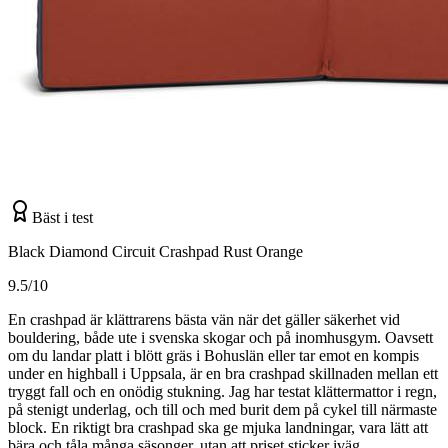
Bäst i test
Black Diamond Circuit Crashpad Rust Orange
9.5/10
En crashpad är klättrarens bästa vän när det gäller säkerhet vid
bouldering, både ute i svenska skogar och på inomhusgym. Oavsett
om du landar platt i blött gräs i Bohuslän eller tar emot en kompis
under en highball i Uppsala, är en bra crashpad skillnaden mellan ett
tryggt fall och en onödig stukning. Jag har testat klättermattor i regn,
på stenigt underlag, och till och med burit dem på cykel till närmaste
block. En riktigt bra crashpad ska ge mjuka landningar, vara lätt att
bära och tåla många säsonger, utan att priset sticker iväg.