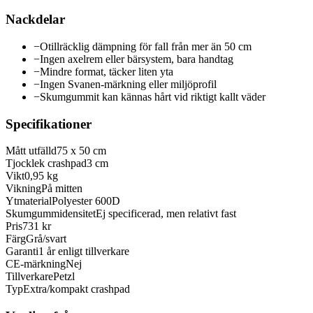
Nackdelar
−
Otillräcklig dämpning för fall från mer än 50 cm
−
Ingen axelrem eller bärsystem, bara handtag
−
Mindre format, täcker liten yta
−
Ingen Svanen-märkning eller miljöprofil
−
Skumgummit kan kännas hårt vid riktigt kallt väder
Specifikationer
Mått utfälld
75 x 50 cm
Tjocklek crashpad
3 cm
Vikt
0,95 kg
Vikning
På mitten
Ytmaterial
Polyester 600D
Skumgummidensitet
Ej specificerad, men relativt fast
Pris
731 kr
Färg
Grå/svart
Garanti
1 år enligt tillverkare
CE-märkning
Nej
Tillverkare
Petzl
Typ
Extra/kompakt crashpad