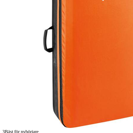
3
Bäst för nybörjare