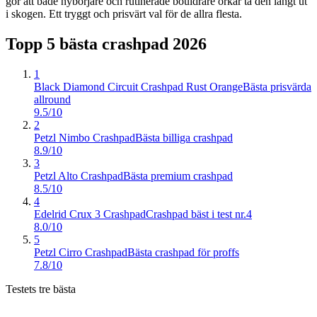
gör att både nybörjare och rutinerade bouldrare orkar ta den långt ut
i skogen. Ett tryggt och prisvärt val för de allra flesta.
Topp 5 bästa
crashpad
2026
1
Black Diamond Circuit Crashpad Rust Orange
Bästa prisvärda
allround
9.5/10
2
Petzl Nimbo Crashpad
Bästa billiga crashpad
8.9/10
3
Petzl Alto Crashpad
Bästa premium crashpad
8.5/10
4
Edelrid Crux 3 Crashpad
Crashpad bäst i test nr.4
8.0/10
5
Petzl Cirro Crashpad
Bästa crashpad för proffs
7.8/10
Testets tre bästa