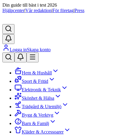
Din guide till bäst i test 2026
Hjälpcenter
|
Vår redaktion
|
För företag
|
Press
Logga in
Skapa konto
Hem & Hushåll
Sport & Fritid
Elektronik & Teknik
Skönhet & Hälsa
Trädgård & Utemiljö
Bygg & Verktyg
Barn & Familj
Kläder & Accessoarer