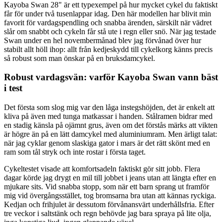
Kayoba Swan 28" är ett typexempel på hur mycket cykel du faktiskt
får för under två tusenlappar idag. Den här modellen har blivit min
favorit för vardagspendling och snabba ärenden, särskilt när vädret
slår om snabbt och cykeln får stå ute i regn eller snö. När jag testade
Swan under en hel novembermånad blev jag förvånad över hur
stabilt allt höll ihop: allt från kedjeskydd till cykelkorg känns precis
så robust som man önskar på en bruksdamcykel.
Robust vardagsvän: varför Kayoba Swan vann bäst
i test
Det första som slog mig var den låga instegshöjden, det är enkelt att
kliva på även med tunga matkassar i handen. Stålramen bidrar med
en stadig känsla på ojämnt grus, även om det förstås märks att vikten
är högre än på en lätt damcykel med aluminiumram. Men ärligt talat:
när jag cyklar genom slaskiga gator i mars är det rätt skönt med en
ram som tål stryk och inte rostar i första taget.
Cykeltestet visade att komfortsadeln faktiskt gör sitt jobb. Flera
dagar körde jag drygt en mil till jobbet i jeans utan att längta efter en
mjukare sits. Vid snabba stopp, som när ett barn sprang ut framför
mig vid övergångsstället, tog bromsarna bra utan att kännas ryckiga.
Kedjan och frihjulet är dessutom förvånansvärt underhållsfria. Efter
tre veckor i saltstänk och regn behövde jag bara spraya på lite olja,