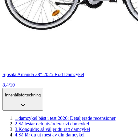
Sjösala Amanda 28" 2025 Röd Damcykel
8.4/10
Innehållsförteckning
1
.
damcykel bäst i test 2026: Detaljerade recensioner
2
.
Så testar och utvärderar vi damcykel
3
.
Köpguide: så väljer du rätt damcykel
4
.
Så får du ut mest av din damcykel