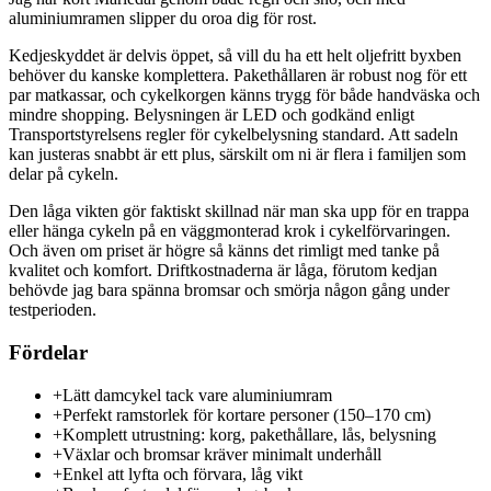
aluminiumramen slipper du oroa dig för rost.
Kedjeskyddet är delvis öppet, så vill du ha ett helt oljefritt byxben
behöver du kanske komplettera. Pakethållaren är robust nog för ett
par matkassar, och cykelkorgen känns trygg för både handväska och
mindre shopping. Belysningen är LED och godkänd enligt
Transportstyrelsens regler för cykelbelysning standard. Att sadeln
kan justeras snabbt är ett plus, särskilt om ni är flera i familjen som
delar på cykeln.
Den låga vikten gör faktiskt skillnad när man ska upp för en trappa
eller hänga cykeln på en väggmonterad krok i cykelförvaringen.
Och även om priset är högre så känns det rimligt med tanke på
kvalitet och komfort. Driftkostnaderna är låga, förutom kedjan
behövde jag bara spänna bromsar och smörja någon gång under
testperioden.
Fördelar
+
Lätt damcykel tack vare aluminiumram
+
Perfekt ramstorlek för kortare personer (150–170 cm)
+
Komplett utrustning: korg, pakethållare, lås, belysning
+
Växlar och bromsar kräver minimalt underhåll
+
Enkel att lyfta och förvara, låg vikt