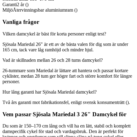
Garanti
2 år ()
Miljö
Återvinningsbar aluminiumram ()
Vanliga frågor
Vilken damcykel är bäst för korta personer enligt test?
Sjösala Mariedal 26" är ett av de bästa valen för dig som är under
165 cm, tack vare låg ramhöjd och mindre hjul.
Vad är skillnaden mellan 26 och 28 tums damcykel?
26-tummare som Mariedal är lättare att hantera och passar kortare
cyklister, medan 28 tum ger högre fart och större komfort för längre
personer.
Hur lång garanti har Sjösala Mariedal damcykel?
Två års garanti mot fabrikationsfel, enligt svensk konsumenträtt ().
Vem passar Sjösala Mariedal 3 26" Damcykel för
Du som är 150–170 cm lång och vill ha en lätt, stabil och komplett
damspecifik cykel för stad och vardagsbruk. Den är perfekt för
kvinnor och ungdomar som vill slippa släpa på tung cykel eller