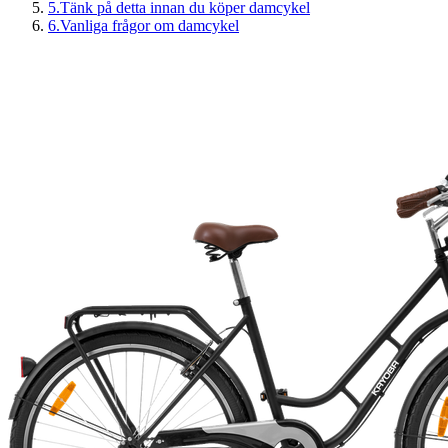
5
.
Tänk på detta innan du köper damcykel
6
.
Vanliga frågor om damcykel