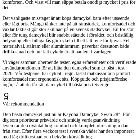
komforten. Och visst vill man slippa betala onödigt mycket i pris för
det.
Det vanligaste misstaget är att köpa damcykel bara efter utseende
eller lågt pris. Många tänker inte på att ramstorlek, komfortsadel och
växlar faktiskt gör stor skillnad på en svensk stadscykel. En för stor
eller för tung damcykel blir snabbt stående i förrådet, och bristfällig
belysning eller billiga lås gör cykeln till ett lätt byte för tjuvar. Fel
materialval, stålram eller aluminiumram, påverkar dessutom både
driftkostnad och hur lätt cykeln är att hantera i vardagen.
Vi väger samman oberoende tester, egna erfarenheter och verifierade
användaromdömen för att hitta den damcykel som är bäst i test
2026. Vår testpanel har cyklat i regn, lastat matkassar och jämfört
komfortsadel mot ergonomisk sits. Köpguide och prisjämförelse
ingår, så att du får rätt damcykel till bästa pris i Sverige.
Vår rekommendation
Den bästa damcykel just nu är Kayoba Damcykel Swan 28". För
dig som prioriterar prisvärde och smidig vardagsanvändning
levererar den oväntat hög komfort och komplett utrustning redan
från start. Efter flera veckors test i svenska väder har den imponerat
med låg driftkostnad och bekväm körställning.