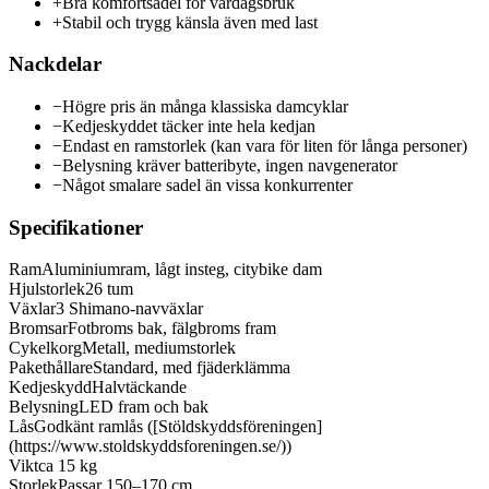
+
Bra komfortsadel för vardagsbruk
+
Stabil och trygg känsla även med last
Nackdelar
−
Högre pris än många klassiska damcyklar
−
Kedjeskyddet täcker inte hela kedjan
−
Endast en ramstorlek (kan vara för liten för långa personer)
−
Belysning kräver batteribyte, ingen navgenerator
−
Något smalare sadel än vissa konkurrenter
Specifikationer
Ram
Aluminiumram, lågt insteg, citybike dam
Hjulstorlek
26 tum
Växlar
3 Shimano-navväxlar
Bromsar
Fotbroms bak, fälgbroms fram
Cykelkorg
Metall, mediumstorlek
Pakethållare
Standard, med fjäderklämma
Kedjeskydd
Halvtäckande
Belysning
LED fram och bak
Lås
Godkänt ramlås ([Stöldskyddsföreningen]
(https://www.stoldskyddsforeningen.se/))
Vikt
ca 15 kg
Storlek
Passar 150–170 cm