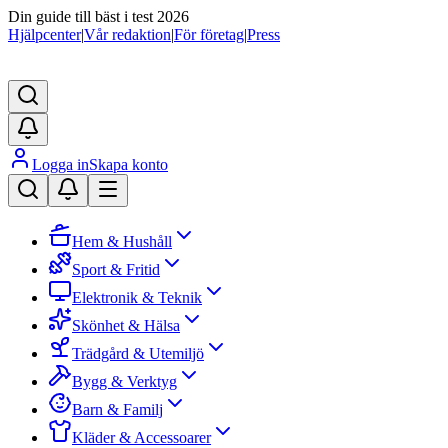
Din guide till bäst i test 2026
Hjälpcenter
|
Vår redaktion
|
För företag
|
Press
Logga in
Skapa konto
Hem & Hushåll
Sport & Fritid
Elektronik & Teknik
Skönhet & Hälsa
Trädgård & Utemiljö
Bygg & Verktyg
Barn & Familj
Kläder & Accessoarer