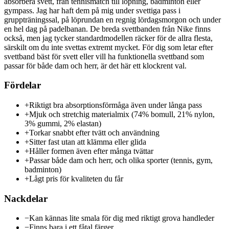
absorbera svett, från tennismatch till löpning, badminton eller
gympass. Jag har haft dem på mig under svettiga pass i
gruppträningssal, på löprundan en regnig lördagsmorgon och under
en hel dag på padelbanan. De breda svettbanden från Nike finns
också, men jag tycker standardmodellen räcker för de allra flesta,
särskilt om du inte svettas extremt mycket. För dig som letar efter
svettband bäst för svett eller vill ha funktionella svettband som
passar för både dam och herr, är det här ett klockrent val.
Fördelar
+
Riktigt bra absorptionsförmåga även under långa pass
+
Mjuk och stretchig materialmix (74% bomull, 21% nylon,
3% gummi, 2% elastan)
+
Torkar snabbt efter tvätt och användning
+
Sitter fast utan att klämma eller glida
+
Håller formen även efter många tvättar
+
Passar både dam och herr, och olika sporter (tennis, gym,
badminton)
+
Lågt pris för kvaliteten du får
Nackdelar
−
Kan kännas lite smala för dig med riktigt grova handleder
−
Finns bara i ett fåtal färger