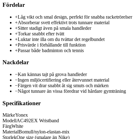
Fördelar
+
Låg vikt och smal design, perfekt för snabba racketrörelser
+
Absorberar svett effektivt trots tunnare material
+
Sitter stadigt även på smala handleder
+
Torkar snabbt efter tvätt
+
Luktar inte illa om du tvättar det regelbundet
+
Prisvärde i förhållande till funktion
+
Passar både badminton och tennis
Nackdelar
−
Kan kännas tajt på grova handleder
−
Ingen miljöcertifiering eller återvunnet material
−
Färgen vit drar snabbt åt sig smuts och märken
−
Något tunnare än vissa föredrar vid hårdare gymträning
Specifikationer
Märke
Yonex
Modell
AC492EX Wristband
Färg
White
Material
Bomull/nylon-elastan-mix
Storlek
One size (smalare än Nike)