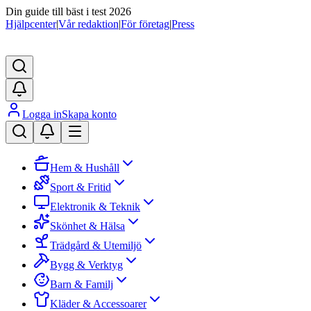
Din guide till bäst i test 2026
Hjälpcenter
|
Vår redaktion
|
För företag
|
Press
Logga in
Skapa konto
Hem & Hushåll
Sport & Fritid
Elektronik & Teknik
Skönhet & Hälsa
Trädgård & Utemiljö
Bygg & Verktyg
Barn & Familj
Kläder & Accessoarer