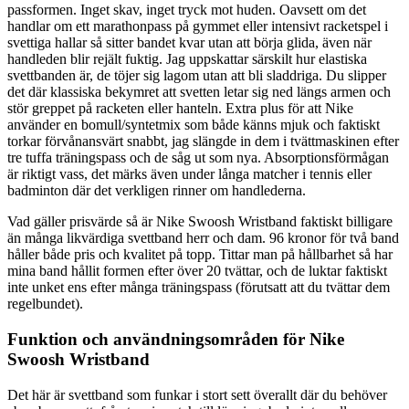
passformen. Inget skav, inget tryck mot huden. Oavsett om det
handlar om ett marathonpass på gymmet eller intensivt racketspel i
svettiga hallar så sitter bandet kvar utan att börja glida, även när
handleden blir rejält fuktig. Jag uppskattar särskilt hur elastiska
svettbanden är, de töjer sig lagom utan att bli sladdriga. Du slipper
det där klassiska bekymret att svetten letar sig ned längs armen och
stör greppet på racketen eller hanteln. Extra plus för att Nike
använder en bomull/syntetmix som både känns mjuk och faktiskt
torkar förvånansvärt snabbt, jag slängde in dem i tvättmaskinen efter
tre tuffa träningspass och de såg ut som nya. Absorptionsförmågan
är riktigt vass, det märks även under långa matcher i tennis eller
badminton där det verkligen rinner om handlederna.
Vad gäller prisvärde så är Nike Swoosh Wristband faktiskt billigare
än många likvärdiga svettband herr och dam. 96 kronor för två band
håller både pris och kvalitet på topp. Tittar man på hållbarhet så har
mina band hållit formen efter över 20 tvättar, och de luktar faktiskt
inte unket ens efter många träningspass (förutsatt att du tvättar dem
regelbundet).
Funktion och användningsområden för Nike
Swoosh Wristband
Det här är svettband som funkar i stort sett överallt där du behöver