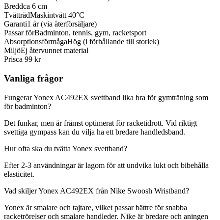
Bredd
ca 6 cm
Tvättråd
Maskintvätt 40°C
Garanti
1 år (via återförsäljare)
Passar för
Badminton, tennis, gym, racketsport
Absorptionsförmåga
Hög (i förhållande till storlek)
Miljö
Ej återvunnet material
Pris
ca 99 kr
Vanliga frågor
Fungerar Yonex AC492EX svettband lika bra för gymträning som
för badminton?
Det funkar, men är främst optimerat för racketidrott. Vid riktigt
svettiga gympass kan du vilja ha ett bredare handledsband.
Hur ofta ska du tvätta Yonex svettband?
Efter 2-3 användningar är lagom för att undvika lukt och bibehålla
elasticitet.
Vad skiljer Yonex AC492EX från Nike Swoosh Wristband?
Yonex är smalare och tajtare, vilket passar bättre för snabba
racketrörelser och smalare handleder. Nike är bredare och aningen