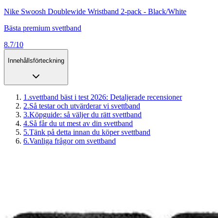
Nike Swoosh Doublewide Wristband 2-pack - Black/White
Bästa premium svettband
8.7/10
Innehållsförteckning
1
.
svettband bäst i test 2026: Detaljerade recensioner
2
.
Så testar och utvärderar vi svettband
3
.
Köpguide: så väljer du rätt svettband
4
.
Så får du ut mest av din svettband
5
.
Tänk på detta innan du köper svettband
6
.
Vanliga frågor om svettband