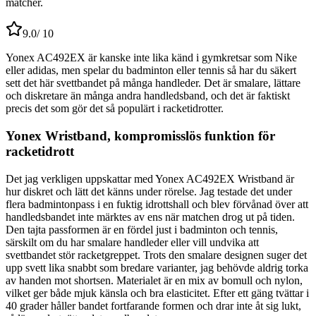
matcher.
9.0
/ 10
Yonex AC492EX är kanske inte lika känd i gymkretsar som Nike
eller adidas, men spelar du badminton eller tennis så har du säkert
sett det här svettbandet på många handleder. Det är smalare, lättare
och diskretare än många andra handledsband, och det är faktiskt
precis det som gör det så populärt i racketidrotter.
Yonex Wristband, kompromisslös funktion för
racketidrott
Det jag verkligen uppskattar med Yonex AC492EX Wristband är
hur diskret och lätt det känns under rörelse. Jag testade det under
flera badmintonpass i en fuktig idrottshall och blev förvånad över att
handledsbandet inte märktes av ens när matchen drog ut på tiden.
Den tajta passformen är en fördel just i badminton och tennis,
särskilt om du har smalare handleder eller vill undvika att
svettbandet stör racketgreppet. Trots den smalare designen suger det
upp svett lika snabbt som bredare varianter, jag behövde aldrig torka
av handen mot shortsen. Materialet är en mix av bomull och nylon,
vilket ger både mjuk känsla och bra elasticitet. Efter ett gäng tvättar i
40 grader håller bandet fortfarande formen och drar inte åt sig lukt,