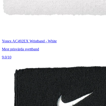
Yonex AC492EX Wristband - White
Mest prisvärda svettband
9.0/10