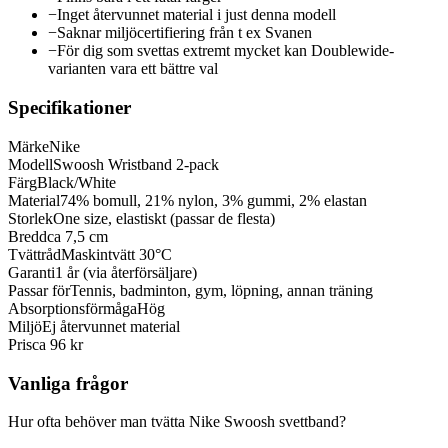
−
Inget återvunnet material i just denna modell
−
Saknar miljöcertifiering från t ex Svanen
−
För dig som svettas extremt mycket kan Doublewide-
varianten vara ett bättre val
Specifikationer
Märke
Nike
Modell
Swoosh Wristband 2-pack
Färg
Black/White
Material
74% bomull, 21% nylon, 3% gummi, 2% elastan
Storlek
One size, elastiskt (passar de flesta)
Bredd
ca 7,5 cm
Tvättråd
Maskintvätt 30°C
Garanti
1 år (via återförsäljare)
Passar för
Tennis, badminton, gym, löpning, annan träning
Absorptionsförmåga
Hög
Miljö
Ej återvunnet material
Pris
ca 96 kr
Vanliga frågor
Hur ofta behöver man tvätta Nike Swoosh svettband?