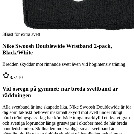
3
Bäst för extra svett
Nike Swoosh Doublewide Wristband 2-pack,
Black/White
Bredden skyddar mot rinnande svett även vid högintensiv träning.
8.7
/ 10
Vid ösregn på gymmet: när breda svettband är
räddningen
Alla svettband är inte skapade lika. Nike Swoosh Doublewide är för
dig som faktiskt behöver maximalt skydd mot svett under riktigt
hårda träningspass. Jag har kört både tunga marklyft i ett kvavt gym
och svettiga löprundor längs grusvägar i oktober med de här breda
handledsbanden. Skillnaden mot vanliga smala svettband är
påtaglig: du får nästan dubbla skyddet på handleden och slipper