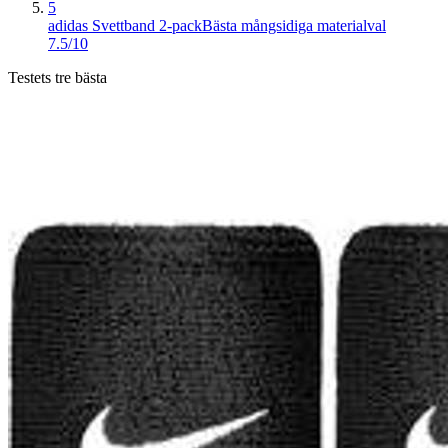
5
adidas Svettband 2-pack
Bästa mångsidiga materialval
7.5/10
Testets tre bästa