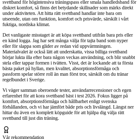
svettband för högintensiva träningspass eller smala handledsband för
diskret komfort, så finns det betydande skillnader som märks direkt
under aktiviteten. Att hitta rätt svettband handlar inte bara om
utseende, utan om funktion, komfort och prisvärde, särskilt i vårt
fuktiga, nordiska klimat.
Det vanligaste misstaget är att köpa svettband utifrån bara pris eller
en känd logga. Jag har sett många välja för tajta band som nyper
eller för slappa som glider av redan vid uppvärmningen.
Materialvalet är också lätt att underskatta, vissa billiga svettband
börjar lukta illa efter bara någon veckas användning, och blir snabbt
stela eller tappar formen i tvätten. Visst, det är lockande att ta första
bästa paket på hyllan, men kvalitet, absorptionsförmåga och
passform spelar större roll än man först tror, särskilt om du tränar
regelbundet i Sverige.
Vi väger samman oberoende tester, användarrecensioner och egen
erfarenhet för att kora svettband bäst i test 2026. Fokus ligger på
komfort, absorptionsförmåga och hållbarhet enligt svenska
förhållanden, och vi har jämfört både pris och livslängd. Längst ner
hittar du även en komplett köpguide för att hjälpa dig välja rätt
svettband till just din träning.
Vår rekommendation