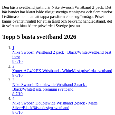
Den bästa svettband just nu är Nike Swoosh Wristband 2-pack. Det
här bandet har klarat både riktigt svettiga tennispass och flera rundor
i tvättmaskinen utan att tappa passform eller sugförmåga. Priset
känns oväntat rimligt för ett så tåligt och bekvämt handledsband, det
är svårt att hitta bättre prisvärde i Sverige just nu.
Topp 5 bästa
svettband
2026
1
Nike Swoosh Wristband 2-pack - Black/White
Svettband bäst
i test
9.6/10
2
Yonex AC492EX Wristband - White
Mest prisvärda svettband
9.0/10
3
Nike Swoosh Doublewide Wristband 2-pack -
Black/White
Bästa premium svettband
8.7/10
4
Nike Swoosh Doublewide Wristband 2-pack - Matte
Silver/Black
Bästa design svettband
8.0/10