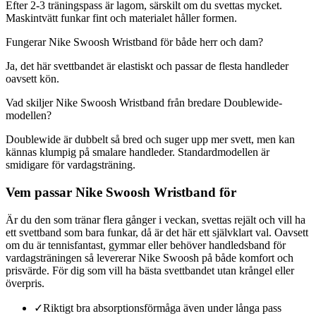
Efter 2-3 träningspass är lagom, särskilt om du svettas mycket.
Maskintvätt funkar fint och materialet håller formen.
Fungerar Nike Swoosh Wristband för både herr och dam?
Ja, det här svettbandet är elastiskt och passar de flesta handleder
oavsett kön.
Vad skiljer Nike Swoosh Wristband från bredare Doublewide-
modellen?
Doublewide är dubbelt så bred och suger upp mer svett, men kan
kännas klumpig på smalare handleder. Standardmodellen är
smidigare för vardagsträning.
Vem passar Nike Swoosh Wristband för
Är du den som tränar flera gånger i veckan, svettas rejält och vill ha
ett svettband som bara funkar, då är det här ett självklart val. Oavsett
om du är tennisfantast, gymmar eller behöver handledsband för
vardagsträningen så levererar Nike Swoosh på både komfort och
prisvärde. För dig som vill ha bästa svettbandet utan krångel eller
överpris.
✓
Riktigt bra absorptionsförmåga även under långa pass