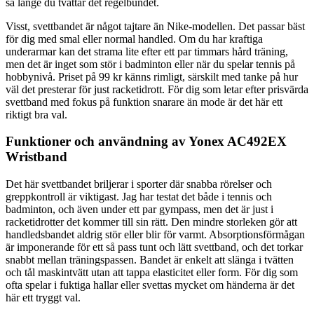
så länge du tvättar det regelbundet.
Visst, svettbandet är något tajtare än Nike-modellen. Det passar bäst
för dig med smal eller normal handled. Om du har kraftiga
underarmar kan det strama lite efter ett par timmars hård träning,
men det är inget som stör i badminton eller när du spelar tennis på
hobbynivå. Priset på 99 kr känns rimligt, särskilt med tanke på hur
väl det presterar för just racketidrott. För dig som letar efter prisvärda
svettband med fokus på funktion snarare än mode är det här ett
riktigt bra val.
Funktioner och användning av Yonex AC492EX
Wristband
Det här svettbandet briljerar i sporter där snabba rörelser och
greppkontroll är viktigast. Jag har testat det både i tennis och
badminton, och även under ett par gympass, men det är just i
racketidrotter det kommer till sin rätt. Den mindre storleken gör att
handledsbandet aldrig stör eller blir för varmt. Absorptionsförmågan
är imponerande för ett så pass tunt och lätt svettband, och det torkar
snabbt mellan träningspassen. Bandet är enkelt att slänga i tvätten
och tål maskintvätt utan att tappa elasticitet eller form. För dig som
ofta spelar i fuktiga hallar eller svettas mycket om händerna är det
här ett tryggt val.