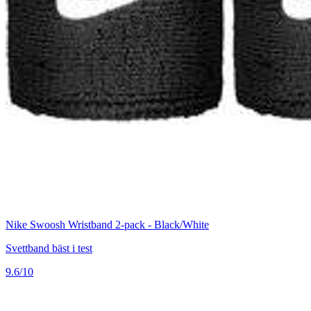
Nike Swoosh Wristband 2-pack - Black/White
Svettband bäst i test
9.6/10