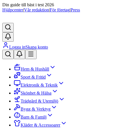
Din guide till bäst i test 2026
Hjälpcenter
|
Vår redaktion
|
För företag
|
Press
Logga in
Skapa konto
Hem & Hushåll
Sport & Fritid
Elektronik & Teknik
Skönhet & Hälsa
Trädgård & Utemiljö
Bygg & Verktyg
Barn & Familj
Kläder & Accessoarer