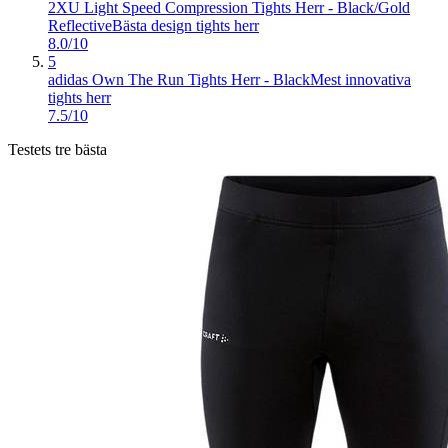
2XU Light Speed Compression Tights Herr - Black/Gold
Reflective
Bästa design tights herr
8.0/10
5
adidas Own The Run Tights Herr - Black
Mest innovativa
tights herr
7.5/10
Testets tre bästa