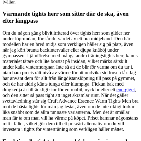
tvättar.
Värmande tights herr som sitter där de ska, även
efter långpass
Om du någon gång blivit irriterad över tights herr som glider ner
under löprundan, förstår du värdet av ett bra midjeband. Den här
modellen har en bred midja som verkligen håller sig på plats, även
när jag kört branta backintervaller eller djupa knäböj under
gympassen. I jämförelse med många andra träningstights herr, känns
materialet tätare och lite borstat på insidan, vilket märks särskilt
under kalla vintermorgnar. Inte så att de blir för varma om du tar i,
utan bara precis rätt nivå av värme för att undvika stelfrusna lår. Jag
har använt dem för allt från långdistanslöpning till pass på gymmet,
och de har aldrig känts tunga eller klumpiga. Fickan bak med
dragkedja är tillräckligt stor för en mobil, nycklar eller ett
energigel
,
och den sitter så pass tight att inget skramlar runt. När det gäller
svettavledning står sig Craft Advance Essence Warm Tights Men bra
mot de bästa tights för män jag testat, även om de inte riktigt torkar
lika snabbt som de allra tunnaste varianterna. Men det är smällar
man får ta om man vill ha värme på köpet. Priset hamnar någonstans
mitt i fältet, vilket gör dem till ett prisvärt alternativ om du vill
investera i tights för vinterträning som verkligen håller måttet.