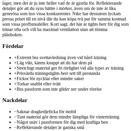
lager, men det är ju inte heller vad de är gjorda för. Reflekterande
detaljer gör att du syns bättre i mörker, även om de inte är lika
generösa som hos vissa konkurrenter. Nike har dessutom lyckats
pressa priset till en nivå där du kan köpa två par för samma kostnad
som vissa proffsmodeller. Kort sagt, det här är tights herr för dig som
tränar ofta och vill ha maximal ventilation utan att tömma
plånboken.
Fördelar
+
Extremt bra svettavledning även vid hård träning
+
Låg vikt, känns knappt att du har dem på
+
Stretchigt material ger fri rörlighet vid alla typer av träning
+
Prisvärda träningstights herr sett till prestanda
+
Fickor för nycklar eller mindre saker
+
Torkar snabbt efter tvätt
+
Bra passform som inte glider ner under rörelse
Nackdelar
−
Saknar dragkedjeficka för mobil
−
Tunt material gör dem mindre lämpliga för vinterträning
−
Något snäv i passformen för dig med kraftiga ben
−
Reflekterande detaljer är ganska små