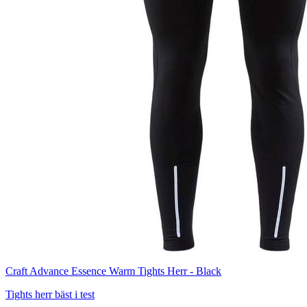
Craft Advance Essence Warm Tights Herr - Black
Tights herr bäst i test