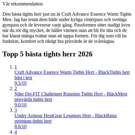
Vår rekommendation
Den bästa tights herr just nu är Craft Advance Essence Warm Tights
Men. Jag har testat dem både under kyliga vinterpass och svettiga
gympass och de levererar varje gång. Passformen sitter stadigt även
när du rör dig mycket, de håller värmen utan att bli för täta och de
har klarat många tvättar utan att tappa formen. För dig som vill ha
funktion, komfort och riktigt bra prisvärde är de svårslagna.
Topp 5 bästa
tights herr
2026
1
Craft Advance Essence Warm Tights Herr - Black
Tights herr
bäst i test
9.5/10
2
Nike Dri-FIT Challenger Running Tights Herr - Black
Mest
prisvärda tights herr
9.0/10
3
Under Armour HeatGear Leggings Herr - Black
Bästa
premium tights herr
8.6/10
4