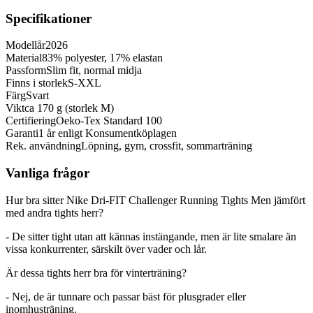
Specifikationer
Modellår
2026
Material
83% polyester, 17% elastan
Passform
Slim fit, normal midja
Finns i storlek
S-XXL
Färg
Svart
Vikt
ca 170 g (storlek M)
Certifiering
Oeko-Tex Standard 100
Garanti
1 år enligt Konsumentköplagen
Rek. användning
Löpning, gym, crossfit, sommarträning
Vanliga frågor
Hur bra sitter Nike Dri-FIT Challenger Running Tights Men jämfört
med andra tights herr?
- De sitter tight utan att kännas instängande, men är lite smalare än
vissa konkurrenter, särskilt över vader och lår.
Är dessa tights herr bra för vinterträning?
- Nej, de är tunnare och passar bäst för plusgrader eller
inomhusträning.