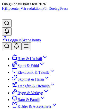
Din guide till bäst i test 2026
Hjälpcenter
|
Vår redaktion
|
För företag
|
Press
Logga in
Skapa konto
Hem & Hushåll
Sport & Fritid
Elektronik & Teknik
Skönhet & Hälsa
Trädgård & Utemiljö
Bygg & Verktyg
Barn & Familj
Kläder & Accessoarer