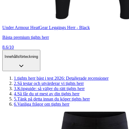
Under Armour HeatGear Leggings Herr - Black
Bästa premium tights herr
8.6/10
Innehållsförteckning
1
.
tights herr bäst i test 2026: Detaljerade recensioner
2
.
Så testar och utvärderar vi tights herr
3
.
Köpguide: så väljer du rätt tights herr
4
.
Så får du ut mest av din tights herr
5
.
Tänk på detta innan du köper tights herr
6
.
Vanliga frågor om tights herr