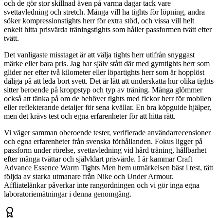
och de gör stor skillnad även på varma dagar tack vare
svettavledning och stretch. Många vill ha tights för löpning, andra
söker kompressionstights herr för extra stöd, och vissa vill helt
enkelt hitta prisvärda träningstights som håller passformen tvätt efter
tvätt.
Det vanligaste misstaget är att välja tights herr utifrån snyggast
märke eller bara pris. Jag har själv stått där med gymtights herr som
glider ner efter två kilometer eller löpartights herr som är hopplöst
dåliga på att leda bort svett. Det är lätt att underskatta hur olika tights
sitter beroende på kroppstyp och typ av träning. Många glömmer
också att tänka på om de behöver tights med fickor herr för mobilen
eller reflekterande detaljer för sena kvällar. En bra köpguide hjälper,
men det krävs test och egna erfarenheter för att hitta rätt.
Vi väger samman oberoende tester, verifierade användarrecensioner
och egna erfarenheter från svenska förhållanden. Fokus ligger på
passform under rörelse, svettavledning vid hård träning, hållbarhet
efter många tvättar och självklart prisvärde. I år kammar Craft
Advance Essence Warm Tights Men hem utmärkelsen bäst i test, tätt
följda av starka utmanare från Nike och Under Armour.
Affliatelänkar påverkar inte rangordningen och vi gör inga egna
laboratoriemätningar i denna genomgång.