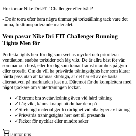
Hur torkar Nike Dri-FIT Challenger efter tvätt?
- De är torra efter bara några timmar på torkställning tack vare det
tunna, fukttransporterande materialet.
Vem passar Nike Dri-FIT Challenger Running
Tights Men för
Perfekta tights herr för dig som svettas mycket och prioriterar
ventilation, snabba torktider och låg vikt. De är allra bäst för vår,
sommar och höst, eller för dig som tränar främst inomhus på gym
eller crossfit. Om du vill ha prisvärda träningstights herr som klarar
hårda pass utan att kännas klibbiga, är det här ett av de bästa
alternativen på marknaden just nu. Däremot får du komplettera med
något tjockare om vinterträningen lockar.
✓
Extremt bra svettavledning även vid hård träning
✓
Låg vikt, känns knappt att du har dem på
✓
Stretchigt material ger fri rörlighet vid alla typer av träning
✓
Prisvärda träningstights herr sett till prestanda
✓
Fickor för nycklar eller mindre saker
Jämför pris