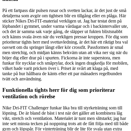
På ett fartpass där pulsen rusar och svetten lackar, är det just de små
detaljerna som avgör om tightsen blir en tillgång eller en plåga. Här
sticker Nikes Dri-FIT-material verkligen ut. Jag har testat dem på
löpbandet i gymmet, under varma vårdagar och i backintervaller ute,
och det är samma sak varje gång, de släpper ut fukten blixtsnabbt
och känns svala även när du verkligen pressar kroppen. För dig som
prioriterar tights herr med svettavledning, är det här ett riktigt bra val
oavsett om du springer långt eller kör crossfit. Passformen är smal
men stretchig, och midjan känns bekväm utan att vika ner sig när du
böjer dig eller drar på i spurten. Fickorna är inte superstora, men
funkar för nycklar och småprylar, dock ingen dragkedja för mobilen,
vilket hade varit pricken över i. Priset är svårt att klaga på, med
tanke på hur hållbara de känts efter ett par månaders regelbunden
tvätt och användning.
Funktionella tights herr för dig som prioriterar
ventilation och rörelse
Nike Dri-FIT Challenger funkar lika bra till styrketräning som till
löpning. De är bland de bäst i test när det gäller att kombinera låg
vikt, stretch och ventilation. Materialet är tunt men slitstarkt; jag har
inte sett minsta tecken på noppning trots att de fått följa med till både
gym och löpspår. För vinterträning blir de lite för svala utan extra