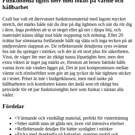
Funktionella tights herr med fokus på värme och
hållbarhet
Craft har valt ett återvunnet funktionsmaterial med lagom mycket
stretch, det märks både när du drar på dig tightsen och när du rör dig
i dem. Inga problem att ta ut steget eller gå ner i djupa böj, och
materialet känns tåligt mot både noppning och nötning. Efter 20
tvättar har sömmarna fortfarande hållt sig släta och inga tecken på att
midjeresåren slappnat av. De reflekterande detaljerna syns oväntat
bra när du springer i mörker, och det är ett stort plus för säkerheten.
Visst, de väger lite mer än riktigt tunna löpartights herr, men den
extra vikten är inget jag märkt av, förutom att benen faktiskt hålls
varma även när vinden ligger på. Det är just kompromissen mellan
värme och rörelsefrihet som gör att jag tycker de här tightsen sticker
ut i testet. Priset är inte i budgetklassen, men med tanke på
hållbarheten och komforten känns det ändå som ett riktigt bra
prisvärde för ett par funktionstights herr som funkar i nästan alla
väder.
Fördelar
+
Värmande och vindtåligt material, perfekt för vinterträning
+
Sitter stabilt utan att glida ner, även vid intensiva rörelser
+
Reflekterande detaljer för bättre synlighet i mörker
+
Ficka med dragkedja på baksidan, rymmer mobil och