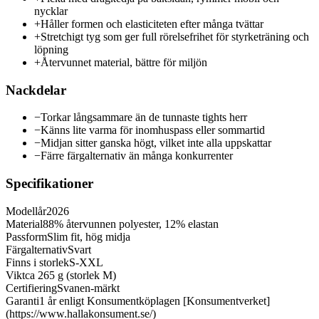
nycklar
+
Håller formen och elasticiteten efter många tvättar
+
Stretchigt tyg som ger full rörelsefrihet för styrketräning och
löpning
+
Återvunnet material, bättre för miljön
Nackdelar
−
Torkar långsammare än de tunnaste tights herr
−
Känns lite varma för inomhuspass eller sommartid
−
Midjan sitter ganska högt, vilket inte alla uppskattar
−
Färre färgalternativ än många konkurrenter
Specifikationer
Modellår
2026
Material
88% återvunnen polyester, 12% elastan
Passform
Slim fit, hög midja
Färgalternativ
Svart
Finns i storlek
S-XXL
Vikt
ca 265 g (storlek M)
Certifiering
Svanen-märkt
Garanti
1 år enligt Konsumentköplagen [Konsumentverket]
(https://www.hallakonsument.se/)