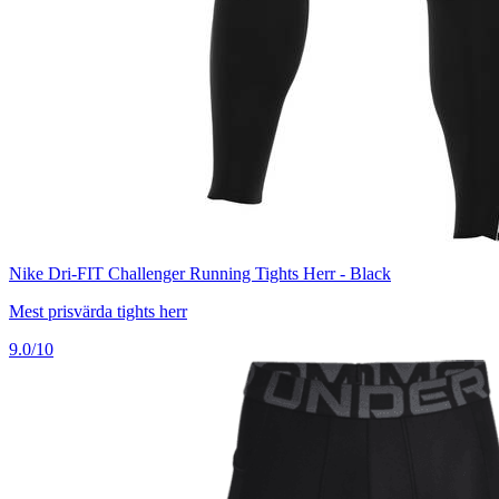
Nike Dri-FIT Challenger Running Tights Herr - Black
Mest prisvärda tights herr
9.0/10