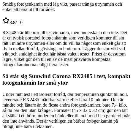
Smidig fotogenkamin med låg vikt, passar trånga utrymmen och
enkel att bära ut till förrådet.
8.8
/ 10
RX2485 är lillebror till testvinnaren, men underskatta den inte. Det
är en typisk portabel fotogenkamin som verkligen kommer till sin
rätt i mindre utrymmen eller om du vill ha något som enkelt går att
flytta mellan förråd, gäststuga och uterum. Lägger du stor vikt vid
vikt och smidighet är det här bästa valet i testet. Priset är dessutom
lägre, vilket gör den till en av de mest prisvärda kompakta
fotogenkaminerna enligt flera tester.
Så står sig Sunwind Corona RX2485 i test, kompakt
fotogenkamin för små ytor
Under mitt test i ett isolerat förråd, där temperaturen sjunkit till noll,
levererade RX2485 märkbar värme efter bara 10 minuter. Den är
mindre och lättare än de flesta andra fotogenkaminer, bara 7,4 kilo,
så du bär den utan krångel. Formatet (45 x 32 x 32 cm) gör den lätt
att ställa i ett hörn, under en bänk eller till och med i en garderob när
den inte används. Det är verkligen en bärbar fotogenkamin på
riktigt, inte bara i reklamen.