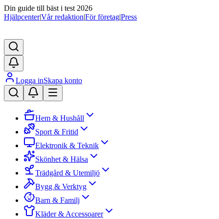
Din guide till bäst i test 2026
Hjälpcenter
|
Vår redaktion
|
För företag
|
Press
Logga in
Skapa konto
Hem & Hushåll
Sport & Fritid
Elektronik & Teknik
Skönhet & Hälsa
Trädgård & Utemiljö
Bygg & Verktyg
Barn & Familj
Kläder & Accessoarer