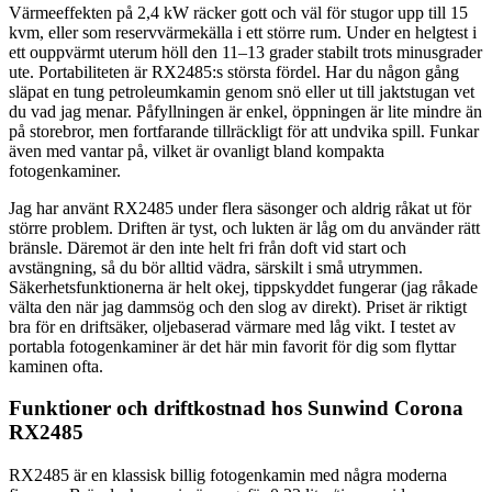
Värmeeffekten på 2,4 kW räcker gott och väl för stugor upp till 15
kvm, eller som reservvärmekälla i ett större rum. Under en helgtest i
ett ouppvärmt uterum höll den 11–13 grader stabilt trots minusgrader
ute. Portabiliteten är RX2485:s största fördel. Har du någon gång
släpat en tung petroleumkamin genom snö eller ut till jaktstugan vet
du vad jag menar. Påfyllningen är enkel, öppningen är lite mindre än
på storebror, men fortfarande tillräckligt för att undvika spill. Funkar
även med vantar på, vilket är ovanligt bland kompakta
fotogenkaminer.
Jag har använt RX2485 under flera säsonger och aldrig råkat ut för
större problem. Driften är tyst, och lukten är låg om du använder rätt
bränsle. Däremot är den inte helt fri från doft vid start och
avstängning, så du bör alltid vädra, särskilt i små utrymmen.
Säkerhetsfunktionerna är helt okej, tippskyddet fungerar (jag råkade
välta den när jag dammsög och den slog av direkt). Priset är riktigt
bra för en driftsäker, oljebaserad värmare med låg vikt. I testet av
portabla fotogenkaminer är det här min favorit för dig som flyttar
kaminen ofta.
Funktioner och driftkostnad hos Sunwind Corona
RX2485
RX2485 är en klassisk billig fotogenkamin med några moderna