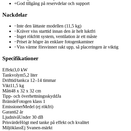
+
God tillgång på reservdelar och support
Nackdelar
−
Inte den lättaste modellen (11,5 kg)
−
Kräver viss starttid innan den är helt luktfri
−
Inget rökfritt system, ventilation är ett måste
−
Priset är högre än enklare fotogenkaminer
−
Viss värme försvinner rakt upp, så placeringen är viktig
Specifikationer
Effekt
3,0 kW
Tankvolym
5,2 liter
Drifttid/tank
ca 12–14 timmar
Vikt
11,5 kg
Mått
48 x 32 x 32 cm
Tipp- och överhettningsskydd
Ja
Bränsle
Fotogen klass 1
Emissioner
Medel (ej rökfri)
Garanti
2 år
Ljudnivå
Under 30 dB
Prisvärde
Högt med tanke på effekt och kvalitet
Miljöklass
Ej Svanen-märkt