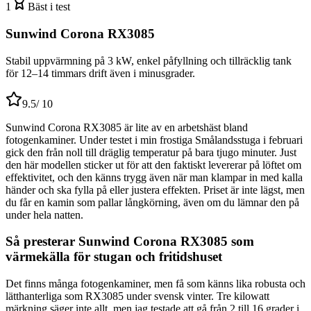
1
Bäst i test
Sunwind Corona RX3085
Stabil uppvärmning på 3 kW, enkel påfyllning och tillräcklig tank
för 12–14 timmars drift även i minusgrader.
9.5
/ 10
Sunwind Corona RX3085 är lite av en arbetshäst bland
fotogenkaminer. Under testet i min frostiga Smålandsstuga i februari
gick den från noll till dräglig temperatur på bara tjugo minuter. Just
den här modellen sticker ut för att den faktiskt levererar på löftet om
effektivitet, och den känns trygg även när man klampar in med kalla
händer och ska fylla på eller justera effekten. Priset är inte lägst, men
du får en kamin som pallar långkörning, även om du lämnar den på
under hela natten.
Så presterar Sunwind Corona RX3085 som
värmekälla för stugan och fritidshuset
Det finns många fotogenkaminer, men få som känns lika robusta och
lätthanterliga som RX3085 under svensk vinter. Tre kilowatt
märkning säger inte allt, men jag testade att gå från 2 till 16 grader i