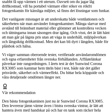
snabbt få upp värmen i ett uterum. Oavsett om du jagar låg
driftkostnad, vill ha portabel värmare eller söker en rökfri
fotogenkamin för känsliga miljöer, så finns det lösningar som funkar.
Det vanligaste misstaget är att underskatta både ventilationen och
säkerheten när man använder fotogenkaminer. Många slarvar med
avstånd till brännbart material eller glömmer att kontrollera vecken
och tätningarna innan säsongen drar igång. Och visst, det är lätt hänt
att man går på lägsta pris utan att väga in underhåll, miljöpåverkan
och långsiktig driftkostnad. Men det kan bli dyrt i längden, både för
plånbok och hälsa.
Vi väger samman oberoende tester, verifierade användaromdömen
och egna erfarenheter från svenska förhållanden. Affilatelänkar
påverkar inte rangordningen. I årets test är det Sunwind Corona
RX3085 som kammar hem titeln bäst i test, både när det gäller
prisvärde, säkerhet och värmeeffekt. Du hittar hela köpguide och
våra detaljerade omdömen längre ner.
Vår rekommendation
Den bästa fotogenkaminen just nu är Sunwind Corona RX3085.
Den levererar jämn värme även i bistra svenska vintrar, är lätt att
hantera även med handskar på och har en tank som räcker hela