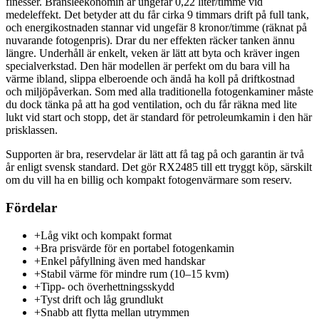
finesser. Bränsleekonomin är ungefär 0,22 liter/timme vid
medeleffekt. Det betyder att du får cirka 9 timmars drift på full tank,
och energikostnaden stannar vid ungefär 8 kronor/timme (räknat på
nuvarande fotogenpris). Drar du ner effekten räcker tanken ännu
längre. Underhåll är enkelt, veken är lätt att byta och kräver ingen
specialverkstad. Den här modellen är perfekt om du bara vill ha
värme ibland, slippa elberoende och ändå ha koll på driftkostnad
och miljöpåverkan. Som med alla traditionella fotogenkaminer måste
du dock tänka på att ha god ventilation, och du får räkna med lite
lukt vid start och stopp, det är standard för petroleumkamin i den här
prisklassen.
Supporten är bra, reservdelar är lätt att få tag på och garantin är två
år enligt svensk standard. Det gör RX2485 till ett tryggt köp, särskilt
om du vill ha en billig och kompakt fotogenvärmare som reserv.
Fördelar
+
Låg vikt och kompakt format
+
Bra prisvärde för en portabel fotogenkamin
+
Enkel påfyllning även med handskar
+
Stabil värme för mindre rum (10–15 kvm)
+
Tipp- och överhettningsskydd
+
Tyst drift och låg grundlukt
+
Snabb att flytta mellan utrymmen