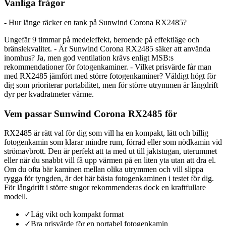
Vanliga frågor
- Hur länge räcker en tank på Sunwind Corona RX2485?
Ungefär 9 timmar på medeleffekt, beroende på effektläge och
bränslekvalitet. - Är Sunwind Corona RX2485 säker att använda
inomhus? Ja, men god ventilation krävs enligt MSB:s
rekommendationer för fotogenkaminer. - Vilket prisvärde får man
med RX2485 jämfört med större fotogenkaminer? Väldigt högt för
dig som prioriterar portabilitet, men för större utrymmen är långdrift
dyr per kvadratmeter värme.
Vem passar Sunwind Corona RX2485 för
RX2485 är rätt val för dig som vill ha en kompakt, lätt och billig
fotogenkamin som klarar mindre rum, förråd eller som nödkamin vid
strömavbrott. Den är perfekt att ta med ut till jaktstugan, uterummet
eller när du snabbt vill få upp värmen på en liten yta utan att dra el.
Om du ofta bär kaminen mellan olika utrymmen och vill slippa
rygga för tyngden, är det här bästa fotogenkaminen i testet för dig.
För långdrift i större stugor rekommenderas dock en kraftfullare
modell.
✓
Låg vikt och kompakt format
✓
Bra prisvärde för en portabel fotogenkamin