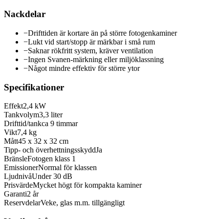
Nackdelar
−
Drifttiden är kortare än på större fotogenkaminer
−
Lukt vid start/stopp är märkbar i små rum
−
Saknar rökfritt system, kräver ventilation
−
Ingen Svanen-märkning eller miljöklassning
−
Något mindre effektiv för större ytor
Specifikationer
Effekt
2,4 kW
Tankvolym
3,3 liter
Drifttid/tank
ca 9 timmar
Vikt
7,4 kg
Mått
45 x 32 x 32 cm
Tipp- och överhettningsskydd
Ja
Bränsle
Fotogen klass 1
Emissioner
Normal för klassen
Ljudnivå
Under 30 dB
Prisvärde
Mycket högt för kompakta kaminer
Garanti
2 år
Reservdelar
Veke, glas m.m. tillgängligt