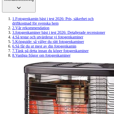
1
.
Fotogenkamin bäst i test 2026: Pris, säkerhet och
driftkostnad för svenska hem
2
.
Vår rekommendation
3
.
fotogenkaminer bäst i test 2026: Detaljerade recensioner
4
.
Så testar och utvärderar vi fotogenkaminer
5
.
Köpguide: så väljer du rätt fotogenkaminer
6
.
Så får du ut mest av din fotogenkamin
7
.
Tänk på detta innan du köper fotogenkaminer
8
.
Vanliga frågor om fotogenkaminer