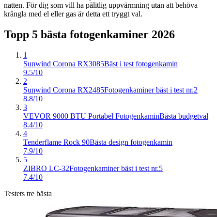
natten. För dig som vill ha pålitlig uppvärmning utan att behöva
krångla med el eller gas är detta ett tryggt val.
Topp 5 bästa
fotogenkaminer
2026
1
Sunwind Corona RX3085
Bäst i test fotogenkamin
9.5/10
2
Sunwind Corona RX2485
Fotogenkaminer bäst i test nr.2
8.8/10
3
VEVOR 9000 BTU Portabel Fotogenkamin
Bästa budgetval
8.4/10
4
Tenderflame Rock 90
Bästa design fotogenkamin
7.9/10
5
ZIBRO LC-32
Fotogenkaminer bäst i test nr.5
7.4/10
Testets tre bästa