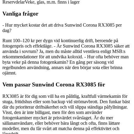
Reservdelar
Veke, glas, m.m. finns i lager
Vanliga frågor
- Hur mycket kostar det att driva Sunwind Corona RX3085 per
dag?
Runt 100–120 kr per dygn vid kontinuerlig drift, beroende på
fotogenpris och effektläge. - Är Sunwind Corona RX3085 säker att
använda i sovrum? Ja, men du måste alltid ventilera enligt MSB:s
rekommendationer för att undvika koloxid. - Hur ofta behöver man
byta veke på denna fotogenkamin? En gång per säsong vid
regelbunden användning, annars när den börjar sota eller brinna
ojämnt.
Vem passar Sunwind Corona RX3085 för
RX3085 är för dig som vill ha en pålitlig, kraftfull värmekamin för
stuga, fritidshus eller som backup vid strömavbrott. Den funkar bäst
där du prioriterar driftsäkerhet och vill slippa ständiga påfyllningar.
Visst, den är inte billigast, men för den som använder
fotogenkaminer mycket är prisvärdet svårslaget. Är du mer
sällananvändare, eller behöver bära långt och ofta, finns lättare
modeller, men du får svårt att matcha denna på effektivitet och
långdrift.