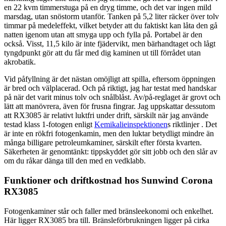
en 22 kvm timmerstuga på en dryg timme, och det var ingen mild
marsdag, utan snöstorm utanför. Tanken på 5,2 liter räcker över tolv
timmar på medeleffekt, vilket betyder att du faktiskt kan låta den gå
natten igenom utan att smyga upp och fylla på. Portabel är den
också. Visst, 11,5 kilo är inte fjädervikt, men bärhandtaget och lågt
tyngdpunkt gör att du får med dig kaminen ut till förrådet utan
akrobatik.
Vid påfyllning är det nästan omöjligt att spilla, eftersom öppningen
är bred och välplacerad. Och på riktigt, jag har testat med handskar
på när det varit minus tolv och snålblåst. Av/på-reglaget är grovt och
lätt att manövrera, även för frusna fingrar. Jag uppskattar dessutom
att RX3085 är relativt luktfri under drift, särskilt när jag använde
testad klass 1-fotogen enligt
Kemikalieinspektionen
s riktlinjer . Det
är inte en rökfri fotogenkamin, men den luktar betydligt mindre än
många billigare petroleumkaminer, särskilt efter första kvarten.
Säkerheten är genomtänkt: tippskyddet gör sitt jobb och den slår av
om du råkar dänga till den med en vedklabb.
Funktioner och driftkostnad hos Sunwind Corona
RX3085
Fotogenkaminer står och faller med bränsleekonomi och enkelhet.
Här ligger RX3085 bra till. Bränsleförbrukningen ligger på cirka