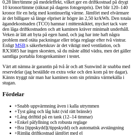
0,28 liter/timme på medeleffekt, vilket ger en driftkostnad på drygt
10 kronor/timme (räknat på dagens fotogenpris). Det blir 120–140
kronor för en helg med kontinuerlig värme. Jämfört med elvärmare
är det billigare så länge elpriset är högre än 2,50 kr/kWh. Den totala
ägandekostnaden (TCO) hamnar i mittenskiktet, mycket tack vare
den låga driftkostnaden och att kaminen kräver minimalt underhåll.
Veken är lätt att byta på egen hand, och jag har inte haft några
problem med otäta packningar eller tröga reglage efter två vintrar.
Enligt
MSB
:s säkerhetskrav är det viktigt med ventilation, och
RX3085 har ingen skorsten, så du måste alltid vädra, men det gäller
samtliga portabla fotogenkaminer i testet.
Värt att nämna är garantin på två år och att Sunwind är snabba med
reservdelar (jag beställde en extra veke och den kom på tre dagar).
Känns tryggt när man har kaminen som sin primära värmekälla i
stugan.
Fördelar
+
Snabb uppvärmning även i kalla utrymmen
+
Tyst gång och låg lukt (vid rätt bränsle)
+
Lång drifttid på en tank (12–14 timmar)
+
Enkel påfyllning och robusta reglage
+
Bra [tippskydd](/tippskydd) och automatisk avstängning
+
Rimlig driftkostnad jämfört med el