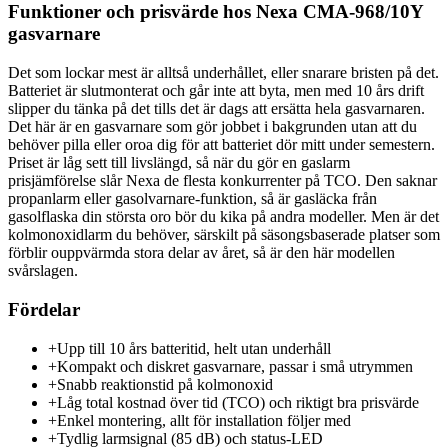
Funktioner och prisvärde hos Nexa CMA-968/10Y
gasvarnare
Det som lockar mest är alltså underhållet, eller snarare bristen på det.
Batteriet är slutmonterat och går inte att byta, men med 10 års drift
slipper du tänka på det tills det är dags att ersätta hela gasvarnaren.
Det här är en gasvarnare som gör jobbet i bakgrunden utan att du
behöver pilla eller oroa dig för att batteriet dör mitt under semestern.
Priset är låg sett till livslängd, så när du gör en gaslarm
prisjämförelse slår Nexa de flesta konkurrenter på TCO. Den saknar
propanlarm eller gasolvarnare-funktion, så är gasläcka från
gasolflaska din största oro bör du kika på andra modeller. Men är det
kolmonoxidlarm du behöver, särskilt på säsongsbaserade platser som
förblir ouppvärmda stora delar av året, så är den här modellen
svårslagen.
Fördelar
+
Upp till 10 års batteritid, helt utan underhåll
+
Kompakt och diskret gasvarnare, passar i små utrymmen
+
Snabb reaktionstid på kolmonoxid
+
Låg total kostnad över tid (TCO) och riktigt bra prisvärde
+
Enkel montering, allt för installation följer med
+
Tydlig larmsignal (85 dB) och status-LED