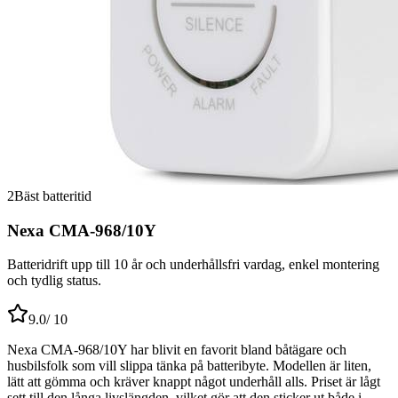
2
Bäst batteritid
Nexa CMA-968/10Y
Batteridrift upp till 10 år och underhållsfri vardag, enkel montering
och tydlig status.
9.0
/ 10
Nexa CMA-968/10Y har blivit en favorit bland båtägare och
husbilsfolk som vill slippa tänka på batteribyte. Modellen är liten,
lätt att gömma och kräver knappt något underhåll alls. Priset är lågt
sett till den långa livslängden, vilket gör att den sticker ut både i