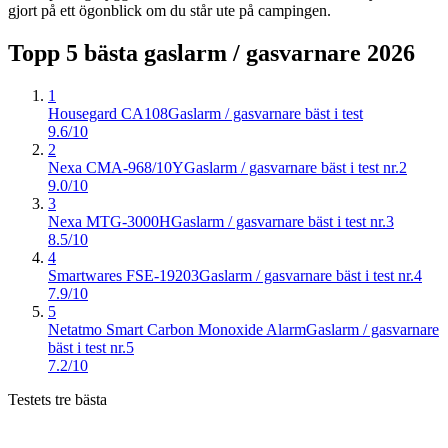
gjort på ett ögonblick om du står ute på campingen.
Topp 5 bästa
gaslarm / gasvarnare
2026
1
Housegard CA108
Gaslarm / gasvarnare bäst i test
9.6/10
2
Nexa CMA-968/10Y
Gaslarm / gasvarnare bäst i test nr.2
9.0/10
3
Nexa MTG-3000H
Gaslarm / gasvarnare bäst i test nr.3
8.5/10
4
Smartwares FSE-19203
Gaslarm / gasvarnare bäst i test nr.4
7.9/10
5
Netatmo Smart Carbon Monoxide Alarm
Gaslarm / gasvarnare
bäst i test nr.5
7.2/10
Testets tre bästa