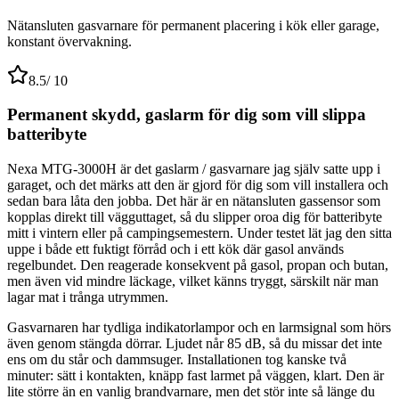
Nätansluten gasvarnare för permanent placering i kök eller garage,
konstant övervakning.
8.5
/ 10
Permanent skydd, gaslarm för dig som vill slippa
batteribyte
Nexa MTG-3000H är det gaslarm / gasvarnare jag själv satte upp i
garaget, och det märks att den är gjord för dig som vill installera och
sedan bara låta den jobba. Det här är en nätansluten gassensor som
kopplas direkt till vägguttaget, så du slipper oroa dig för batteribyte
mitt i vintern eller på campingsemestern. Under testet lät jag den sitta
uppe i både ett fuktigt förråd och i ett kök där gasol används
regelbundet. Den reagerade konsekvent på gasol, propan och butan,
men även vid mindre läckage, vilket känns tryggt, särskilt när man
lagar mat i trånga utrymmen.
Gasvarnaren har tydliga indikatorlampor och en larmsignal som hörs
även genom stängda dörrar. Ljudet når 85 dB, så du missar det inte
ens om du står och dammsuger. Installationen tog kanske två
minuter: sätt i kontakten, knäpp fast larmet på väggen, klart. Den är
lite större än en vanlig brandvarnare, men det stör inte så länge du