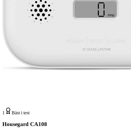
1
Bäst i test
Housegard CA108