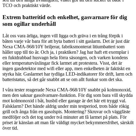
TCO och praktiskt värde.
Extrem batteritid och enkelhet, gasvarnare för dig
som ogillar underhåll
Låt oss vara ärliga, ingen vill ligga och gräva i en trång förpik i
båten varje vår bara för att byta batteri i sitt gaslarm. Det är just där
Nexa CMA-968/10Y briljerar, fabriksmonterat litiumbatteri som
håller upp till tio år. Och ja, i praktiken? Jag har haft ett exemplar i
en fuktdrabbad husvagn hela förra säsongen, och varken kondens
eller temperaturväxlingar fick larmet att protestera. Visst, det är
ingen gasdetektor med wifi eller app, men enkelheten är faktiskt en
styrka här. Gaslarmet har tydliga LED-indikatorer för drift, larm och
batteristatus, så det går snabbt att se om allt funkar som det ska.
I våra tester reagerade Nexa CMA-968/10Y snabbt på kolmonoxid,
men den saknar gasolvarnare-funktion. För dig som bara vill skydda
mot kolmonoxid i båt, husbil eller garage är det här ett tryggt val.
Falsklarm? Det hände aldrig under min testperiod, trots både rökig
grill och ånga från en gasolspis. Montering? Skruvar och väggfäste
medföljer och det tog under två minuter att få larmet på plats. För
priset är känslan att man får väldigt mycket bekymmersfrihet, särskilt
över tid.