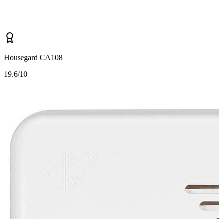
Housegard CA108
1
9.6/10