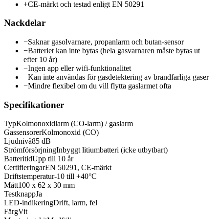
+
CE-märkt och testad enligt EN 50291
Nackdelar
−
Saknar gasolvarnare, propanlarm och butan-sensor
−
Batteriet kan inte bytas (hela gasvarnaren måste bytas ut
efter 10 år)
−
Ingen app eller wifi-funktionalitet
−
Kan inte användas för gasdetektering av brandfarliga gaser
−
Mindre flexibel om du vill flytta gaslarmet ofta
Specifikationer
Typ
Kolmonoxidlarm (CO-larm) / gaslarm
Gassensorer
Kolmonoxid (CO)
Ljudnivå
85 dB
Strömförsörjning
Inbyggt litiumbatteri (icke utbytbart)
Batteritid
Upp till 10 år
Certifieringar
EN 50291, CE-märkt
Driftstemperatur
-10 till +40°C
Mått
100 x 62 x 30 mm
Testknapp
Ja
LED-indikering
Drift, larm, fel
Färg
Vit