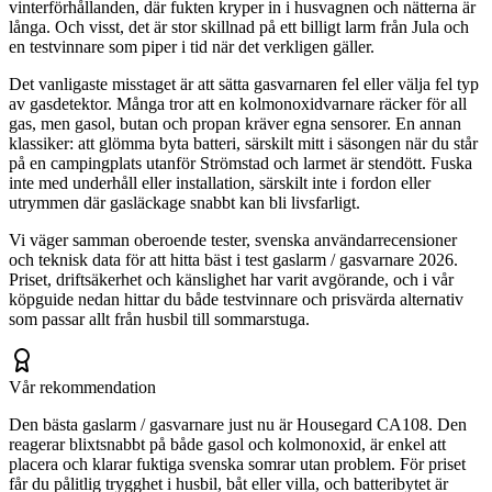
vinterförhållanden, där fukten kryper in i husvagnen och nätterna är
långa. Och visst, det är stor skillnad på ett billigt larm från Jula och
en testvinnare som piper i tid när det verkligen gäller.
Det vanligaste misstaget är att sätta gasvarnaren fel eller välja fel typ
av gasdetektor. Många tror att en kolmonoxidvarnare räcker för all
gas, men gasol, butan och propan kräver egna sensorer. En annan
klassiker: att glömma byta batteri, särskilt mitt i säsongen när du står
på en campingplats utanför Strömstad och larmet är stendött. Fuska
inte med underhåll eller installation, särskilt inte i fordon eller
utrymmen där gasläckage snabbt kan bli livsfarligt.
Vi väger samman oberoende tester, svenska användarrecensioner
och teknisk data för att hitta bäst i test gaslarm / gasvarnare 2026.
Priset, driftsäkerhet och känslighet har varit avgörande, och i vår
köpguide nedan hittar du både testvinnare och prisvärda alternativ
som passar allt från husbil till sommarstuga.
Vår rekommendation
Den bästa gaslarm / gasvarnare just nu är Housegard CA108. Den
reagerar blixtsnabbt på både gasol och kolmonoxid, är enkel att
placera och klarar fuktiga svenska somrar utan problem. För priset
får du pålitlig trygghet i husbil, båt eller villa, och batteribytet är