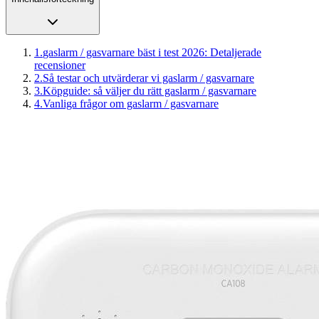
1
.
gaslarm / gasvarnare bäst i test 2026: Detaljerade
recensioner
2
.
Så testar och utvärderar vi gaslarm / gasvarnare
3
.
Köpguide: så väljer du rätt gaslarm / gasvarnare
4
.
Vanliga frågor om gaslarm / gasvarnare