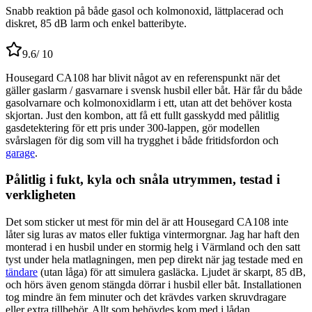
Snabb reaktion på både gasol och kolmonoxid, lättplacerad och
diskret, 85 dB larm och enkel batteribyte.
9.6
/ 10
Housegard CA108 har blivit något av en referenspunkt när det
gäller gaslarm / gasvarnare i svensk husbil eller båt. Här får du både
gasolvarnare och kolmonoxidlarm i ett, utan att det behöver kosta
skjortan. Just den kombon, att få ett fullt gasskydd med pålitlig
gasdetektering för ett pris under 300-lappen, gör modellen
svårslagen för dig som vill ha trygghet i både fritidsfordon och
garage
.
Pålitlig i fukt, kyla och snåla utrymmen, testad i
verkligheten
Det som sticker ut mest för min del är att Housegard CA108 inte
låter sig luras av matos eller fuktiga vintermorgnar. Jag har haft den
monterad i en husbil under en stormig helg i Värmland och den satt
tyst under hela matlagningen, men pep direkt när jag testade med en
tändare
(utan låga) för att simulera gasläcka. Ljudet är skarpt, 85 dB,
och hörs även genom stängda dörrar i husbil eller båt. Installationen
tog mindre än fem minuter och det krävdes varken skruvdragare
eller extra tillbehör. Allt som behövdes kom med i lådan.