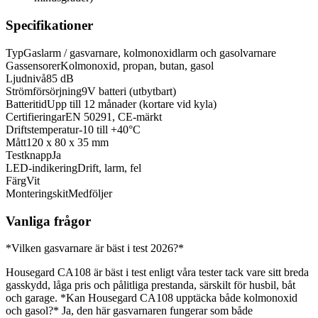
Specifikationer
Typ
Gaslarm / gasvarnare, kolmonoxidlarm och gasolvarnare
Gassensorer
Kolmonoxid, propan, butan, gasol
Ljudnivå
85 dB
Strömförsörjning
9V batteri (utbytbart)
Batteritid
Upp till 12 månader (kortare vid kyla)
Certifieringar
EN 50291, CE-märkt
Driftstemperatur
-10 till +40°C
Mått
120 x 80 x 35 mm
Testknapp
Ja
LED-indikering
Drift, larm, fel
Färg
Vit
Monteringskit
Medföljer
Vanliga frågor
*Vilken gasvarnare är bäst i test 2026?*
Housegard CA108 är bäst i test enligt våra tester tack vare sitt breda
gasskydd, låga pris och pålitliga prestanda, särskilt för husbil, båt
och garage. *Kan Housegard CA108 upptäcka både kolmonoxid
och gasol?* Ja, den här gasvarnaren fungerar som både