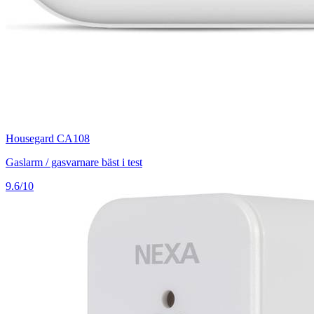
Housegard CA108
Gaslarm / gasvarnare bäst i test
9.6/10