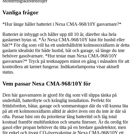
Monteringskit
Medföljer
Vanliga frågor
*Hur länge håller batteriet i Nexa CMA-968/10Y gasvarnare?*
Batteriet är inbyggt och håller upp till 10 år, därefter ska hela
gaslarmet bytas ut. *Är Nexa CMA-968/10Y bäst för husbil eller
båt?* För dig som vill ha ett underhållsfritt kolmonoxidlarm är detta
gaslarm idealiskt för både husbil, båt och garage, så länge du inte
behöver gasolvarnare. *Hur testar man Nexa CMA-968/10Y
gasvarnare?* Tryck på testknappen minst en gång i månaden för att
kontrollera att larmet fungerar. Indikatorlamporna visar aktuell
status.
Vem passar Nexa CMA-968/10Y för
Den här gasvarnaren är gjord för dig som vill slippa tänka på
underhåll, batteribyte och krånglig installation. Perfekt för
fritidsfordon, båtar, garage och sommarstugor där du vill kunna lita
på att ett kolmonoxidlarm alltid är aktivt även om du inte är där så
ofta. Passar bäst om du prioriterar lång batteritid och låg total
kostnad framför multifunktion och smarta finesser. Är du orolig för
gasol eller propan behöver du titta på en bredare gasdetektor, men
för enkel och trygg CO-övervakning är Nexa CMA-968/10Y ett