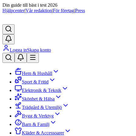
Din guide till bäst i test 2026
Hjälpcenter
|
Vår redaktion
|
För företag
|
Press
Logga in
Skapa konto
Hem & Hushåll
Sport & Fritid
Elektronik & Teknik
Skönhet & Hälsa
Trädgård & Utemiljö
Bygg & Verktyg
Barn & Familj
Kläder & Accessoarer