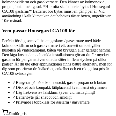
kolmonoxidlarm och gasolvarnare. Den känner av kolmonoxid,
propan, butan och gasol. *Hur ofta ska batteriet bytas i Housegard
CA108 gaslarm?* Batteriet bör bytas minst en gång per år. Vid
användning i kallt klimat kan det behövas tätare byten, ungefär var
10:e månad.
Vem passar Housegard CA108 för
Perfekt för dig som vill ha ett gaslarm / gasvarnare med både
kolmonoxidlarm och gasolvarnare i ett, oavsett om det gäller
husbilen på vintercamping, båten vid bryggan eller garaget hemma.
Den låga kostnaden och enkla installationen gör att du får mycket
gaslarm för pengarna även om du sätter in flera stycken på olika
platser. Är du ute efter appfunktioner finns bättre alternativ, men för
dig som prioriterar driftsäkerhet, enkelhet och ett riktigt bra pris är
CA108 svårslagen.
✓
Reagerar på både kolmonoxid, gasol, propan och butan
✓
Diskret och kompakt, lättplacerad även i små utrymmen
✓
Låg frekvens av falsklarm (även vid matlagning)
✓
Batteribyte går snabbt och smidigt
✓
Prisvärde i toppklass för gaslarm / gasvarnare
Jämför pris