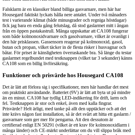
Falsklarm är en klassiker bland billiga gasvarnare, men här har
Housegard faktiskt lyckats hålla nere antalet. Under två månaders
test i varierande klimat (både minusgrader och regniga höstdagar)
fick jag bara en enda gång felutslag, då stod gaslarmet mitt i ångan
från en öppen pastakastrull. Många uppskattar att CA108 fungerar
som både kolmonoxidvarnare och gasolvarnare, vilket är ovanligt i
den här prisklassen. Gassensorn reagerar på kolmonoxid, gasol,
butan och propan, vilket täcker in de flesta risker i husvagnar och
båtar. För priset är känsligheten överraskande bra. Så länge du testar
gaslarmet regelbundet med testknappen (vilket tar 3 sekunder) känns
CA108 som en billig livförsäkring.
Funktioner och prisvärde hos Housegard CA108
Det är lätt att förlora sig i specifikationer, men här handlar det mest
om praktiskt användande. Batteriet (9V) är lätt att byta ut på mindre
än en minut. CA108 har tydlig LED-indikering för drift, larm och
fel. Testknappen är stor och enkel, även med kalla fingrar.
Prisvärde? Helt ärligt, med tanke på allt den upptäcker och att det
inte krävs någon fast installation, så är det svårt att hitta ett gaslarm /
gasvarnare som ger mer för pengarna. Att den dessutom är
certifierad enligt EN 50291 (vilket är ett krav för kolmonoxidlarm i
många länder) och CE-märkt underlättar om du vill slippa bråk med