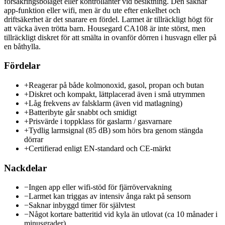
försäkringsbolaget eller kontrollanter vid besiktning. Den saknar
app-funktion eller wifi, men är du ute efter enkelhet och
driftsäkerhet är det snarare en fördel. Larmet är tillräckligt högt för
att väcka även trötta barn. Housegard CA108 är inte störst, men
tillräckligt diskret för att smälta in ovanför dörren i husvagn eller på
en båthylla.
Fördelar
+
Reagerar på både kolmonoxid, gasol, propan och butan
+
Diskret och kompakt, lättplacerad även i små utrymmen
+
Låg frekvens av falsklarm (även vid matlagning)
+
Batteribyte går snabbt och smidigt
+
Prisvärde i toppklass för gaslarm / gasvarnare
+
Tydlig larmsignal (85 dB) som hörs bra genom stängda
dörrar
+
Certifierad enligt EN-standard och CE-märkt
Nackdelar
−
Ingen app eller wifi-stöd för fjärrövervakning
−
Larmet kan triggas av intensiv ånga rakt på sensorn
−
Saknar inbyggd timer för självtest
−
Något kortare batteritid vid kyla än utlovat (ca 10 månader i
minusgrader)