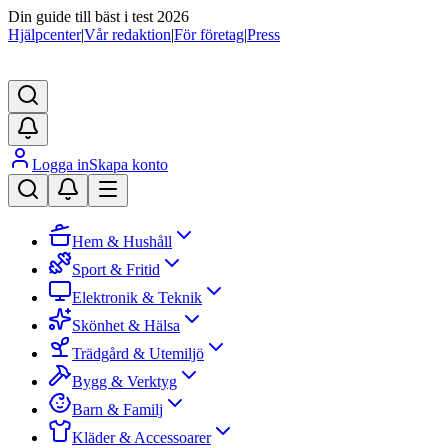
Din guide till bäst i test 2026
Hjälpcenter
|
Vår redaktion
|
För företag
|
Press
Logga in
Skapa konto
Hem & Hushåll
Sport & Fritid
Elektronik & Teknik
Skönhet & Hälsa
Trädgård & Utemiljö
Bygg & Verktyg
Barn & Familj
Kläder & Accessoarer