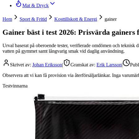
Mat & Dryck
Hem
Sport & Fritid
Kosttillskott & Energi
gainer
Gainer bäst i test 2026: Prisvärda gainer
Urval baserat på oberoende tester, verifierade omdömen och teknisk data
vatten på gymmet samt långvarig smak vid daglig användning.
Skrivet av:
Johan Eriksson
|
Granskat av:
Erik Larsson
|
Publ
Observera att vi kan få provision via återförsäljarlänkar. Inga varum
Testvinnarna