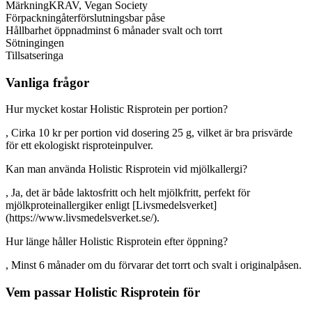
Märkning
KRAV, Vegan Society
Förpackning
återförslutningsbar påse
Hållbarhet öppnad
minst 6 månader svalt och torrt
Sötning
ingen
Tillsatser
inga
Vanliga frågor
Hur mycket kostar Holistic Risprotein per portion?
, Cirka 10 kr per portion vid dosering 25 g, vilket är bra prisvärde
för ett ekologiskt risproteinpulver.
Kan man använda Holistic Risprotein vid mjölkallergi?
, Ja, det är både laktosfritt och helt mjölkfritt, perfekt för
mjölkproteinallergiker enligt [Livsmedelsverket]
(https://www.livsmedelsverket.se/).
Hur länge håller Holistic Risprotein efter öppning?
, Minst 6 månader om du förvarar det torrt och svalt i originalpåsen.
Vem passar Holistic Risprotein för