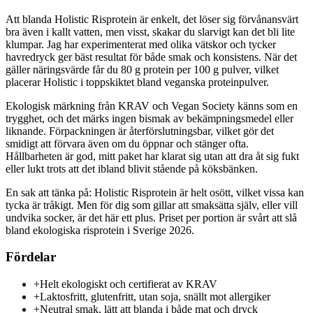
Att blanda Holistic Risprotein är enkelt, det löser sig förvånansvärt
bra även i kallt vatten, men visst, skakar du slarvigt kan det bli lite
klumpar. Jag har experimenterat med olika vätskor och tycker
havredryck ger bäst resultat för både smak och konsistens. När det
gäller näringsvärde får du 80 g protein per 100 g pulver, vilket
placerar Holistic i toppskiktet bland veganska proteinpulver.
Ekologisk märkning från KRAV och Vegan Society känns som en
trygghet, och det märks ingen bismak av bekämpningsmedel eller
liknande. Förpackningen är återförslutningsbar, vilket gör det
smidigt att förvara även om du öppnar och stänger ofta.
Hållbarheten är god, mitt paket har klarat sig utan att dra åt sig fukt
eller lukt trots att det ibland blivit stående på köksbänken.
En sak att tänka på: Holistic Risprotein är helt osött, vilket vissa kan
tycka är tråkigt. Men för dig som gillar att smaksätta själv, eller vill
undvika socker, är det här ett plus. Priset per portion är svårt att slå
bland ekologiska risprotein i Sverige 2026.
Fördelar
+
Helt ekologiskt och certifierat av KRAV
+
Laktosfritt, glutenfritt, utan soja, snällt mot allergiker
+
Neutral smak, lätt att blanda i både mat och dryck