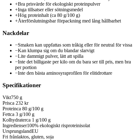
+
Bra prisvärde för ekologiskt proteinpulver
+
Inga tillsatser eller sötningsmedel
+
Hög proteinhalt (ca 80 g/100 g)
+
Återförslutningsbar förpackning med lång hållbarhet
Nackdelar
−
Smaken kan uppfattas som tråkig eller för neutral för vissa
−
Kan klumpa sig om du blandar slarvigt
−
Lite dammigt pulver, lätt att spilla
−
Inte det billigaste per kilo om du bara ser till pris, men bra
per portion
−
Inte den bästa aminosyraprofilen för elitidrottare
Specifikationer
Vikt
750 g
Pris
ca 232 kr
Protein
ca 80 g/100 g
Fett
ca 3 g/100 g
Kolhydrater
ca 1 g/100 g
Ingredienser
100% ekologiskt risproteinisolat
Ursprungsland
EU
Fri från
laktos, gluten, soja