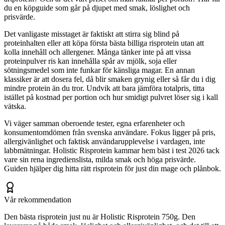
du en köpguide som går på djupet med smak, löslighet och
prisvärde.
Det vanligaste misstaget är faktiskt att stirra sig blind på
proteinhalten eller att köpa första bästa billiga risprotein utan att
kolla innehåll och allergener. Många tänker inte på att vissa
proteinpulver ris kan innehålla spår av mjölk, soja eller
sötningsmedel som inte funkar för känsliga magar. En annan
klassiker är att dosera fel, då blir smaken grynig eller så får du i dig
mindre protein än du tror. Undvik att bara jämföra totalpris, titta
istället på kostnad per portion och hur smidigt pulvret löser sig i kall
vätska.
Vi väger samman oberoende tester, egna erfarenheter och
konsumentomdömen från svenska användare. Fokus ligger på pris,
allergivänlighet och faktisk användarupplevelse i vardagen, inte
labbmätningar. Holistic Risprotein kammar hem bäst i test 2026 tack
vare sin rena ingredienslista, milda smak och höga prisvärde.
Guiden hjälper dig hitta rätt risprotein för just din mage och plånbok.
Vår rekommendation
Den bästa risprotein just nu är Holistic Risprotein 750g. Den