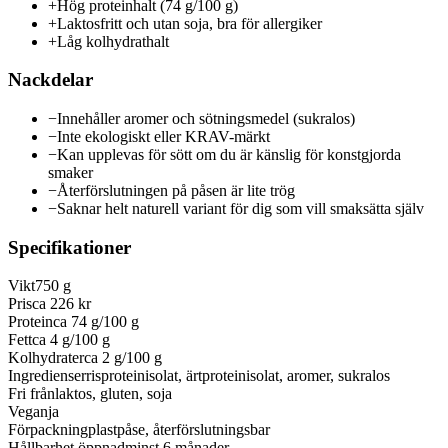
+
Hög proteinhalt (74 g/100 g)
+
Laktosfritt och utan soja, bra för allergiker
+
Låg kolhydrathalt
Nackdelar
−
Innehåller aromer och sötningsmedel (sukralos)
−
Inte ekologiskt eller KRAV-märkt
−
Kan upplevas för sött om du är känslig för konstgjorda
smaker
−
Återförslutningen på påsen är lite trög
−
Saknar helt naturell variant för dig som vill smaksätta själv
Specifikationer
Vikt
750 g
Pris
ca 226 kr
Protein
ca 74 g/100 g
Fett
ca 4 g/100 g
Kolhydrater
ca 2 g/100 g
Ingredienser
risproteinisolat, ärtproteinisolat, aromer, sukralos
Fri från
laktos, gluten, soja
Vegan
ja
Förpackning
plastpåse, återförslutningsbar
Hållbarhet öppnad
minst 6 månader