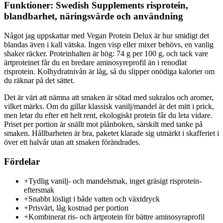
Funktioner: Swedish Supplements risprotein,
blandbarhet, näringsvärde och användning
Något jag uppskattar med Vegan Protein Delux är hur smidigt det
blandas även i kall vätska. Ingen visp eller mixer behövs, en vanlig
shaker räcker. Proteinhalten är hög: 74 g per 100 g, och tack vare
ärtproteinet får du en bredare aminosyreprofil än i renodlat
risprotein. Kolhydratnivån är låg, så du slipper onödiga kalorier om
du räknar på det sättet.
Det är värt att nämna att smaken är sötad med sukralos och aromer,
vilket märks. Om du gillar klassisk vanilj/mandel är det mitt i prick,
men letar du efter ett helt rent, ekologiskt protein får du leta vidare.
Priset per portion är snällt mot plånboken, särskilt med tanke på
smaken. Hållbarheten är bra, paketet klarade sig utmärkt i skafferiet i
över ett halvår utan att smaken förändrades.
Fördelar
+
Tydlig vanilj- och mandelsmak, inget gräsigt risprotein-
eftersmak
+
Snabbt lösligt i både vatten och växtdryck
+
Prisvärt, låg kostnad per portion
+
Kombinerat ris- och ärtprotein för bättre aminosyraprofil