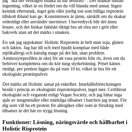
jag ”ska det verkligen smaka så här neutralt?”. Det smakar nästan
ingenting, vilket är en fördel om du vill blanda med annat. Ingen
kemisk eftersmak, inget gräs eller jordig ton som billiga risprotein
tillskott ibland kan ge. Konsistensen är jämn, särskilt om du skakar
ordentligt eller använder stavmixer. I havredryck blir det ännu
lenare, och det funkar faktiskt riktigt bra att röra ner i gröt eller
bakverk utan att det märks i smaken.
En sak jag uppskattar: Holistic Risprotein är helt utan soja, gluten
och laktos. Jag har till och med bjudit kompisar med både
mjölkallergi och känslig mage på det här, utan problem.
Aminosyreprofilen är okej för att vara protein från ris, även om du
behöver komplettera om du kör tung styrketräning. Priset känns
rimligt, per portion ligger du på runt 10 kr, vilket är bra för ett
ekologiskt proteinpulver.
Det märks att Holistic satsat på enkelhet. Innehållsförteckningen
består i princip av ekologiskt risproteinpulver, inget mer. Certifierat
ekologiskt och veganskt enligt Vegan Society, och jag hittar inga
spår av tungmetaller eller märkliga tillsatser i batchen jag testat. För
dig som vill ha ett protein för allergiker eller som är försiktig med
tillsatser är det här en trygg lösning.
Funktioner: Lösning, näringsvärde och hållbarhet i
Holistic Risprotein