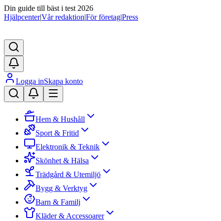
Din guide till bäst i test 2026
Hjälpcenter
|
Vår redaktion
|
För företag
|
Press
Logga in
Skapa konto
Hem & Hushåll
Sport & Fritid
Elektronik & Teknik
Skönhet & Hälsa
Trädgård & Utemiljö
Bygg & Verktyg
Barn & Familj
Kläder & Accessoarer