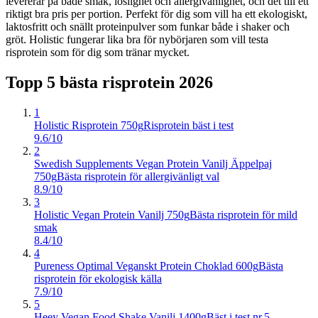
levererar på både smak, löslighet och allergivänlighet, och det till ett
riktigt bra pris per portion. Perfekt för dig som vill ha ett ekologiskt,
laktosfritt och snällt proteinpulver som funkar både i shaker och
gröt. Holistic fungerar lika bra för nybörjaren som vill testa
risprotein som för dig som tränar mycket.
Topp 5 bästa
risprotein
2026
1
Holistic Risprotein 750g
Risprotein bäst i test
9.6/10
2
Swedish Supplements Vegan Protein Vanilj Äppelpaj
750g
Bästa risprotein för allergivänligt val
8.9/10
3
Holistic Vegan Protein Vanilj 750g
Bästa risprotein för mild
smak
8.4/10
4
Pureness Optimal Veganskt Protein Choklad 600g
Bästa
risprotein för ekologisk källa
7.9/10
5
Heey Vegan Food Shake Vanilj 1400g
Bäst i test nr.5