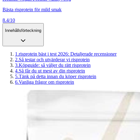
Bästa risprotein för mild smak
8.4/10
Innehållsförteckning
1
.
risprotein bäst i test 2026: Detaljerade recensioner
2
.
Så testar och utvärderar vi risprotein
3
.
Köpguide: så väljer du rätt risprotein
4
.
Så får du ut mest av din risprotein
5
.
Tänk på detta innan du köper risprotein
6
.
Vanliga frågor om risprotein