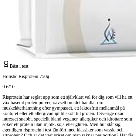
Bäst i test
Holistic Risprotein 750g
9.6/10
Risprotein har seglat upp som ett självklart val för dig som vill ha ett
växtbaserat proteinpulver, oavsett om det handlar om
muskelåterhämtning efter gympasset, ett laktosfritt mellanmål på
kontoret eller ett allergivänligt tillskott till gröten. I Sverige ökar
intresset snabbt, speciellt bland veganer, allergiker och idrottare som
söker ett protein utan mjölk, soja eller gluten. Men hur står sig
egentligen risprotein i test jämfört med klassiker som vassle och
ärtprotein? Och är det värt priset om man räknar per portion? Här får