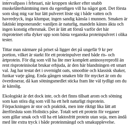
intervallpass i februari, när kroppen skriker efter snabb
muskelåterhämtning men du egentligen vill ha något gott. Det första
som slog mig var hur lätt pulveret löste sig i både vatten och
havredryck, inga klumpar, ingen sandig känsla i munnen. Smaken är
faktiskt imponerande: vaniljen är naturlig, mandeln känns äkta och
ingen konstig eftersmak. Det är lätt att förstå varför det här
risproteinet ofta dyker upp som bästa veganska proteinpulvret i olika
tester.
Tittar man närmare på priset så ligger det på ungefär 9 kr per
portion, vilket är starkt för ett proteinpulver med både ris- och
ärtprotein. För dig som vill ha lite mer komplett aminosyreprofil än
rent risproteinisolat brukar erbjuda, är den här blandningen ett smart
val. Jag har testat det i overnight oats, smoothie och klassisk shaker,
funkar varje gång. Enda gången smaken blir för mycket är om du
överdoserar, då kan sötningsmedlet sticka fram lite väl tydligt om du
är känslig.
Ekologiskt är det dock inte, och det finns tillsatt arom och sötning
som kan störa dig som vill ha ett helt naturligt risprotein.
Förpackningen är stor och praktisk, men inte riktigt lika lätt att
återförsluta som Holistics påse. Totalt sett ett protein för veganer
som gillar smak och vill ha ett laktosfritt protein utan soja, men ändå
med lite extra tryck i både proteinmängd och smakupplevelse.