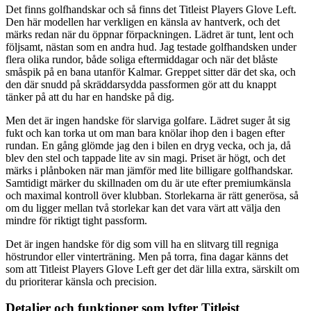
Det finns golfhandskar och så finns det Titleist Players Glove Left.
Den här modellen har verkligen en känsla av hantverk, och det
märks redan när du öppnar förpackningen. Lädret är tunt, lent och
följsamt, nästan som en andra hud. Jag testade golfhandsken under
flera olika rundor, både soliga eftermiddagar och när det blåste
småspik på en bana utanför Kalmar. Greppet sitter där det ska, och
den där snudd på skräddarsydda passformen gör att du knappt
tänker på att du har en handske på dig.
Men det är ingen handske för slarviga golfare. Lädret suger åt sig
fukt och kan torka ut om man bara knölar ihop den i bagen efter
rundan. En gång glömde jag den i bilen en dryg vecka, och ja, då
blev den stel och tappade lite av sin magi. Priset är högt, och det
märks i plånboken när man jämför med lite billigare golfhandskar.
Samtidigt märker du skillnaden om du är ute efter premiumkänsla
och maximal kontroll över klubban. Storlekarna är rätt generösa, så
om du ligger mellan två storlekar kan det vara värt att välja den
mindre för riktigt tight passform.
Det är ingen handske för dig som vill ha en slitvarg till regniga
höstrundor eller vinterträning. Men på torra, fina dagar känns det
som att Titleist Players Glove Left ger det där lilla extra, särskilt om
du prioriterar känsla och precision.
Detaljer och funktioner som lyfter Titleist