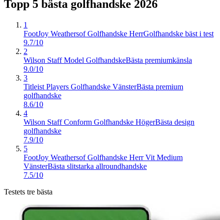
Topp 5 bästa
golfhandske
2026
1
FootJoy Weathersof Golfhandske Herr
Golfhandske bäst i test
9.7/10
2
Wilson Staff Model Golfhandske
Bästa premiumkänsla
9.0/10
3
Titleist Players Golfhandske Vänster
Bästa premium
golfhandske
8.6/10
4
Wilson Staff Conform Golfhandske Höger
Bästa design
golfhandske
7.9/10
5
FootJoy Weathersof Golfhandske Herr Vit Medium
Vänster
Bästa slitstarka allroundhandske
7.5/10
Testets tre bästa