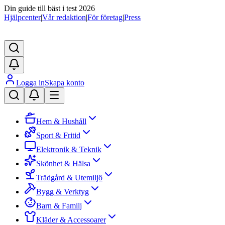
Din guide till bäst i test 2026
Hjälpcenter
|
Vår redaktion
|
För företag
|
Press
Logga in
Skapa konto
Hem & Hushåll
Sport & Fritid
Elektronik & Teknik
Skönhet & Hälsa
Trädgård & Utemiljö
Bygg & Verktyg
Barn & Familj
Kläder & Accessoarer