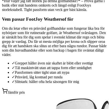
*Hur väljer jag rätt storlek på denna golfhandske?* – Prova gärna i
butik eller mät handens omkrets och längd enligt FootJoys
storlekstabell. Tight passform utan veck ger bäst känsla.
Vem passar FootJoy Weathersof för
Om du letar efter en prisvärd golfhandske som fungerar lika bra för
nybörjare som för rutinerade golfare, är Weathersof svårslagen. Den
är särskilt bra för dig som spelar i svenskt klimat där regn och blöta
grepp är vardag. Du får ut mesta möjliga per krona och slipper oroa
dig för att handsken ska slitas ut efter bara några rundor. Passar både
som din huvudhandske eller som backup i bagen för oväntat dåligt
väder.
✓
Greppet håller även när skaftet är blött eller svettigt
✓
Tål maskintvätt utan att tappa form eller smidighet
✓
Passformen sitter tight utan att nypa
✓
Prisvärd, låg kostnad per runda
✓
Slitstark: håller ofta hela säsongen för mig
Jämför pris