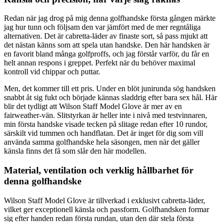
Redan när jag drog på mig denna golfhandske första gången märkte
jag hur tunn och följsam den var jämfört med de mer regntåliga
alternativen. Det är cabretta-läder av finaste sort, så pass mjukt att
det nästan känns som att spela utan handske. Den här handsken är
en favorit bland många golfproffs, och jag förstår varför, du får en
helt annan respons i greppet. Perfekt när du behöver maximal
kontroll vid chippar och puttar.
Men, det kommer till ett pris. Under en blöt junirunda sög handsken
snabbt åt sig fukt och började kännas sladdrig efter bara sex hål. Här
blir det tydligt att Wilson Staff Model Glove är mer av en
fairweather-vän. Slitstyrkan är heller inte i nivå med testvinnaren,
min första handske visade tecken på slitage redan efter 10 rundor,
särskilt vid tummen och handflatan. Det är inget för dig som vill
använda samma golfhandske hela säsongen, men när det gäller
känsla finns det få som slår den här modellen.
Material, ventilation och verklig hållbarhet för
denna golfhandske
Wilson Staff Model Glove är tillverkad i exklusivt cabretta-läder,
vilket ger exceptionell känsla och passform. Golfhandsken formar
sig efter handen redan första rundan, utan den där stela första