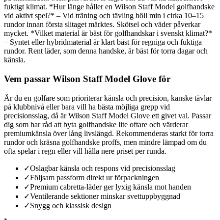
fuktigt klimat. *Hur länge håller en Wilson Staff Model golfhandske
vid aktivt spel?* – Vid träning och tävling höll min i cirka 10–15
rundor innan första slitaget märktes. Skötsel och väder påverkar
mycket. *Vilket material är bäst för golfhandskar i svenskt klimat?*
– Syntet eller hybridmaterial är klart bäst för regniga och fuktiga
rundor. Rent läder, som denna handske, är bäst för torra dagar och
känsla.
Vem passar Wilson Staff Model Glove för
Är du en golfare som prioriterar känsla och precision, kanske tävlar
på klubbnivå eller bara vill ha bästa möjliga grepp vid
precisionsslag, då är Wilson Staff Model Glove ett givet val. Passar
dig som har råd att byta golfhandske lite oftare och värderar
premiumkänsla över lång livslängd. Rekommenderas starkt för torra
rundor och kräsna golfhandske proffs, men mindre lämpad om du
ofta spelar i regn eller vill hålla nere priset per runda.
✓
Oslagbar känsla och respons vid precisionsslag
✓
Följsam passform direkt ur förpackningen
✓
Premium cabretta-läder ger lyxig känsla mot handen
✓
Ventilerande sektioner minskar svettuppbyggnad
✓
Snygg och klassisk design