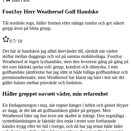
1
Bäst i test
FootJoy Herr Weathersof Golf Handske
Tål nordiskt regn, håller formen efter många rundor och ger säkert
grepp även på blöta grepp.
9.7
/ 10
Det här är handsken jag alltid återvänder till, särskilt när vädret
skiftar mellan duggregn och sol på samma niohålsslinga. FootJoy
Weathersof är ingen lyxhandske, men den levererar gång på gång på
det som faktiskt spelar roll: grepp, komfort och slitstyrka. I min
golfhandske jämförelse har jag slitit ut både billiga golfhandskar och
premiumalternativ, men Weathersof har klarat sig bäst i test när det
gäller balans mellan prisvärde och funktion.
Håller greppet oavsett väder, min erfarenhet
En lördagsmorgon i maj, när regnet hänger i luften och gräset dryper
av dagg, är det lätt att golfhandsken glider på greppet. Men
Weathersof biter sig fast även när skaftet är fuktigt. Den regntåliga
syntetblandningen är faktiskt den enda i testet som fortfarande
kändes trygg efter tre hål i ösregn, och då har jag testat både läder