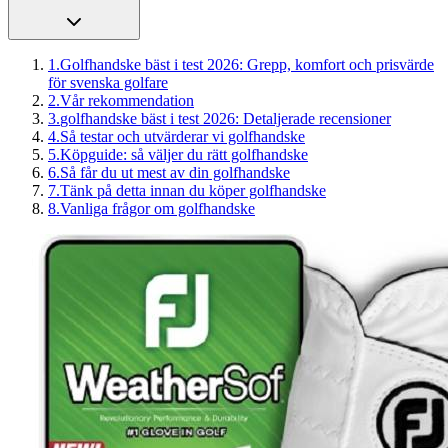
1
.
Golfhandske bäst i test 2026: Grepp, komfort och prisvärde
för svenska golfare
2
.
Vår rekommendation
3
.
golfhandske bäst i test 2026: Detaljerade recensioner
4
.
Så testar och utvärderar vi golfhandske
5
.
Köpguide: så väljer du rätt golfhandske
6
.
Så får du ut mest av din golfhandske
7
.
Tänk på detta innan du köper golfhandske
8
.
Vanliga frågor om golfhandske