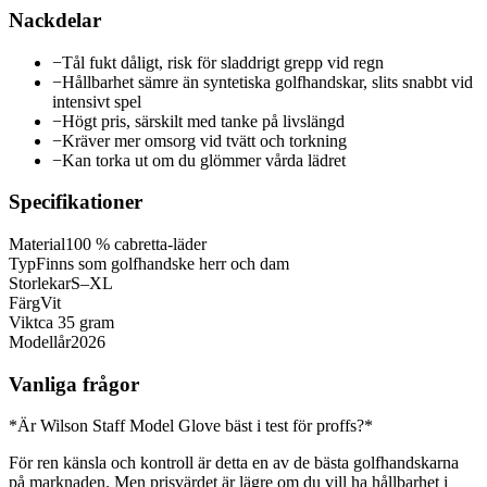
Nackdelar
−
Tål fukt dåligt, risk för sladdrigt grepp vid regn
−
Hållbarhet sämre än syntetiska golfhandskar, slits snabbt vid
intensivt spel
−
Högt pris, särskilt med tanke på livslängd
−
Kräver mer omsorg vid tvätt och torkning
−
Kan torka ut om du glömmer vårda lädret
Specifikationer
Material
100 % cabretta-läder
Typ
Finns som golfhandske herr och dam
Storlekar
S–XL
Färg
Vit
Vikt
ca 35 gram
Modellår
2026
Vanliga frågor
*Är Wilson Staff Model Glove bäst i test för proffs?*
För ren känsla och kontroll är detta en av de bästa golfhandskarna
på marknaden. Men prisvärdet är lägre om du vill ha hållbarhet i