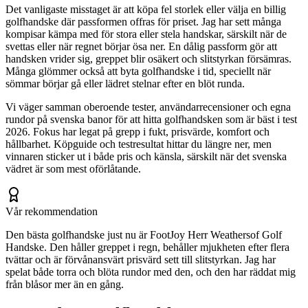
Det vanligaste misstaget är att köpa fel storlek eller välja en billig
golfhandske där passformen offras för priset. Jag har sett många
kompisar kämpa med för stora eller stela handskar, särskilt när de
svettas eller när regnet börjar ösa ner. En dålig passform gör att
handsken vrider sig, greppet blir osäkert och slitstyrkan försämras.
Många glömmer också att byta golfhandske i tid, speciellt när
sömmar börjar gå eller lädret stelnar efter en blöt runda.
Vi väger samman oberoende tester, användarrecensioner och egna
rundor på svenska banor för att hitta golfhandsken som är bäst i test
2026. Fokus har legat på grepp i fukt, prisvärde, komfort och
hållbarhet. Köpguide och testresultat hittar du längre ner, men
vinnaren sticker ut i både pris och känsla, särskilt när det svenska
vädret är som mest oförlåtande.
Vår rekommendation
Den bästa golfhandske just nu är FootJoy Herr Weathersof Golf
Handske. Den håller greppet i regn, behåller mjukheten efter flera
tvättar och är förvånansvärt prisvärd sett till slitstyrkan. Jag har
spelat både torra och blöta rundor med den, och den har räddat mig
från blåsor mer än en gång.