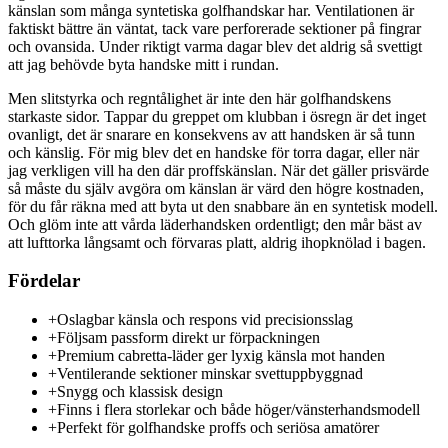
känslan som många syntetiska golfhandskar har. Ventilationen är
faktiskt bättre än väntat, tack vare perforerade sektioner på fingrar
och ovansida. Under riktigt varma dagar blev det aldrig så svettigt
att jag behövde byta handske mitt i rundan.
Men slitstyrka och regntålighet är inte den här golfhandskens
starkaste sidor. Tappar du greppet om klubban i ösregn är det inget
ovanligt, det är snarare en konsekvens av att handsken är så tunn
och känslig. För mig blev det en handske för torra dagar, eller när
jag verkligen vill ha den där proffskänslan. När det gäller prisvärde
så måste du själv avgöra om känslan är värd den högre kostnaden,
för du får räkna med att byta ut den snabbare än en syntetisk modell.
Och glöm inte att vårda läderhandsken ordentligt; den mår bäst av
att lufttorka långsamt och förvaras platt, aldrig ihopknölad i bagen.
Fördelar
+
Oslagbar känsla och respons vid precisionsslag
+
Följsam passform direkt ur förpackningen
+
Premium cabretta-läder ger lyxig känsla mot handen
+
Ventilerande sektioner minskar svettuppbyggnad
+
Snygg och klassisk design
+
Finns i flera storlekar och både höger/vänsterhandsmodell
+
Perfekt för golfhandske proffs och seriösa amatörer