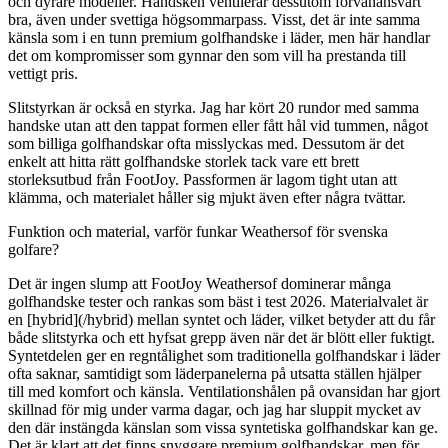
och dyrare modeller. Handsken ventilerar dessutom förvånansvärt
bra, även under svettiga högsommarpass. Visst, det är inte samma
känsla som i en tunn premium golfhandske i läder, men här handlar
det om kompromisser som gynnar den som vill ha prestanda till
vettigt pris.
Slitstyrkan är också en styrka. Jag har kört 20 rundor med samma
handske utan att den tappat formen eller fått hål vid tummen, något
som billiga golfhandskar ofta misslyckas med. Dessutom är det
enkelt att hitta rätt golfhandske storlek tack vare ett brett
storleksutbud från FootJoy. Passformen är lagom tight utan att
klämma, och materialet håller sig mjukt även efter några tvättar.
Funktion och material, varför funkar Weathersof för svenska
golfare?
Det är ingen slump att FootJoy Weathersof dominerar många
golfhandske tester och rankas som bäst i test 2026. Materialvalet är
en [hybrid](/hybrid) mellan syntet och läder, vilket betyder att du får
både slitstyrka och ett hyfsat grepp även när det är blött eller fuktigt.
Syntetdelen ger en regntålighet som traditionella golfhandskar i läder
ofta saknar, samtidigt som läderpanelerna på utsatta ställen hjälper
till med komfort och känsla. Ventilationshålen på ovansidan har gjort
skillnad för mig under varma dagar, och jag har sluppit mycket av
den där instängda känslan som vissa syntetiska golfhandskar kan ge.
Det är klart att det finns snyggare premium golfhandskar, men för