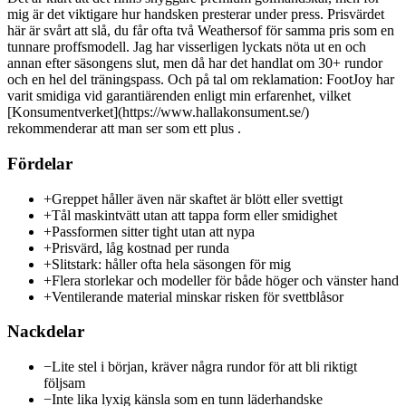
mig är det viktigare hur handsken presterar under press. Prisvärdet
här är svårt att slå, du får ofta två Weathersof för samma pris som en
tunnare proffsmodell. Jag har visserligen lyckats nöta ut en och
annan efter säsongens slut, men då har det handlat om 30+ rundor
och en hel del träningspass. Och på tal om reklamation: FootJoy har
varit smidiga vid garantiärenden enligt min erfarenhet, vilket
[Konsumentverket](https://www.hallakonsument.se/)
rekommenderar att man ser som ett plus .
Fördelar
+
Greppet håller även när skaftet är blött eller svettigt
+
Tål maskintvätt utan att tappa form eller smidighet
+
Passformen sitter tight utan att nypa
+
Prisvärd, låg kostnad per runda
+
Slitstark: håller ofta hela säsongen för mig
+
Flera storlekar och modeller för både höger och vänster hand
+
Ventilerande material minskar risken för svettblåsor
Nackdelar
−
Lite stel i början, kräver några rundor för att bli riktigt
följsam
−
Inte lika lyxig känsla som en tunn läderhandske