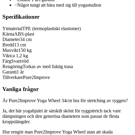
−
Något tungt att bära med sig till yogastudion
Specifikationer
Ytmaterial
TPE (termoplastiskt elastomer)
Kärna
ABS-plast
Diameter
34 cm
Bredd
13 cm
Maxvikt
150 kg
Vikt
ca 1,2 kg
Färg
Svart/röd
Rengöring
Torkas av med fuktig trasa
Garanti
1 år
Tillverkare
Pure2Improve
Vanliga frågor
Är Pure2Improve Yoga Wheel 34cm bra för stretching av ryggen?
Ja, det här yogahjulet är särskilt skönt för ryggstretch tack vare
dämpningen och den generösa diametern som passar de flesta
kroppslängder.
Hur rengör man Pure2Improve Yoga Wheel utan att skada