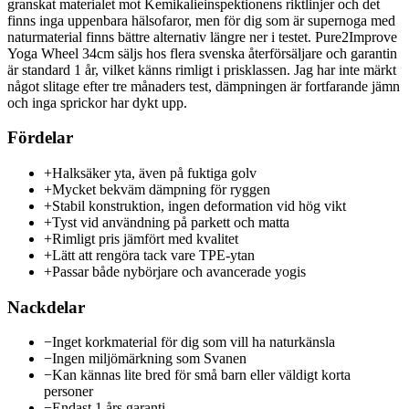
granskat materialet mot Kemikalieinspektionens riktlinjer och det
finns inga uppenbara hälsofaror, men för dig som är supernoga med
naturmaterial finns bättre alternativ längre ner i testet. Pure2Improve
Yoga Wheel 34cm säljs hos flera svenska återförsäljare och garantin
är standard 1 år, vilket känns rimligt i prisklassen. Jag har inte märkt
något slitage efter tre månaders test, dämpningen är fortfarande jämn
och inga sprickor har dykt upp.
Fördelar
+
Halksäker yta, även på fuktiga golv
+
Mycket bekväm dämpning för ryggen
+
Stabil konstruktion, ingen deformation vid hög vikt
+
Tyst vid användning på parkett och matta
+
Rimligt pris jämfört med kvalitet
+
Lätt att rengöra tack vare TPE-ytan
+
Passar både nybörjare och avancerade yogis
Nackdelar
−
Inget korkmaterial för dig som vill ha naturkänsla
−
Ingen miljömärkning som Svanen
−
Kan kännas lite bred för små barn eller väldigt korta
personer
−
Endast 1 års garanti