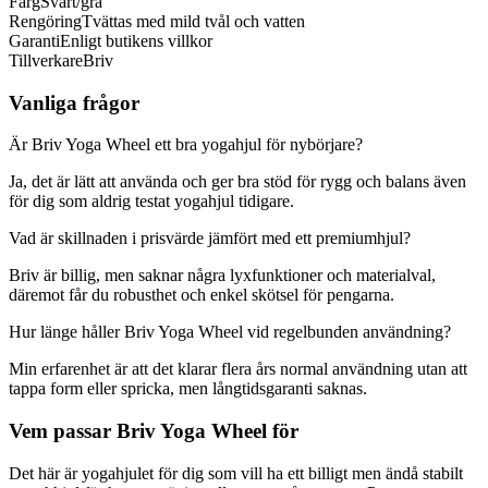
Färg
Svart/grå
Rengöring
Tvättas med mild tvål och vatten
Garanti
Enligt butikens villkor
Tillverkare
Briv
Vanliga frågor
Är Briv Yoga Wheel ett bra yogahjul för nybörjare?
Ja, det är lätt att använda och ger bra stöd för rygg och balans även
för dig som aldrig testat yogahjul tidigare.
Vad är skillnaden i prisvärde jämfört med ett premiumhjul?
Briv är billig, men saknar några lyxfunktioner och materialval,
däremot får du robusthet och enkel skötsel för pengarna.
Hur länge håller Briv Yoga Wheel vid regelbunden användning?
Min erfarenhet är att det klarar flera års normal användning utan att
tappa form eller spricka, men långtidsgaranti saknas.
Vem passar Briv Yoga Wheel för
Det här är yogahjulet för dig som vill ha ett billigt men ändå stabilt