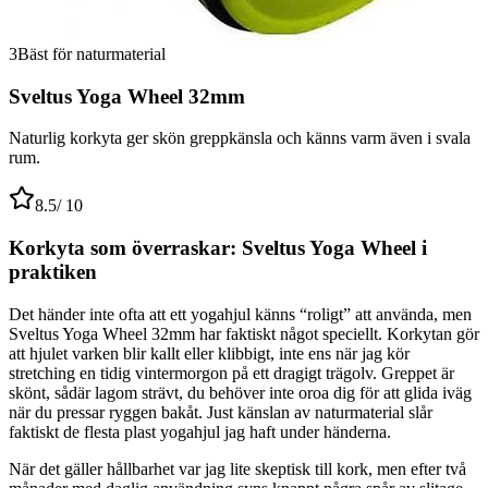
3
Bäst för naturmaterial
Sveltus Yoga Wheel 32mm
Naturlig korkyta ger skön greppkänsla och känns varm även i svala
rum.
8.5
/ 10
Korkyta som överraskar: Sveltus Yoga Wheel i
praktiken
Det händer inte ofta att ett yogahjul känns “roligt” att använda, men
Sveltus Yoga Wheel 32mm har faktiskt något speciellt. Korkytan gör
att hjulet varken blir kallt eller klibbigt, inte ens när jag kör
stretching en tidig vintermorgon på ett dragigt trägolv. Greppet är
skönt, sådär lagom strävt, du behöver inte oroa dig för att glida iväg
när du pressar ryggen bakåt. Just känslan av naturmaterial slår
faktiskt de flesta plast yogahjul jag haft under händerna.
När det gäller hållbarhet var jag lite skeptisk till kork, men efter två