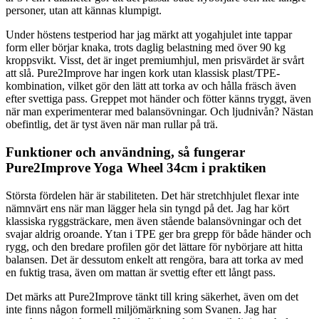
personer, utan att kännas klumpigt.
Under höstens testperiod har jag märkt att yogahjulet inte tappar
form eller börjar knaka, trots daglig belastning med över 90 kg
kroppsvikt. Visst, det är inget premiumhjul, men prisvärdet är svårt
att slå. Pure2Improve har ingen kork utan klassisk plast/TPE-
kombination, vilket gör den lätt att torka av och hålla fräsch även
efter svettiga pass. Greppet mot händer och fötter känns tryggt, även
när man experimenterar med balansövningar. Och ljudnivån? Nästan
obefintlig, det är tyst även när man rullar på trä.
Funktioner och användning, så fungerar
Pure2Improve Yoga Wheel 34cm i praktiken
Största fördelen här är stabiliteten. Det här stretchhjulet flexar inte
nämnvärt ens när man lägger hela sin tyngd på det. Jag har kört
klassiska ryggsträckare, men även stående balansövningar och det
svajar aldrig oroande. Ytan i TPE ger bra grepp för både händer och
rygg, och den bredare profilen gör det lättare för nybörjare att hitta
balansen. Det är dessutom enkelt att rengöra, bara att torka av med
en fuktig trasa, även om mattan är svettig efter ett långt pass.
Det märks att Pure2Improve tänkt till kring säkerhet, även om det
inte finns någon formell miljömärkning som Svanen. Jag har