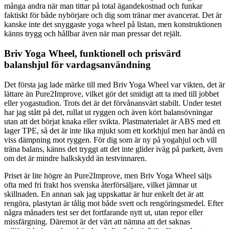
många andra när man tittar på total ägandekostnad och funkar
faktiskt för både nybörjare och dig som tränar mer avancerat. Det är
kanske inte det snyggaste yoga wheel på listan, men konstruktionen
känns trygg och hållbar även när man pressar det rejält.
Briv Yoga Wheel, funktionell och prisvärd
balanshjul för vardagsanvändning
Det första jag lade märke till med Briv Yoga Wheel var vikten, det är
lättare än Pure2Improve, vilket gör det smidigt att ta med till jobbet
eller yogastudion. Trots det är det förvånansvärt stabilt. Under testet
har jag stått på det, rullat ut ryggen och även kört balansövningar
utan att det börjat knaka eller svikta. Plastmaterialet är ABS med ett
lager TPE, så det är inte lika mjukt som ett korkhjul men har ändå en
viss dämpning mot ryggen. För dig som är ny på yogahjul och vill
träna balans, känns det tryggt att det inte glider iväg på parkett, även
om det är mindre halkskydd än testvinnaren.
Priset är lite högre än Pure2Improve, men Briv Yoga Wheel säljs
ofta med fri frakt hos svenska återförsäljare, vilket jämnar ut
skillnaden. En annan sak jag uppskattar är hur enkelt det är att
rengöra, plastytan är tålig mot både svett och rengöringsmedel. Efter
några månaders test ser det fortfarande nytt ut, utan repor eller
missfärgning. Däremot är det värt att nämna att det saknas