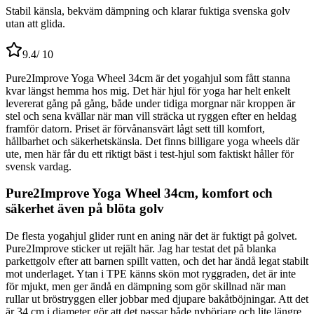
Stabil känsla, bekväm dämpning och klarar fuktiga svenska golv
utan att glida.
9.4
/ 10
Pure2Improve Yoga Wheel 34cm är det yogahjul som fått stanna
kvar längst hemma hos mig. Det här hjul för yoga har helt enkelt
levererat gång på gång, både under tidiga morgnar när kroppen är
stel och sena kvällar när man vill sträcka ut ryggen efter en heldag
framför datorn. Priset är förvånansvärt lågt sett till komfort,
hållbarhet och säkerhetskänsla. Det finns billigare yoga wheels där
ute, men här får du ett riktigt bäst i test-hjul som faktiskt håller för
svensk vardag.
Pure2Improve Yoga Wheel 34cm, komfort och
säkerhet även på blöta golv
De flesta yogahjul glider runt en aning när det är fuktigt på golvet.
Pure2Improve sticker ut rejält här. Jag har testat det på blanka
parkettgolv efter att barnen spillt vatten, och det har ändå legat stabilt
mot underlaget. Ytan i TPE känns skön mot ryggraden, det är inte
för mjukt, men ger ändå en dämpning som gör skillnad när man
rullar ut bröstryggen eller jobbar med djupare bakåtböjningar. Att det
är 34 cm i diameter gör att det passar både nybörjare och lite längre