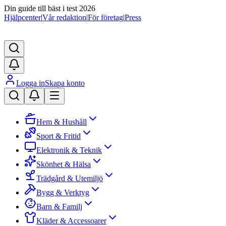
Din guide till bäst i test 2026
Hjälpcenter
|
Vår redaktion
|
För företag
|
Press
Logga in
Skapa konto
Hem & Hushåll
Sport & Fritid
Elektronik & Teknik
Skönhet & Hälsa
Trädgård & Utemiljö
Bygg & Verktyg
Barn & Familj
Kläder & Accessoarer