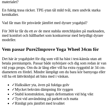
materialet?
En fuktig trasa räcker. TPE-ytan tål mild tvål, men undvik starka
kemikalier.
Vad får man för prisvärde jämfört med dyrare yogahjul?
För 369 kr får du ett av de mest stabila stretchhjulen på marknaden,
med komfort och hållbarhet som konkurrerar med betydligt dyrare
modeller.
Vem passar Pure2Improve Yoga Wheel 34cm för
Det här är yogahjulet för dig som vill ha bäst i test-känsla utan att
betala premiumpris. Passar både nybörjare och dig som redan är van
vid yoga props. Om du är lång eller vill ha extra ryggstöd är 34 cm-
diametern en fördel. Mindre lämpligt om du bara kör barnyoga eller
vill ha ett lättviktshjul att bära med i väskan.
✓
Halksäker yta, även på fuktiga golv
✓
Mycket bekväm dämpning för ryggen
✓
Stabil konstruktion, ingen deformation vid hög vikt
✓
Tyst vid användning på parkett och matta
✓
Rimligt pris jämfört med kvalitet