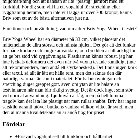
miljömärkning och att känslan är lite "plastig" jämfört med ett
korkhjul. För dig som vill ha ett yogahjul för stretching eller
ryggträning hemma, men inte vill lägga ut över 700 kronor, känns
Briv som ett av de bästa alternativen just nu.
Funktioner och användning, vad utmärker Briv Yoga Wheel i testet?
Briv Yoga Wheel har en diameter på 33 cm, vilket placerar det
mittemellan de allra största och minsta hjulen. Det gör att det funkar
för både kortare och längre användare, och bredden är tillräcklig för
att ge bra stöd vid ryggövningar. Plastkärnan känns robust, jag har
inte lyckats deformera det även när två vuxna testade samtidigt (inte
att rekommendera, men ändå ett styrkebesked). Det finns ingen kork
eller textil, så allt är lätt att hålla rent, men det saknas den där
naturliga varma känslan i materialet. För balansövningar och
stretching duger greppet gott, även om ytan är lite halare än
testvinnaren när man blir riktigt svettig. Det är dock inget som stör
vid normal användning. Ljudnivån är låg, men på helt tomma
trägolv kan det låta lite plastigt när man rullar snabbt. Briv har ingen
särskild garanti utöver butikens vanliga villkor, vilket är synd, men
den allmänna kvalitetskänslan är ändå hög för priset.
Fördelar
+
Prisvärt yogahjul sett till funktion och hållbarhet