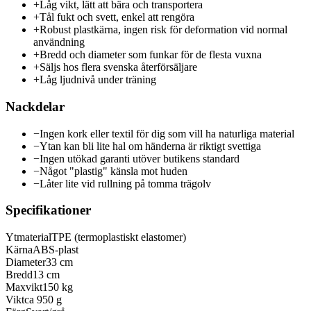
+
Låg vikt, lätt att bära och transportera
+
Tål fukt och svett, enkel att rengöra
+
Robust plastkärna, ingen risk för deformation vid normal
användning
+
Bredd och diameter som funkar för de flesta vuxna
+
Säljs hos flera svenska återförsäljare
+
Låg ljudnivå under träning
Nackdelar
−
Ingen kork eller textil för dig som vill ha naturliga material
−
Ytan kan bli lite hal om händerna är riktigt svettiga
−
Ingen utökad garanti utöver butikens standard
−
Något "plastig" känsla mot huden
−
Låter lite vid rullning på tomma trägolv
Specifikationer
Ytmaterial
TPE (termoplastiskt elastomer)
Kärna
ABS-plast
Diameter
33 cm
Bredd
13 cm
Maxvikt
150 kg
Vikt
ca 950 g