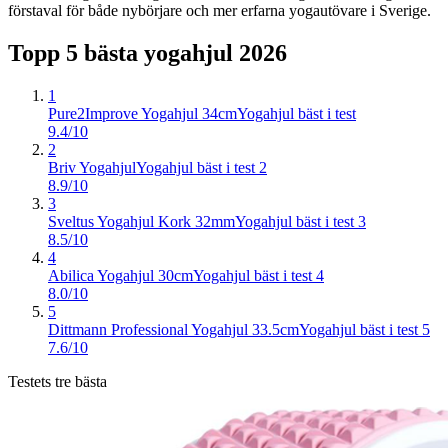
förstaval för både nybörjare och mer erfarna yogautövare i Sverige.
Topp 5 bästa
yogahjul
2026
1
Pure2Improve Yogahjul 34cm
Yogahjul bäst i test
9.4/10
2
Briv Yogahjul
Yogahjul bäst i test 2
8.9/10
3
Sveltus Yogahjul Kork 32mm
Yogahjul bäst i test 3
8.5/10
4
Abilica Yogahjul 30cm
Yogahjul bäst i test 4
8.0/10
5
Dittmann Professional Yogahjul 33.5cm
Yogahjul bäst i test 5
7.6/10
Testets tre bästa