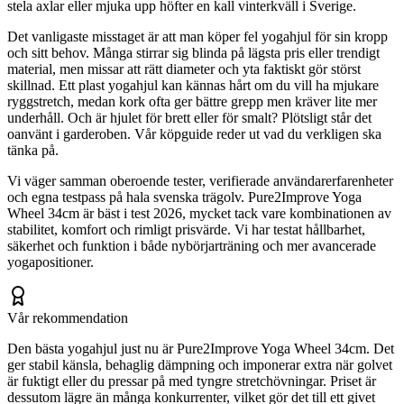
stela axlar eller mjuka upp höfter en kall vinterkväll i Sverige.
Det vanligaste misstaget är att man köper fel yogahjul för sin kropp
och sitt behov. Många stirrar sig blinda på lägsta pris eller trendigt
material, men missar att rätt diameter och yta faktiskt gör störst
skillnad. Ett plast yogahjul kan kännas hårt om du vill ha mjukare
ryggstretch, medan kork ofta ger bättre grepp men kräver lite mer
underhåll. Och är hjulet för brett eller för smalt? Plötsligt står det
oanvänt i garderoben. Vår köpguide reder ut vad du verkligen ska
tänka på.
Vi väger samman oberoende tester, verifierade användarerfarenheter
och egna testpass på hala svenska trägolv. Pure2Improve Yoga
Wheel 34cm är bäst i test 2026, mycket tack vare kombinationen av
stabilitet, komfort och rimligt prisvärde. Vi har testat hållbarhet,
säkerhet och funktion i både nybörjarträning och mer avancerade
yogapositioner.
Vår rekommendation
Den bästa yogahjul just nu är Pure2Improve Yoga Wheel 34cm. Det
ger stabil känsla, behaglig dämpning och imponerar extra när golvet
är fuktigt eller du pressar på med tyngre stretchövningar. Priset är
dessutom lägre än många konkurrenter, vilket gör det till ett givet