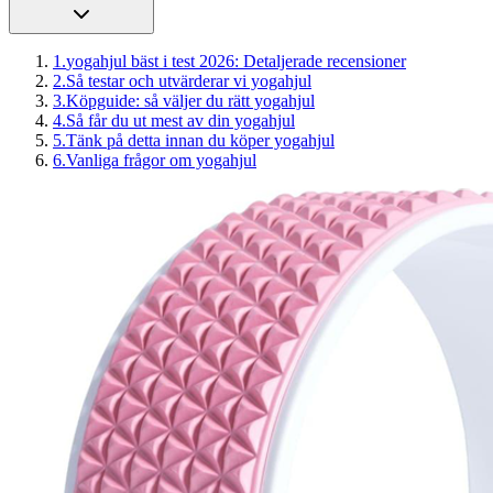
1
.
yogahjul bäst i test 2026: Detaljerade recensioner
2
.
Så testar och utvärderar vi yogahjul
3
.
Köpguide: så väljer du rätt yogahjul
4
.
Så får du ut mest av din yogahjul
5
.
Tänk på detta innan du köper yogahjul
6
.
Vanliga frågor om yogahjul