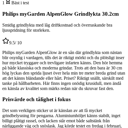
1
Bäst i test
Philips myGarden AlpenGlow Grindlykta 30.2cm
Smidig grindlykta med låg driftkostnad och överraskande bra
ljusspridning för storleken.
9.5
/ 10
Philips myGarden AlpenGlow är en sån där grindlykta som nästan
blir osynlig i vardagen, tills det är riktigt mörkt och du plötsligt inser
hur mycket tryggare och trevligare infarten känns. Den hör hemma
på både klassiska och moderna grindar. Trots att den bara är 30 cm
hög lyckas den sprida ljuset över hela min tre meter breda grind utan
att det känns bländande eller hårt. Priset? Riktigt snällt, särskilt med
tanke på hållbarheten. Här finns ingen onödig krusidull, men ändå
en känsla av kvalitet som märks redan när du skruvar fast den.
Prisvärde och tålighet i fokus
Det som verkligen sticker ut är känslan av att få mycket
grindbelysning för pengarna. Aluminiumhöljet känns stabilt, inget
billigt plåtigt rassel, och lacken står emot både saltstänk från
närliggande väg och snöslask. Jag körde testet en fredag i februari,