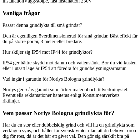
Installation
Vägg/stolpe, fast installation 230V
Vanliga frågor
Passar denna grindlykta till små grindar?
Den är egentligen överdimensionerad för små grindar. Bäst effekt får
du på större portar, 3 meter eller bredare.
Hur skiljer sig IP54 mot IP44 för grindlyktor?
IP54 ger bättre skydd mot damm och vattenstänk. Bor du vid kusten
eller i utsatt läge är IP54 att föredra för grindbelysningsarmatur.
Vad ingår i garantin för Norlys Bologna grindlykta?
Norlys ger 5 års garanti som täcker material och tillverkningsfel.
Eventuella reklamationer hanteras enligt Konsumentverkets
riktlinjer.
Vem passar Norlys Bologna grindlykta för?
Har du en stor eller dubbelsidig grind och vill ha en grindlykta som
verkligen syns, och håller för svensk vinter utan att du behöver oroa
dig för rost, då är det här ett givet val. Den gör sig särskilt bra på