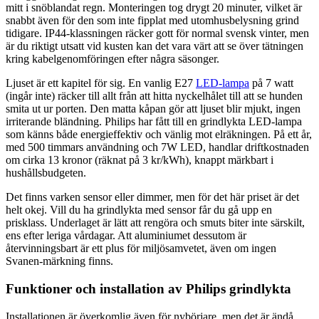
mitt i snöblandat regn. Monteringen tog drygt 20 minuter, vilket är
snabbt även för den som inte fipplat med utomhusbelysning grind
tidigare. IP44-klassningen räcker gott för normal svensk vinter, men
är du riktigt utsatt vid kusten kan det vara värt att se över tätningen
kring kabelgenomföringen efter några säsonger.
Ljuset är ett kapitel för sig. En vanlig E27
LED-lampa
på 7 watt
(ingår inte) räcker till allt från att hitta nyckelhålet till att se hunden
smita ut ur porten. Den matta kåpan gör att ljuset blir mjukt, ingen
irriterande bländning. Philips har fått till en grindlykta LED-lampa
som känns både energieffektiv och vänlig mot elräkningen. På ett år,
med 500 timmars användning och 7W LED, handlar driftkostnaden
om cirka 13 kronor (räknat på 3 kr/kWh), knappt märkbart i
hushållsbudgeten.
Det finns varken sensor eller dimmer, men för det här priset är det
helt okej. Vill du ha grindlykta med sensor får du gå upp en
prisklass. Underlaget är lätt att rengöra och smuts biter inte särskilt,
ens efter leriga vårdagar. Att aluminiumet dessutom är
återvinningsbart är ett plus för miljösamvetet, även om ingen
Svanen-märkning finns.
Funktioner och installation av Philips grindlykta
Installationen är överkomlig även för nybörjare, men det är ändå