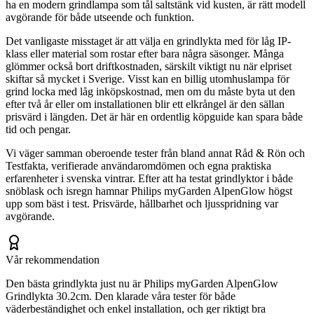
ha en modern grindlampa som tål saltstänk vid kusten, är rätt modell
avgörande för både utseende och funktion.
Det vanligaste misstaget är att välja en grindlykta med för låg IP-
klass eller material som rostar efter bara några säsonger. Många
glömmer också bort driftkostnaden, särskilt viktigt nu när elpriset
skiftar så mycket i Sverige. Visst kan en billig utomhuslampa för
grind locka med låg inköpskostnad, men om du måste byta ut den
efter två år eller om installationen blir ett elkrångel är den sällan
prisvärd i längden. Det är här en ordentlig köpguide kan spara både
tid och pengar.
Vi väger samman oberoende tester från bland annat Råd & Rön och
Testfakta, verifierade användaromdömen och egna praktiska
erfarenheter i svenska vintrar. Efter att ha testat grindlyktor i både
snöblask och isregn hamnar Philips myGarden AlpenGlow högst
upp som bäst i test. Prisvärde, hållbarhet och ljusspridning var
avgörande.
Vår rekommendation
Den bästa grindlykta just nu är Philips myGarden AlpenGlow
Grindlykta 30.2cm. Den klarade våra tester för både
väderbeständighet och enkel installation, och ger riktigt bra