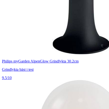
Philips myGarden AlpenGlow Grindlykta 30.2cm
Grindlykta bäst i test
9.5/10