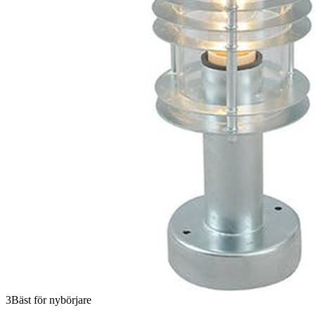
3
Bäst för nybörjare