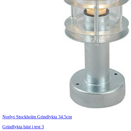
Norlys Stockholm Grindlykta 34.5cm
Grindlykta bäst i test 3