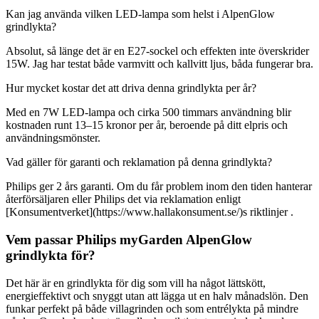
Kan jag använda vilken LED-lampa som helst i AlpenGlow
grindlykta?
Absolut, så länge det är en E27-sockel och effekten inte överskrider
15W. Jag har testat både varmvitt och kallvitt ljus, båda fungerar bra.
Hur mycket kostar det att driva denna grindlykta per år?
Med en 7W LED-lampa och cirka 500 timmars användning blir
kostnaden runt 13–15 kronor per år, beroende på ditt elpris och
användningsmönster.
Vad gäller för garanti och reklamation på denna grindlykta?
Philips ger 2 års garanti. Om du får problem inom den tiden hanterar
återförsäljaren eller Philips det via reklamation enligt
[Konsumentverket](https://www.hallakonsument.se/)s riktlinjer .
Vem passar Philips myGarden AlpenGlow
grindlykta för?
Det här är en grindlykta för dig som vill ha något lättskött,
energieffektivt och snyggt utan att lägga ut en halv månadslön. Den
funkar perfekt på både villagrinden och som entrélykta på mindre