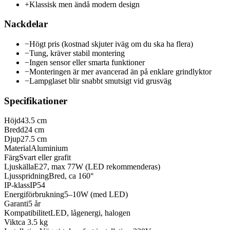
+
Klassisk men ändå modern design
Nackdelar
−
Högt pris (kostnad skjuter iväg om du ska ha flera)
−
Tung, kräver stabil montering
−
Ingen sensor eller smarta funktioner
−
Monteringen är mer avancerad än på enklare grindlyktor
−
Lampglaset blir snabbt smutsigt vid grusväg
Specifikationer
Höjd
43.5 cm
Bredd
24 cm
Djup
27.5 cm
Material
Aluminium
Färg
Svart eller grafit
Ljuskälla
E27, max 77W (LED rekommenderas)
Ljusspridning
Bred, ca 160°
IP-klass
IP54
Energiförbrukning
5–10W (med LED)
Garanti
5 år
Kompatibilitet
LED, lågenergi, halogen
Vikt
ca 3.5 kg