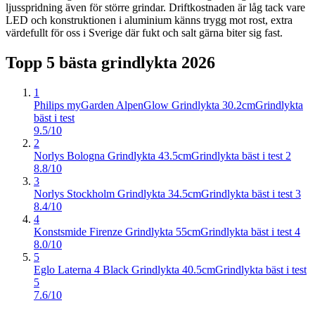
ljusspridning även för större grindar. Driftkostnaden är låg tack vare
LED och konstruktionen i aluminium känns trygg mot rost, extra
värdefullt för oss i Sverige där fukt och salt gärna biter sig fast.
Topp 5 bästa
grindlykta
2026
1
Philips myGarden AlpenGlow Grindlykta 30.2cm
Grindlykta
bäst i test
9.5/10
2
Norlys Bologna Grindlykta 43.5cm
Grindlykta bäst i test 2
8.8/10
3
Norlys Stockholm Grindlykta 34.5cm
Grindlykta bäst i test 3
8.4/10
4
Konstsmide Firenze Grindlykta 55cm
Grindlykta bäst i test 4
8.0/10
5
Eglo Laterna 4 Black Grindlykta 40.5cm
Grindlykta bäst i test
5
7.6/10