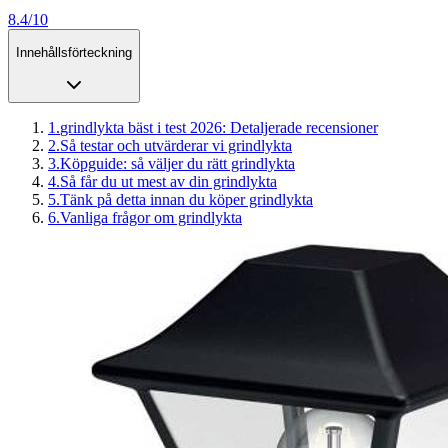
8.4/10
Innehållsförteckning
1
.
grindlykta bäst i test 2026: Detaljerade recensioner
2
.
Så testar och utvärderar vi grindlykta
3
.
Köpguide: så väljer du rätt grindlykta
4
.
Så får du ut mest av din grindlykta
5
.
Tänk på detta innan du köper grindlykta
6
.
Vanliga frågor om grindlykta