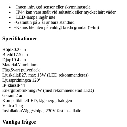
−
Ingen inbyggd sensor eller skymningsrelä
−
IP44 kan vara snålt vid saltstänk eller mycket hårt väder
−
LED-lampa ingår inte
−
Garantin på 2 år är bara standard
−
Känns lite liten på väldigt breda grindar (>4m)
Specifikationer
Höjd
30.2 cm
Bredd
17.5 cm
Djup
19.4 cm
Material
Aluminium
Färg
Svart pulverlack
Ljuskälla
E27, max 15W (LED rekommenderas)
Ljusspridning
ca 120°
IP-klass
IP44
Energiförbrukning
7W (med rekommenderad LED)
Garanti
2 år
Kompatibilitet
LED, lågenergi, halogen
Vikt
ca 1 kg
Installation
Vägg/stolpe, 230V fast installation
Vanliga frågor