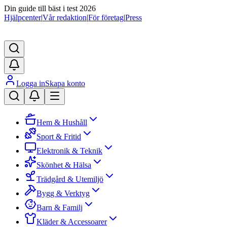
Din guide till bäst i test 2026
Hjälpcenter
|
Vår redaktion
|
För företag
|
Press
Logga in
Skapa konto
Hem & Hushåll
Sport & Fritid
Elektronik & Teknik
Skönhet & Hälsa
Trädgård & Utemiljö
Bygg & Verktyg
Barn & Familj
Kläder & Accessoarer