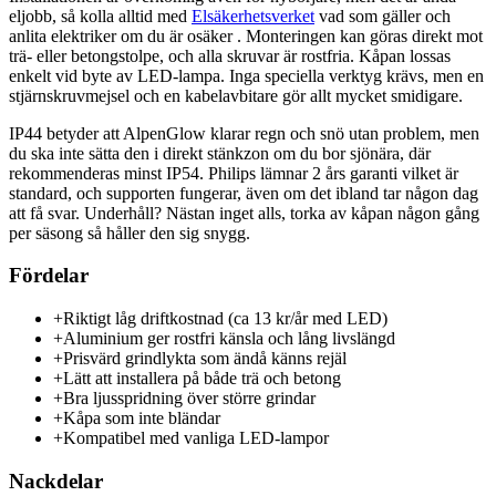
eljobb, så kolla alltid med
Elsäkerhetsverket
vad som gäller och
anlita elektriker om du är osäker . Monteringen kan göras direkt mot
trä- eller betongstolpe, och alla skruvar är rostfria. Kåpan lossas
enkelt vid byte av LED-lampa. Inga speciella verktyg krävs, men en
stjärnskruvmejsel och en kabelavbitare gör allt mycket smidigare.
IP44 betyder att AlpenGlow klarar regn och snö utan problem, men
du ska inte sätta den i direkt stänkzon om du bor sjönära, där
rekommenderas minst IP54. Philips lämnar 2 års garanti vilket är
standard, och supporten fungerar, även om det ibland tar någon dag
att få svar. Underhåll? Nästan inget alls, torka av kåpan någon gång
per säsong så håller den sig snygg.
Fördelar
+
Riktigt låg driftkostnad (ca 13 kr/år med LED)
+
Aluminium ger rostfri känsla och lång livslängd
+
Prisvärd grindlykta som ändå känns rejäl
+
Lätt att installera på både trä och betong
+
Bra ljusspridning över större grindar
+
Kåpa som inte bländar
+
Kompatibel med vanliga LED-lampor
Nackdelar