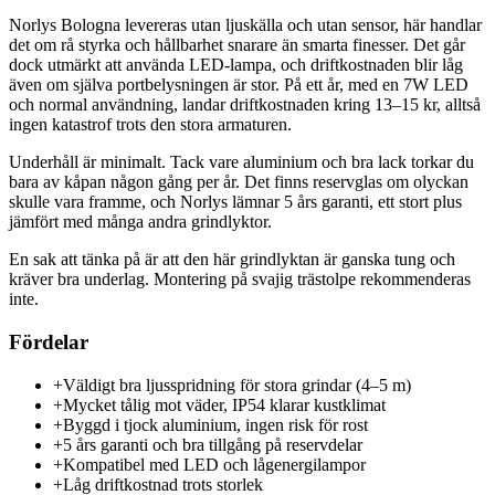
Norlys Bologna levereras utan ljuskälla och utan sensor, här handlar
det om rå styrka och hållbarhet snarare än smarta finesser. Det går
dock utmärkt att använda LED-lampa, och driftkostnaden blir låg
även om själva portbelysningen är stor. På ett år, med en 7W LED
och normal användning, landar driftkostnaden kring 13–15 kr, alltså
ingen katastrof trots den stora armaturen.
Underhåll är minimalt. Tack vare aluminium och bra lack torkar du
bara av kåpan någon gång per år. Det finns reservglas om olyckan
skulle vara framme, och Norlys lämnar 5 års garanti, ett stort plus
jämfört med många andra grindlyktor.
En sak att tänka på är att den här grindlyktan är ganska tung och
kräver bra underlag. Montering på svajig trästolpe rekommenderas
inte.
Fördelar
+
Väldigt bra ljusspridning för stora grindar (4–5 m)
+
Mycket tålig mot väder, IP54 klarar kustklimat
+
Byggd i tjock aluminium, ingen risk för rost
+
5 års garanti och bra tillgång på reservdelar
+
Kompatibel med LED och lågenergilampor
+
Låg driftkostnad trots storlek