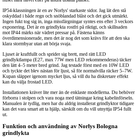
IP54-klassningen är en av Norlys' starkaste sidor. Jag lät den stå
oskyddad i både regn och snöblandad blåst och det gick utmärkt.
Ingen fukt tog sig in, inga missfärgningar syntes ens efter 3 veckors
exponering. Det är en grindlykta rostfri på riktigt, och skillnaden
mot IP44 märks när vädret pressar på. Fästena känns
överdimensionerade, men det är nog det som krävs för att den ska
klara stormbyar utan att börja svaja.
Ljuset är kraftfullt och sprider sig brett, med rätt LED
grindlyktlampa (E27, max 77W men LED rekommenderas) täcker
den lätt 4–5 meter bred grind. Jag testade först med en 10W LED
och tyckte det blev nästan för ljust, så för normalvilla räcker 5–7W.
Kupan släpper igenom mycket ljus, så vill du ha diskretare effekt
kan du välja frostad LED.
Installationen kräver lite mer än de enklaste modellerna. Du behöver
förborra i stolpen och vara noga med tätningar kring kabelinförseln.
Manualen är tydlig, men har du aldrig installerat grindlyktor tidigare
kan det vara smart att ta hjälp, särskilt om du vill utnyttja IP54 fullt
ut.
Funktion och användning av Norlys Bologna
grindlykta