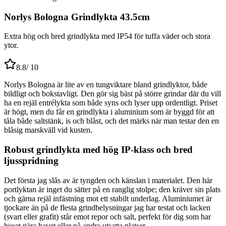
Norlys Bologna Grindlykta 43.5cm
Extra hög och bred grindlykta med IP54 för tuffa väder och stora
ytor.
8.8
/ 10
Norlys Bologna är lite av en tungviktare bland grindlyktor, både
bildligt och bokstavligt. Den gör sig bäst på större grindar där du vill
ha en rejäl entrélykta som både syns och lyser upp ordentligt. Priset
är högt, men du får en grindlykta i aluminium som är byggd för att
tåla både saltstänk, is och blåst, och det märks när man testar den en
blåsig marskväll vid kusten.
Robust grindlykta med hög IP-klass och bred
ljusspridning
Det första jag slås av är tyngden och känslan i materialet. Den här
portlyktan är inget du sätter på en ranglig stolpe; den kräver sin plats
och gärna rejäl infästning mot ett stabilt underlag. Aluminiumet är
tjockare än på de flesta grindbelysningar jag har testat och lacken
(svart eller grafit) står emot repor och salt, perfekt för dig som har
huset nära havet eller på andra utsatta platser.