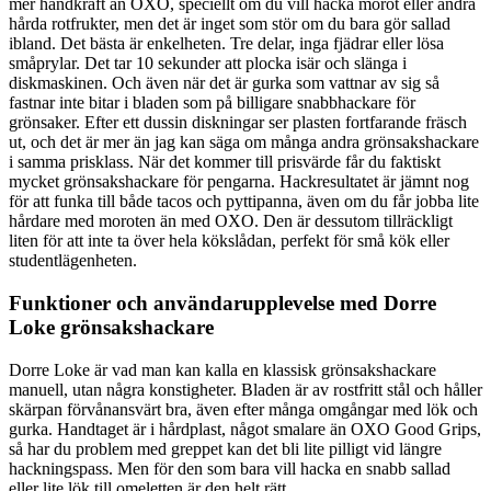
mer handkraft än OXO, speciellt om du vill hacka morot eller andra
hårda rotfrukter, men det är inget som stör om du bara gör sallad
ibland. Det bästa är enkelheten. Tre delar, inga fjädrar eller lösa
småprylar. Det tar 10 sekunder att plocka isär och slänga i
diskmaskinen. Och även när det är gurka som vattnar av sig så
fastnar inte bitar i bladen som på billigare snabbhackare för
grönsaker. Efter ett dussin diskningar ser plasten fortfarande fräsch
ut, och det är mer än jag kan säga om många andra grönsakshackare
i samma prisklass. När det kommer till prisvärde får du faktiskt
mycket grönsakshackare för pengarna. Hackresultatet är jämnt nog
för att funka till både tacos och pyttipanna, även om du får jobba lite
hårdare med moroten än med OXO. Den är dessutom tillräckligt
liten för att inte ta över hela kökslådan, perfekt för små kök eller
studentlägenheten.
Funktioner och användarupplevelse med Dorre
Loke grönsakshackare
Dorre Loke är vad man kan kalla en klassisk grönsakshackare
manuell, utan några konstigheter. Bladen är av rostfritt stål och håller
skärpan förvånansvärt bra, även efter många omgångar med lök och
gurka. Handtaget är i hårdplast, något smalare än OXO Good Grips,
så har du problem med greppet kan det bli lite pilligt vid längre
hackningspass. Men för den som bara vill hacka en snabb sallad
eller lite lök till omeletten är den helt rätt.