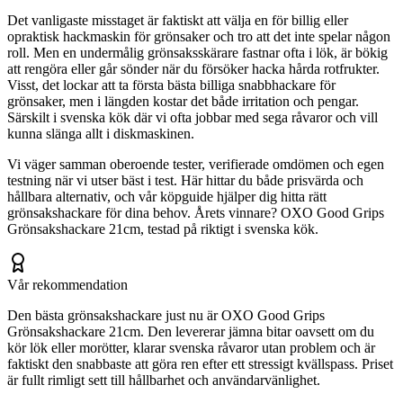
Det vanligaste misstaget är faktiskt att välja en för billig eller
opraktisk hackmaskin för grönsaker och tro att det inte spelar någon
roll. Men en undermålig grönsaksskärare fastnar ofta i lök, är bökig
att rengöra eller går sönder när du försöker hacka hårda rotfrukter.
Visst, det lockar att ta första bästa billiga snabbhackare för
grönsaker, men i längden kostar det både irritation och pengar.
Särskilt i svenska kök där vi ofta jobbar med sega råvaror och vill
kunna slänga allt i diskmaskinen.
Vi väger samman oberoende tester, verifierade omdömen och egen
testning när vi utser bäst i test. Här hittar du både prisvärda och
hållbara alternativ, och vår köpguide hjälper dig hitta rätt
grönsakshackare för dina behov. Årets vinnare? OXO Good Grips
Grönsakshackare 21cm, testad på riktigt i svenska kök.
Vår rekommendation
Den bästa grönsakshackare just nu är OXO Good Grips
Grönsakshackare 21cm. Den levererar jämna bitar oavsett om du
kör lök eller morötter, klarar svenska råvaror utan problem och är
faktiskt den snabbaste att göra ren efter ett stressigt kvällspass. Priset
är fullt rimligt sett till hållbarhet och användarvänlighet.