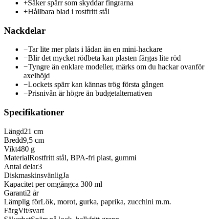
+
Säker spärr som skyddar fingrarna
+
Hållbara blad i rostfritt stål
Nackdelar
−
Tar lite mer plats i lådan än en mini-hackare
−
Blir det mycket rödbeta kan plasten färgas lite röd
−
Tyngre än enklare modeller, märks om du hackar ovanför
axelhöjd
−
Lockets spärr kan kännas trög första gången
−
Prisnivån är högre än budgetalternativen
Specifikationer
Längd
21 cm
Bredd
9,5 cm
Vikt
480 g
Material
Rostfritt stål, BPA-fri plast, gummi
Antal delar
3
Diskmaskinsvänlig
Ja
Kapacitet per omgång
ca 300 ml
Garanti
2 år
Lämplig för
Lök, morot, gurka, paprika, zucchini m.m.
Färg
Vit/svart