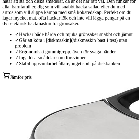
hatar att stå och diska smådelar, då är det här rätt val. Den funkar för
alla, barnfamiljer, dig som vill snabbt hacka sallad eller du med
artros som vill slippa kämpa med små köksredskap. Perfekt om du
lagar mycket mat, ofta hackar lök och inte vill lägga pengar på en
dyr elektrisk hackmaskin för grönsaker.
✓
Hackar både hårda och mjuka grönsaker snabbt och jämnt
✓
Går att köra i [diskmaskin](/diskmaskin-bast-i-test) utan
problem
✓
Ergonomiskt gummigrepp, även för svaga händer
✓
Inga lösa smådelar som försvinner
✓
Stabil uppsamlarbehållare, inget spill på diskbänken
Jämför pris