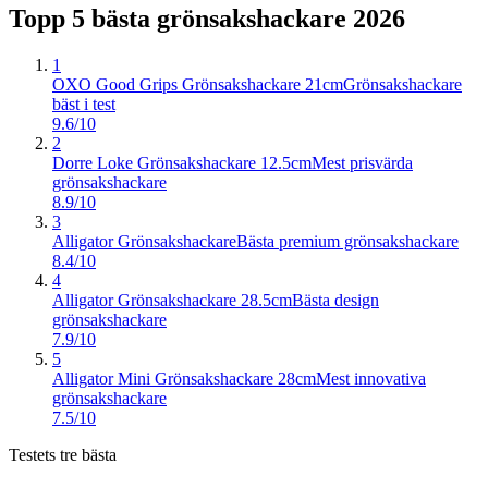
Topp 5 bästa
grönsakshackare
2026
1
OXO Good Grips Grönsakshackare 21cm
Grönsakshackare
bäst i test
9.6/10
2
Dorre Loke Grönsakshackare 12.5cm
Mest prisvärda
grönsakshackare
8.9/10
3
Alligator Grönsakshackare
Bästa premium grönsakshackare
8.4/10
4
Alligator Grönsakshackare 28.5cm
Bästa design
grönsakshackare
7.9/10
5
Alligator Mini Grönsakshackare 28cm
Mest innovativa
grönsakshackare
7.5/10
Testets tre bästa