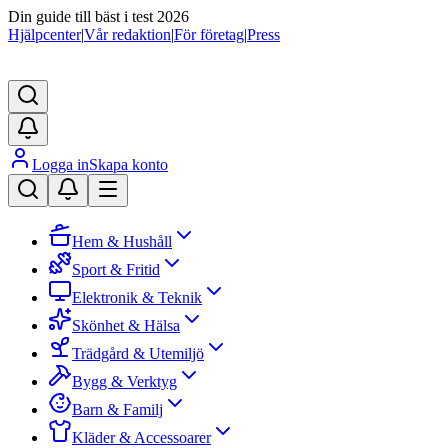
Din guide till bäst i test 2026
Hjälpcenter
|
Vår redaktion
|
För företag
|
Press
Logga in
Skapa konto
Hem & Hushåll
Sport & Fritid
Elektronik & Teknik
Skönhet & Hälsa
Trädgård & Utemiljö
Bygg & Verktyg
Barn & Familj
Kläder & Accessoarer