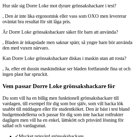
Hur står sig Dorre Loke mot dyrare grönsakshackare i test?
, Den är inte lika ergonomisk eller vass som OXO men levererar
oväntat bra resultat för sitt låga pris.
Är Dorre Loke grönsakshackare säker för barn att använda?
, Bladen är inkapslade men saknar spärr, så yngre barn bör använda
den med vuxen närvaro.
Kan Dorre Loke grönsakshackare diskas i maskin utan att rosta?
, Ja, efter ett dussin maskindiskar ser bladen fortfarande fina ut och
ingen plast har spruckit.
Vem passar Dorre Loke grönsakshackare för
Du som vill ha en billig men funktionell grönsakshackare till
vardagen, till exempel för dig som bor själv, som vill hacka lök
snabbt till middagen eller för studentköket. Den är bäst i test bland
budgetmodellerna och passar för dig som inte hackar rotfrukter
dagligen men vill ha en enkel, lättskött och prisvärd lösning för
sallad och vardagsmat.
✓
Mycket prisvärd grönsakshackare