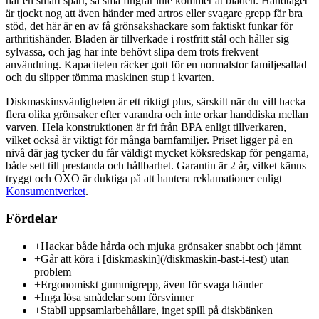
har en smart spärr, så små fingrar inte kommer åt bladen. Handtaget
är tjockt nog att även händer med artros eller svagare grepp får bra
stöd, det här är en av få grönsakshackare som faktiskt funkar för
arthritishänder. Bladen är tillverkade i rostfritt stål och håller sig
sylvassa, och jag har inte behövt slipa dem trots frekvent
användning. Kapaciteten räcker gott för en normalstor familjesallad
och du slipper tömma maskinen stup i kvarten.
Diskmaskinsvänligheten är ett riktigt plus, särskilt när du vill hacka
flera olika grönsaker efter varandra och inte orkar handdiska mellan
varven. Hela konstruktionen är fri från BPA enligt tillverkaren,
vilket också är viktigt för många barnfamiljer. Priset ligger på en
nivå där jag tycker du får väldigt mycket köksredskap för pengarna,
både sett till prestanda och hållbarhet. Garantin är 2 år, vilket känns
tryggt och OXO är duktiga på att hantera reklamationer enligt
Konsumentverket
.
Fördelar
+
Hackar både hårda och mjuka grönsaker snabbt och jämnt
+
Går att köra i [diskmaskin](/diskmaskin-bast-i-test) utan
problem
+
Ergonomiskt gummigrepp, även för svaga händer
+
Inga lösa smådelar som försvinner
+
Stabil uppsamlarbehållare, inget spill på diskbänken