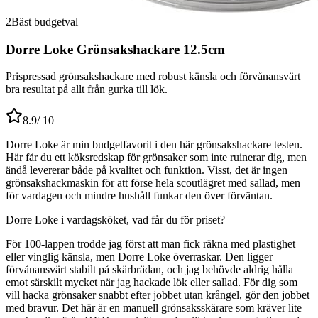
2
Bäst budgetval
Dorre Loke Grönsakshackare 12.5cm
Prispressad grönsakshackare med robust känsla och förvånansvärt
bra resultat på allt från gurka till lök.
8.9
/ 10
Dorre Loke är min budgetfavorit i den här grönsakshackare testen.
Här får du ett köksredskap för grönsaker som inte ruinerar dig, men
ändå levererar både på kvalitet och funktion. Visst, det är ingen
grönsakshackmaskin för att förse hela scoutlägret med sallad, men
för vardagen och mindre hushåll funkar den över förväntan.
Dorre Loke i vardagsköket, vad får du för priset?
För 100-lappen trodde jag först att man fick räkna med plastighet
eller vinglig känsla, men Dorre Loke överraskar. Den ligger
förvånansvärt stabilt på skärbrädan, och jag behövde aldrig hålla
emot särskilt mycket när jag hackade lök eller sallad. För dig som
vill hacka grönsaker snabbt efter jobbet utan krångel, gör den jobbet
med bravur. Det här är en manuell grönsaksskärare som kräver lite