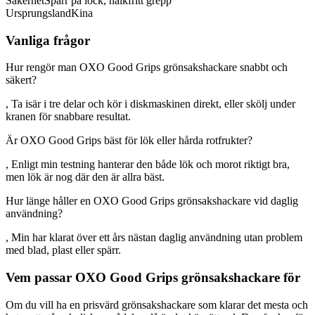
Säkerhet
Spärr på lock, halkfritt grepp
Ursprungsland
Kina
Vanliga frågor
Hur rengör man OXO Good Grips grönsakshackare snabbt och
säkert?
, Ta isär i tre delar och kör i diskmaskinen direkt, eller skölj under
kranen för snabbare resultat.
Är OXO Good Grips bäst för lök eller hårda rotfrukter?
, Enligt min testning hanterar den både lök och morot riktigt bra,
men lök är nog där den är allra bäst.
Hur länge håller en OXO Good Grips grönsakshackare vid daglig
användning?
, Min har klarat över ett års nästan daglig användning utan problem
med blad, plast eller spärr.
Vem passar OXO Good Grips grönsakshackare för
Om du vill ha en prisvärd grönsakshackare som klarar det mesta och