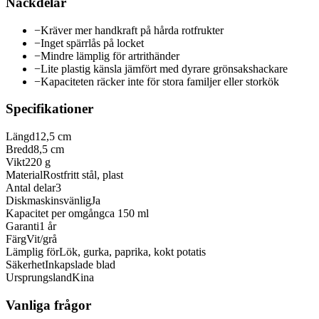
Nackdelar
−
Kräver mer handkraft på hårda rotfrukter
−
Inget spärrlås på locket
−
Mindre lämplig för artrithänder
−
Lite plastig känsla jämfört med dyrare grönsakshackare
−
Kapaciteten räcker inte för stora familjer eller storkök
Specifikationer
Längd
12,5 cm
Bredd
8,5 cm
Vikt
220 g
Material
Rostfritt stål, plast
Antal delar
3
Diskmaskinsvänlig
Ja
Kapacitet per omgång
ca 150 ml
Garanti
1 år
Färg
Vit/grå
Lämplig för
Lök, gurka, paprika, kokt potatis
Säkerhet
Inkapslade blad
Ursprungsland
Kina
Vanliga frågor