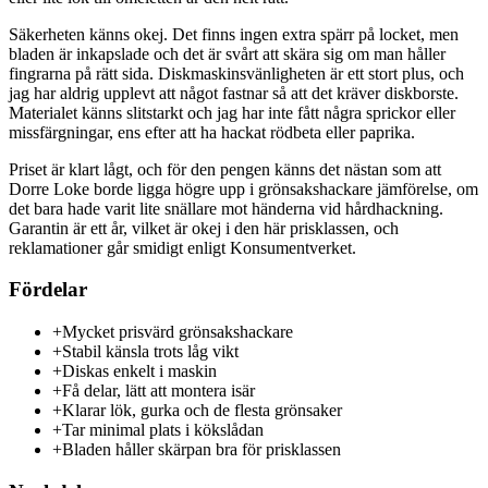
Säkerheten känns okej. Det finns ingen extra spärr på locket, men
bladen är inkapslade och det är svårt att skära sig om man håller
fingrarna på rätt sida. Diskmaskinsvänligheten är ett stort plus, och
jag har aldrig upplevt att något fastnar så att det kräver diskborste.
Materialet känns slitstarkt och jag har inte fått några sprickor eller
missfärgningar, ens efter att ha hackat rödbeta eller paprika.
Priset är klart lågt, och för den pengen känns det nästan som att
Dorre Loke borde ligga högre upp i grönsakshackare jämförelse, om
det bara hade varit lite snällare mot händerna vid hårdhackning.
Garantin är ett år, vilket är okej i den här prisklassen, och
reklamationer går smidigt enligt Konsumentverket.
Fördelar
+
Mycket prisvärd grönsakshackare
+
Stabil känsla trots låg vikt
+
Diskas enkelt i maskin
+
Få delar, lätt att montera isär
+
Klarar lök, gurka och de flesta grönsaker
+
Tar minimal plats i kökslådan
+
Bladen håller skärpan bra för prisklassen