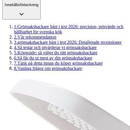
Innehållsförteckning
1
.
Grönsakshackare bäst i test 2026: precision, prisvärde och
hållbarhet för svenska kök
2
.
Vår rekommendation
3
.
grönsakshackare bäst i test 2026: Detaljerade recensioner
4
.
Så testar och utvärderar vi grönsakshackare
5
.
Köpguide: så väljer du rätt grönsakshackare
6
.
Så får du ut mest av din grönsakshackare
7
.
Tänk på detta innan du köper grönsakshackare
8
.
Vanliga frågor om grönsakshackare