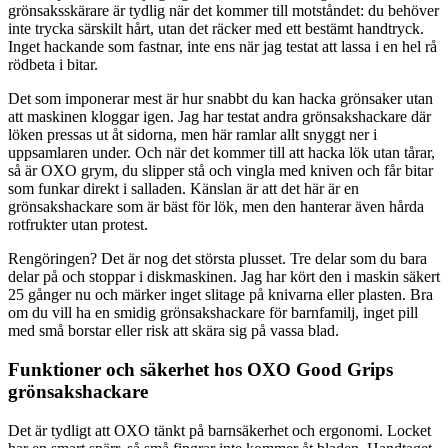
grönsaksskärare är tydlig när det kommer till motståndet: du behöver
inte trycka särskilt hårt, utan det räcker med ett bestämt handtryck.
Inget hackande som fastnar, inte ens när jag testat att lassa i en hel rå
rödbeta i bitar.
Det som imponerar mest är hur snabbt du kan hacka grönsaker utan
att maskinen kloggar igen. Jag har testat andra grönsakshackare där
löken pressas ut åt sidorna, men här ramlar allt snyggt ner i
uppsamlaren under. Och när det kommer till att hacka lök utan tårar,
så är OXO grym, du slipper stå och vingla med kniven och får bitar
som funkar direkt i salladen. Känslan är att det här är en
grönsakshackare som är bäst för lök, men den hanterar även hårda
rotfrukter utan protest.
Rengöringen? Det är nog det största plusset. Tre delar som du bara
delar på och stoppar i diskmaskinen. Jag har kört den i maskin säkert
25 gånger nu och märker inget slitage på knivarna eller plasten. Bra
om du vill ha en smidig grönsakshackare för barnfamilj, inget pill
med små borstar eller risk att skära sig på vassa blad.
Funktioner och säkerhet hos OXO Good Grips
grönsakshackare
Det är tydligt att OXO tänkt på barnsäkerhet och ergonomi. Locket