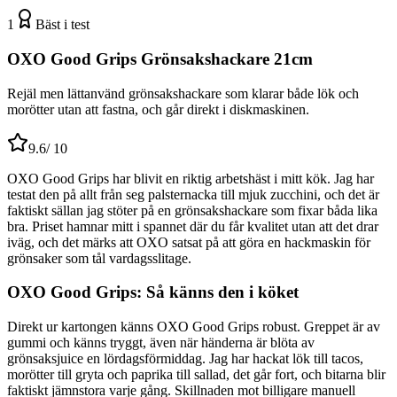
1
Bäst i test
OXO Good Grips Grönsakshackare 21cm
Rejäl men lättanvänd grönsakshackare som klarar både lök och
morötter utan att fastna, och går direkt i diskmaskinen.
9.6
/ 10
OXO Good Grips har blivit en riktig arbetshäst i mitt kök. Jag har
testat den på allt från seg palsternacka till mjuk zucchini, och det är
faktiskt sällan jag stöter på en grönsakshackare som fixar båda lika
bra. Priset hamnar mitt i spannet där du får kvalitet utan att det drar
iväg, och det märks att OXO satsat på att göra en hackmaskin för
grönsaker som tål vardagsslitage.
OXO Good Grips: Så känns den i köket
Direkt ur kartongen känns OXO Good Grips robust. Greppet är av
gummi och känns tryggt, även när händerna är blöta av
grönsaksjuice en lördagsförmiddag. Jag har hackat lök till tacos,
morötter till gryta och paprika till sallad, det går fort, och bitarna blir
faktiskt jämnstora varje gång. Skillnaden mot billigare manuell