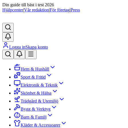
Din guide till bäst i test 2026
Hjälpcenter
|
Vår redaktion
|
För företag
|
Press
Logga in
Skapa konto
Hem & Hushåll
Sport & Fritid
Elektronik & Teknik
Skönhet & Hälsa
Trädgård & Utemiljö
Bygg & Verktyg
Barn & Familj
Kläder & Accessoarer