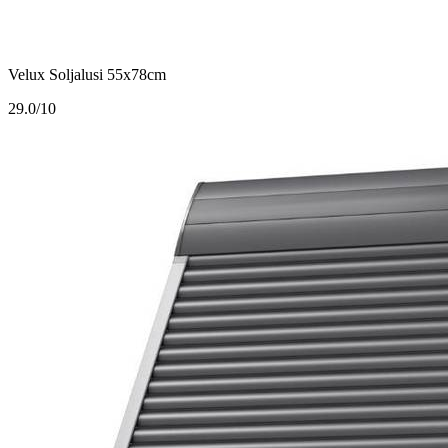
Velux Soljalusi 55x78cm
2
9.0/10