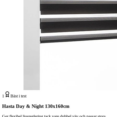
1
Bäst i test
Hasta Day & Night 130x160cm
Ger flexibel ljusreglering tack vare dubbel väv och passar stora