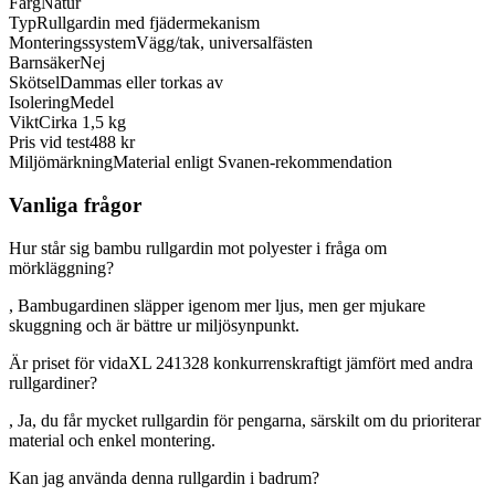
Färg
Natur
Typ
Rullgardin med fjädermekanism
Monteringssystem
Vägg/tak, universalfästen
Barnsäker
Nej
Skötsel
Dammas eller torkas av
Isolering
Medel
Vikt
Cirka 1,5 kg
Pris vid test
488 kr
Miljömärkning
Material enligt Svanen-rekommendation
Vanliga frågor
Hur står sig bambu rullgardin mot polyester i fråga om
mörkläggning?
, Bambugardinen släpper igenom mer ljus, men ger mjukare
skuggning och är bättre ur miljösynpunkt.
Är priset för vidaXL 241328 konkurrenskraftigt jämfört med andra
rullgardiner?
, Ja, du får mycket rullgardin för pengarna, särskilt om du prioriterar
material och enkel montering.
Kan jag använda denna rullgardin i badrum?