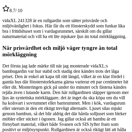
8.7
/ 10
vidaXL 241328 är en rullgardin som sätter prisvärde och
miljövänlighet i fokus. Här får du ett fönsterskydd som funkar lika
bra i fritidshuset som i vardagsrummet, särskilt om du gillar
naturmaterial och vill ha ett lite mjukare ljus än total mörkläggning.
När prisvärdhet och miljö väger tyngre än total
mörkläggning
Det första jag lade märke till när jag monterade vidaXL:s
bambugardin var hur stabil och stadig den kändes trots det låga
priset. Den är enkel att kapa till rätt längd, vilket är en klar fördel i
gamla hus där fönsterstorlekarna gärna varierar ett par centimeter hit
eller dit. Monteringen gick på under tio minuter och fästena kändes
rejäla även i lutande karm. Den här rullgardinen släpper igenom mer
ljus än syntetiska mörkläggare, det är inget du ska köpa om du vill
ha kolsvart i sovrummet eller barnrummet. Men i kök, vardagsrum
eller uterum är den ett riktigt trevligt alternativ. Ljuset silas mjukt
genom bambun, så det blir aldrig det där hårda solljuset som bleker
möbler eller sticker i ögonen. Jag gillar också att bambu är ett
förnybart material, vilket både Svanen och SIS lyfter fram som
positivt ur miljösynpunkt. Rullgardinen är också riktigt lätt att hålla