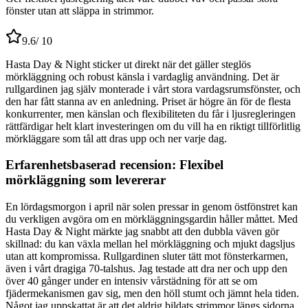
fönster utan att släppa in strimmor.
9.6
/ 10
Hasta Day & Night sticker ut direkt när det gäller steglös
mörkläggning och robust känsla i vardaglig användning. Det är
rullgardinen jag själv monterade i vårt stora vardagsrumsfönster, och
den har fått stanna av en anledning. Priset är högre än för de flesta
konkurrenter, men känslan och flexibiliteten du får i ljusregleringen
rättfärdigar helt klart investeringen om du vill ha en riktigt tillförlitlig
mörkläggare som tål att dras upp och ner varje dag.
Erfarenhetsbaserad recension: Flexibel
mörkläggning som levererar
En lördagsmorgon i april när solen pressar in genom östfönstret kan
du verkligen avgöra om en mörkläggningsgardin håller måttet. Med
Hasta Day & Night märkte jag snabbt att den dubbla väven gör
skillnad: du kan växla mellan hel mörkläggning och mjukt dagsljus
utan att kompromissa. Rullgardinen sluter tätt mot fönsterkarmen,
även i vårt dragiga 70-talshus. Jag testade att dra ner och upp den
över 40 gånger under en intensiv vårstädning för att se om
fjädermekanismen gav sig, men den höll stumt och jämnt hela tiden.
Något jag uppskattat är att det aldrig bildats strimmor längs sidorna,