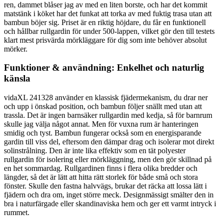
ren, dammet blåser jag av med en liten borste, och har det kommit
matstänk i köket har det funkat att torka av med fuktig trasa utan att
bambun böjer sig. Priset är en riktig höjdare, du får en funktionell
och hållbar rullgardin för under 500-lappen, vilket gör den till testets
klart mest prisvärda mörkläggare för dig som inte behöver absolut
mörker.
Funktioner & användning: Enkelhet och naturlig
känsla
vidaXL 241328 använder en klassisk fjädermekanism, du drar ner
och upp i önskad position, och bambun följer snällt med utan att
trassla. Det är ingen barnsäker rullgardin med kedja, så för barnrum
skulle jag välja något annat. Men för vuxna rum är hanteringen
smidig och tyst. Bambun fungerar också som en energisparande
gardin till viss del, eftersom den dämpar drag och isolerar mot direkt
solinstrålning. Den är inte lika effektiv som en tät polyester
rullgardin för isolering eller mörkläggning, men den gör skillnad på
en het sommardag. Rullgardinen finns i flera olika bredder och
längder, så det är lätt att hitta rätt storlek för både små och stora
fönster. Skulle den fastna halvvägs, brukar det räcka att lossa lätt i
fjädern och dra om, inget större meck. Designmässigt smälter den in
bra i naturfärgade eller skandinaviska hem och ger ett varmt intryck i
rummet.