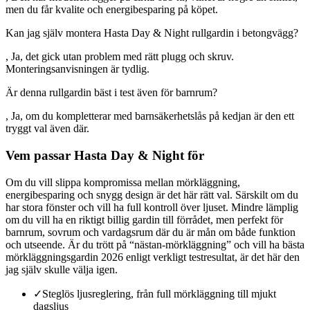
men du får kvalite och energibesparing på köpet.
Kan jag själv montera Hasta Day & Night rullgardin i betongvägg?
, Ja, det gick utan problem med rätt plugg och skruv.
Monteringsanvisningen är tydlig.
Är denna rullgardin bäst i test även för barnrum?
, Ja, om du kompletterar med barnsäkerhetslås på kedjan är den ett
tryggt val även där.
Vem passar Hasta Day & Night för
Om du vill slippa kompromissa mellan mörkläggning,
energibesparing och snygg design är det här rätt val. Särskilt om du
har stora fönster och vill ha full kontroll över ljuset. Mindre lämplig
om du vill ha en riktigt billig gardin till förrådet, men perfekt för
barnrum, sovrum och vardagsrum där du är mån om både funktion
och utseende. Är du trött på “nästan-mörkläggning” och vill ha bästa
mörkläggningsgardin 2026 enligt verkligt testresultat, är det här den
jag själv skulle välja igen.
✓
Steglös ljusreglering, från full mörkläggning till mjukt
dagsljus