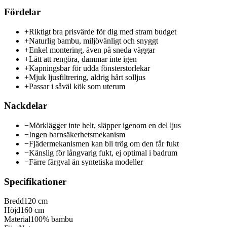
Fördelar
+
Riktigt bra prisvärde för dig med stram budget
+
Naturlig bambu, miljövänligt och snyggt
+
Enkel montering, även på sneda väggar
+
Lätt att rengöra, dammar inte igen
+
Kapningsbar för udda fönsterstorlekar
+
Mjuk ljusfiltrering, aldrig hårt solljus
+
Passar i såväl kök som uterum
Nackdelar
−
Mörklägger inte helt, släpper igenom en del ljus
−
Ingen barnsäkerhetsmekanism
−
Fjädermekanismen kan bli trög om den får fukt
−
Känslig för långvarig fukt, ej optimal i badrum
−
Färre färgval än syntetiska modeller
Specifikationer
Bredd
120 cm
Höjd
160 cm
Material
100% bambu