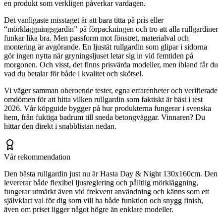
en produkt som verkligen påverkar vardagen.
Det vanligaste misstaget är att bara titta på pris eller
“mörkläggningsgardin” på förpackningen och tro att alla rullgardiner
funkar lika bra. Men passform mot fönstret, materialval och
montering är avgörande. En ljustät rullgardin som glipar i sidorna
gör ingen nytta när gryningsljuset letar sig in vid femtiden på
morgonen. Och visst, det finns prisvärda modeller, men ibland får du
vad du betalar för både i kvalitet och skötsel.
Vi väger samman oberoende tester, egna erfarenheter och verifierade
omdömen för att hitta vilken rullgardin som faktiskt är bäst i test
2026. Vår köpguide bygger på hur produkterna fungerar i svenska
hem, från fuktiga badrum till sneda betongväggar. Vinnaren? Du
hittar den direkt i snabblistan nedan.
Vår rekommendation
Den bästa rullgardin just nu är Hasta Day & Night 130x160cm. Den
levererar både flexibel ljusreglering och pålitlig mörkläggning,
fungerar utmärkt även vid frekvent användning och känns som ett
självklart val för dig som vill ha både funktion och snygg finish,
även om priset ligger något högre än enklare modeller.