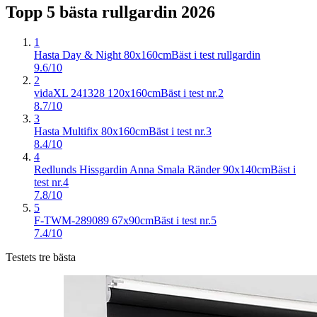
Topp 5 bästa
rullgardin
2026
1
Hasta Day & Night 80x160cm
Bäst i test rullgardin
9.6/10
2
vidaXL 241328 120x160cm
Bäst i test nr.2
8.7/10
3
Hasta Multifix 80x160cm
Bäst i test nr.3
8.4/10
4
Redlunds Hissgardin Anna Smala Ränder 90x140cm
Bäst i
test nr.4
7.8/10
5
F-TWM-289089 67x90cm
Bäst i test nr.5
7.4/10
Testets tre bästa