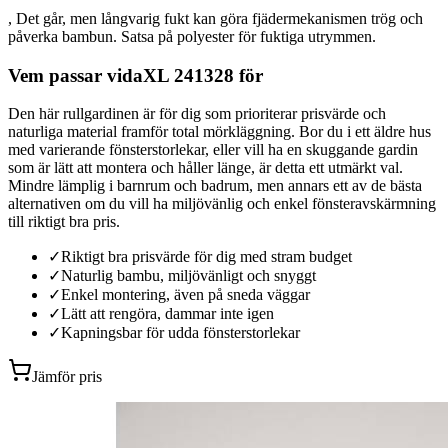
, Det går, men långvarig fukt kan göra fjädermekanismen trög och
påverka bambun. Satsa på polyester för fuktiga utrymmen.
Vem passar vidaXL 241328 för
Den här rullgardinen är för dig som prioriterar prisvärde och
naturliga material framför total mörkläggning. Bor du i ett äldre hus
med varierande fönsterstorlekar, eller vill ha en skuggande gardin
som är lätt att montera och håller länge, är detta ett utmärkt val.
Mindre lämplig i barnrum och badrum, men annars ett av de bästa
alternativen om du vill ha miljövänlig och enkel fönsteravskärmning
till riktigt bra pris.
✓
Riktigt bra prisvärde för dig med stram budget
✓
Naturlig bambu, miljövänligt och snyggt
✓
Enkel montering, även på sneda väggar
✓
Lätt att rengöra, dammar inte igen
✓
Kapningsbar för udda fönsterstorlekar
Jämför pris