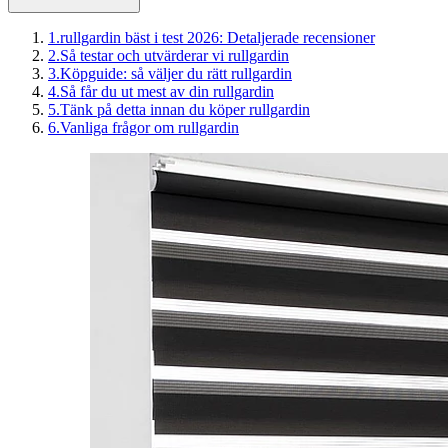
1
.
rullgardin bäst i test 2026: Detaljerade recensioner
2
.
Så testar och utvärderar vi rullgardin
3
.
Köpguide: så väljer du rätt rullgardin
4
.
Så får du ut mest av din rullgardin
5
.
Tänk på detta innan du köper rullgardin
6
.
Vanliga frågor om rullgardin