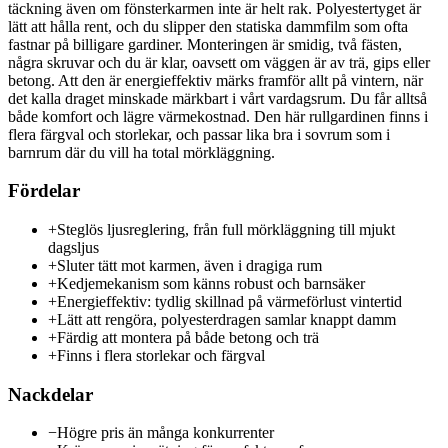
täckning även om fönsterkarmen inte är helt rak. Polyestertyget är
lätt att hålla rent, och du slipper den statiska dammfilm som ofta
fastnar på billigare gardiner. Monteringen är smidig, två fästen,
några skruvar och du är klar, oavsett om väggen är av trä, gips eller
betong. Att den är energieffektiv märks framför allt på vintern, när
det kalla draget minskade märkbart i vårt vardagsrum. Du får alltså
både komfort och lägre värmekostnad. Den här rullgardinen finns i
flera färgval och storlekar, och passar lika bra i sovrum som i
barnrum där du vill ha total mörkläggning.
Fördelar
+
Steglös ljusreglering, från full mörkläggning till mjukt
dagsljus
+
Sluter tätt mot karmen, även i dragiga rum
+
Kedjemekanism som känns robust och barnsäker
+
Energieffektiv: tydlig skillnad på värmeförlust vintertid
+
Lätt att rengöra, polyesterdragen samlar knappt damm
+
Färdig att montera på både betong och trä
+
Finns i flera storlekar och färgval
Nackdelar
−
Högre pris än många konkurrenter