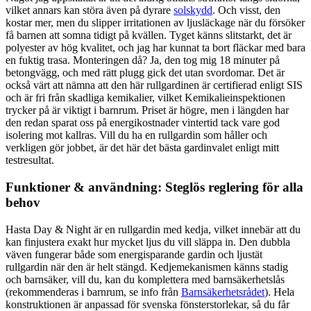
vilket annars kan störa även på dyrare
solskydd
. Och visst, den
kostar mer, men du slipper irritationen av ljusläckage när du försöker
få barnen att somna tidigt på kvällen. Tyget känns slitstarkt, det är
polyester av hög kvalitet, och jag har kunnat ta bort fläckar med bara
en fuktig trasa. Monteringen då? Ja, den tog mig 18 minuter på
betongvägg, och med rätt plugg gick det utan svordomar. Det är
också värt att nämna att den här rullgardinen är certifierad enligt SIS
och är fri från skadliga kemikalier, vilket Kemikalieinspektionen
trycker på är viktigt i barnrum. Priset är högre, men i längden har
den redan sparat oss på energikostnader vintertid tack vare god
isolering mot kallras. Vill du ha en rullgardin som håller och
verkligen gör jobbet, är det här det bästa gardinvalet enligt mitt
testresultat.
Funktioner & användning: Steglös reglering för alla
behov
Hasta Day & Night är en rullgardin med kedja, vilket innebär att du
kan finjustera exakt hur mycket ljus du vill släppa in. Den dubbla
väven fungerar både som energisparande gardin och ljustät
rullgardin när den är helt stängd. Kedjemekanismen känns stadig
och barnsäker, vill du, kan du komplettera med barnsäkerhetslås
(rekommenderas i barnrum, se info från
Barnsäkerhetsrådet
). Hela
konstruktionen är anpassad för svenska fönsterstorlekar, så du får