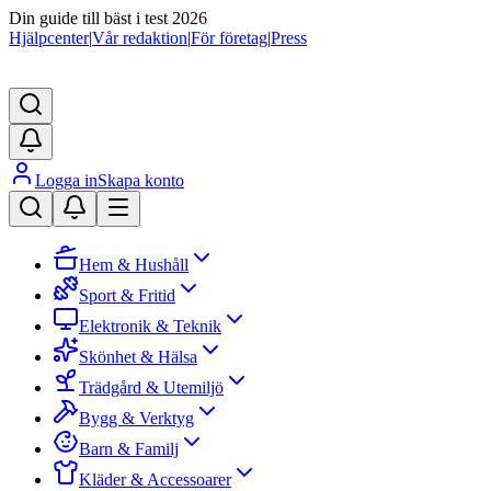
Din guide till bäst i test 2026
Hjälpcenter
|
Vår redaktion
|
För företag
|
Press
Logga in
Skapa konto
Hem & Hushåll
Sport & Fritid
Elektronik & Teknik
Skönhet & Hälsa
Trädgård & Utemiljö
Bygg & Verktyg
Barn & Familj
Kläder & Accessoarer