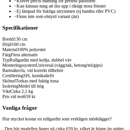
−
Kräver precis mätning för perfekt passform
−
Kan kännas tung att dra upp i riktigt stora fönster
−
Ej lämpad för fuktiga utrymmen (ej bambu eller PVC)
−
Finns inte som elstyrd variant (än)
Specifikationer
Bredd
130 cm
Höjd
160 cm
Material
100% polyester
Färg
Flera alternativ
Typ
Rullgardin med kedja, dubbel väv
Monteringssystem
Universal (vägg/tak, betong/trä/gips)
Barnsäker
Ja, vid korrekt tillbehör
Certifiering
SIS, kemikaliefri
Skötsel
Torkas med fuktig trasa
Isolering
Medel till hög
Vikt
Cirka 2,1 kg
Pris vid test
659 kr
Vanliga frågor
Hur mycket kostar en rullgardin som verkligen mörklägger?
, Den här modellen ligger på cirka 659 kr, vilket är högre än snittet,